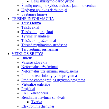
Lėšų skirstymo darbo grupė
Šiaulių menų mokyklos atvirasis jaunimo centras
Ugdymo aplinkos darbuotojai
Svetainės turinys
TEISINĖ INFORMACIJA
Teisės forma
Teisės aktai
Teisės aktų projektai
Tyrimai ir analizės
Teisės aktų pažeidimai
Teisinė reguliavimo stebėsena
Tarptautiniai susitarimai
VEIKLOS SRITYS
Būreliai
Vasaros stovykla
Neformalūs užsiėmimai
Neformalūs užsiėmimai suaugusiems
Pradinio teatrinio ugdymo programa
Pradinė choreografijos ugdymo programa
Virtualios galerijos
Projektai
SKU kalendorius
Bendradarbiavimas su tėvais
Tvarka
Elektroninis dienynas