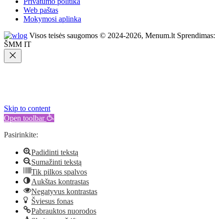
Privatumo politika
Web paštas
Mokymosi aplinka
Visos teisės saugomos © 2024-2026, Menum.lt Sprendimas:
ŠMM IT
Skip to content
Open toolbar
Pasirinkite:
Padidinti tekstą
Sumažinti tekstą
Tik pilkos spalvos
Aukštas kontrastas
Negatyvus kontrastas
Šviesus fonas
Pabrauktos nuorodos