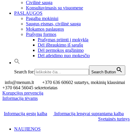
Civilinė sauga
Konsultavimasis su visuomene
PASLAUGOS
Pagalba mokiniui
Saugus eismas, civilinė sauga
Mokamos paslaugos
Prašymų formos
Prašymas priimti į mokyklą
Dėl išbraukimo iš sąrašų
Dėl permokos grąžinimo
Dėl atleidimo nuo mokesčio
Search for:
Search Button
info@menum.lt
+370 636 60602 sutartys, mokinių klausimai
+370 664 56045 sekretoriatas
Korupcijos prevencija
Informacija tėvams
Informacija gestų kalba
Informacija lengvai suprantama kalba
Svetainės turinys
NAUJIENOS