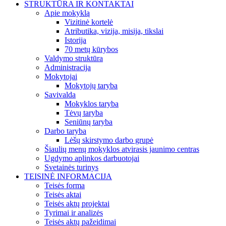
STRUKTŪRA IR KONTAKTAI
Apie mokyklą
Vizitinė kortelė
Atributika, vizija, misija, tikslai
Istorija
70 metų kūrybos
Valdymo struktūra
Administracija
Mokytojai
Mokytojų taryba
Savivalda
Mokyklos taryba
Tėvų taryba
Seniūnų taryba
Darbo taryba
Lėšų skirstymo darbo grupė
Šiaulių menų mokyklos atvirasis jaunimo centras
Ugdymo aplinkos darbuotojai
Svetainės turinys
TEISINĖ INFORMACIJA
Teisės forma
Teisės aktai
Teisės aktų projektai
Tyrimai ir analizės
Teisės aktų pažeidimai