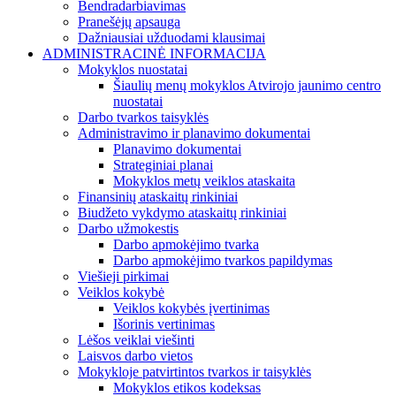
Bendradarbiavimas
Pranešėjų apsauga
Dažniausiai užduodami klausimai
ADMINISTRACINĖ INFORMACIJA
Mokyklos nuostatai
Šiaulių menų mokyklos Atvirojo jaunimo centro
nuostatai
Darbo tvarkos taisyklės
Administravimo ir planavimo dokumentai
Planavimo dokumentai
Strateginiai planai
Mokyklos metų veiklos ataskaita
Finansinių ataskaitų rinkiniai
Biudžeto vykdymo ataskaitų rinkiniai
Darbo užmokestis
Darbo apmokėjimo tvarka
Darbo apmokėjimo tvarkos papildymas
Viešieji pirkimai
Veiklos kokybė
Veiklos kokybės įvertinimas
Išorinis vertinimas
Lėšos veiklai viešinti
Laisvos darbo vietos
Mokykloje patvirtintos tvarkos ir taisyklės
Mokyklos etikos kodeksas