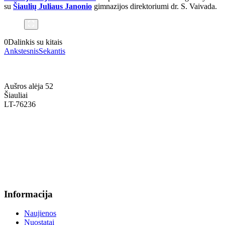
su
Šiaulių Juliaus Janonio
gimnazijos direktoriumi dr. S. Vaivada.
0
Dalinkis su kitais
Ankstesnis
Sekantis
Aušros alėja 52
Šiauliai
LT-76236
+370 636 60602 sutartys, mokinių klausimai
sutartys@menum.lt
+370 664 56045 sekretoriatas
info@menum.lt
Informacija
Naujienos
Nuostatai