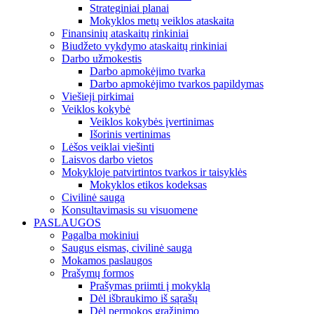
Strateginiai planai
Mokyklos metų veiklos ataskaita
Finansinių ataskaitų rinkiniai
Biudžeto vykdymo ataskaitų rinkiniai
Darbo užmokestis
Darbo apmokėjimo tvarka
Darbo apmokėjimo tvarkos papildymas
Viešieji pirkimai
Veiklos kokybė
Veiklos kokybės įvertinimas
Išorinis vertinimas
Lėšos veiklai viešinti
Laisvos darbo vietos
Mokykloje patvirtintos tvarkos ir taisyklės
Mokyklos etikos kodeksas
Civilinė sauga
Konsultavimasis su visuomene
PASLAUGOS
Pagalba mokiniui
Saugus eismas, civilinė sauga
Mokamos paslaugos
Prašymų formos
Prašymas priimti į mokyklą
Dėl išbraukimo iš sąrašų
Dėl permokos grąžinimo