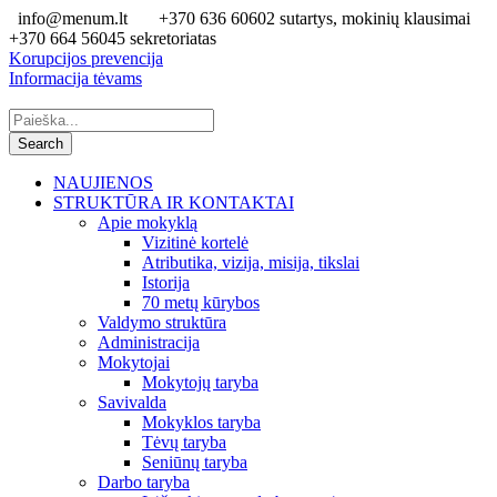
info@menum.lt
+370 636 60602 sutartys, mokinių klausimai
+370 664 56045 sekretoriatas
Korupcijos prevencija
Informacija tėvams
NAUJIENOS
STRUKTŪRA IR KONTAKTAI
Apie mokyklą
Vizitinė kortelė
Atributika, vizija, misija, tikslai
Istorija
70 metų kūrybos
Valdymo struktūra
Administracija
Mokytojai
Mokytojų taryba
Savivalda
Mokyklos taryba
Tėvų taryba
Seniūnų taryba
Darbo taryba