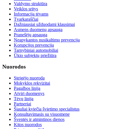
Valdymo struktūra
Veiklos sritys
Informacija tėvams
Tvarkaraščiai
Dažniausiai užduodami klausimai
Asmens duomenų apsauga
Pranešėjų apsauga
Neapykantos nusikaltimų prevencija
Korupcijos prevencija
Tarnybiniai automobiliai
Ūkio subjektų priežiūra
Nuorodos
Steigėjo nuoroda
Mokyklos rekvizitai
Pagalbos linija
Atviri duomenys
Tėvų linija
Partneriai
Šiauliai kviečia švietimo specialistus
Konsultavimasis su visuomene
Šventės ir atmintinos dienos
Kitos nuorodos