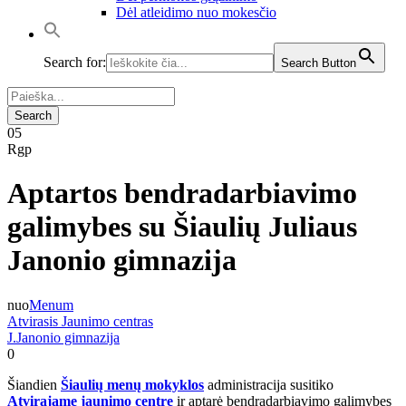
Dėl atleidimo nuo mokesčio
Search for:
Search Button
05
Rgp
Aptartos bendradarbiavimo
galimybes su Šiaulių Juliaus
Janonio gimnazija
nuo
Menum
Atvirasis Jaunimo centras
J.Janonio gimnazija
0
Šiandien
Šiaulių menų mokyklos
administracija susitiko
Atvirajame jaunimo centre
ir aptarė bendradarbiavimo galimybes