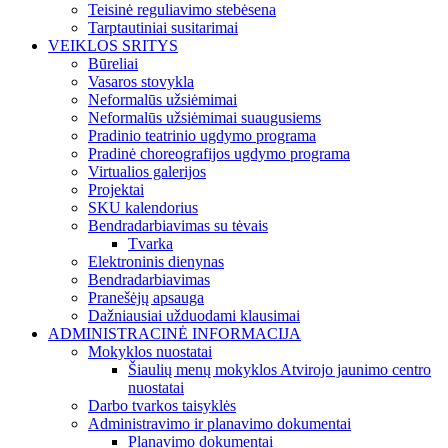
Teisinė reguliavimo stebėsena
Tarptautiniai susitarimai
VEIKLOS SRITYS
Būreliai
Vasaros stovykla
Neformalūs užsiėmimai
Neformalūs užsiėmimai suaugusiems
Pradinio teatrinio ugdymo programa
Pradinė choreografijos ugdymo programa
Virtualios galerijos
Projektai
SKU kalendorius
Bendradarbiavimas su tėvais
Tvarka
Elektroninis dienynas
Bendradarbiavimas
Pranešėjų apsauga
Dažniausiai užduodami klausimai
ADMINISTRACINĖ INFORMACIJA
Mokyklos nuostatai
Šiaulių menų mokyklos Atvirojo jaunimo centro
nuostatai
Darbo tvarkos taisyklės
Administravimo ir planavimo dokumentai
Planavimo dokumentai