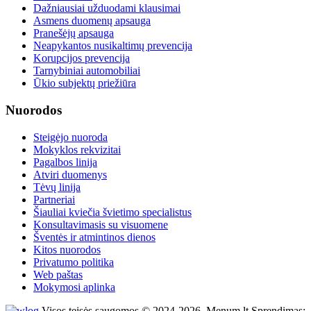
Dažniausiai užduodami klausimai
Asmens duomenų apsauga
Pranešėjų apsauga
Neapykantos nusikaltimų prevencija
Korupcijos prevencija
Tarnybiniai automobiliai
Ūkio subjektų priežiūra
Nuorodos
Steigėjo nuoroda
Mokyklos rekvizitai
Pagalbos linija
Atviri duomenys
Tėvų linija
Partneriai
Šiauliai kviečia švietimo specialistus
Konsultavimasis su visuomene
Šventės ir atmintinos dienos
Kitos nuorodos
Privatumo politika
Web paštas
Mokymosi aplinka
Visos teisės saugomos © 2024-2026, Menum.lt Sprendimas: