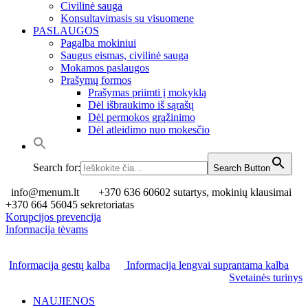
Civilinė sauga
Konsultavimasis su visuomene
PASLAUGOS
Pagalba mokiniui
Saugus eismas, civilinė sauga
Mokamos paslaugos
Prašymų formos
Prašymas priimti į mokyklą
Dėl išbraukimo iš sąrašų
Dėl permokos grąžinimo
Dėl atleidimo nuo mokesčio
Search for:
Search Button
info@menum.lt
+370 636 60602 sutartys, mokinių klausimai
+370 664 56045 sekretoriatas
Korupcijos prevencija
Informacija tėvams
Informacija gestų kalba
Informacija lengvai suprantama kalba
Svetainės turinys
NAUJIENOS