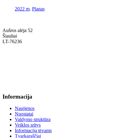
2022 m
.
Planas
Aušros alėja 52
Šiauliai
LT-76236
+370 636 60602 sutartys, mokinių klausimai
sutartys@menum.lt
+370 664 56045 sekretoriatas
info@menum.lt
Informacija
Naujienos
Nuostatai
Valdymo struktūra
Veiklos sritys
Informacija tėvams
Tvarkaraščiai