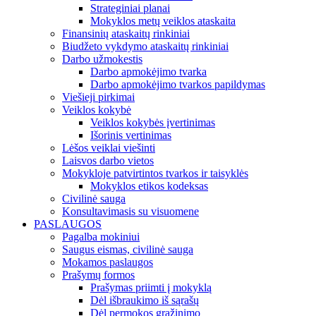
Strateginiai planai
Mokyklos metų veiklos ataskaita
Finansinių ataskaitų rinkiniai
Biudžeto vykdymo ataskaitų rinkiniai
Darbo užmokestis
Darbo apmokėjimo tvarka
Darbo apmokėjimo tvarkos papildymas
Viešieji pirkimai
Veiklos kokybė
Veiklos kokybės įvertinimas
Išorinis vertinimas
Lėšos veiklai viešinti
Laisvos darbo vietos
Mokykloje patvirtintos tvarkos ir taisyklės
Mokyklos etikos kodeksas
Civilinė sauga
Konsultavimasis su visuomene
PASLAUGOS
Pagalba mokiniui
Saugus eismas, civilinė sauga
Mokamos paslaugos
Prašymų formos
Prašymas priimti į mokyklą
Dėl išbraukimo iš sąrašų
Dėl permokos grąžinimo