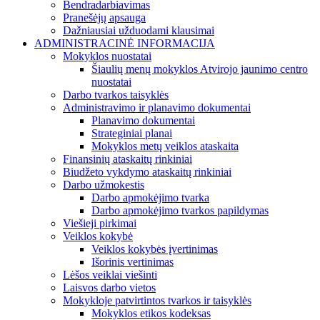
Bendradarbiavimas
Pranešėjų apsauga
Dažniausiai užduodami klausimai
ADMINISTRACINĖ INFORMACIJA
Mokyklos nuostatai
Šiaulių menų mokyklos Atvirojo jaunimo centro
nuostatai
Darbo tvarkos taisyklės
Administravimo ir planavimo dokumentai
Planavimo dokumentai
Strateginiai planai
Mokyklos metų veiklos ataskaita
Finansinių ataskaitų rinkiniai
Biudžeto vykdymo ataskaitų rinkiniai
Darbo užmokestis
Darbo apmokėjimo tvarka
Darbo apmokėjimo tvarkos papildymas
Viešieji pirkimai
Veiklos kokybė
Veiklos kokybės įvertinimas
Išorinis vertinimas
Lėšos veiklai viešinti
Laisvos darbo vietos
Mokykloje patvirtintos tvarkos ir taisyklės
Mokyklos etikos kodeksas