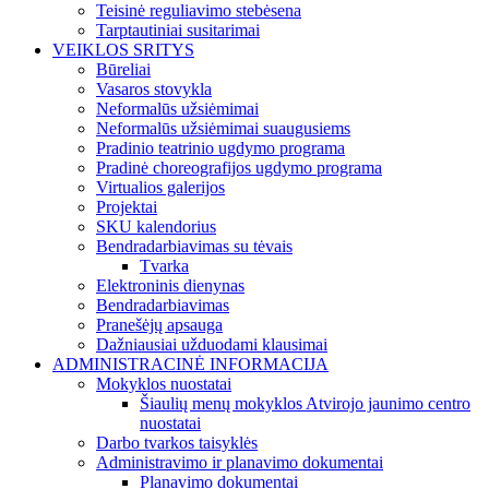
Teisinė reguliavimo stebėsena
Tarptautiniai susitarimai
VEIKLOS SRITYS
Būreliai
Vasaros stovykla
Neformalūs užsiėmimai
Neformalūs užsiėmimai suaugusiems
Pradinio teatrinio ugdymo programa
Pradinė choreografijos ugdymo programa
Virtualios galerijos
Projektai
SKU kalendorius
Bendradarbiavimas su tėvais
Tvarka
Elektroninis dienynas
Bendradarbiavimas
Pranešėjų apsauga
Dažniausiai užduodami klausimai
ADMINISTRACINĖ INFORMACIJA
Mokyklos nuostatai
Šiaulių menų mokyklos Atvirojo jaunimo centro
nuostatai
Darbo tvarkos taisyklės
Administravimo ir planavimo dokumentai
Planavimo dokumentai