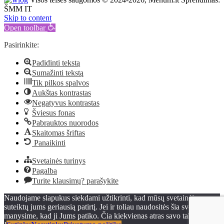
ŠMM IT
Skip to content
Open toolbar
Pasirinkite:
Padidinti tekstą
Sumažinti tekstą
Tik pilkos spalvos
Aukštas kontrastas
Negatyvus kontrastas
Šviesus fonas
Pabrauktos nuorodos
Skaitomas šriftas
Panaikinti
Svetainės turinys
Pagalba
Turite klausimų? parašykite
Naudojame slapukus siekdami užtikrinti, kad mūsų svetainėje
suteiktų jums geriausią patirtį. Jei ir toliau naudositės šia svetaine,
manysime, kad ji Jums patiko. Čia kiekvienas atras savo talentą