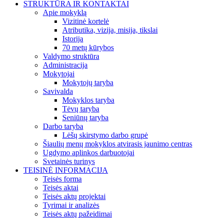
STRUKTŪRA IR KONTAKTAI
Apie mokyklą
Vizitinė kortelė
Atributika, vizija, misija, tikslai
Istorija
70 metų kūrybos
Valdymo struktūra
Administracija
Mokytojai
Mokytojų taryba
Savivalda
Mokyklos taryba
Tėvų taryba
Seniūnų taryba
Darbo taryba
Lėšų skirstymo darbo grupė
Šiaulių menų mokyklos atvirasis jaunimo centras
Ugdymo aplinkos darbuotojai
Svetainės turinys
TEISINĖ INFORMACIJA
Teisės forma
Teisės aktai
Teisės aktų projektai
Tyrimai ir analizės
Teisės aktų pažeidimai