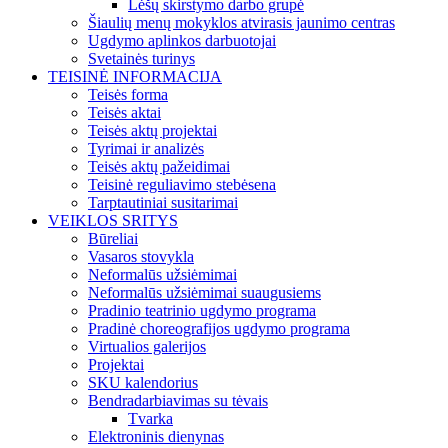
Lėšų skirstymo darbo grupė
Šiaulių menų mokyklos atvirasis jaunimo centras
Ugdymo aplinkos darbuotojai
Svetainės turinys
TEISINĖ INFORMACIJA
Teisės forma
Teisės aktai
Teisės aktų projektai
Tyrimai ir analizės
Teisės aktų pažeidimai
Teisinė reguliavimo stebėsena
Tarptautiniai susitarimai
VEIKLOS SRITYS
Būreliai
Vasaros stovykla
Neformalūs užsiėmimai
Neformalūs užsiėmimai suaugusiems
Pradinio teatrinio ugdymo programa
Pradinė choreografijos ugdymo programa
Virtualios galerijos
Projektai
SKU kalendorius
Bendradarbiavimas su tėvais
Tvarka
Elektroninis dienynas