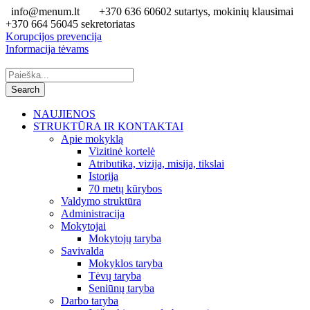
info@menum.lt
+370 636 60602 sutartys, mokinių klausimai
+370 664 56045 sekretoriatas
Korupcijos prevencija
Informacija tėvams
NAUJIENOS
STRUKTŪRA IR KONTAKTAI
Apie mokyklą
Vizitinė kortelė
Atributika, vizija, misija, tikslai
Istorija
70 metų kūrybos
Valdymo struktūra
Administracija
Mokytojai
Mokytojų taryba
Savivalda
Mokyklos taryba
Tėvų taryba
Seniūnų taryba
Darbo taryba