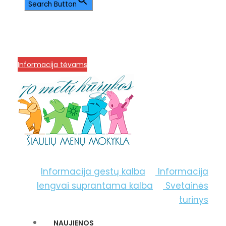
Search Button
info@menum.lt
+370 636 60602 sutartys,
mokinių klausimai
+370 664 56045 sekretoriatas
Korupcijos prevencija
Informacija tėvams
Informacija gestų kalba
Informacija
lengvai suprantama kalba
Svetainės
turinys
NAUJIENOS