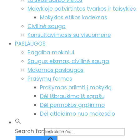
Laisvos darbo vietos
Mokykloje patvirtintos tvarkos ir taisyklės
Mokyklos etikos kodeksas
Civilinė sauga
Konsultavimasis su visuomene
PASLAUGOS
Pagalba mokiniui
Saugus eismas, civilinė sauga
Mokamos paslaugos
Prašymų formos
Prašymas priimti į mokyklą
Dėl išbraukimo iš sąrašų
Dėl permokos grąžinimo
Dėl atleidimo nuo mokesčio
Search for: