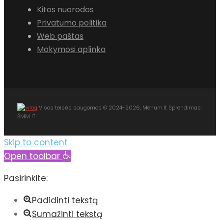
Kitos nuorodos
Privatumo politika
Web paštas
Mokymosi aplinka
Visos teisės saugomos © 2024-2026, Menum.lt Sprendimas:
ŠMM IT
Skip to content
Open toolbar
Pasirinkite:
Padidinti tekstą
Sumažinti tekstą