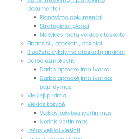
Administravimo ir planavimo
dokumentai
Planavimo dokumentai
Strateginiai planai
Mokyklos metų veiklos ataskaita
Finansinių ataskaitų rinkiniai
Biudžeto vykdymo ataskaitų rinkiniai
Darbo užmokestis
Darbo apmokėjimo tvarka
Darbo apmokėjimo tvarkos
papildymas
Viešieji pirkimai
Veiklos kokybė
Veiklos kokybės įvertinimas
Išorinis vertinimas
Lėšos veiklai viešinti