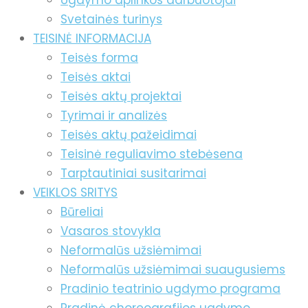
Ugdymo aplinkos darbuotojai
Svetainės turinys
TEISINĖ INFORMACIJA
Teisės forma
Teisės aktai
Teisės aktų projektai
Tyrimai ir analizės
Teisės aktų pažeidimai
Teisinė reguliavimo stebėsena
Tarptautiniai susitarimai
VEIKLOS SRITYS
Būreliai
Vasaros stovykla
Neformalūs užsiėmimai
Neformalūs užsiėmimai suaugusiems
Pradinio teatrinio ugdymo programa