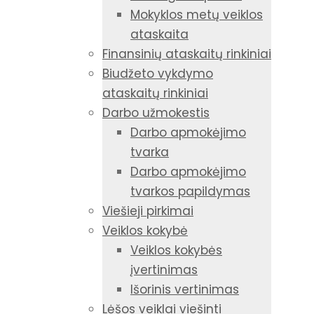
Mokyklos metų veiklos
ataskaita
Finansinių ataskaitų rinkiniai
Biudžeto vykdymo
ataskaitų rinkiniai
Darbo užmokestis
Darbo apmokėjimo
tvarka
Darbo apmokėjimo
tvarkos papildymas
Viešieji pirkimai
Veiklos kokybė
Veiklos kokybės
įvertinimas
Išorinis vertinimas
Lėšos veiklai viešinti