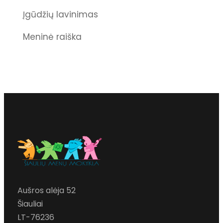
Įgūdžių lavinimas
Meninė raiška
Aušros alėja 52
Šiauliai
LT-76236