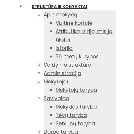
STRUKTŪRA IR KONTAKTAI
Apie mokyklą
Vizitinė kortelė
Atributika, vizija, misija,
tikslai
Istorija
70 metų kūrybos
Valdymo struktūra
Administracija
Mokytojai
Mokytojų taryba
Savivalda
Mokyklos taryba
Tėvų taryba
Seniūnų taryba
Darbo taryba