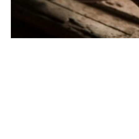
„Kūrybinis rašymas“
įdomus, nes sukuriami
nauji pasauliai, kuriuose
išreiškiamos emocijas, be
to, galima geriau pažinti
save. Tai savotiška kelionė