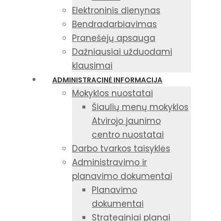
Elektroninis dienynas
Bendradarbiavimas
Pranešėjų apsauga
Dažniausiai užduodami
klausimai
ADMINISTRACINĖ INFORMACIJA
Mokyklos nuostatai
Šiaulių menų mokyklos
Atvirojo jaunimo
centro nuostatai
Darbo tvarkos taisyklės
Administravimo ir
planavimo dokumentai
Planavimo
dokumentai
Strateginiai planai