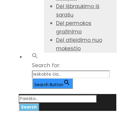
Dėl išbraukimo iš
sąrašų
Dėl permokos
grąžinimo
Dėl atleidimo nuo
mokesčio
Search for:
Search Button