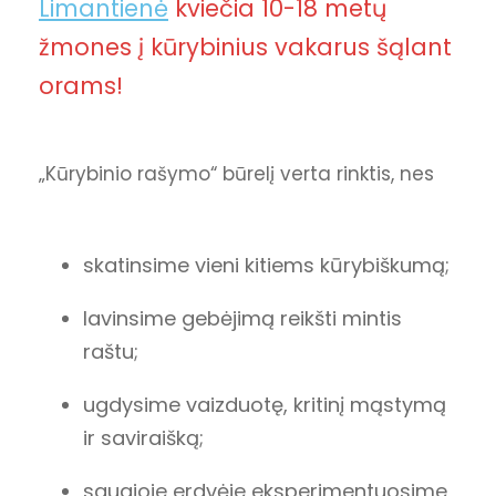
Limantienė
kviečia 10-18 metų
žmones į kūrybinius vakarus šąlant
orams!
„Kūrybinio rašymo“ būrelį verta rinktis, nes
skatinsime vieni kitiems kūrybiškumą;
lavinsime gebėjimą reikšti mintis
raštu;
ugdysime vaizduotę, kritinį mąstymą
ir saviraišką;
saugioje erdvėje eksperimentuosime