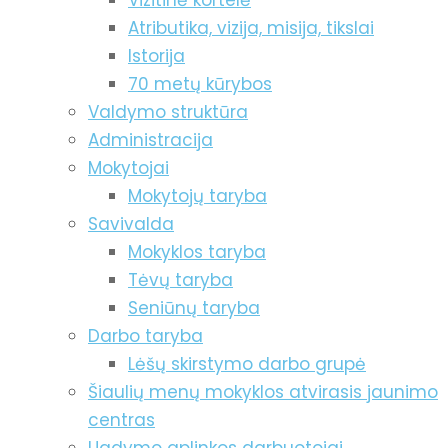
Vizitinė kortelė
Atributika, vizija, misija, tikslai
Istorija
70 metų kūrybos
Valdymo struktūra
Administracija
Mokytojai
Mokytojų taryba
Savivalda
Mokyklos taryba
Tėvų taryba
Seniūnų taryba
Darbo taryba
Lėšų skirstymo darbo grupė
Šiaulių menų mokyklos atvirasis jaunimo
centras