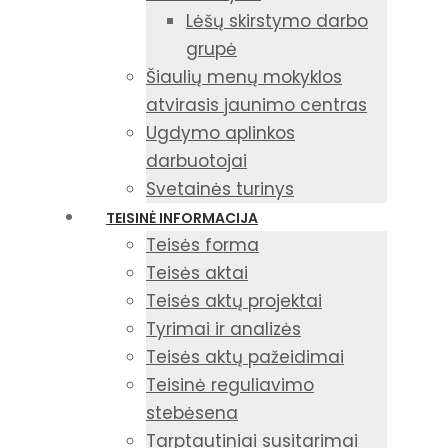
Lėšų skirstymo darbo
grupė
Šiaulių menų mokyklos
atvirasis jaunimo centras
Ugdymo aplinkos
darbuotojai
Svetainės turinys
TEISINĖ INFORMACIJA
Teisės forma
Teisės aktai
Teisės aktų projektai
Tyrimai ir analizės
Teisės aktų pažeidimai
Teisinė reguliavimo
stebėsena
Tarptautiniai susitarimai