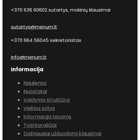
+370 636 60602 sutartys, mokinių klausimai
sutartys@menum.lt
+370 664 56045 sekretoriatas
info@menum.lt
Informacija
Naujienos
Nuostatai
Valdymo struktūra
Veiklos sritys
Informacija tėvams
Tvarkaraščiai
Dažniausiai užduodami klausimai