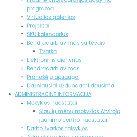
Pradinė choreografijos ugdymo
programa
Virtualios galerijos
Projektai
SKU kalendorius
Bendradarbiavimas su tėvais
Tvarka
Elektroninis dienynas
Bendradarbiavimas
Pranešėjų apsauga
Dažniausiai užduodami klausimai
ADMINISTRACINĖ INFORMACIJA
Mokyklos nuostatai
Šiaulių menų mokyklos Atvirojo
jaunimo centro nuostatai
Darbo tvarkos taisyklės