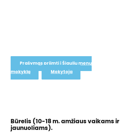
vaizduotės keliu, kur viskas
įmanoma ir nereikia
galvoti nei apie skyrybos,
nei apie rašybos taisykles!
Prašymas priimti į Šiaulių menų
mokyklą
Mokytoja
Būrelis (10-18 m. amžiaus vaikams ir
jaunuoliams).