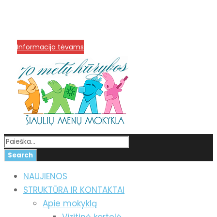
info@menum.lt
+370 636 60602 sutartys,
mokinių klausimai
+370 664 56045 sekretoriatas
Korupcijos prevencija
Informacija tėvams
NAUJIENOS
STRUKTŪRA IR KONTAKTAI
Apie mokyklą