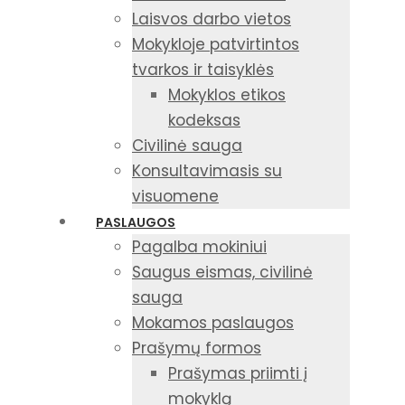
Laisvos darbo vietos
Mokykloje patvirtintos
tvarkos ir taisyklės
Mokyklos etikos
kodeksas
Civilinė sauga
Konsultavimasis su
visuomene
PASLAUGOS
Pagalba mokiniui
Saugus eismas, civilinė
sauga
Mokamos paslaugos
Prašymų formos
Prašymas priimti į
mokyklą