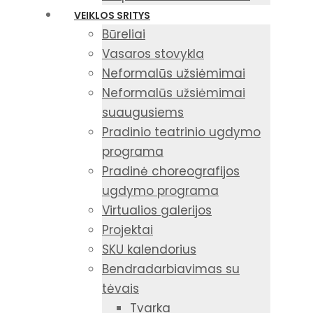
VEIKLOS SRITYS
Būreliai
Vasaros stovykla
Neformalūs užsiėmimai
Neformalūs užsiėmimai
suaugusiems
Pradinio teatrinio ugdymo
programa
Pradinė choreografijos
ugdymo programa
Virtualios galerijos
Projektai
SKU kalendorius
Bendradarbiavimas su
tėvais
Tvarka