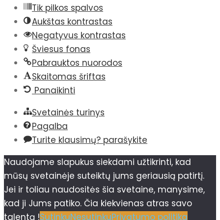
Tik pilkos spalvos
Aukštas kontrastas
Negatyvus kontrastas
Šviesus fonas
Pabrauktos nuorodos
Skaitomas šriftas
Panaikinti
Svetainės turinys
Pagalba
Turite klausimų? parašykite
Naudojame slapukus siekdami užtikrinti, kad
mūsų svetainėje suteiktų jums geriausią patirtį.
Jei ir toliau naudositės šia svetaine, manysime,
kad ji Jums patiko. Čia kiekvienas atras savo
talentą !
Sutinku
Nesutinku
Privatumo politika