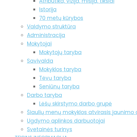
Atributika, vizija, misija, tikslai
Istorija
70 metų kūrybos
Valdymo struktūra
Administracija
Mokytojai
Mokytojų taryba
Savivalda
Mokyklos taryba
Tėvų taryba
Seniūnų taryba
Darbo taryba
Lėšų skirstymo darbo grupė
Šiaulių menų mokyklos atvirasis jaunimo 
Ugdymo aplinkos darbuotojai
Svetainės turinys