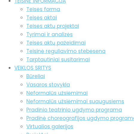
TEISINĖ INFORMACIJA
Teisės forma
Teisės aktai
Teisės aktų projektai
Tyrimai ir analizės
Teisės aktų pažeidimai
Teisinė reguliavimo stebėsena
Tarptautiniai susitarimai
VEIKLOS SRITYS
Būreliai
Vasaros stovykla
Neformalūs užsiėmimai
Neformalūs užsiėmimai suaugusiems
Pradinio teatrinio ugdymo programa
Pradinė choreografijos ugdymo program
Virtualios galerijos