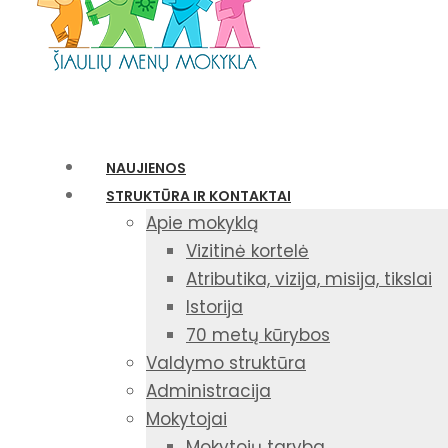
NAUJIENOS
STRUKTŪRA IR KONTAKTAI
Apie mokyklą
Vizitinė kortelė
Atributika, vizija, misija, tikslai
Istorija
70 metų kūrybos
Valdymo struktūra
Administracija
Mokytojai
Mokytojų taryba