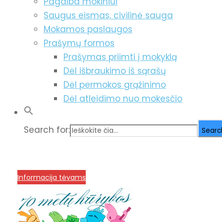
Pagalba mokiniui
Saugus eismas, civilinė sauga
Mokamos paslaugos
Prašymų formos
Prašymas priimti į mokyklą
Dėl išbraukimo iš sąrašų
Dėl permokos grąžinimo
Dėl atleidimo nuo mokesčio
Search for:
Searc
info@menum.lt
+370 636 60602 sutartys, mokinių kla
Korupcijos prevencija
Informacija tėvams