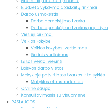
Finansinių ataskaitų rinkiniai
Biudžeto vykdymo ataskaitų rinkiniai
Darbo užmokestis
Darbo apmokėjimo tvarka
Darbo apmokėjimo tvarkos papildy
Viešieji pirkimai
Veiklos kokybė
Veiklos kokybės įvertinimas
Išorinis vertinimas
Lėšos veiklai viešinti
Laisvos darbo vietos
Mokykloje patvirtintos tvarkos ir taisyklės
Mokyklos etikos kodeksas
Civilinė sauga
Konsultavimasis su visuomene
PASLAUGOS