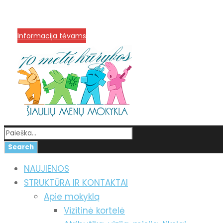
info@menum.lt
+370 636 60602 sutartys, mokinių kla
Korupcijos prevencija
Informacija tėvams
NAUJIENOS
STRUKTŪRA IR KONTAKTAI
Apie mokyklą
Vizitinė kortelė