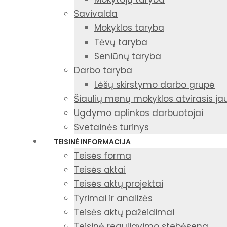
Savivalda
Mokyklos taryba
Tėvų taryba
Seniūnų taryba
Darbo taryba
Lėšų skirstymo darbo grupė
Šiaulių menų mokyklos atvirasis j
Ugdymo aplinkos darbuotojai
Svetainės turinys
TEISINĖ INFORMACIJA
Teisės forma
Teisės aktai
Teisės aktų projektai
Tyrimai ir analizės
Teisės aktų pažeidimai
Teisinė reguliavimo stebėsena