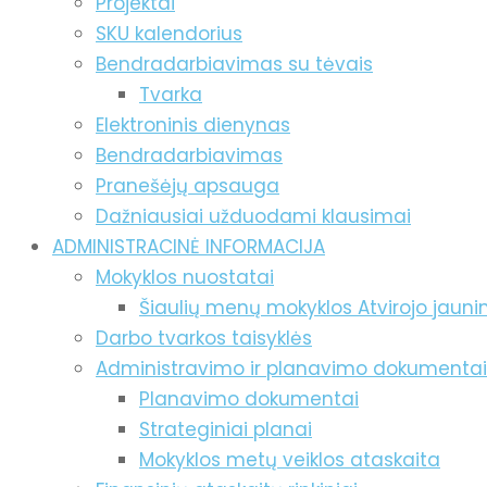
Projektai
SKU kalendorius
Bendradarbiavimas su tėvais
Tvarka
Elektroninis dienynas
Bendradarbiavimas
Pranešėjų apsauga
Dažniausiai užduodami klausimai
ADMINISTRACINĖ INFORMACIJA
Mokyklos nuostatai
Šiaulių menų mokyklos Atvirojo jaun
Darbo tvarkos taisyklės
Administravimo ir planavimo dokumentai
Planavimo dokumentai
Strateginiai planai
Mokyklos metų veiklos ataskaita