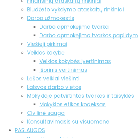
Finansinių ataskaitų rinkiniai
Biudžeto vykdymo ataskaitų rinkiniai
Darbo užmokestis
Darbo apmokėjimo tvarka
Darbo apmokėjimo tvarkos papildy
Viešieji pirkimai
Veiklos kokybė
Veiklos kokybės įvertinimas
Išorinis vertinimas
Lėšos veiklai viešinti
Laisvos darbo vietos
Mokykloje patvirtintos tvarkos ir taisyklės
Mokyklos etikos kodeksas
Civilinė sauga
Konsultavimasis su visuomene
PASLAUGOS