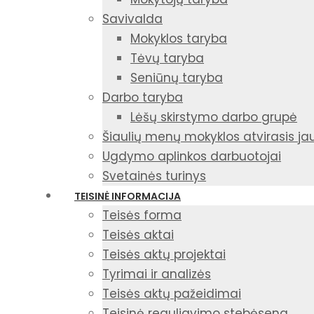
Savivalda
Mokyklos taryba
Tėvų taryba
Seniūnų taryba
Darbo taryba
Lėšų skirstymo darbo grupė
Šiaulių menų mokyklos atvirasis j
Ugdymo aplinkos darbuotojai
Svetainės turinys
TEISINĖ INFORMACIJA
Teisės forma
Teisės aktai
Teisės aktų projektai
Tyrimai ir analizės
Teisės aktų pažeidimai
Teisinė reguliavimo stebėsena