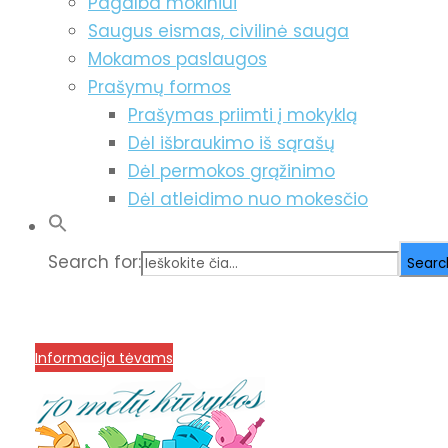
Pagalba mokiniui
Saugus eismas, civilinė sauga
Mokamos paslaugos
Prašymų formos
Prašymas priimti į mokyklą
Dėl išbraukimo iš sąrašų
Dėl permokos grąžinimo
Dėl atleidimo nuo mokesčio
Search for:
Searc
info@menum.lt
+370 636 60602 sutartys, mokinių kla
Korupcijos prevencija
Informacija tėvams