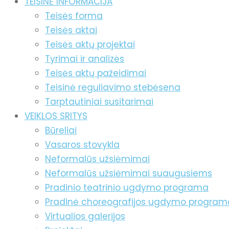
TEISINĖ INFORMACIJA
Teisės forma
Teisės aktai
Teisės aktų projektai
Tyrimai ir analizės
Teisės aktų pažeidimai
Teisinė reguliavimo stebėsena
Tarptautiniai susitarimai
VEIKLOS SRITYS
Būreliai
Vasaros stovykla
Neformalūs užsiėmimai
Neformalūs užsiėmimai suaugusiems
Pradinio teatrinio ugdymo programa
Pradinė choreografijos ugdymo program
Virtualios galerijos