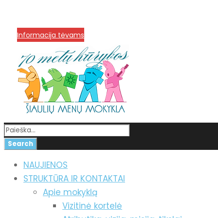
info@menum.lt
+370 636 60602 sutartys, mokinių kla
Korupcijos prevencija
Informacija tėvams
NAUJIENOS
STRUKTŪRA IR KONTAKTAI
Apie mokyklą
Vizitinė kortelė