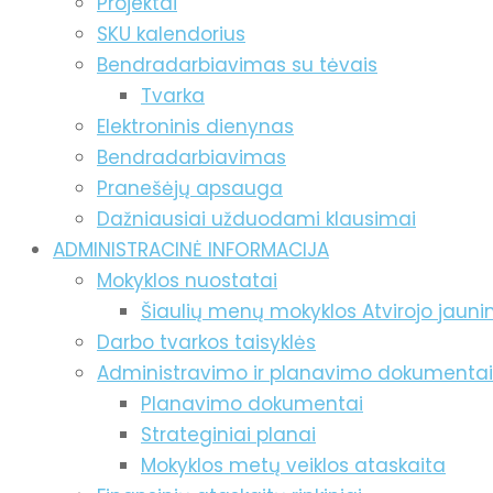
Projektai
SKU kalendorius
Bendradarbiavimas su tėvais
Tvarka
Elektroninis dienynas
Bendradarbiavimas
Pranešėjų apsauga
Dažniausiai užduodami klausimai
ADMINISTRACINĖ INFORMACIJA
Mokyklos nuostatai
Šiaulių menų mokyklos Atvirojo jaun
Darbo tvarkos taisyklės
Administravimo ir planavimo dokumentai
Planavimo dokumentai
Strateginiai planai
Mokyklos metų veiklos ataskaita