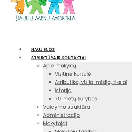
NAUJIENOS
STRUKTŪRA IR KONTAKTAI
Apie mokyklą
Vizitinė kortelė
Atributika, vizija, misija, tikslai
Istorija
70 metų kūrybos
Valdymo struktūra
Administracija
Mokytojai
Mokytojų taryba