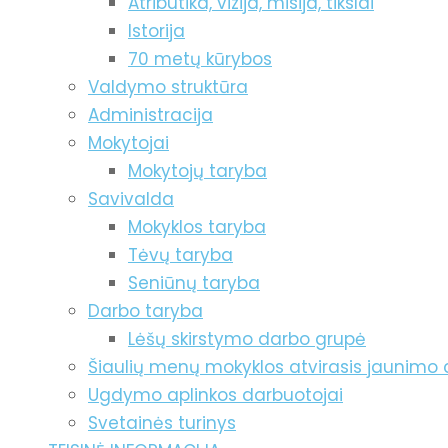
Atributika, vizija, misija, tikslai
Istorija
70 metų kūrybos
Valdymo struktūra
Administracija
Mokytojai
Mokytojų taryba
Savivalda
Mokyklos taryba
Tėvų taryba
Seniūnų taryba
Darbo taryba
Lėšų skirstymo darbo grupė
Šiaulių menų mokyklos atvirasis jaunimo 
Ugdymo aplinkos darbuotojai
Svetainės turinys