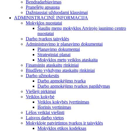
Bendradarbiavimas
Pranešėjų apsauga
Dažniausiai užduodami klausimai
ADMINISTRACINĖ INFORMACIJA
Mokyklos nuostatai
Šiaulių menų mokyklos Atvirojo jaunimo centro
nuostatai
Darbo tvarkos taisyklės
Administravimo ir planavimo dokumentai
Planavimo dokumentai
Strateginiai planai
Mokyklos metų veiklos ataskaita
Finansinių ataskaitų rinkiniai
Biudžeto vykdymo ataskaitų rinkiniai
Darbo užmokestis
Darbo apmokėjimo tvarka
Darbo apmokėjimo tvarkos papildymas
Viešieji pirkimai
Veiklos kokybė
Veiklos kokybės įvertinimas
Išorinis vertinimas
Lėšos veiklai viešinti
Laisvos darbo vietos
Mokykloje patvirtintos tvarkos ir taisyklės
Mokyklos etikos kodeksas