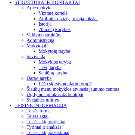
STRUKTŪRA IR KONTAKTAI
Apie mokyklą
Vizitinė kortelė
Atributika, vizija, misija, tikslai
Istorija
70 metų kūrybos
Valdymo struktūra
Administracija
Mokytojai
Mokytojų taryba
Savivalda
Mokyklos taryba
Tėvų taryba
Seniūnų taryba
Darbo taryba
Lėšų skirstymo darbo grupė
Šiaulių menų mokyklos atvirasis jaunimo centras
Ugdymo aplinkos darbuotojai
Svetainės turinys
TEISINĖ INFORMACIJA
Teisės forma
Teisės aktai
Teisės aktų projektai
Tyrimai ir analizės
Teisės aktų pažeidimai