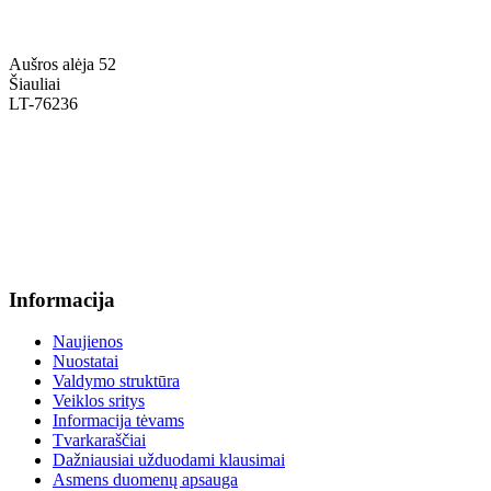
Aušros alėja 52
Šiauliai
LT-76236
+370 636 60602 sutartys, mokinių klausimai
sutartys@menum.lt
+370 664 56045 sekretoriatas
info@menum.lt
Informacija
Naujienos
Nuostatai
Valdymo struktūra
Veiklos sritys
Informacija tėvams
Tvarkaraščiai
Dažniausiai užduodami klausimai
Asmens duomenų apsauga