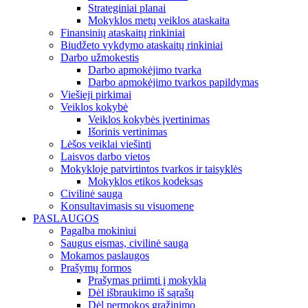
Strateginiai planai
Mokyklos metų veiklos ataskaita
Finansinių ataskaitų rinkiniai
Biudžeto vykdymo ataskaitų rinkiniai
Darbo užmokestis
Darbo apmokėjimo tvarka
Darbo apmokėjimo tvarkos papildymas
Viešieji pirkimai
Veiklos kokybė
Veiklos kokybės įvertinimas
Išorinis vertinimas
Lėšos veiklai viešinti
Laisvos darbo vietos
Mokykloje patvirtintos tvarkos ir taisyklės
Mokyklos etikos kodeksas
Civilinė sauga
Konsultavimasis su visuomene
PASLAUGOS
Pagalba mokiniui
Saugus eismas, civilinė sauga
Mokamos paslaugos
Prašymų formos
Prašymas priimti į mokyklą
Dėl išbraukimo iš sąrašų
Dėl permokos grąžinimo