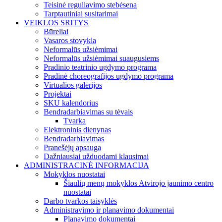
Teisinė reguliavimo stebėsena
Tarptautiniai susitarimai
VEIKLOS SRITYS
Būreliai
Vasaros stovykla
Neformalūs užsiėmimai
Neformalūs užsiėmimai suaugusiems
Pradinio teatrinio ugdymo programa
Pradinė choreografijos ugdymo programa
Virtualios galerijos
Projektai
SKU kalendorius
Bendradarbiavimas su tėvais
Tvarka
Elektroninis dienynas
Bendradarbiavimas
Pranešėjų apsauga
Dažniausiai užduodami klausimai
ADMINISTRACINĖ INFORMACIJA
Mokyklos nuostatai
Šiaulių menų mokyklos Atvirojo jaunimo centro
nuostatai
Darbo tvarkos taisyklės
Administravimo ir planavimo dokumentai
Planavimo dokumentai