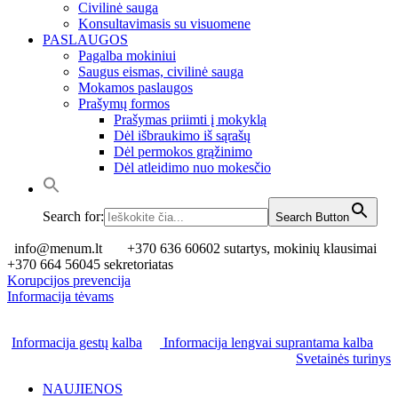
Civilinė sauga
Konsultavimasis su visuomene
PASLAUGOS
Pagalba mokiniui
Saugus eismas, civilinė sauga
Mokamos paslaugos
Prašymų formos
Prašymas priimti į mokyklą
Dėl išbraukimo iš sąrašų
Dėl permokos grąžinimo
Dėl atleidimo nuo mokesčio
Search for:
Search Button
info@menum.lt
+370 636 60602 sutartys, mokinių klausimai
+370 664 56045 sekretoriatas
Korupcijos prevencija
Informacija tėvams
Informacija gestų kalba
Informacija lengvai suprantama kalba
Svetainės turinys
NAUJIENOS