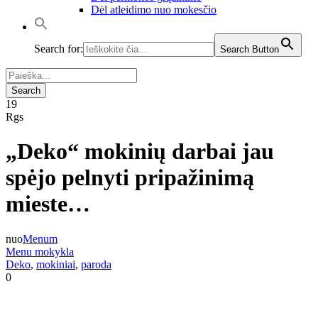
Dėl atleidimo nuo mokesčio
Search for:
Search Button
19
Rgs
„Deko“ mokinių darbai jau
spėjo pelnyti pripažinimą
mieste…
nuo
Menum
Menu mokykla
Deko
,
mokiniai
,
paroda
0