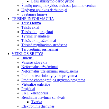
Lėšų skirstymo darbo grupė
Šiaulių menų mokyklos atvirasis jaunimo centras
Ugdymo aplinkos darbuotojai
Svetainės turinys
TEISINĖ INFORMACIJA
Teisės forma
Teisės aktai
Teisės aktų projektai
Tyrimai ir analizės
Teisės aktų pažeidimai
Teisinė reguliavimo stebėsena
Tarptautiniai susitarimai
VEIKLOS SRITYS
Būreliai
Vasaros stovykla
Neformalūs užsiėmimai
Neformalūs užsiėmimai suaugusiems
Pradinio teatrinio ugdymo programa
Pradinė choreografijos ugdymo programa
Virtualios galerijos
Projektai
SKU kalendorius
Bendradarbiavimas su tėvais
Tvarka
Elektroninis dienynas