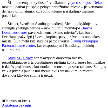
Šiaulių menų mokyklos kūrybiškumo
ugdymo studijos „Deko“
mokinių darbai jau spėjo pelnyti pripažinimą mieste – jie vertinami
dėl savo originalumo, kūrybinio gilumo ir išskirtinio meninio
potencialo.
Šiemet, švenčiant Šiaulių gimtadienį, Menų mokykloje buvo
surengta ypatinga paroda – mokinių ir jų mokytojos
Daivos
Dominauskienės
paveikslai tema „Mano miestas“, kur buvo
kviečiama pažvelgti į šviesų, kupiną spalvų ir švelnios nuotaikos
miestą. Šiuo metu kita studijos paroda veikia
Šiaulių vyskupijos
Pastoraciniame centre
, kur eksponuojami išraiškingi mokinių
natiurmortai.
Studijos „Deko“
nariai aktyviai dalyvauja miesto,
respublikiniuose ir tarptautiniuose piešinių konkursuose bei muzikos
ir dailės projektuose, kur nuolat demonstruoja savo talentus. Studijos
veikla įkvepia jaunuosius menininkus drąsiai kurti, o miestui
dovanoja kūrybos šilumą ir grožį.
0
Dalinkis su kitais
Ankstesnis
Sekantis