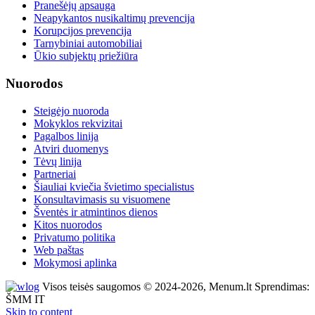
Pranešėjų apsauga
Neapykantos nusikaltimų prevencija
Korupcijos prevencija
Tarnybiniai automobiliai
Ūkio subjektų priežiūra
Nuorodos
Steigėjo nuoroda
Mokyklos rekvizitai
Pagalbos linija
Atviri duomenys
Tėvų linija
Partneriai
Šiauliai kviečia švietimo specialistus
Konsultavimasis su visuomene
Šventės ir atmintinos dienos
Kitos nuorodos
Privatumo politika
Web paštas
Mokymosi aplinka
Visos teisės saugomos © 2024-2026, Menum.lt Sprendimas:
ŠMM IT
Skip to content