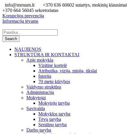
info@menum.lt
+370 636 60602 sutartys, mokinių klausimai
+370 664 56045 sekretoriatas
Korupcijos prevencija
Informacija tėvams
NAUJIENOS
STRUKTŪRA IR KONTAKTAI
Apie mokyklą
Vizitinė kortelė
Atributika, vizija, misija, tikslai
Istorija
70 metų kūrybos
Valdymo struktūra
Administracija
Mokytojai
Mokytojų taryba
Savivalda
Mokyklos taryba
Tėvų taryba
Seniūnų taryba
Darbo taryba