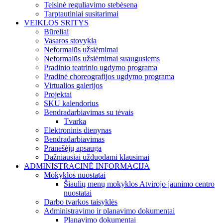
Teisinė reguliavimo stebėsena
Tarptautiniai susitarimai
VEIKLOS SRITYS
Būreliai
Vasaros stovykla
Neformalūs užsiėmimai
Neformalūs užsiėmimai suaugusiems
Pradinio teatrinio ugdymo programa
Pradinė choreografijos ugdymo programa
Virtualios galerijos
Projektai
SKU kalendorius
Bendradarbiavimas su tėvais
Tvarka
Elektroninis dienynas
Bendradarbiavimas
Pranešėjų apsauga
Dažniausiai užduodami klausimai
ADMINISTRACINĖ INFORMACIJA
Mokyklos nuostatai
Šiaulių menų mokyklos Atvirojo jaunimo centro
nuostatai
Darbo tvarkos taisyklės
Administravimo ir planavimo dokumentai
Planavimo dokumentai