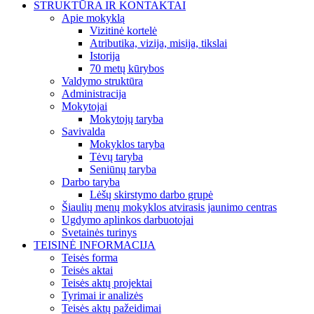
STRUKTŪRA IR KONTAKTAI
Apie mokyklą
Vizitinė kortelė
Atributika, vizija, misija, tikslai
Istorija
70 metų kūrybos
Valdymo struktūra
Administracija
Mokytojai
Mokytojų taryba
Savivalda
Mokyklos taryba
Tėvų taryba
Seniūnų taryba
Darbo taryba
Lėšų skirstymo darbo grupė
Šiaulių menų mokyklos atvirasis jaunimo centras
Ugdymo aplinkos darbuotojai
Svetainės turinys
TEISINĖ INFORMACIJA
Teisės forma
Teisės aktai
Teisės aktų projektai
Tyrimai ir analizės
Teisės aktų pažeidimai