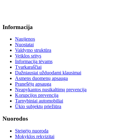
+370 664 56045 sekretoriatas
info@menum.lt
Informacija
Naujienos
Nuostatai
Valdymo struktūra
Veiklos sritys
Informacija tėvams
Tvarkaraščiai
Dažniausiai užduodami klausimai
Asmens duomenų apsauga
Pranešėjų apsauga
Neapykantos nusikaltimų prevencija
Korupcijos prevencija
Tarnybiniai automobiliai
Ūkio subjektų priežiūra
Nuorodos
Steigėjo nuoroda
Mokyklos rekvizitai