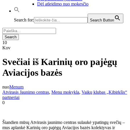
Dėl atleidimo nuo mokesčio
Search for:
Search Button
10
Kov
Svečiai iš Karinių oro pajėgų
Aviacijos bazės
nuo
Menum
Atvirasis Jaunimo centras
,
Menu mokykla
,
Vaikų klubas „Kibirkšis“
partneriai
0
Šiandien mūsų Atvirasis jaunimo centras sulaukė ypatingų svečių –
mus aplankė Karinių oro pajėgų Aviacijos bazės kolektyvas ir