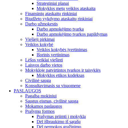
Strateginiai planai
Mokyklos metų veiklos ataskaita
Finansinių ataskaitų rinkiniai
Biudžeto vykdymo ataskaitų rinkiniai
Darbo užmokestis
Darbo apmokėjimo tvarka
Darbo apmokėjimo tvarkos papildymas
Viešieji pirkimai
Veiklos kokybė
Veiklos kokybės įvertinimas
Išorinis vertinimas
Lėšos veiklai viešinti
Laisvos darbo vietos
Mokykloje patvirtintos tvarkos ir taisyklės
Mokyklos etikos kodeksas
Civilinė sauga
Konsultavimasis su visuomene
PASLAUGOS
Pagalba mokiniui
Saugus eismas, civilinė sauga
Mokamos paslaugos
Prašymų formos
Prašymas priimti į mokyklą
Dėl išbraukimo iš sąrašų
Dėl permokos grąžinimo