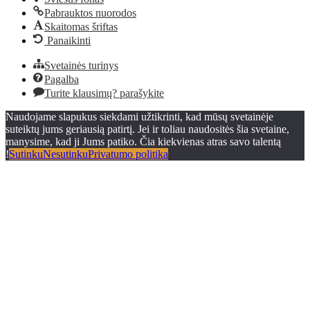
Pabrauktos nuorodos
Skaitomas šriftas
Panaikinti
Svetainės turinys
Pagalba
Turite klausimų? parašykite
Naudojame slapukus siekdami užtikrinti, kad mūsų svetainėje
suteiktų jums geriausią patirtį. Jei ir toliau naudositės šia svetaine,
manysime, kad ji Jums patiko. Čia kiekvienas atras savo talentą
!
Sutinku
Nesutinku
Privatumo politika