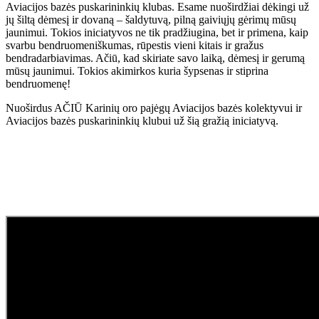
Aviacijos bazės puskarininkių klubas. Esame nuoširdžiai dėkingi už
jų šiltą dėmesį ir dovaną – šaldytuvą, pilną gaiviųjų gėrimų mūsų
jaunimui. Tokios iniciatyvos ne tik pradžiugina, bet ir primena, kaip
svarbu bendruomeniškumas, rūpestis vieni kitais ir gražus
bendradarbiavimas. Ačiū, kad skiriate savo laiką, dėmesį ir gerumą
mūsų jaunimui. Tokios akimirkos kuria šypsenas ir stiprina
bendruomenę!
Nuoširdus AČIŪ Karinių oro pajėgų Aviacijos bazės kolektyvui ir
Aviacijos bazės puskarininkių klubui už šią gražią iniciatyvą.