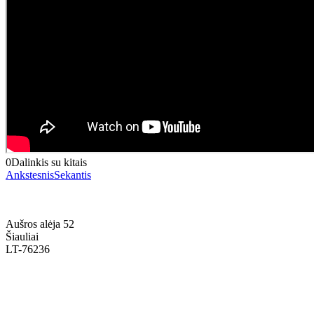
0
Dalinkis su kitais
Ankstesnis
Sekantis
Aušros alėja 52
Šiauliai
LT-76236
+370 636 60602 sutartys, mokinių klausimai
sutartys@menum.lt