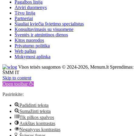
Pagalbos linija
Atviri duomenys
Tėvų linija
Partneriai
Šiauliai kviečia švietimo specialistus
Konsultavimasis su visuomene
Šventės ir atmintinos dienos
Kitos nuorodos
Privatumo politika
Web paštas
Mokymosi aplinka
Visos teisės saugomos © 2024-2026, Menum.lt Sprendimas:
ŠMM IT
Skip to content
Open toolbar
Pasirinkite:
Padidinti tekstą
Sumažinti tekstą
Tik pilkos spalvos
Aukštas kontrastas
Negatyvus kontrastas
Šviesus fonas