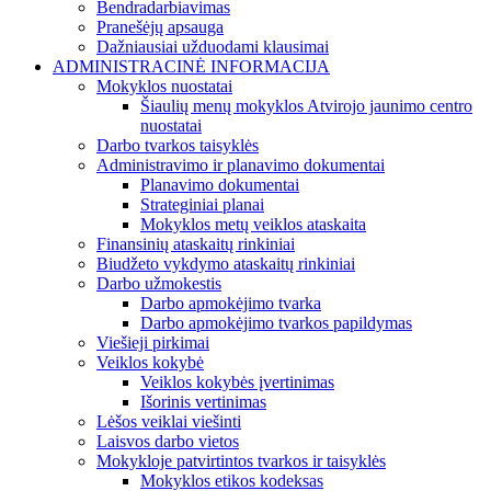
Bendradarbiavimas
Pranešėjų apsauga
Dažniausiai užduodami klausimai
ADMINISTRACINĖ INFORMACIJA
Mokyklos nuostatai
Šiaulių menų mokyklos Atvirojo jaunimo centro
nuostatai
Darbo tvarkos taisyklės
Administravimo ir planavimo dokumentai
Planavimo dokumentai
Strateginiai planai
Mokyklos metų veiklos ataskaita
Finansinių ataskaitų rinkiniai
Biudžeto vykdymo ataskaitų rinkiniai
Darbo užmokestis
Darbo apmokėjimo tvarka
Darbo apmokėjimo tvarkos papildymas
Viešieji pirkimai
Veiklos kokybė
Veiklos kokybės įvertinimas
Išorinis vertinimas
Lėšos veiklai viešinti
Laisvos darbo vietos
Mokykloje patvirtintos tvarkos ir taisyklės
Mokyklos etikos kodeksas