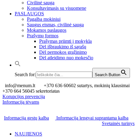
Civilinė sauga
Konsultavimasis su visuomene
PASLAUGOS
Pagalba mokiniui
Saugus eismas, civilinė sauga
Mokamos paslaugos
Prašymų formos
Prašymas priimti į mokyklą
Dėl išbraukimo iš sąrašų
Dėl permokos grąžinimo
Dėl atleidimo nuo mokesčio
Search for:
Search Button
info@menum.lt
+370 636 60602 sutartys, mokinių klausimai
+370 664 56045 sekretoriatas
Korupcijos prevencija
Informacija tėvams
Informacija gestų kalba
Informacija lengvai suprantama kalba
Svetainės turinys
NAUJIENOS