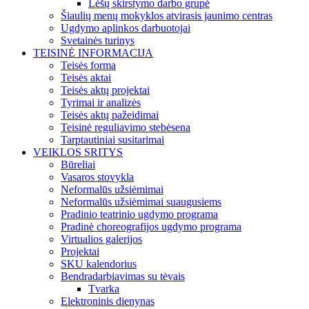
Lėšų skirstymo darbo grupė
Šiaulių menų mokyklos atvirasis jaunimo centras
Ugdymo aplinkos darbuotojai
Svetainės turinys
TEISINĖ INFORMACIJA
Teisės forma
Teisės aktai
Teisės aktų projektai
Tyrimai ir analizės
Teisės aktų pažeidimai
Teisinė reguliavimo stebėsena
Tarptautiniai susitarimai
VEIKLOS SRITYS
Būreliai
Vasaros stovykla
Neformalūs užsiėmimai
Neformalūs užsiėmimai suaugusiems
Pradinio teatrinio ugdymo programa
Pradinė choreografijos ugdymo programa
Virtualios galerijos
Projektai
SKU kalendorius
Bendradarbiavimas su tėvais
Tvarka
Elektroninis dienynas