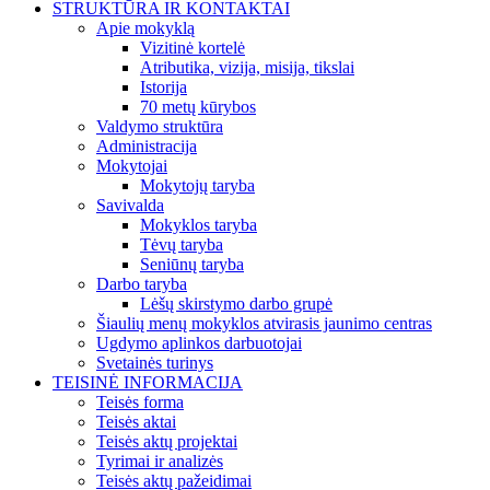
STRUKTŪRA IR KONTAKTAI
Apie mokyklą
Vizitinė kortelė
Atributika, vizija, misija, tikslai
Istorija
70 metų kūrybos
Valdymo struktūra
Administracija
Mokytojai
Mokytojų taryba
Savivalda
Mokyklos taryba
Tėvų taryba
Seniūnų taryba
Darbo taryba
Lėšų skirstymo darbo grupė
Šiaulių menų mokyklos atvirasis jaunimo centras
Ugdymo aplinkos darbuotojai
Svetainės turinys
TEISINĖ INFORMACIJA
Teisės forma
Teisės aktai
Teisės aktų projektai
Tyrimai ir analizės
Teisės aktų pažeidimai