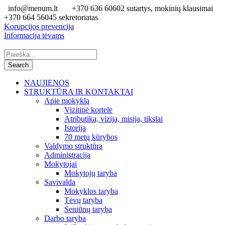
info@menum.lt
+370 636 60602 sutartys, mokinių klausimai
+370 664 56045 sekretoriatas
Korupcijos prevencija
Informacija tėvams
NAUJIENOS
STRUKTŪRA IR KONTAKTAI
Apie mokyklą
Vizitinė kortelė
Atributika, vizija, misija, tikslai
Istorija
70 metų kūrybos
Valdymo struktūra
Administracija
Mokytojai
Mokytojų taryba
Savivalda
Mokyklos taryba
Tėvų taryba
Seniūnų taryba
Darbo taryba