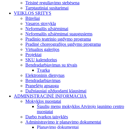
Teisinė reguliavimo stebėsena
Tarptautiniai susitarimai
VEIKLOS SRITYS
Būreliai
Vasaros stovykla
Neformalūs užsiėmimai
Neformalūs užsiėmimai suaugusiems
Pradinio teatrinio ugdymo programa
Pradinė choreografijos ugdymo programa
Virtualios galerijos
Projektai
SKU kalendorius
Bendradarbiavimas su tėvais
Tvarka
Elektroninis dienynas
Bendradarbiavimas
Pranešėjų apsauga
Dažniausiai užduodami klausimai
ADMINISTRACINĖ INFORMACIJA
Mokyklos nuostatai
Šiaulių menų mokyklos Atvirojo jaunimo centro
nuostatai
Darbo tvarkos taisyklės
Administravimo ir planavimo dokumentai
Planavimo dokumentai