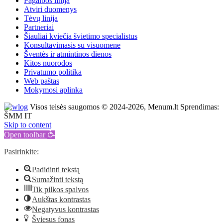
Pagalbos linija
Atviri duomenys
Tėvų linija
Partneriai
Šiauliai kviečia švietimo specialistus
Konsultavimasis su visuomene
Šventės ir atmintinos dienos
Kitos nuorodos
Privatumo politika
Web paštas
Mokymosi aplinka
Visos teisės saugomos © 2024-2026, Menum.lt Sprendimas:
ŠMM IT
Skip to content
Open toolbar
Pasirinkite:
Padidinti tekstą
Sumažinti tekstą
Tik pilkos spalvos
Aukštas kontrastas
Negatyvus kontrastas
Šviesus fonas