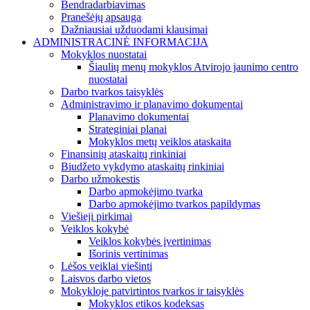
Bendradarbiavimas
Pranešėjų apsauga
Dažniausiai užduodami klausimai
ADMINISTRACINĖ INFORMACIJA
Mokyklos nuostatai
Šiaulių menų mokyklos Atvirojo jaunimo centro
nuostatai
Darbo tvarkos taisyklės
Administravimo ir planavimo dokumentai
Planavimo dokumentai
Strateginiai planai
Mokyklos metų veiklos ataskaita
Finansinių ataskaitų rinkiniai
Biudžeto vykdymo ataskaitų rinkiniai
Darbo užmokestis
Darbo apmokėjimo tvarka
Darbo apmokėjimo tvarkos papildymas
Viešieji pirkimai
Veiklos kokybė
Veiklos kokybės įvertinimas
Išorinis vertinimas
Lėšos veiklai viešinti
Laisvos darbo vietos
Mokykloje patvirtintos tvarkos ir taisyklės
Mokyklos etikos kodeksas