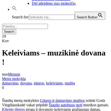
Dėl atleidimo nuo mokesčio
Search for:
Search Button
19
Kov
Keleiviams – muzikinė dovana
!
nuo
Menum
Menu mokykla
dainavimo
,
dovana
,
gitaros
,
keleiviams
,
studija
0
Šiaulių menų mokyklos
Gitaros ir dainavimo studijos
solistė Goda
Vingiliauskaitė vakar pripildė
Šiaulių autobusų stotį
muzikos garsais.
Kliento dienos
proga ji dovanojo keleiviams gražiausias dainas.