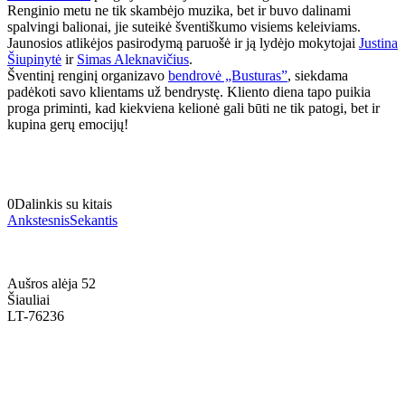
Renginio metu ne tik skambėjo muzika, bet ir buvo dalinami
spalvingi balionai, jie suteikė šventiškumo visiems keleiviams.
Jaunosios atlikėjos pasirodymą paruošė ir ją lydėjo mokytojai
Justina
Šiupinytė
ir
Simas Aleknavičius
.
Šventinį renginį organizavo
bendrovė „Busturas”
, siekdama
padėkoti savo klientams už bendrystę. Kliento diena tapo puikia
proga priminti, kad kiekviena kelionė gali būti ne tik patogi, bet ir
kupina gerų emocijų!
0
Dalinkis su kitais
Ankstesnis
Sekantis
Aušros alėja 52
Šiauliai
LT-76236
+370 636 60602 sutartys, mokinių klausimai
sutartys@menum.lt