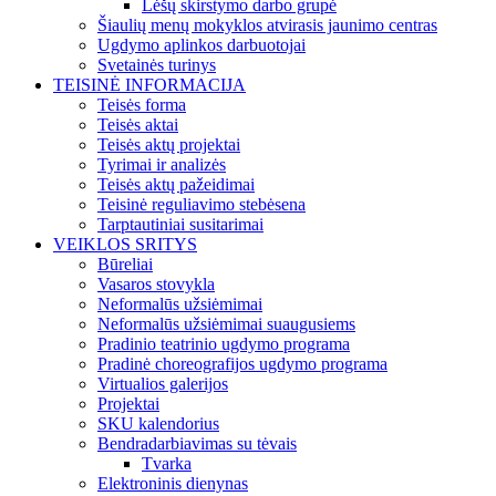
Lėšų skirstymo darbo grupė
Šiaulių menų mokyklos atvirasis jaunimo centras
Ugdymo aplinkos darbuotojai
Svetainės turinys
TEISINĖ INFORMACIJA
Teisės forma
Teisės aktai
Teisės aktų projektai
Tyrimai ir analizės
Teisės aktų pažeidimai
Teisinė reguliavimo stebėsena
Tarptautiniai susitarimai
VEIKLOS SRITYS
Būreliai
Vasaros stovykla
Neformalūs užsiėmimai
Neformalūs užsiėmimai suaugusiems
Pradinio teatrinio ugdymo programa
Pradinė choreografijos ugdymo programa
Virtualios galerijos
Projektai
SKU kalendorius
Bendradarbiavimas su tėvais
Tvarka
Elektroninis dienynas