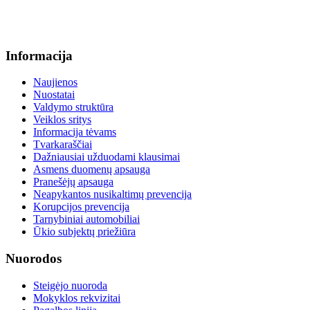
+370 664 56045 sekretoriatas
info@menum.lt
Informacija
Naujienos
Nuostatai
Valdymo struktūra
Veiklos sritys
Informacija tėvams
Tvarkaraščiai
Dažniausiai užduodami klausimai
Asmens duomenų apsauga
Pranešėjų apsauga
Neapykantos nusikaltimų prevencija
Korupcijos prevencija
Tarnybiniai automobiliai
Ūkio subjektų priežiūra
Nuorodos
Steigėjo nuoroda
Mokyklos rekvizitai