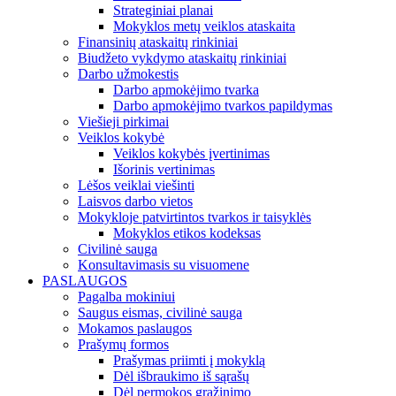
Strateginiai planai
Mokyklos metų veiklos ataskaita
Finansinių ataskaitų rinkiniai
Biudžeto vykdymo ataskaitų rinkiniai
Darbo užmokestis
Darbo apmokėjimo tvarka
Darbo apmokėjimo tvarkos papildymas
Viešieji pirkimai
Veiklos kokybė
Veiklos kokybės įvertinimas
Išorinis vertinimas
Lėšos veiklai viešinti
Laisvos darbo vietos
Mokykloje patvirtintos tvarkos ir taisyklės
Mokyklos etikos kodeksas
Civilinė sauga
Konsultavimasis su visuomene
PASLAUGOS
Pagalba mokiniui
Saugus eismas, civilinė sauga
Mokamos paslaugos
Prašymų formos
Prašymas priimti į mokyklą
Dėl išbraukimo iš sąrašų
Dėl permokos grąžinimo