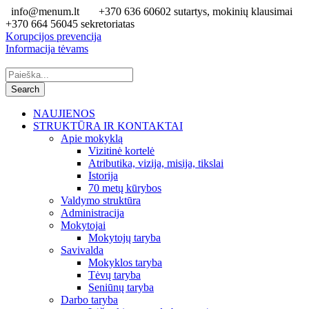
info@menum.lt
+370 636 60602 sutartys, mokinių klausimai
+370 664 56045 sekretoriatas
Korupcijos prevencija
Informacija tėvams
NAUJIENOS
STRUKTŪRA IR KONTAKTAI
Apie mokyklą
Vizitinė kortelė
Atributika, vizija, misija, tikslai
Istorija
70 metų kūrybos
Valdymo struktūra
Administracija
Mokytojai
Mokytojų taryba
Savivalda
Mokyklos taryba
Tėvų taryba
Seniūnų taryba
Darbo taryba