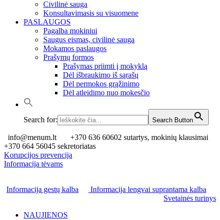
Civilinė sauga
Konsultavimasis su visuomene
PASLAUGOS
Pagalba mokiniui
Saugus eismas, civilinė sauga
Mokamos paslaugos
Prašymų formos
Prašymas priimti į mokyklą
Dėl išbraukimo iš sąrašų
Dėl permokos grąžinimo
Dėl atleidimo nuo mokesčio
Search for:
Search Button
info@menum.lt
+370 636 60602 sutartys, mokinių klausimai
+370 664 56045 sekretoriatas
Korupcijos prevencija
Informacija tėvams
Informacija gestų kalba
Informacija lengvai suprantama kalba
Svetainės turinys
NAUJIENOS