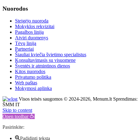
Nuorodos
Steigėjo nuoroda
Mokyklos rekvizitai
Pagalbos linija
Atviri duomenys
Tėvų linija
Partneriai
Šiauliai kviečia švietimo specialistus
Konsultavimasis su visuomene
Šventės ir atmintinos dienos
Kitos nuorodos
Privatumo politika
Web paštas
Mokymosi aplinka
Visos teisės saugomos © 2024-2026, Menum.lt Sprendimas:
ŠMM IT
Skip to content
Open toolbar
Pasirinkite:
Padidinti tekstą