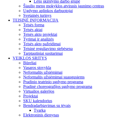
Lėšų skirstymo darbo grupė
Šiaulių menų mokyklos atvirasis jaunimo centras
Ugdymo aplinkos darbuotojai
Svetainės turinys
TEISINĖ INFORMACIJA
Teisės forma
Teisės aktai
Teisės aktų projektai
Tyrimai ir analizės
Teisės aktų pažeidimai
Teisinė reguliavimo stebėsena
Tarptautiniai susitarimai
VEIKLOS SRITYS
Būreliai
Vasaros stovykla
Neformalūs užsiėmimai
Neformalūs užsiėmimai suaugusiems
Pradinio teatrinio ugdymo programa
Pradinė choreografijos ugdymo programa
Virtualios galerijos
Projektai
SKU kalendorius
Bendradarbiavimas su tėvais
Tvarka
Elektroninis dienynas