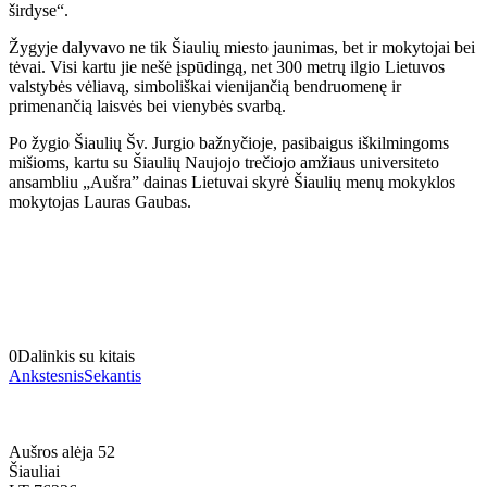
širdyse“.
Žygyje dalyvavo ne tik Šiaulių miesto jaunimas, bet ir mokytojai bei
tėvai. Visi kartu jie nešė įspūdingą, net 300 metrų ilgio Lietuvos
valstybės vėliavą, simboliškai vienijančią bendruomenę ir
primenančią laisvės bei vienybės svarbą.
Po žygio Šiaulių Šv. Jurgio bažnyčioje, pasibaigus iškilmingoms
mišioms, kartu su Šiaulių Naujojo trečiojo amžiaus universiteto
ansambliu „Aušra” dainas Lietuvai skyrė Šiaulių menų mokyklos
mokytojas Lauras Gaubas.
0
Dalinkis su kitais
Ankstesnis
Sekantis
Aušros alėja 52
Šiauliai