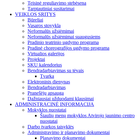
Teisinė reguliavimo stebėsena
Tarptautiniai susitarimai
VEIKLOS SRITYS
Būreliai
Vasaros stovykla
Neformalūs užsiėmimai
Neformalūs užsiėmimai suaugusiems
Pradinio teatrinio ugdymo programa
Pradinė choreografijos ugdymo programa
Virtualios galerijos
Projektai
SKU kalendorius
Bendradarbiavimas su tėvais
Tvarka
Elektroninis dienynas
Bendradarbiavimas
Pranešėjų apsauga
Dažniausiai užduodami klausimai
ADMINISTRACINĖ INFORMACIJA
Mokyklos nuostatai
Šiaulių menų mokyklos Atvirojo jaunimo centro
nuostatai
Darbo tvarkos taisyklės
Administravimo ir planavimo dokumentai
Planavimo dokumentai