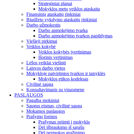
Strateginiai planai
Mokyklos metų veiklos ataskaita
Finansinių ataskaitų rinkiniai
Biudžeto vykdymo ataskaitų rinkiniai
Darbo užmokestis
Darbo apmokėjimo tvarka
Darbo apmokėjimo tvarkos papildymas
Viešieji pirkimai
Veiklos kokybė
Veiklos kokybės įvertinimas
Išorinis vertinimas
Lėšos veiklai viešinti
Laisvos darbo vietos
Mokykloje patvirtintos tvarkos ir taisyklės
Mokyklos etikos kodeksas
Civilinė sauga
Konsultavimasis su visuomene
PASLAUGOS
Pagalba mokiniui
Saugus eismas, civilinė sauga
Mokamos paslaugos
Prašymų formos
Prašymas priimti į mokyklą
Dėl išbraukimo iš sąrašų
Dėl permokos grąžinimo