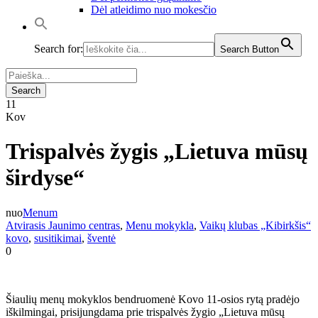
Dėl atleidimo nuo mokesčio
Search for:
Search Button
11
Kov
Trispalvės žygis „Lietuva mūsų
širdyse“
nuo
Menum
Atvirasis Jaunimo centras
,
Menu mokykla
,
Vaikų klubas „Kibirkšis“
kovo
,
susitikimai
,
šventė
0
Šiaulių menų mokyklos bendruomenė Kovo 11-osios rytą pradėjo
iškilmingai, prisijungdama prie trispalvės žygio „Lietuva mūsų