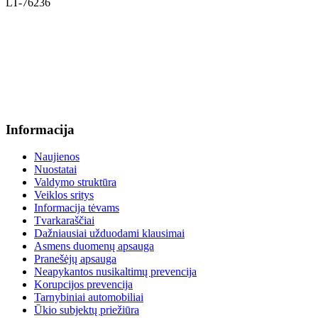
LT-76236
+370 636 60602 sutartys, mokinių klausimai
sutartys@menum.lt
+370 664 56045 sekretoriatas
info@menum.lt
Informacija
Naujienos
Nuostatai
Valdymo struktūra
Veiklos sritys
Informacija tėvams
Tvarkaraščiai
Dažniausiai užduodami klausimai
Asmens duomenų apsauga
Pranešėjų apsauga
Neapykantos nusikaltimų prevencija
Korupcijos prevencija
Tarnybiniai automobiliai
Ūkio subjektų priežiūra