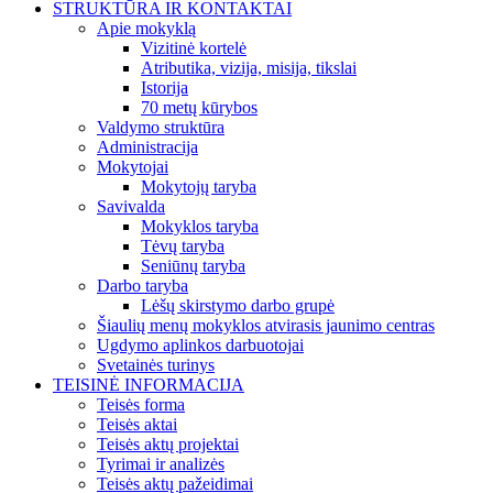
STRUKTŪRA IR KONTAKTAI
Apie mokyklą
Vizitinė kortelė
Atributika, vizija, misija, tikslai
Istorija
70 metų kūrybos
Valdymo struktūra
Administracija
Mokytojai
Mokytojų taryba
Savivalda
Mokyklos taryba
Tėvų taryba
Seniūnų taryba
Darbo taryba
Lėšų skirstymo darbo grupė
Šiaulių menų mokyklos atvirasis jaunimo centras
Ugdymo aplinkos darbuotojai
Svetainės turinys
TEISINĖ INFORMACIJA
Teisės forma
Teisės aktai
Teisės aktų projektai
Tyrimai ir analizės
Teisės aktų pažeidimai