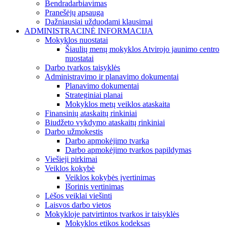
Bendradarbiavimas
Pranešėjų apsauga
Dažniausiai užduodami klausimai
ADMINISTRACINĖ INFORMACIJA
Mokyklos nuostatai
Šiaulių menų mokyklos Atvirojo jaunimo centro
nuostatai
Darbo tvarkos taisyklės
Administravimo ir planavimo dokumentai
Planavimo dokumentai
Strateginiai planai
Mokyklos metų veiklos ataskaita
Finansinių ataskaitų rinkiniai
Biudžeto vykdymo ataskaitų rinkiniai
Darbo užmokestis
Darbo apmokėjimo tvarka
Darbo apmokėjimo tvarkos papildymas
Viešieji pirkimai
Veiklos kokybė
Veiklos kokybės įvertinimas
Išorinis vertinimas
Lėšos veiklai viešinti
Laisvos darbo vietos
Mokykloje patvirtintos tvarkos ir taisyklės
Mokyklos etikos kodeksas