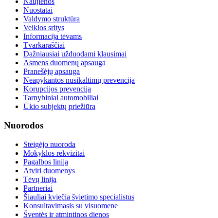
Naujienos
Nuostatai
Valdymo struktūra
Veiklos sritys
Informacija tėvams
Tvarkaraščiai
Dažniausiai užduodami klausimai
Asmens duomenų apsauga
Pranešėjų apsauga
Neapykantos nusikaltimų prevencija
Korupcijos prevencija
Tarnybiniai automobiliai
Ūkio subjektų priežiūra
Nuorodos
Steigėjo nuoroda
Mokyklos rekvizitai
Pagalbos linija
Atviri duomenys
Tėvų linija
Partneriai
Šiauliai kviečia švietimo specialistus
Konsultavimasis su visuomene
Šventės ir atmintinos dienos