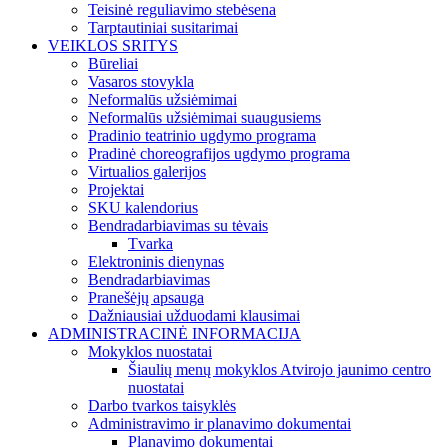
Teisinė reguliavimo stebėsena
Tarptautiniai susitarimai
VEIKLOS SRITYS
Būreliai
Vasaros stovykla
Neformalūs užsiėmimai
Neformalūs užsiėmimai suaugusiems
Pradinio teatrinio ugdymo programa
Pradinė choreografijos ugdymo programa
Virtualios galerijos
Projektai
SKU kalendorius
Bendradarbiavimas su tėvais
Tvarka
Elektroninis dienynas
Bendradarbiavimas
Pranešėjų apsauga
Dažniausiai užduodami klausimai
ADMINISTRACINĖ INFORMACIJA
Mokyklos nuostatai
Šiaulių menų mokyklos Atvirojo jaunimo centro
nuostatai
Darbo tvarkos taisyklės
Administravimo ir planavimo dokumentai
Planavimo dokumentai