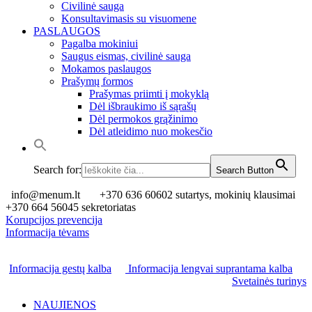
Civilinė sauga
Konsultavimasis su visuomene
PASLAUGOS
Pagalba mokiniui
Saugus eismas, civilinė sauga
Mokamos paslaugos
Prašymų formos
Prašymas priimti į mokyklą
Dėl išbraukimo iš sąrašų
Dėl permokos grąžinimo
Dėl atleidimo nuo mokesčio
Search for:
Search Button
info@menum.lt
+370 636 60602 sutartys, mokinių klausimai
+370 664 56045 sekretoriatas
Korupcijos prevencija
Informacija tėvams
Informacija gestų kalba
Informacija lengvai suprantama kalba
Svetainės turinys
NAUJIENOS