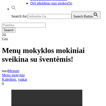
Dėl atleidimo nuo mokesčio
Search for:
Search Button
24
Gru
Menų mokyklos mokiniai
sveikina su šventėmis!
nuo
Menum
Menu mokykla
Kalėdinis
,
vaikai
0