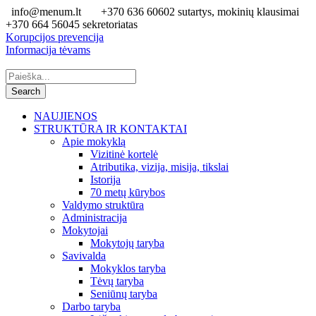
info@menum.lt
+370 636 60602 sutartys, mokinių klausimai
+370 664 56045 sekretoriatas
Korupcijos prevencija
Informacija tėvams
NAUJIENOS
STRUKTŪRA IR KONTAKTAI
Apie mokyklą
Vizitinė kortelė
Atributika, vizija, misija, tikslai
Istorija
70 metų kūrybos
Valdymo struktūra
Administracija
Mokytojai
Mokytojų taryba
Savivalda
Mokyklos taryba
Tėvų taryba
Seniūnų taryba
Darbo taryba