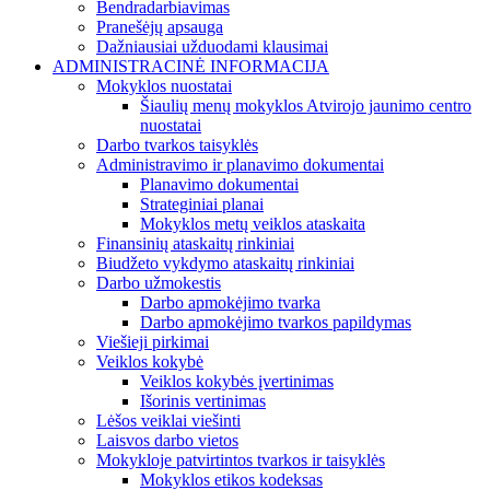
Bendradarbiavimas
Pranešėjų apsauga
Dažniausiai užduodami klausimai
ADMINISTRACINĖ INFORMACIJA
Mokyklos nuostatai
Šiaulių menų mokyklos Atvirojo jaunimo centro
nuostatai
Darbo tvarkos taisyklės
Administravimo ir planavimo dokumentai
Planavimo dokumentai
Strateginiai planai
Mokyklos metų veiklos ataskaita
Finansinių ataskaitų rinkiniai
Biudžeto vykdymo ataskaitų rinkiniai
Darbo užmokestis
Darbo apmokėjimo tvarka
Darbo apmokėjimo tvarkos papildymas
Viešieji pirkimai
Veiklos kokybė
Veiklos kokybės įvertinimas
Išorinis vertinimas
Lėšos veiklai viešinti
Laisvos darbo vietos
Mokykloje patvirtintos tvarkos ir taisyklės
Mokyklos etikos kodeksas