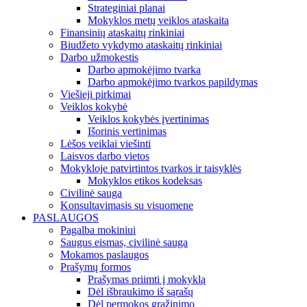
Strateginiai planai
Mokyklos metų veiklos ataskaita
Finansinių ataskaitų rinkiniai
Biudžeto vykdymo ataskaitų rinkiniai
Darbo užmokestis
Darbo apmokėjimo tvarka
Darbo apmokėjimo tvarkos papildymas
Viešieji pirkimai
Veiklos kokybė
Veiklos kokybės įvertinimas
Išorinis vertinimas
Lėšos veiklai viešinti
Laisvos darbo vietos
Mokykloje patvirtintos tvarkos ir taisyklės
Mokyklos etikos kodeksas
Civilinė sauga
Konsultavimasis su visuomene
PASLAUGOS
Pagalba mokiniui
Saugus eismas, civilinė sauga
Mokamos paslaugos
Prašymų formos
Prašymas priimti į mokyklą
Dėl išbraukimo iš sąrašų
Dėl permokos grąžinimo