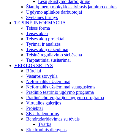
Lėšų skirstymo darbo grupė
Šiaulių menų mokyklos atvirasis jaunimo centras
Ugdymo aplinkos darbuotojai
Svetainės turinys
TEISINĖ INFORMACIJA
Teisės forma
Teisės aktai
Teisės aktų projektai
Tyrimai ir analizės
Teisės aktų pažeidimai
Teisinė reguliavimo stebėsena
Tarptautiniai susitarimai
VEIKLOS SRITYS
Būreliai
Vasaros stovykla
Neformalūs užsiėmimai
Neformalūs užsiėmimai suaugusiems
Pradinio teatrinio ugdymo programa
Pradinė choreografijos ugdymo programa
Virtualios galerijos
Projektai
SKU kalendorius
Bendradarbiavimas su tėvais
Tvarka
Elektroninis dienynas