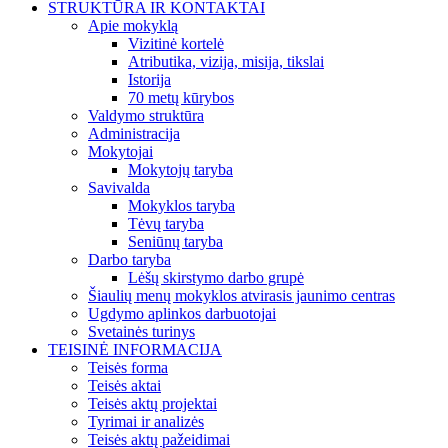
STRUKTŪRA IR KONTAKTAI
Apie mokyklą
Vizitinė kortelė
Atributika, vizija, misija, tikslai
Istorija
70 metų kūrybos
Valdymo struktūra
Administracija
Mokytojai
Mokytojų taryba
Savivalda
Mokyklos taryba
Tėvų taryba
Seniūnų taryba
Darbo taryba
Lėšų skirstymo darbo grupė
Šiaulių menų mokyklos atvirasis jaunimo centras
Ugdymo aplinkos darbuotojai
Svetainės turinys
TEISINĖ INFORMACIJA
Teisės forma
Teisės aktai
Teisės aktų projektai
Tyrimai ir analizės
Teisės aktų pažeidimai