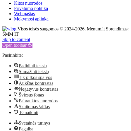
Kitos nuorodos
Privatumo politika
Web paštas
Mokymosi aplinka
Visos teisės saugomos © 2024-2026, Menum.lt Sprendimas:
ŠMM IT
Skip to content
Open toolbar
Pasirinkite:
Padidinti tekstą
Sumažinti tekstą
Tik pilkos spalvos
Aukštas kontrastas
Negatyvus kontrastas
Šviesus fonas
Pabrauktos nuorodos
Skaitomas šriftas
Panaikinti
Svetainės turinys
Pagalba