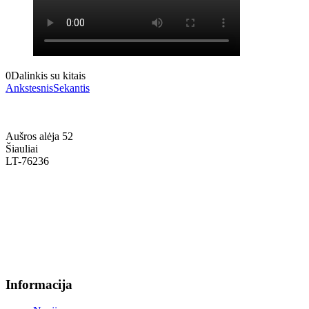
0
Dalinkis su kitais
Ankstesnis
Sekantis
Aušros alėja 52
Šiauliai
LT-76236
+370 636 60602 sutartys, mokinių klausimai
sutartys@menum.lt
+370 664 56045 sekretoriatas
info@menum.lt
Informacija