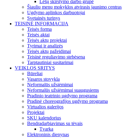
Lėšų skirstymo darbo grupė
Šiaulių menų mokyklos atvirasis jaunimo centras
Ugdymo aplinkos darbuotojai
Svetainės turinys
TEISINĖ INFORMACIJA
Teisės forma
Teisės aktai
Teisės aktų projektai
Tyrimai ir analizės
Teisės aktų pažeidimai
Teisinė reguliavimo stebėsena
Tarptautiniai susitarimai
VEIKLOS SRITYS
Būreliai
Vasaros stovykla
Neformalūs užsiėmimai
Neformalūs užsiėmimai suaugusiems
Pradinio teatrinio ugdymo programa
Pradinė choreografijos ugdymo programa
Virtualios galerijos
Projektai
SKU kalendorius
Bendradarbiavimas su tėvais
Tvarka
Elektroninis dienynas