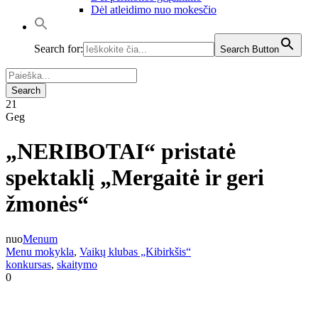
Dėl atleidimo nuo mokesčio
Search for:
Search Button
21
Geg
„NERIBOTAI“ pristatė
spektaklį „Mergaitė ir geri
žmonės“
nuo
Menum
Menu mokykla
,
Vaikų klubas „Kibirkšis“
konkursas
,
skaitymo
0