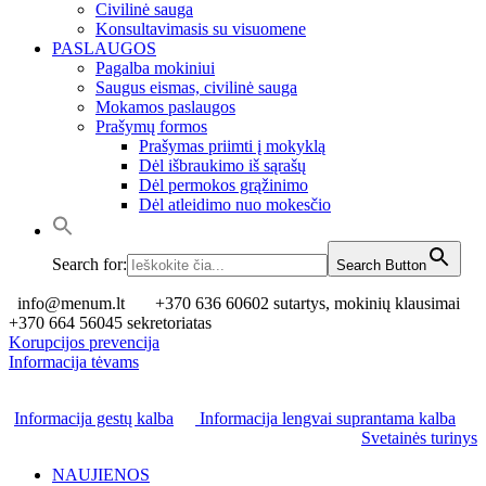
Civilinė sauga
Konsultavimasis su visuomene
PASLAUGOS
Pagalba mokiniui
Saugus eismas, civilinė sauga
Mokamos paslaugos
Prašymų formos
Prašymas priimti į mokyklą
Dėl išbraukimo iš sąrašų
Dėl permokos grąžinimo
Dėl atleidimo nuo mokesčio
Search for:
Search Button
info@menum.lt
+370 636 60602 sutartys, mokinių klausimai
+370 664 56045 sekretoriatas
Korupcijos prevencija
Informacija tėvams
Informacija gestų kalba
Informacija lengvai suprantama kalba
Svetainės turinys
NAUJIENOS