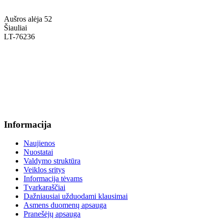
Aušros alėja 52
Šiauliai
LT-76236
+370 636 60602 sutartys, mokinių klausimai
sutartys@menum.lt
+370 664 56045 sekretoriatas
info@menum.lt
Informacija
Naujienos
Nuostatai
Valdymo struktūra
Veiklos sritys
Informacija tėvams
Tvarkaraščiai
Dažniausiai užduodami klausimai
Asmens duomenų apsauga
Pranešėjų apsauga