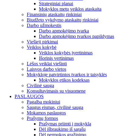
Strateginiai planai
Mokyklos metų veiklos ataskaita
Finansinių ataskaitų rinkiniai
Biudžeto vykdymo ataskaitų rinkiniai
Darbo užmokestis
Darbo apmokėjimo tvarka
Darbo apmokėjimo tvarkos papildymas
Viešieji pirkimai
Veiklos kokybė
Veiklos kokybės įvertinimas
Išorinis vertinimas
Lėšos veiklai viešinti
Laisvos darbo vietos
Mokykloje patvirtintos tvarkos ir taisyklės
Mokyklos etikos kodeksas
Civilinė sauga
Konsultavimasis su visuomene
PASLAUGOS
Pagalba mokiniui
Saugus eismas, civilinė sauga
Mokamos paslaugos
Prašymų formos
Prašymas priimti į mokyklą
Dėl išbraukimo iš sąrašų
Dėl permokos grąžinimo