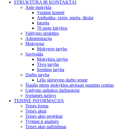
STRUKTŪRA IR KONTAKTAI
Apie mokyklą
Vizitinė kortelė
Atributika, vizija, misija, tikslai
Istorija
70 metų kūrybos
Valdymo struktūra
Administracija
Mokytojai
Mokytojų taryba
Savivalda
Mokyklos taryba
Tėvų taryba
Seniūnų taryba
Darbo taryba
Lėšų skirstymo darbo grupė
Šiaulių menų mokyklos atvirasis jaunimo centras
Ugdymo aplinkos darbuotojai
Svetainės turinys
TEISINĖ INFORMACIJA
Teisės forma
Teisės aktai
Teisės aktų projektai
Tyrimai ir analizės
Teisės aktų pažeidimai