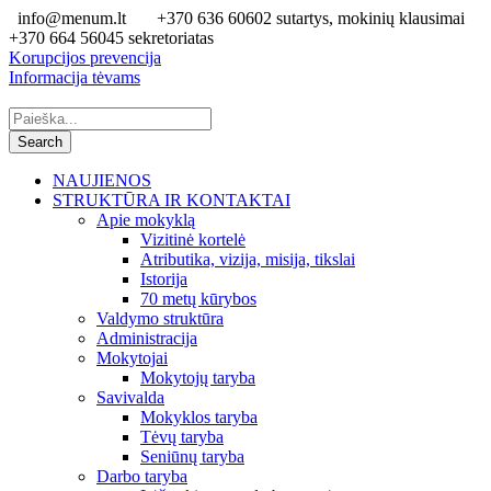
info@menum.lt
+370 636 60602 sutartys, mokinių klausimai
+370 664 56045 sekretoriatas
Korupcijos prevencija
Informacija tėvams
NAUJIENOS
STRUKTŪRA IR KONTAKTAI
Apie mokyklą
Vizitinė kortelė
Atributika, vizija, misija, tikslai
Istorija
70 metų kūrybos
Valdymo struktūra
Administracija
Mokytojai
Mokytojų taryba
Savivalda
Mokyklos taryba
Tėvų taryba
Seniūnų taryba
Darbo taryba