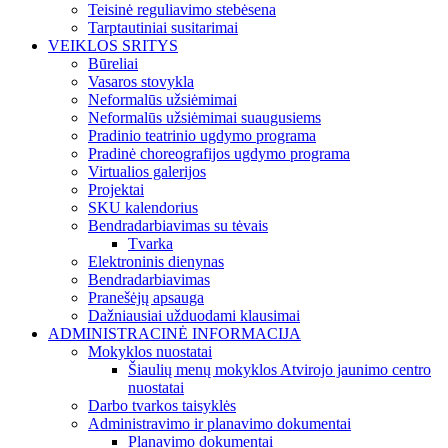
Teisinė reguliavimo stebėsena
Tarptautiniai susitarimai
VEIKLOS SRITYS
Būreliai
Vasaros stovykla
Neformalūs užsiėmimai
Neformalūs užsiėmimai suaugusiems
Pradinio teatrinio ugdymo programa
Pradinė choreografijos ugdymo programa
Virtualios galerijos
Projektai
SKU kalendorius
Bendradarbiavimas su tėvais
Tvarka
Elektroninis dienynas
Bendradarbiavimas
Pranešėjų apsauga
Dažniausiai užduodami klausimai
ADMINISTRACINĖ INFORMACIJA
Mokyklos nuostatai
Šiaulių menų mokyklos Atvirojo jaunimo centro
nuostatai
Darbo tvarkos taisyklės
Administravimo ir planavimo dokumentai
Planavimo dokumentai