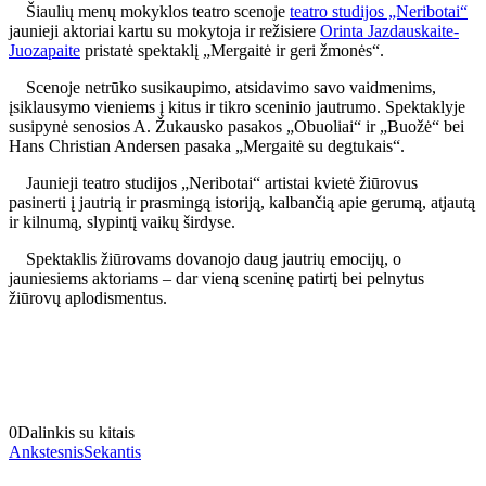
Šiaulių menų mokyklos teatro scenoje
teatro studijos „Neribotai“
jaunieji aktoriai kartu su mokytoja ir režisiere
Orinta Jazdauskaite-
Juozapaite
pristatė spektaklį „Mergaitė ir geri žmonės“.
Scenoje netrūko susikaupimo, atsidavimo savo vaidmenims,
įsiklausymo vieniems į kitus ir tikro sceninio jautrumo. Spektaklyje
susipynė senosios A. Žukausko pasakos „Obuoliai“ ir „Buožė“ bei
Hans Christian Andersen pasaka „Mergaitė su degtukais“.
Jaunieji teatro studijos „Neribotai“ artistai kvietė žiūrovus
pasinerti į jautrią ir prasmingą istoriją, kalbančią apie gerumą, atjautą
ir kilnumą, slypintį vaikų širdyse.
Spektaklis žiūrovams dovanojo daug jautrių emocijų, o
jauniesiems aktoriams – dar vieną sceninę patirtį bei pelnytus
žiūrovų aplodismentus.
0
Dalinkis su kitais
Ankstesnis
Sekantis