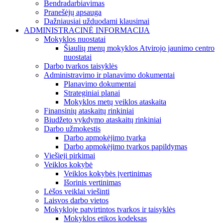
Bendradarbiavimas
Pranešėjų apsauga
Dažniausiai užduodami klausimai
ADMINISTRACINĖ INFORMACIJA
Mokyklos nuostatai
Šiaulių menų mokyklos Atvirojo jaunimo centro
nuostatai
Darbo tvarkos taisyklės
Administravimo ir planavimo dokumentai
Planavimo dokumentai
Strateginiai planai
Mokyklos metų veiklos ataskaita
Finansinių ataskaitų rinkiniai
Biudžeto vykdymo ataskaitų rinkiniai
Darbo užmokestis
Darbo apmokėjimo tvarka
Darbo apmokėjimo tvarkos papildymas
Viešieji pirkimai
Veiklos kokybė
Veiklos kokybės įvertinimas
Išorinis vertinimas
Lėšos veiklai viešinti
Laisvos darbo vietos
Mokykloje patvirtintos tvarkos ir taisyklės
Mokyklos etikos kodeksas