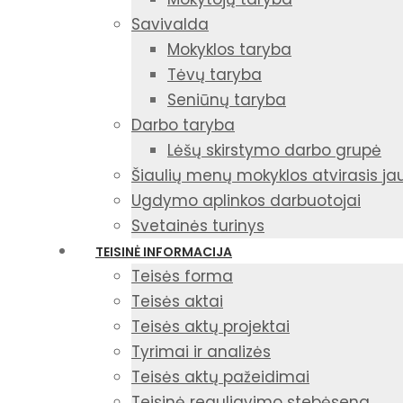
Savivalda
Mokyklos taryba
Tėvų taryba
Seniūnų taryba
Darbo taryba
Lėšų skirstymo darbo grupė
Šiaulių menų mokyklos atvirasis j
Ugdymo aplinkos darbuotojai
Svetainės turinys
TEISINĖ INFORMACIJA
Teisės forma
Teisės aktai
Teisės aktų projektai
Tyrimai ir analizės
Teisės aktų pažeidimai
Teisinė reguliavimo stebėsena