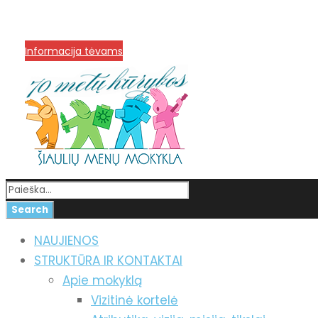
info@menum.lt
+370 636 60602 sutartys, mokinių kla
Korupcijos prevencija
Informacija tėvams
NAUJIENOS
STRUKTŪRA IR KONTAKTAI
Apie mokyklą
Vizitinė kortelė