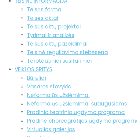
TEISINĖ INFORMACIJA
Teisės forma
Teisės aktai
Teisės aktų projektai
Tyrimai ir analizės
Teisės aktų pažeidimai
Teisinė reguliavimo stebėsena
Tarptautiniai susitarimai
VEIKLOS SRITYS
Būreliai
Vasaros stovykla
Neformalūs užsiėmimai
Neformalūs užsiėmimai suaugusiems
Pradinio teatrinio ugdymo programa
Pradinė choreografijos ugdymo program
Virtualios galerijos