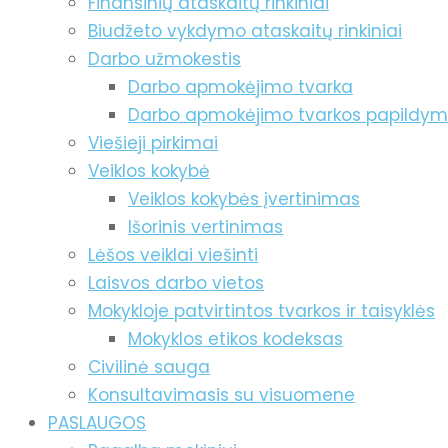
Finansinių ataskaitų rinkiniai
Biudžeto vykdymo ataskaitų rinkiniai
Darbo užmokestis
Darbo apmokėjimo tvarka
Darbo apmokėjimo tvarkos papildy
Viešieji pirkimai
Veiklos kokybė
Veiklos kokybės įvertinimas
Išorinis vertinimas
Lėšos veiklai viešinti
Laisvos darbo vietos
Mokykloje patvirtintos tvarkos ir taisyklės
Mokyklos etikos kodeksas
Civilinė sauga
Konsultavimasis su visuomene
PASLAUGOS