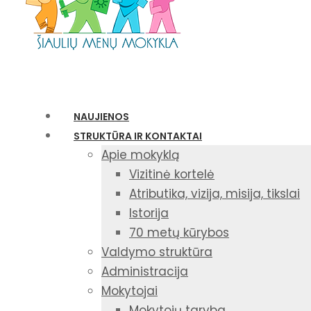
NAUJIENOS
STRUKTŪRA IR KONTAKTAI
Apie mokyklą
Vizitinė kortelė
Atributika, vizija, misija, tikslai
Istorija
70 metų kūrybos
Valdymo struktūra
Administracija
Mokytojai
Mokytojų taryba