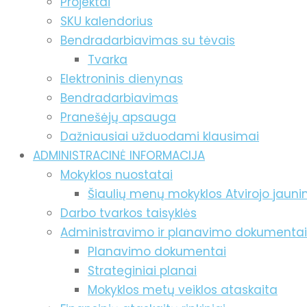
Projektai
SKU kalendorius
Bendradarbiavimas su tėvais
Tvarka
Elektroninis dienynas
Bendradarbiavimas
Pranešėjų apsauga
Dažniausiai užduodami klausimai
ADMINISTRACINĖ INFORMACIJA
Mokyklos nuostatai
Šiaulių menų mokyklos Atvirojo jaun
Darbo tvarkos taisyklės
Administravimo ir planavimo dokumentai
Planavimo dokumentai
Strateginiai planai
Mokyklos metų veiklos ataskaita