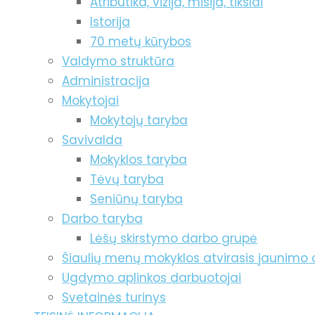
Atributika, vizija, misija, tikslai
Istorija
70 metų kūrybos
Valdymo struktūra
Administracija
Mokytojai
Mokytojų taryba
Savivalda
Mokyklos taryba
Tėvų taryba
Seniūnų taryba
Darbo taryba
Lėšų skirstymo darbo grupė
Šiaulių menų mokyklos atvirasis jaunimo 
Ugdymo aplinkos darbuotojai
Svetainės turinys