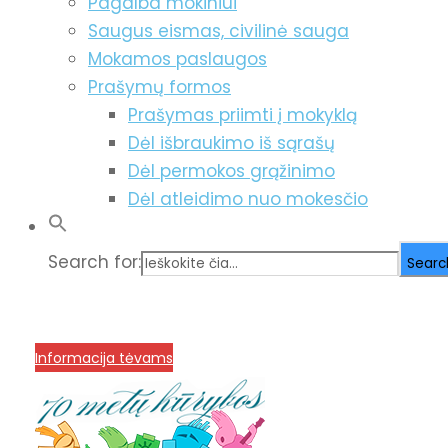
Pagalba mokiniui
Saugus eismas, civilinė sauga
Mokamos paslaugos
Prašymų formos
Prašymas priimti į mokyklą
Dėl išbraukimo iš sąrašų
Dėl permokos grąžinimo
Dėl atleidimo nuo mokesčio
Search for:
Searc
info@menum.lt
+370 636 60602 sutartys, mokinių kla
Korupcijos prevencija
Informacija tėvams