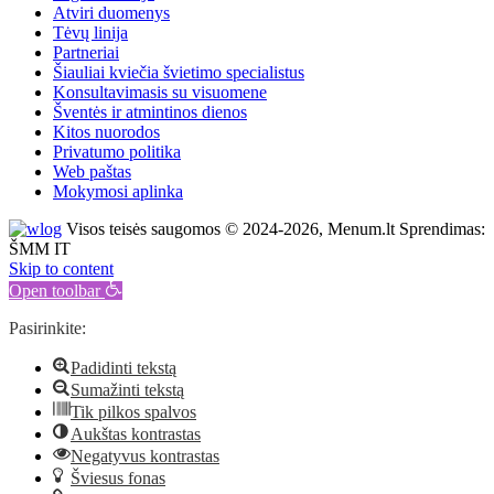
Atviri duomenys
Tėvų linija
Partneriai
Šiauliai kviečia švietimo specialistus
Konsultavimasis su visuomene
Šventės ir atmintinos dienos
Kitos nuorodos
Privatumo politika
Web paštas
Mokymosi aplinka
Visos teisės saugomos © 2024-2026, Menum.lt Sprendimas:
ŠMM IT
Skip to content
Open toolbar
Pasirinkite:
Padidinti tekstą
Sumažinti tekstą
Tik pilkos spalvos
Aukštas kontrastas
Negatyvus kontrastas
Šviesus fonas