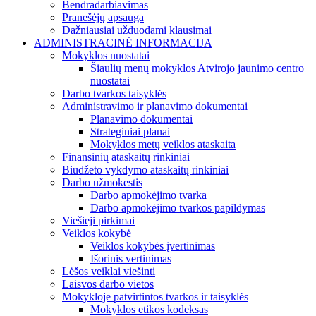
Bendradarbiavimas
Pranešėjų apsauga
Dažniausiai užduodami klausimai
ADMINISTRACINĖ INFORMACIJA
Mokyklos nuostatai
Šiaulių menų mokyklos Atvirojo jaunimo centro
nuostatai
Darbo tvarkos taisyklės
Administravimo ir planavimo dokumentai
Planavimo dokumentai
Strateginiai planai
Mokyklos metų veiklos ataskaita
Finansinių ataskaitų rinkiniai
Biudžeto vykdymo ataskaitų rinkiniai
Darbo užmokestis
Darbo apmokėjimo tvarka
Darbo apmokėjimo tvarkos papildymas
Viešieji pirkimai
Veiklos kokybė
Veiklos kokybės įvertinimas
Išorinis vertinimas
Lėšos veiklai viešinti
Laisvos darbo vietos
Mokykloje patvirtintos tvarkos ir taisyklės
Mokyklos etikos kodeksas