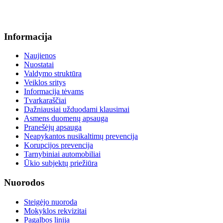
info@menum.lt
Informacija
Naujienos
Nuostatai
Valdymo struktūra
Veiklos sritys
Informacija tėvams
Tvarkaraščiai
Dažniausiai užduodami klausimai
Asmens duomenų apsauga
Pranešėjų apsauga
Neapykantos nusikaltimų prevencija
Korupcijos prevencija
Tarnybiniai automobiliai
Ūkio subjektų priežiūra
Nuorodos
Steigėjo nuoroda
Mokyklos rekvizitai
Pagalbos linija