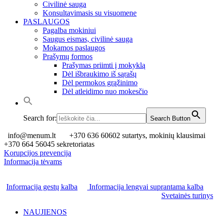
Civilinė sauga
Konsultavimasis su visuomene
PASLAUGOS
Pagalba mokiniui
Saugus eismas, civilinė sauga
Mokamos paslaugos
Prašymų formos
Prašymas priimti į mokyklą
Dėl išbraukimo iš sąrašų
Dėl permokos grąžinimo
Dėl atleidimo nuo mokesčio
Search for:
Search Button
info@menum.lt
+370 636 60602 sutartys, mokinių klausimai
+370 664 56045 sekretoriatas
Korupcijos prevencija
Informacija tėvams
Informacija gestų kalba
Informacija lengvai suprantama kalba
Svetainės turinys
NAUJIENOS