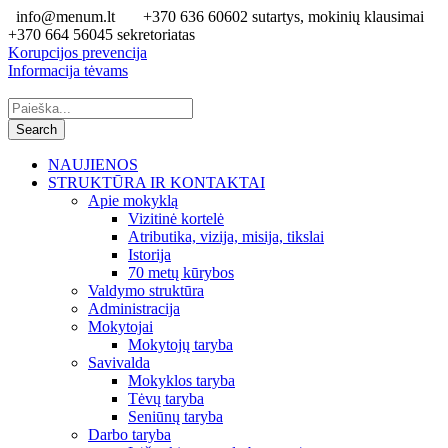
info@menum.lt
+370 636 60602 sutartys, mokinių klausimai
+370 664 56045 sekretoriatas
Korupcijos prevencija
Informacija tėvams
NAUJIENOS
STRUKTŪRA IR KONTAKTAI
Apie mokyklą
Vizitinė kortelė
Atributika, vizija, misija, tikslai
Istorija
70 metų kūrybos
Valdymo struktūra
Administracija
Mokytojai
Mokytojų taryba
Savivalda
Mokyklos taryba
Tėvų taryba
Seniūnų taryba
Darbo taryba