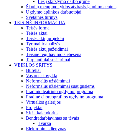
Lėšų skirstymo darbo grupė
Šiaulių menų mokyklos atvirasis jaunimo centras
Ugdymo aplinkos darbuotojai
Svetainės turinys
TEISINĖ INFORMACIJA
Teisės forma
Teisės aktai
Teisės aktų projektai
Tyrimai ir analizės
Teisės aktų pažeidimai
Teisinė reguliavimo stebėsena
Tarptautiniai susitarimai
VEIKLOS SRITYS
Būreliai
Vasaros stovykla
Neformalūs užsiėmimai
Neformalūs užsiėmimai suaugusiems
Pradinio teatrinio ugdymo programa
Pradinė choreografijos ugdymo programa
Virtualios galerijos
Projektai
SKU kalendorius
Bendradarbiavimas su tėvais
Tvarka
Elektroninis dienynas