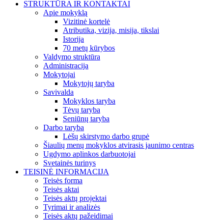
STRUKTŪRA IR KONTAKTAI
Apie mokyklą
Vizitinė kortelė
Atributika, vizija, misija, tikslai
Istorija
70 metų kūrybos
Valdymo struktūra
Administracija
Mokytojai
Mokytojų taryba
Savivalda
Mokyklos taryba
Tėvų taryba
Seniūnų taryba
Darbo taryba
Lėšų skirstymo darbo grupė
Šiaulių menų mokyklos atvirasis jaunimo centras
Ugdymo aplinkos darbuotojai
Svetainės turinys
TEISINĖ INFORMACIJA
Teisės forma
Teisės aktai
Teisės aktų projektai
Tyrimai ir analizės
Teisės aktų pažeidimai