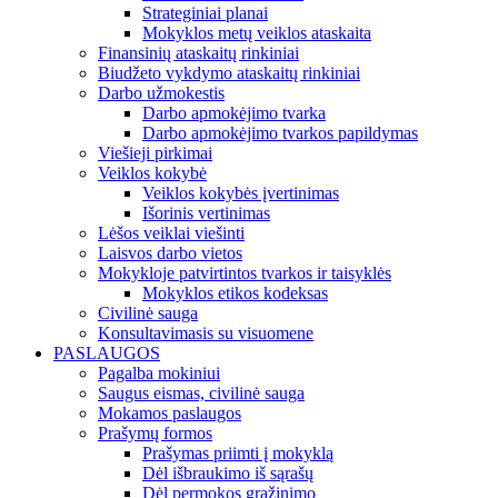
Strateginiai planai
Mokyklos metų veiklos ataskaita
Finansinių ataskaitų rinkiniai
Biudžeto vykdymo ataskaitų rinkiniai
Darbo užmokestis
Darbo apmokėjimo tvarka
Darbo apmokėjimo tvarkos papildymas
Viešieji pirkimai
Veiklos kokybė
Veiklos kokybės įvertinimas
Išorinis vertinimas
Lėšos veiklai viešinti
Laisvos darbo vietos
Mokykloje patvirtintos tvarkos ir taisyklės
Mokyklos etikos kodeksas
Civilinė sauga
Konsultavimasis su visuomene
PASLAUGOS
Pagalba mokiniui
Saugus eismas, civilinė sauga
Mokamos paslaugos
Prašymų formos
Prašymas priimti į mokyklą
Dėl išbraukimo iš sąrašų
Dėl permokos grąžinimo