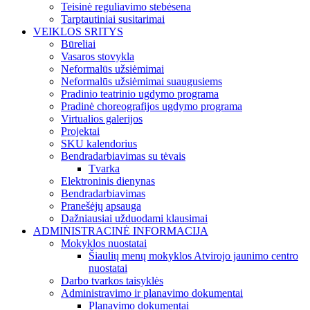
Teisinė reguliavimo stebėsena
Tarptautiniai susitarimai
VEIKLOS SRITYS
Būreliai
Vasaros stovykla
Neformalūs užsiėmimai
Neformalūs užsiėmimai suaugusiems
Pradinio teatrinio ugdymo programa
Pradinė choreografijos ugdymo programa
Virtualios galerijos
Projektai
SKU kalendorius
Bendradarbiavimas su tėvais
Tvarka
Elektroninis dienynas
Bendradarbiavimas
Pranešėjų apsauga
Dažniausiai užduodami klausimai
ADMINISTRACINĖ INFORMACIJA
Mokyklos nuostatai
Šiaulių menų mokyklos Atvirojo jaunimo centro
nuostatai
Darbo tvarkos taisyklės
Administravimo ir planavimo dokumentai
Planavimo dokumentai