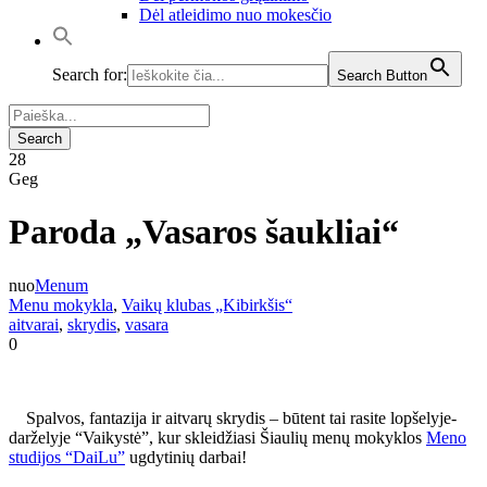
Dėl atleidimo nuo mokesčio
Search for:
Search Button
28
Geg
Paroda „Vasaros šaukliai“
nuo
Menum
Menu mokykla
,
Vaikų klubas „Kibirkšis“
aitvarai
,
skrydis
,
vasara
0
Spalvos, fantazija ir aitvarų skrydis – būtent tai rasite lopšelyje-
darželyje “Vaikystė”, kur skleidžiasi Šiaulių menų mokyklos
Meno
studijos “DaiLu”
ugdytinių darbai!