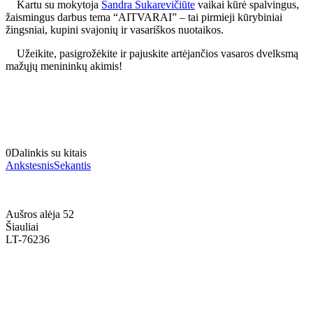
Kartu su mokytoja
Sandra Sukarevičiūte
vaikai kūrė spalvingus,
žaismingus darbus tema “AITVARAI” – tai pirmieji kūrybiniai
žingsniai, kupini svajonių ir vasariškos nuotaikos.
Užeikite, pasigrožėkite ir pajuskite artėjančios vasaros dvelksmą
mažųjų menininkų akimis!
0
Dalinkis su kitais
Ankstesnis
Sekantis
Aušros alėja 52
Šiauliai
LT-76236
+370 636 60602 sutartys, mokinių klausimai
sutartys@menum.lt
+370 664 56045 sekretoriatas