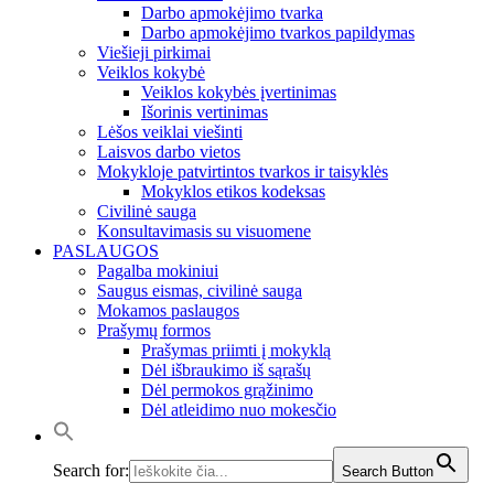
Darbo apmokėjimo tvarka
Darbo apmokėjimo tvarkos papildymas
Viešieji pirkimai
Veiklos kokybė
Veiklos kokybės įvertinimas
Išorinis vertinimas
Lėšos veiklai viešinti
Laisvos darbo vietos
Mokykloje patvirtintos tvarkos ir taisyklės
Mokyklos etikos kodeksas
Civilinė sauga
Konsultavimasis su visuomene
PASLAUGOS
Pagalba mokiniui
Saugus eismas, civilinė sauga
Mokamos paslaugos
Prašymų formos
Prašymas priimti į mokyklą
Dėl išbraukimo iš sąrašų
Dėl permokos grąžinimo
Dėl atleidimo nuo mokesčio
Search for:
Search Button