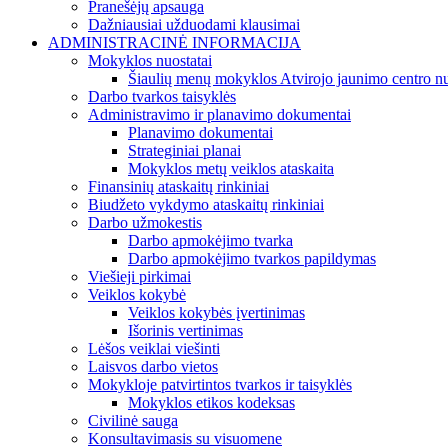
Pranešėjų apsauga
Dažniausiai užduodami klausimai
ADMINISTRACINĖ INFORMACIJA
Mokyklos nuostatai
Šiaulių menų mokyklos Atvirojo jaunimo centro nu
Darbo tvarkos taisyklės
Administravimo ir planavimo dokumentai
Planavimo dokumentai
Strateginiai planai
Mokyklos metų veiklos ataskaita
Finansinių ataskaitų rinkiniai
Biudžeto vykdymo ataskaitų rinkiniai
Darbo užmokestis
Darbo apmokėjimo tvarka
Darbo apmokėjimo tvarkos papildymas
Viešieji pirkimai
Veiklos kokybė
Veiklos kokybės įvertinimas
Išorinis vertinimas
Lėšos veiklai viešinti
Laisvos darbo vietos
Mokykloje patvirtintos tvarkos ir taisyklės
Mokyklos etikos kodeksas
Civilinė sauga
Konsultavimasis su visuomene