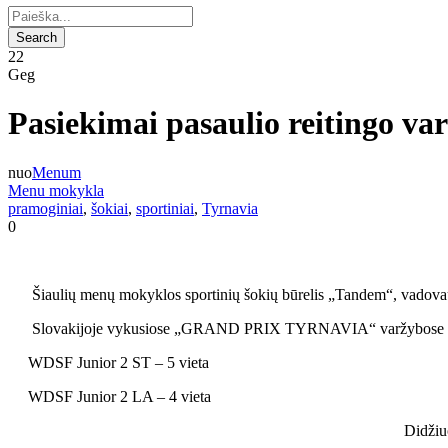
22
Geg
Pasiekimai pasaulio reitingo va
nuo
Menum
Menu mokykla
pramoginiai
,
šokiai
,
sportiniai
,
Tyrnavia
0
Šiaulių menų mokyklos sportinių šokių būrelis „Tandem“, vadovauja
Slovakijoje vykusiose „GRAND PRIX TYRNAVIA“ varžybose šokėjų po
WDSF Junior 2 ST – 5 vieta
WDSF Junior 2 LA – 4 vieta
Didžiu