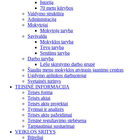
Istorija
70 metų kūrybos
Valdymo struktūra
Administracija
Mokytojai
Mokytojų taryba
Savivalda
Mokyklos taryba
Tėvų taryba
Seniūnų taryba
Darbo taryba
Lėšų skirstymo darbo grupė
Šiaulių menų mokyklos atvirasis jaunimo centras
Ugdymo aplinkos darbuotojai
Svetainės turinys
TEISINĖ INFORMACIJA
Teisės forma
Teisės aktai
Teisės aktų projektai
Tyrimai ir analizės
Teisės aktų pažeidimai
Teisinė reguliavimo stebėsena
Tarptautiniai susitarimai
VEIKLOS SRITYS
Būreliai