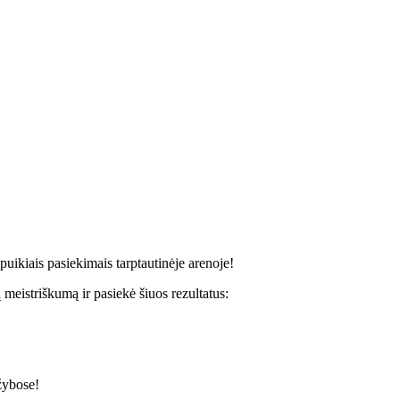
kiais pasiekimais tarptautinėje arenoje!
triškumą ir pasiekė šiuos rezultatus:
žybose!