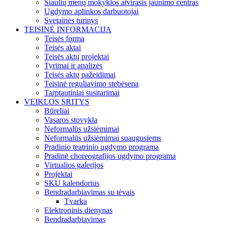
Šiaulių menų mokyklos atvirasis jaunimo centras
Ugdymo aplinkos darbuotojai
Svetainės turinys
TEISINĖ INFORMACIJA
Teisės forma
Teisės aktai
Teisės aktų projektai
Tyrimai ir analizės
Teisės aktų pažeidimai
Teisinė reguliavimo stebėsena
Tarptautiniai susitarimai
VEIKLOS SRITYS
Būreliai
Vasaros stovykla
Neformalūs užsiėmimai
Neformalūs užsiėmimai suaugusiems
Pradinio teatrinio ugdymo programa
Pradinė choreografijos ugdymo programa
Virtualios galerijos
Projektai
SKU kalendorius
Bendradarbiavimas su tėvais
Tvarka
Elektroninis dienynas
Bendradarbiavimas