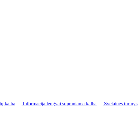
tų kalba
Informacija lengvai suprantama kalba
Svetainės turinys