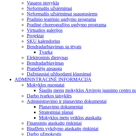
Vasaros stovykla
Neformalūs užsiėmimai
Neformalūs užsiėmimai suaugusiems
Pradinio teatrinio ugdymo programa
Pradinė choreografijos ugdymo programa
Virtualios galerijos
Projektai
SKU kalendorius
Bendradarbiavimas su tėvais
Tvarka
Elektroninis dienynas
Bendradarbiavimas
Pranešėjų apsauga
Dažniausiai užduodami klausimai
ADMINISTRACINĖ INFORMACIJA
Mokyklos nuostatai
Šiaulių menų mokyklos Atvirojo jaunimo centro nu
Darbo tvarkos taisyklės
Administravimo ir planavimo dokumentai
Planavimo dokumentai
Strateginiai planai
Mokyklos metų veiklos ataskaita
Finansinių ataskaitų rinkiniai
Biudžeto vykdymo ataskaitų rinkiniai
Darbo užmokestis