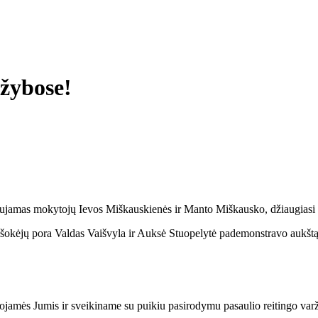
ržybose!
mas mokytojų Ievos Miškauskienės ir Manto Miškausko, džiaugiasi pui
ra Valdas Vaišvyla ir Auksė Stuopelytė pademonstravo aukštą meis
ojamės Jumis ir sveikiname su puikiu pasirodymu pasaulio reitingo var