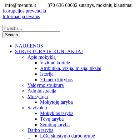
info@menum.lt
+370 636 60602 sutartys, mokinių klausimai
Korupcijos prevencija
Informacija tėvams
NAUJIENOS
STRUKTŪRA IR KONTAKTAI
Apie mokyklą
Vizitinė kortelė
Atributika, vizija, misija, tikslai
Istorija
70 metų kūrybos
Valdymo struktūra
Administracija
Mokytojai
Mokytojų taryba
Savivalda
Mokyklos taryba
Tėvų taryba
Seniūnų taryba
Darbo taryba
Lėšų skirstymo darbo grupė