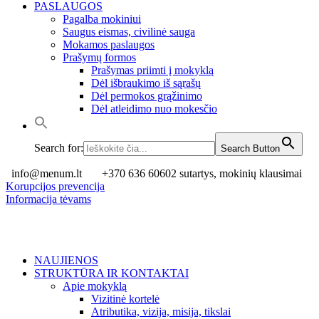
PASLAUGOS
Pagalba mokiniui
Saugus eismas, civilinė sauga
Mokamos paslaugos
Prašymų formos
Prašymas priimti į mokyklą
Dėl išbraukimo iš sąrašų
Dėl permokos grąžinimo
Dėl atleidimo nuo mokesčio
Search for:
Search Button
info@menum.lt
+370 636 60602 sutartys, mokinių klausimai
Korupcijos prevencija
Informacija tėvams
NAUJIENOS
STRUKTŪRA IR KONTAKTAI
Apie mokyklą
Vizitinė kortelė
Atributika, vizija, misija, tikslai