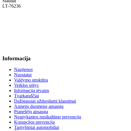
Šiauliai
LT-76236
+370 636 60602 sutartys, mokinių klausimai
sutartys@menum.lt
+370 664 56045 sekretoriatas
info@menum.lt
Informacija
Naujienos
Nuostatai
Valdymo struktūra
Veiklos sritys
Informacija tėvams
Tvarkaraščiai
Dažniausiai užduodami klausimai
Asmens duomenų apsauga
Pranešėjų apsauga
Neapykantos nusikaltimų prevencija
Korupcijos prevencija
Tarnybiniai automobiliai