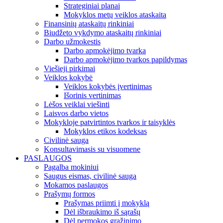
Strateginiai planai
Mokyklos metų veiklos ataskaita
Finansinių ataskaitų rinkiniai
Biudžeto vykdymo ataskaitų rinkiniai
Darbo užmokestis
Darbo apmokėjimo tvarka
Darbo apmokėjimo tvarkos papildymas
Viešieji pirkimai
Veiklos kokybė
Veiklos kokybės įvertinimas
Išorinis vertinimas
Lėšos veiklai viešinti
Laisvos darbo vietos
Mokykloje patvirtintos tvarkos ir taisyklės
Mokyklos etikos kodeksas
Civilinė sauga
Konsultavimasis su visuomene
PASLAUGOS
Pagalba mokiniui
Saugus eismas, civilinė sauga
Mokamos paslaugos
Prašymų formos
Prašymas priimti į mokyklą
Dėl išbraukimo iš sąrašų
Dėl permokos grąžinimo