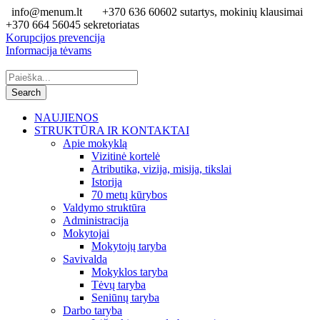
info@menum.lt
+370 636 60602 sutartys, mokinių klausimai
+370 664 56045 sekretoriatas
Korupcijos prevencija
Informacija tėvams
NAUJIENOS
STRUKTŪRA IR KONTAKTAI
Apie mokyklą
Vizitinė kortelė
Atributika, vizija, misija, tikslai
Istorija
70 metų kūrybos
Valdymo struktūra
Administracija
Mokytojai
Mokytojų taryba
Savivalda
Mokyklos taryba
Tėvų taryba
Seniūnų taryba
Darbo taryba