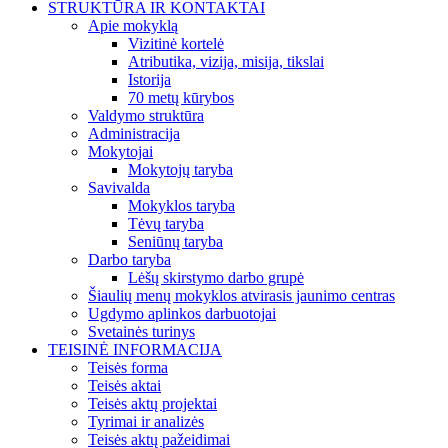
STRUKTŪRA IR KONTAKTAI
Apie mokyklą
Vizitinė kortelė
Atributika, vizija, misija, tikslai
Istorija
70 metų kūrybos
Valdymo struktūra
Administracija
Mokytojai
Mokytojų taryba
Savivalda
Mokyklos taryba
Tėvų taryba
Seniūnų taryba
Darbo taryba
Lėšų skirstymo darbo grupė
Šiaulių menų mokyklos atvirasis jaunimo centras
Ugdymo aplinkos darbuotojai
Svetainės turinys
TEISINĖ INFORMACIJA
Teisės forma
Teisės aktai
Teisės aktų projektai
Tyrimai ir analizės
Teisės aktų pažeidimai