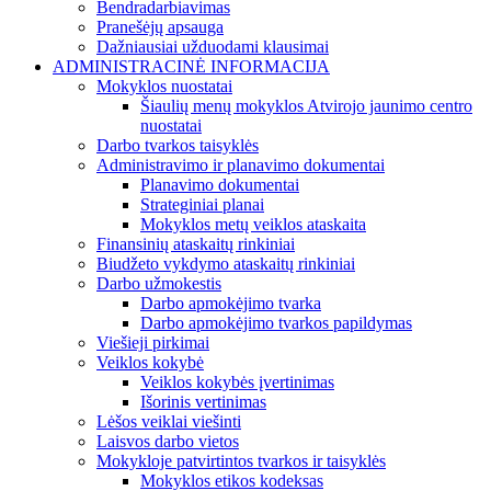
Bendradarbiavimas
Pranešėjų apsauga
Dažniausiai užduodami klausimai
ADMINISTRACINĖ INFORMACIJA
Mokyklos nuostatai
Šiaulių menų mokyklos Atvirojo jaunimo centro
nuostatai
Darbo tvarkos taisyklės
Administravimo ir planavimo dokumentai
Planavimo dokumentai
Strateginiai planai
Mokyklos metų veiklos ataskaita
Finansinių ataskaitų rinkiniai
Biudžeto vykdymo ataskaitų rinkiniai
Darbo užmokestis
Darbo apmokėjimo tvarka
Darbo apmokėjimo tvarkos papildymas
Viešieji pirkimai
Veiklos kokybė
Veiklos kokybės įvertinimas
Išorinis vertinimas
Lėšos veiklai viešinti
Laisvos darbo vietos
Mokykloje patvirtintos tvarkos ir taisyklės
Mokyklos etikos kodeksas