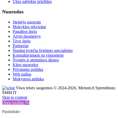
Ūkio subjektų priežiūra
Nuorodos
Steigėjo nuoroda
Mokyklos rekvizitai
Pagalbos linija
Atviri duomenys
Tėvų linija
Partneriai
Šiauliai kviečia švietimo specialistus
Konsultavimasis su visuomene
Šventės ir atmintinos dienos
Kitos nuorodos
Privatumo politika
Web paštas
Mokymosi aplinka
Visos teisės saugomos © 2024-2026, Menum.lt Sprendimas:
ŠMM IT
Skip to content
Open toolbar
Pasirinkite: