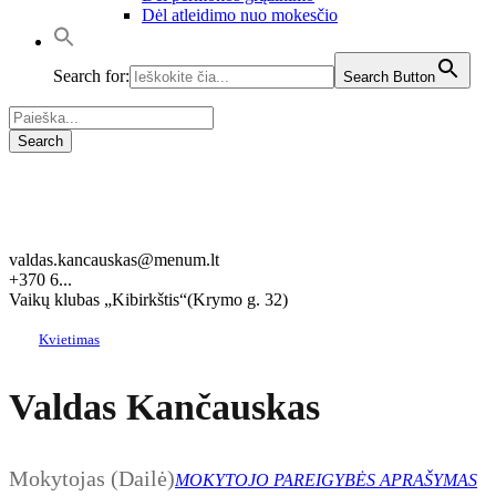
Dėl atleidimo nuo mokesčio
Search for:
Search Button
valdas.kancauskas@menum.lt
+370 6...
Vaikų klubas „Kibirkštis“(Krymo g. 32)
Kvietimas
Valdas Kančauskas
Mokytojas (Dailė)
MOKYTOJO PAREIGYBĖS APRAŠYMAS