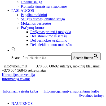
Civilinė sauga
Konsultavimasis su visuomene
PASLAUGOS
Pagalba mokiniui
Saugus eismas, civilinė sauga
Mokamos paslaugos
Prašymų formos
Prašymas priimti į mokyklą
Dėl išbraukimo iš sąrašų
Dėl permokos grąžinimo
Dėl atleidimo nuo mokesčio
Search for:
Search Button
info@menum.lt
+370 636 60602 sutartys, mokinių klausimai
+370 664 56045 sekretoriatas
Korupcijos prevencija
Informacija tėvams
Informacija gestų kalba
Informacija lengvai suprantama kalba
Svetainės turinys
NAUJIENOS