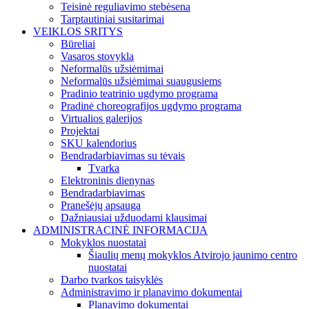
Teisinė reguliavimo stebėsena
Tarptautiniai susitarimai
VEIKLOS SRITYS
Būreliai
Vasaros stovykla
Neformalūs užsiėmimai
Neformalūs užsiėmimai suaugusiems
Pradinio teatrinio ugdymo programa
Pradinė choreografijos ugdymo programa
Virtualios galerijos
Projektai
SKU kalendorius
Bendradarbiavimas su tėvais
Tvarka
Elektroninis dienynas
Bendradarbiavimas
Pranešėjų apsauga
Dažniausiai užduodami klausimai
ADMINISTRACINĖ INFORMACIJA
Mokyklos nuostatai
Šiaulių menų mokyklos Atvirojo jaunimo centro
nuostatai
Darbo tvarkos taisyklės
Administravimo ir planavimo dokumentai
Planavimo dokumentai