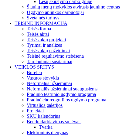
Lėšų skirstymo darbo grupė
Šiaulių menų mokyklos atvirasis jaunimo centras
Ugdymo aplinkos darbuotojai
Svetainės turinys
TEISINĖ INFORMACIJA
Teisės forma
Teisės aktai
Teisės aktų projektai
Tyrimai ir analizės
Teisės aktų pažeidimai
Teisinė reguliavimo stebėsena
Tarptautiniai susitarimai
VEIKLOS SRITYS
Būreliai
Vasaros stovykla
Neformalūs užsiėmimai
Neformalūs užsiėmimai suaugusiems
Pradinio teatrinio ugdymo programa
Pradinė choreografijos ugdymo programa
Virtualios galerijos
Projektai
SKU kalendorius
Bendradarbiavimas su tėvais
Tvarka
Elektroninis dienynas