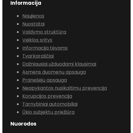
Informacija
Naujienos
Nuostatai
Valdymo struktūra
Veiklos sritys
Informacija tėvams
Tvarkaraščiai
Dažniausiai užduodami klausimai
Asmens duomenų apsauga
Pranešėjų apsauga
Neapykantos nusikaltimų prevencija
Korupcijos prevencija
Tarnybiniai automobiliai
Ūkio subjektų priežiūra
Nuorodos