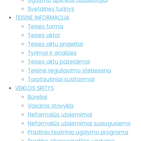
Ugdymo aplinkos darbuotojai
Svetainės turinys
TEISINĖ INFORMACIJA
Teisės forma
Teisės aktai
Teisės aktų projektai
Tyrimai ir analizės
Teisės aktų pažeidimai
Teisinė reguliavimo stebėsena
Tarptautiniai susitarimai
VEIKLOS SRITYS
Būreliai
Vasaros stovykla
Neformalūs užsiėmimai
Neformalūs užsiėmimai suaugusiems
Pradinio teatrinio ugdymo programa