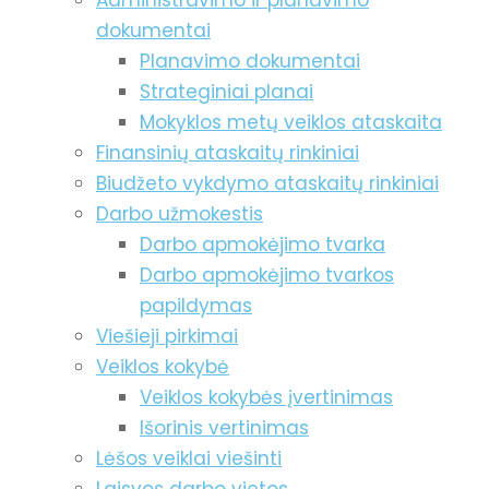
Administravimo ir planavimo
dokumentai
Planavimo dokumentai
Strateginiai planai
Mokyklos metų veiklos ataskaita
Finansinių ataskaitų rinkiniai
Biudžeto vykdymo ataskaitų rinkiniai
Darbo užmokestis
Darbo apmokėjimo tvarka
Darbo apmokėjimo tvarkos
papildymas
Viešieji pirkimai
Veiklos kokybė
Veiklos kokybės įvertinimas
Išorinis vertinimas
Lėšos veiklai viešinti