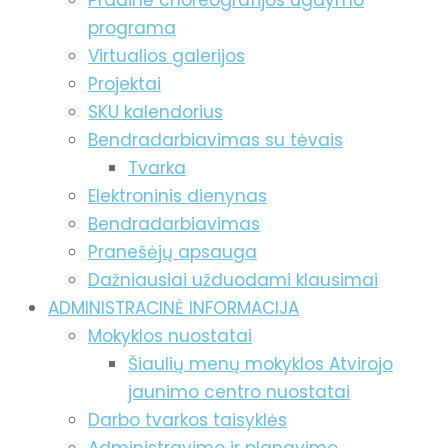
Pradinė choreografijos ugdymo
programa
Virtualios galerijos
Projektai
SKU kalendorius
Bendradarbiavimas su tėvais
Tvarka
Elektroninis dienynas
Bendradarbiavimas
Pranešėjų apsauga
Dažniausiai užduodami klausimai
ADMINISTRACINĖ INFORMACIJA
Mokyklos nuostatai
Šiaulių menų mokyklos Atvirojo
jaunimo centro nuostatai
Darbo tvarkos taisyklės