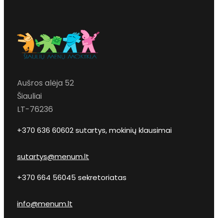
Aušros alėja 52
Šiauliai
LT-76236
+370 636 60602 sutartys, mokinių klausimai
sutartys@menum.lt
+370 664 56045 sekretoriatas
info@menum.lt