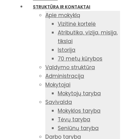
STRUKTŪRA IR KONTAKTAI
Apie mokyklą
Vizitinė kortelė
Atributika, vizija, misija,
tikslai
Istorija
70 metų kūrybos
Valdymo struktūra
Administracija
Mokytojai
Mokytojų taryba
Savivalda
Mokyklos taryba
Tėvų taryba
Seniūnų taryba
Darbo taryba