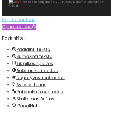
Visos teisės saugomos © 2024-2026, Menum.lt Sprendimas:
ŠMM IT
Skip to content
Open toolbar
Pasirinkite:
Padidinti tekstą
Sumažinti tekstą
Tik pilkos spalvos
Aukštas kontrastas
Negatyvus kontrastas
Šviesus fonas
Pabrauktos nuorodos
Skaitomas šriftas
Panaikinti