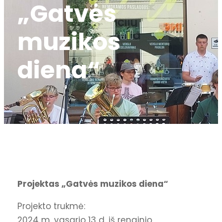
„Gatvės
muzikos
diena“
Projektas „Gatvės muzikos diena“
Projekto trukmė:
2024 m. vasario 13 d. iš renginio