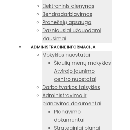
Elektroninis dienynas
Bendradarbiavimas
Pranešėjų apsauga
Dažniausiai užduodami
klausimai
ADMINISTRACINĖ INFORMACIJA
Mokyklos nuostatai
Šiaulių menų mokyklos
Atvirojo jaunimo
centro nuostatai
Darbo tvarkos taisyklės
Administravimo ir
planavimo dokumentai
Planavimo
dokumentai
Strateginiai planai