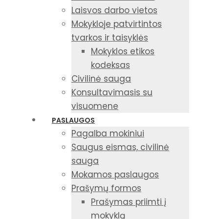
Laisvos darbo vietos
Mokykloje patvirtintos
tvarkos ir taisyklės
Mokyklos etikos
kodeksas
Civilinė sauga
Konsultavimasis su
visuomene
PASLAUGOS
Pagalba mokiniui
Saugus eismas, civilinė
sauga
Mokamos paslaugos
Prašymų formos
Prašymas priimti į
mokyklą