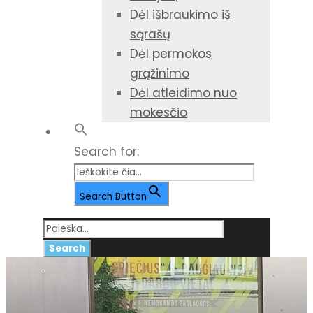
Dėl išbraukimo iš
sąrašų
Dėl permokos
grąžinimo
Dėl atleidimo nuo
mokesčio
Search for:
Search Button