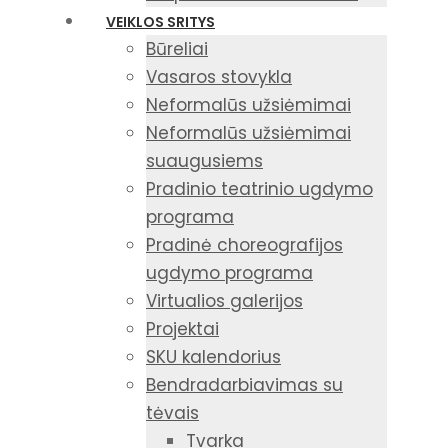
VEIKLOS SRITYS
Būreliai
Vasaros stovykla
Neformalūs užsiėmimai
Neformalūs užsiėmimai
suaugusiems
Pradinio teatrinio ugdymo
programa
Pradinė choreografijos
ugdymo programa
Virtualios galerijos
Projektai
SKU kalendorius
Bendradarbiavimas su
tėvais
Tvarka