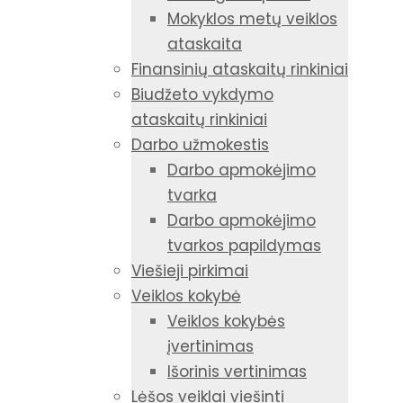
Mokyklos metų veiklos
ataskaita
Finansinių ataskaitų rinkiniai
Biudžeto vykdymo
ataskaitų rinkiniai
Darbo užmokestis
Darbo apmokėjimo
tvarka
Darbo apmokėjimo
tvarkos papildymas
Viešieji pirkimai
Veiklos kokybė
Veiklos kokybės
įvertinimas
Išorinis vertinimas
Lėšos veiklai viešinti