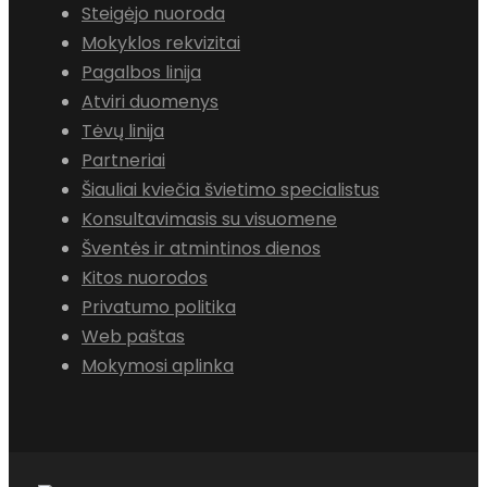
Steigėjo nuoroda
Mokyklos rekvizitai
Pagalbos linija
Atviri duomenys
Tėvų linija
Partneriai
Šiauliai kviečia švietimo specialistus
Konsultavimasis su visuomene
Šventės ir atmintinos dienos
Kitos nuorodos
Privatumo politika
Web paštas
Mokymosi aplinka