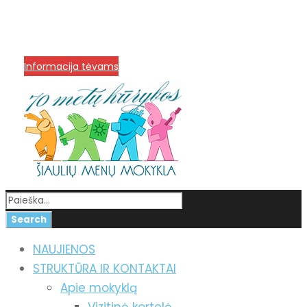
info@menum.lt
+370 636 60602 sutartys,
mokinių klausimai
+370 664 56045 sekretoriatas
Korupcijos prevencija
Informacija tėvams
NAUJIENOS
STRUKTŪRA IR KONTAKTAI
Apie mokyklą