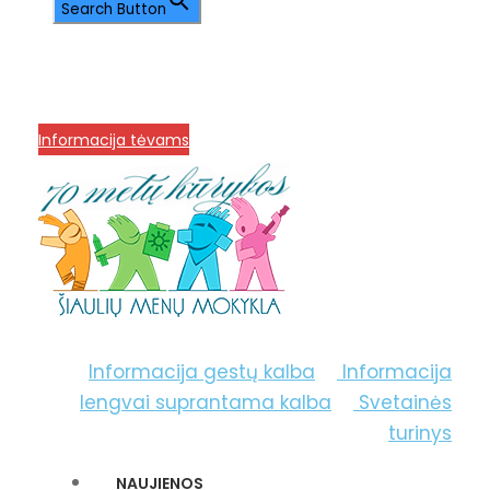
Search Button
info@menum.lt
+370 636 60602 sutartys,
mokinių klausimai
+370 664 56045 sekretoriatas
Korupcijos prevencija
Informacija tėvams
Informacija gestų kalba
Informacija
lengvai suprantama kalba
Svetainės
turinys
NAUJIENOS