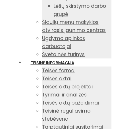
Lėšų skirstymo darbo
grupė
Šiaulių menų mokyklos
atvirasis jaunimo centras
Ugdymo aplinkos
darbuotojai
Svetainės turinys
TEISINĖ INFORMACIJA
Teisės forma
Teisės aktai
Teisės aktų projektai
Tyrimai ir analizės
Teisės aktų pažeidimai
Teisinė reguliavimo
stebėsena
Tarptautiniai susitarimai