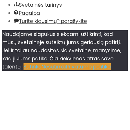
Svetainės turinys
Pagalba
Turite klausimų? parašykite
Naudojame slapukus siekdami užtikrinti, kad
mūsų svetainėje suteiktų jums geriausią patirtį.
Jei ir toliau naudositės šia svetaine, manysime,
kad ji Jums patiko. Čia kiekvienas atras savo
talentą !
Sutinku
Nesutinku
Privatumo politika