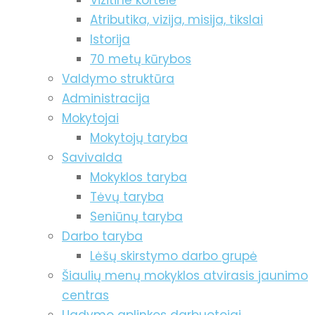
Vizitinė kortelė
Atributika, vizija, misija, tikslai
Istorija
70 metų kūrybos
Valdymo struktūra
Administracija
Mokytojai
Mokytojų taryba
Savivalda
Mokyklos taryba
Tėvų taryba
Seniūnų taryba
Darbo taryba
Lėšų skirstymo darbo grupė
Šiaulių menų mokyklos atvirasis jaunimo
centras