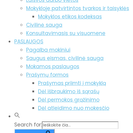
Laisvos darbo vietos
Mokykloje patvirtintos tvarkos ir taisyklės
Mokyklos etikos kodeksas
Civilinė sauga
Konsultavimasis su visuomene
PASLAUGOS
Pagalba mokiniui
Saugus eismas, civilinė sauga
Mokamos paslaugos
Prašymų formos
Prašymas priimti į mokyklą
Dėl išbraukimo iš sąrašų
Dėl permokos grąžinimo
Dėl atleidimo nuo mokesčio
Search for: