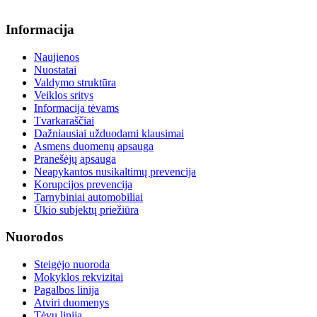
info@menum.lt
Informacija
Naujienos
Nuostatai
Valdymo struktūra
Veiklos sritys
Informacija tėvams
Tvarkaraščiai
Dažniausiai užduodami klausimai
Asmens duomenų apsauga
Pranešėjų apsauga
Neapykantos nusikaltimų prevencija
Korupcijos prevencija
Tarnybiniai automobiliai
Ūkio subjektų priežiūra
Nuorodos
Steigėjo nuoroda
Mokyklos rekvizitai
Pagalbos linija
Atviri duomenys
Tėvų linija