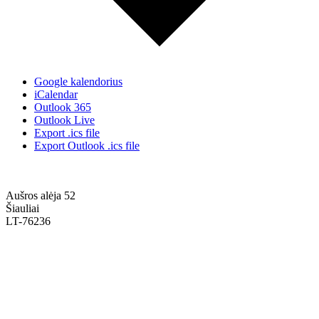
Google kalendorius
iCalendar
Outlook 365
Outlook Live
Export .ics file
Export Outlook .ics file
Aušros alėja 52
Šiauliai
LT-76236
+370 636 60602 sutartys, mokinių klausimai
sutartys@menum.lt
+370 664 56045 sekretoriatas