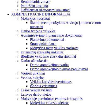
Bendradarbiavimas
Pranešėjų apsauga
Dažniausiai užduodami klausimai
ADMINISTRACINĖ INFORMACIJA
Mokyklos nuostatai
Šiaulių menų mokyklos Atvirojo jaunimo centro
nuostatai
Darbo tvarkos taisyklės
Administravimo ir planavimo dokumentai
Planavimo dokumentai
Strateginiai planai
Mokyklos metų veiklos ataskaita
Finansinių ataskaitų rinkiniai
Biudžeto vykdymo ataskaitų rinkiniai
Darbo užmokestis
Darbo apmokėjimo tvarka
Darbo apmokėjimo tvarkos papildymas
Viešieji pirkimai
Veiklos kokybė
Veiklos kokybės įvertinimas
Išorinis vertinimas
Lėšos veiklai viešinti
Laisvos darbo vietos
Mokykloje patvirtintos tvarkos ir taisyklės
Mokyklos etikos kodeksas