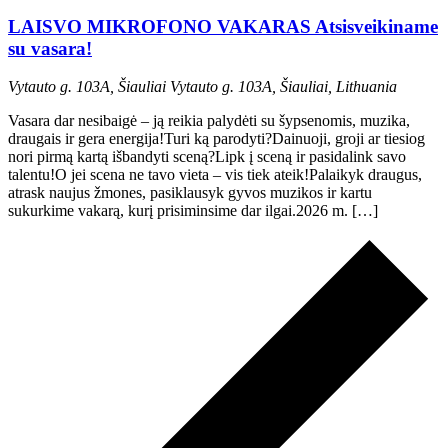
LAISVO MIKROFONO VAKARAS Atsisveikiname
su vasara!
Vytauto g. 103A, Šiauliai
Vytauto g. 103A, Šiauliai, Lithuania
Vasara dar nesibaigė – ją reikia palydėti su šypsenomis, muzika,
draugais ir gera energija!Turi ką parodyti?Dainuoji, groji ar tiesiog
nori pirmą kartą išbandyti sceną?Lipk į sceną ir pasidalink savo
talentu!O jei scena ne tavo vieta – vis tiek ateik!Palaikyk draugus,
atrask naujus žmones, pasiklausyk gyvos muzikos ir kartu
sukurkime vakarą, kurį prisiminsime dar ilgai.2026 m. […]