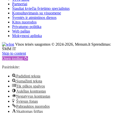
Partneriai
Šiauliai kviečia švietimo specialistus
Konsultavimasis su visuomene
Šventės ir atmintinos dienos
Kitos nuorodos
Privatumo politika
Web paštas
Mokymosi aplinka
Visos teisės saugomos © 2024-2026, Menum.lt Sprendimas:
ŠMM IT
Skip to content
Open toolbar
Pasirinkite:
Padidinti tekstą
Sumažinti tekstą
Tik pilkos spalvos
Aukštas kontrastas
Negatyvus kontrastas
Šviesus fonas
Pabrauktos nuorodos
Skaitomas šriftas