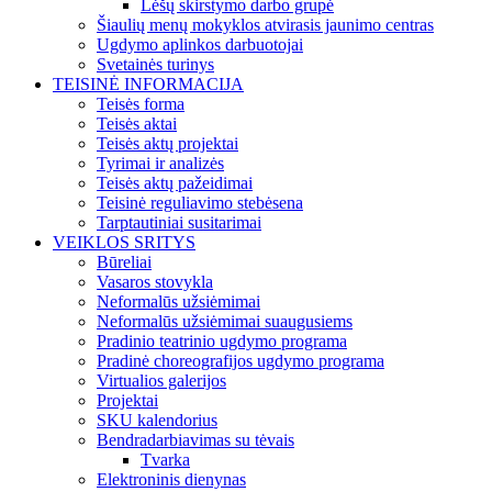
Lėšų skirstymo darbo grupė
Šiaulių menų mokyklos atvirasis jaunimo centras
Ugdymo aplinkos darbuotojai
Svetainės turinys
TEISINĖ INFORMACIJA
Teisės forma
Teisės aktai
Teisės aktų projektai
Tyrimai ir analizės
Teisės aktų pažeidimai
Teisinė reguliavimo stebėsena
Tarptautiniai susitarimai
VEIKLOS SRITYS
Būreliai
Vasaros stovykla
Neformalūs užsiėmimai
Neformalūs užsiėmimai suaugusiems
Pradinio teatrinio ugdymo programa
Pradinė choreografijos ugdymo programa
Virtualios galerijos
Projektai
SKU kalendorius
Bendradarbiavimas su tėvais
Tvarka
Elektroninis dienynas