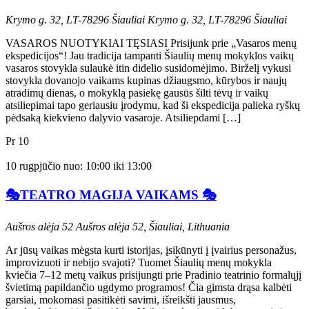
Krymo g. 32, LT-78296 Šiauliai
Krymo g. 32, LT-78296 Šiauliai
VASAROS NUOTYKIAI TĘSIASI Prisijunk prie „Vasaros menų
ekspedicijos“! Jau tradicija tampanti Šiaulių menų mokyklos vaikų
vasaros stovykla sulaukė itin didelio susidomėjimo. Birželį vykusi
stovykla dovanojo vaikams kupinas džiaugsmo, kūrybos ir naujų
atradimų dienas, o mokyklą pasiekę gausūs šilti tėvų ir vaikų
atsiliepimai tapo geriausiu įrodymu, kad ši ekspedicija palieka ryškų
pėdsaką kiekvieno dalyvio vasaroje. Atsiliepdami […]
Pr
10
10 rugpjūčio nuo: 10:00
iki
13:00
🎭TEATRO MAGIJA VAIKAMS 🎭
Aušros alėja 52
Aušros alėja 52, Šiauliai, Lithuania
Ar jūsų vaikas mėgsta kurti istorijas, įsikūnyti į įvairius personažus,
improvizuoti ir nebijo svajoti? Tuomet Šiaulių menų mokykla
kviečia 7–12 metų vaikus prisijungti prie Pradinio teatrinio formalųjį
švietimą papildančio ugdymo programos! Čia gimsta drąsa kalbėti
garsiai, mokomasi pasitikėti savimi, išreikšti jausmus,