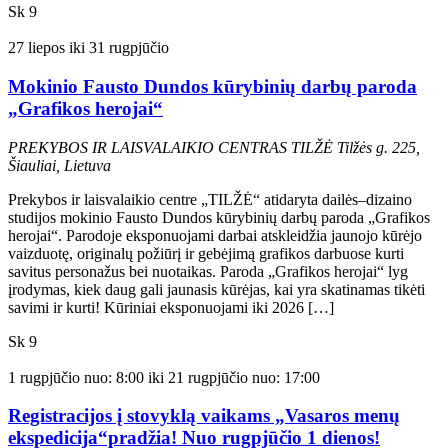
Sk
9
27 liepos
iki
31 rugpjūčio
Mokinio Fausto Dundos kūrybinių darbų paroda
„Grafikos herojai“
PREKYBOS IR LAISVALAIKIO CENTRAS TILŽĖ
Tilžės g. 225,
Šiauliai, Lietuva
Prekybos ir laisvalaikio centre „TILŽĖ“ atidaryta dailės–dizaino
studijos mokinio Fausto Dundos kūrybinių darbų paroda „Grafikos
herojai“. Parodoje eksponuojami darbai atskleidžia jaunojo kūrėjo
vaizduotę, originalų požiūrį ir gebėjimą grafikos darbuose kurti
savitus personažus bei nuotaikas. Paroda „Grafikos herojai“ lyg
įrodymas, kiek daug gali jaunasis kūrėjas, kai yra skatinamas tikėti
savimi ir kurti! Kūriniai eksponuojami iki 2026 […]
Sk
9
1 rugpjūčio nuo: 8:00
iki
21 rugpjūčio nuo: 17:00
Registracijos į stovyklą vaikams „Vasaros menų
ekspedicija“pradžia! Nuo rugpjūčio 1 dienos!