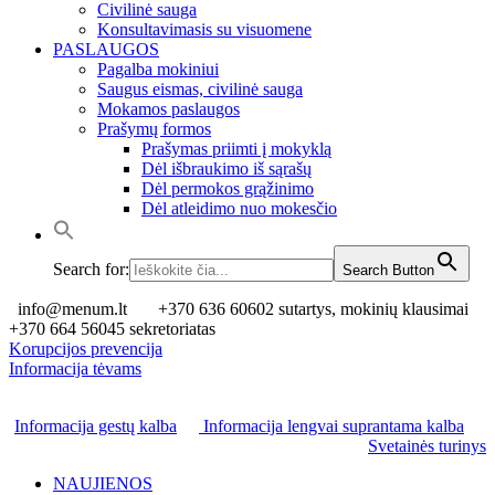
Civilinė sauga
Konsultavimasis su visuomene
PASLAUGOS
Pagalba mokiniui
Saugus eismas, civilinė sauga
Mokamos paslaugos
Prašymų formos
Prašymas priimti į mokyklą
Dėl išbraukimo iš sąrašų
Dėl permokos grąžinimo
Dėl atleidimo nuo mokesčio
Search for:
Search Button
info@menum.lt
+370 636 60602 sutartys, mokinių klausimai
+370 664 56045 sekretoriatas
Korupcijos prevencija
Informacija tėvams
Informacija gestų kalba
Informacija lengvai suprantama kalba
Svetainės turinys
NAUJIENOS