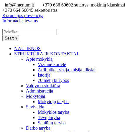
info@menum.lt
+370 636 60602 sutartys, mokinių klausimai
+370 664 56045 sekretoriatas
Korupcijos prevencija
Informacija tėvams
NAUJIENOS
STRUKTŪRA IR KONTAKTAI
Apie mokyklą
Vizitinė kortelė
Atributika, vizija, misija, tikslai
Istorija
70 metų kūrybos
Valdymo struktūra
Administracija
Mokytojai
Mokytojų taryba
Savivalda
Mokyklos taryba
Tėvų taryba
Seniūnų taryba
Darbo taryba