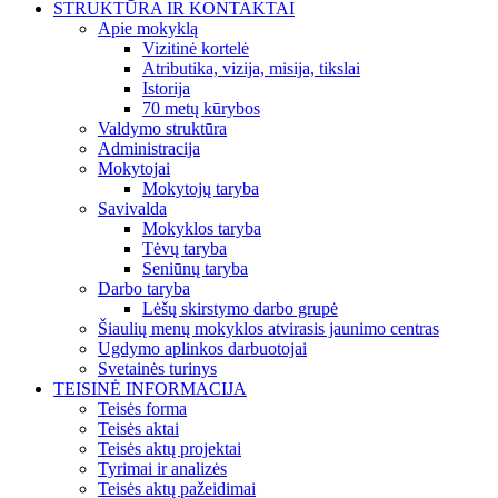
STRUKTŪRA IR KONTAKTAI
Apie mokyklą
Vizitinė kortelė
Atributika, vizija, misija, tikslai
Istorija
70 metų kūrybos
Valdymo struktūra
Administracija
Mokytojai
Mokytojų taryba
Savivalda
Mokyklos taryba
Tėvų taryba
Seniūnų taryba
Darbo taryba
Lėšų skirstymo darbo grupė
Šiaulių menų mokyklos atvirasis jaunimo centras
Ugdymo aplinkos darbuotojai
Svetainės turinys
TEISINĖ INFORMACIJA
Teisės forma
Teisės aktai
Teisės aktų projektai
Tyrimai ir analizės
Teisės aktų pažeidimai