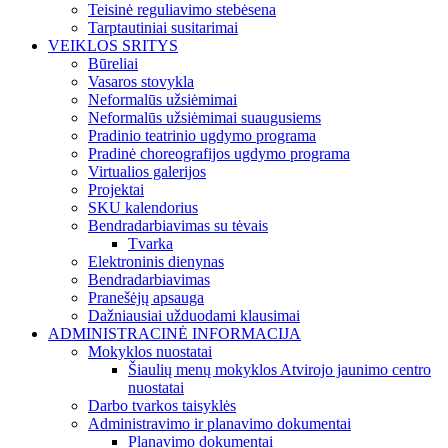
Teisinė reguliavimo stebėsena
Tarptautiniai susitarimai
VEIKLOS SRITYS
Būreliai
Vasaros stovykla
Neformalūs užsiėmimai
Neformalūs užsiėmimai suaugusiems
Pradinio teatrinio ugdymo programa
Pradinė choreografijos ugdymo programa
Virtualios galerijos
Projektai
SKU kalendorius
Bendradarbiavimas su tėvais
Tvarka
Elektroninis dienynas
Bendradarbiavimas
Pranešėjų apsauga
Dažniausiai užduodami klausimai
ADMINISTRACINĖ INFORMACIJA
Mokyklos nuostatai
Šiaulių menų mokyklos Atvirojo jaunimo centro
nuostatai
Darbo tvarkos taisyklės
Administravimo ir planavimo dokumentai
Planavimo dokumentai