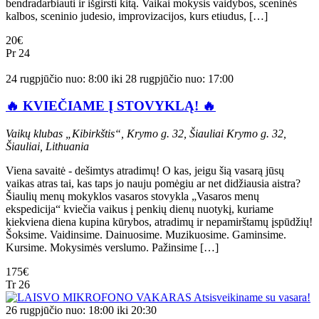
bendradarbiauti ir išgirsti kitą. Vaikai mokysis vaidybos, sceninės
kalbos, sceninio judesio, improvizacijos, kurs etiudus, […]
20€
Pr
24
24 rugpjūčio nuo: 8:00
iki
28 rugpjūčio nuo: 17:00
🔥 KVIEČIAME Į STOVYKLĄ! 🔥
Vaikų klubas „Kibirkštis“, Krymo g. 32, Šiauliai
Krymo g. 32,
Šiauliai, Lithuania
Viena savaitė - dešimtys atradimų! O kas, jeigu šią vasarą jūsų
vaikas atras tai, kas taps jo nauju pomėgiu ar net didžiausia aistra?
Šiaulių menų mokyklos vasaros stovykla „Vasaros menų
ekspedicija“ kviečia vaikus į penkių dienų nuotykį, kuriame
kiekviena diena kupina kūrybos, atradimų ir nepamirštamų įspūdžių!
Šoksime. Vaidinsime. Dainuosime. Muzikuosime. Gaminsime.
Kursime. Mokysimės verslumo. Pažinsime […]
175€
Tr
26
26 rugpjūčio nuo: 18:00
iki
20:30