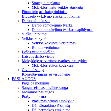
Strateginiai planai
Mokyklos metų veiklos ataskaita
Finansinių ataskaitų rinkiniai
Biudžeto vykdymo ataskaitų rinkiniai
Darbo užmokestis
Darbo apmokėjimo tvarka
Darbo apmokėjimo tvarkos papildymas
Viešieji pirkimai
Veiklos kokybė
Veiklos kokybės įvertinimas
Išorinis vertinimas
Lėšos veiklai viešinti
Laisvos darbo vietos
Mokykloje patvirtintos tvarkos ir taisyklės
Mokyklos etikos kodeksas
Civilinė sauga
Konsultavimasis su visuomene
PASLAUGOS
Pagalba mokiniui
Saugus eismas, civilinė sauga
Mokamos paslaugos
Prašymų formos
Prašymas priimti į mokyklą
Dėl išbraukimo iš sąrašų
Dėl permokos grąžinimo