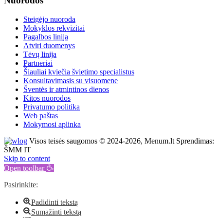
Nuorodos
Steigėjo nuoroda
Mokyklos rekvizitai
Pagalbos linija
Atviri duomenys
Tėvų linija
Partneriai
Šiauliai kviečia švietimo specialistus
Konsultavimasis su visuomene
Šventės ir atmintinos dienos
Kitos nuorodos
Privatumo politika
Web paštas
Mokymosi aplinka
Visos teisės saugomos © 2024-2026, Menum.lt Sprendimas:
ŠMM IT
Skip to content
Open toolbar
Pasirinkite:
Padidinti tekstą
Sumažinti tekstą