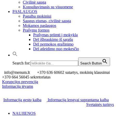
Civilinė sauga
Konsultavimasis su visuomene
PASLAUGOS
Pagalba mokiniui
Saugus eismas, civilinė sauga
Mokamos paslaugos
Prašymų formos
Prašymas priimti į mokyklą
Dėl išbraukimo iš sąrašų
Dėl permokos grąžinimo
Dėl atleidimo nuo mokesčio
Search for:
Search Button
info@menum.lt
+370 636 60602 sutartys, mokinių klausimai
+370 664 56045 sekretoriatas
Korupcijos prevencija
Informacija tėvams
Informacija gestų kalba
Informacija lengvai suprantama kalba
Svetainės turinys
NAUJIENOS