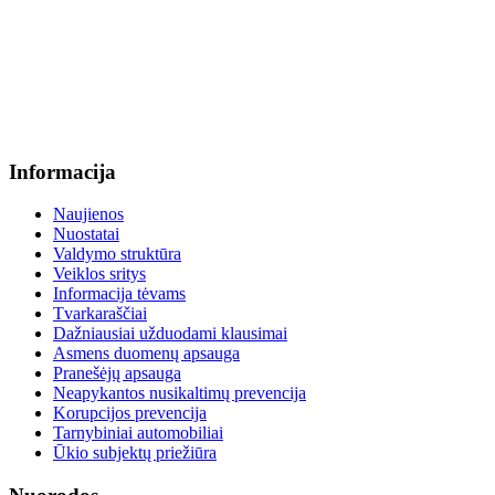
+370 636 60602 sutartys, mokinių klausimai
sutartys@menum.lt
+370 664 56045 sekretoriatas
info@menum.lt
Informacija
Naujienos
Nuostatai
Valdymo struktūra
Veiklos sritys
Informacija tėvams
Tvarkaraščiai
Dažniausiai užduodami klausimai
Asmens duomenų apsauga
Pranešėjų apsauga
Neapykantos nusikaltimų prevencija
Korupcijos prevencija
Tarnybiniai automobiliai
Ūkio subjektų priežiūra