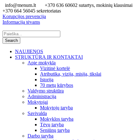
info@menum.lt
+370 636 60602 sutartys, mokinių klausimai
+370 664 56045 sekretoriatas
Korupcijos prevencija
Informacija tėvams
NAUJIENOS
STRUKTŪRA IR KONTAKTAI
Apie mokyklą
Vizitinė kortelė
Atributika, vizija, misija, tikslai
Istorija
70 metų kūrybos
Valdymo struktūra
Administracija
Mokytojai
Mokytojų taryba
Savivalda
Mokyklos taryba
Tėvų taryba
Seniūnų taryba
Darbo taryba