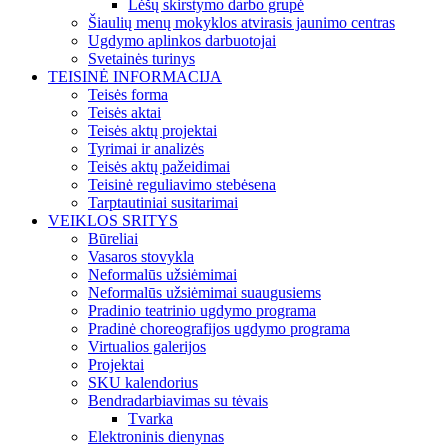
Lėšų skirstymo darbo grupė
Šiaulių menų mokyklos atvirasis jaunimo centras
Ugdymo aplinkos darbuotojai
Svetainės turinys
TEISINĖ INFORMACIJA
Teisės forma
Teisės aktai
Teisės aktų projektai
Tyrimai ir analizės
Teisės aktų pažeidimai
Teisinė reguliavimo stebėsena
Tarptautiniai susitarimai
VEIKLOS SRITYS
Būreliai
Vasaros stovykla
Neformalūs užsiėmimai
Neformalūs užsiėmimai suaugusiems
Pradinio teatrinio ugdymo programa
Pradinė choreografijos ugdymo programa
Virtualios galerijos
Projektai
SKU kalendorius
Bendradarbiavimas su tėvais
Tvarka
Elektroninis dienynas