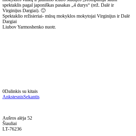
spektaklis pagal japoniškas pasakas „4 durys“ (rež. Dalė ir
Virginijus Dargiai). 🙂
Spektaklio režisieriai- mūsų mokyklos mokytojai Virginijus ir Dalė
Dargiai
Liubov Yarmoshenko nuotr.
0
Dalinkis su kitais
Ankstesnis
Sekantis
Aušros alėja 52
Šiauliai
LT-76236