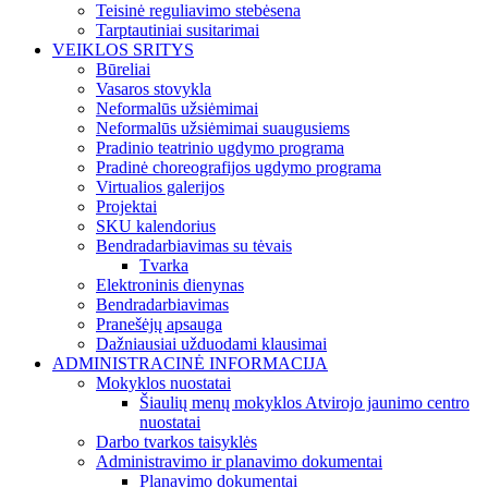
Teisinė reguliavimo stebėsena
Tarptautiniai susitarimai
VEIKLOS SRITYS
Būreliai
Vasaros stovykla
Neformalūs užsiėmimai
Neformalūs užsiėmimai suaugusiems
Pradinio teatrinio ugdymo programa
Pradinė choreografijos ugdymo programa
Virtualios galerijos
Projektai
SKU kalendorius
Bendradarbiavimas su tėvais
Tvarka
Elektroninis dienynas
Bendradarbiavimas
Pranešėjų apsauga
Dažniausiai užduodami klausimai
ADMINISTRACINĖ INFORMACIJA
Mokyklos nuostatai
Šiaulių menų mokyklos Atvirojo jaunimo centro
nuostatai
Darbo tvarkos taisyklės
Administravimo ir planavimo dokumentai
Planavimo dokumentai