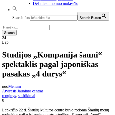
Dėl atleidimo nuo mokesčio
Search for:
Search Button
24
Lap
Studijos „Kompanija šauni“
spektaklis pagal japoniškas
pasakas „4 durys“
nuo
Menum
Atvirasis Jaunimo centras
renginys
,
susitikimai
0
Lapkričio 22 d. Šiaulių kultūros centre buvo rodoma Šiaulių menų
mokyklos vaikų ir jaunimo teatro studijos „Kompanija šauni“