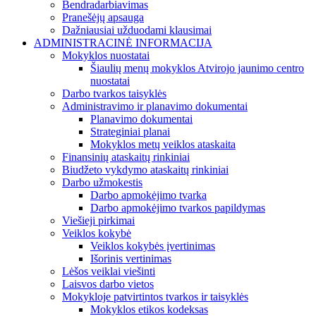
Bendradarbiavimas
Pranešėjų apsauga
Dažniausiai užduodami klausimai
ADMINISTRACINĖ INFORMACIJA
Mokyklos nuostatai
Šiaulių menų mokyklos Atvirojo jaunimo centro
nuostatai
Darbo tvarkos taisyklės
Administravimo ir planavimo dokumentai
Planavimo dokumentai
Strateginiai planai
Mokyklos metų veiklos ataskaita
Finansinių ataskaitų rinkiniai
Biudžeto vykdymo ataskaitų rinkiniai
Darbo užmokestis
Darbo apmokėjimo tvarka
Darbo apmokėjimo tvarkos papildymas
Viešieji pirkimai
Veiklos kokybė
Veiklos kokybės įvertinimas
Išorinis vertinimas
Lėšos veiklai viešinti
Laisvos darbo vietos
Mokykloje patvirtintos tvarkos ir taisyklės
Mokyklos etikos kodeksas