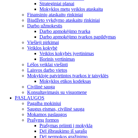
Strateginiai planai
Mokyklos metų veiklos ataskaita
Finansinių ataskaitų rinkiniai
Biudžeto vykdymo ataskaitų rinkiniai
Darbo užmokestis
Darbo apmokėjimo tvarka
Darbo apmokėjimo tvarkos papildymas
Viešieji pirkimai
Veiklos kokybė
Veiklos kokybės įvertinimas
Išorinis vertinimas
Lėšos veiklai viešinti
Laisvos darbo vietos
Mokykloje patvirtintos tvarkos ir taisyklės
Mokyklos etikos kodeksas
Civilinė sauga
Konsultavimasis su visuomene
PASLAUGOS
Pagalba mokiniui
Saugus eismas, civilinė sauga
Mokamos paslaugos
Prašymų formos
Prašymas priimti į mokyklą
Dėl išbraukimo iš sąrašų
Dėl permokos grąžinimo