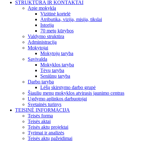
STRUKTŪRA IR KONTAKTAI
Apie mokyklą
Vizitinė kortelė
Atributika, vizija, misija, tikslai
Istorija
70 metų kūrybos
Valdymo struktūra
Administracija
Mokytojai
Mokytojų taryba
Savivalda
Mokyklos taryba
Tėvų taryba
Seniūnų taryba
Darbo taryba
Lėšų skirstymo darbo grupė
Šiaulių menų mokyklos atvirasis jaunimo centras
Ugdymo aplinkos darbuotojai
Svetainės turinys
TEISINĖ INFORMACIJA
Teisės forma
Teisės aktai
Teisės aktų projektai
Tyrimai ir analizės
Teisės aktų pažeidimai