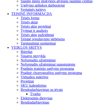
Šiaulių menų mokyklos atvirasis jaunimo centras
Ugdymo aplinkos darbuotojai
Svetainės turinys
TEISINĖ INFORMACIJA
Teisės forma
Teisės aktai
Teisės aktų projektai
Tyrimai ir analizės
Teisės aktų pažeidimai
Teisinė reguliavimo stebėsena
Tarptautiniai susitarimai
VEIKLOS SRITYS
Būreliai
Vasaros stovykla
Neformalūs užsiėmimai
Neformalūs užsiėmimai suaugusiems
Pradinio teatrinio ugdymo programa
Pradinė choreografijos ugdymo programa
Virtualios galerijos
Projektai
SKU kalendorius
Bendradarbiavimas su tėvais
Tvarka
Elektroninis dienynas
Bendradarbiavimas