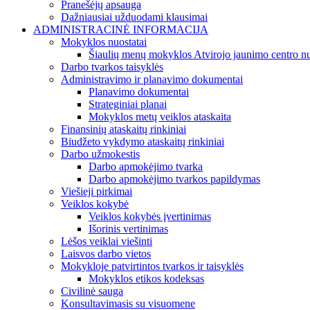
Pranešėjų apsauga
Dažniausiai užduodami klausimai
ADMINISTRACINĖ INFORMACIJA
Mokyklos nuostatai
Šiaulių menų mokyklos Atvirojo jaunimo centro nu
Darbo tvarkos taisyklės
Administravimo ir planavimo dokumentai
Planavimo dokumentai
Strateginiai planai
Mokyklos metų veiklos ataskaita
Finansinių ataskaitų rinkiniai
Biudžeto vykdymo ataskaitų rinkiniai
Darbo užmokestis
Darbo apmokėjimo tvarka
Darbo apmokėjimo tvarkos papildymas
Viešieji pirkimai
Veiklos kokybė
Veiklos kokybės įvertinimas
Išorinis vertinimas
Lėšos veiklai viešinti
Laisvos darbo vietos
Mokykloje patvirtintos tvarkos ir taisyklės
Mokyklos etikos kodeksas
Civilinė sauga
Konsultavimasis su visuomene