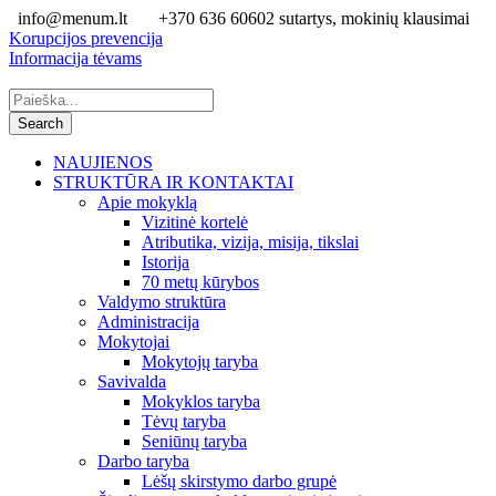
info@menum.lt
+370 636 60602 sutartys, mokinių klausimai
Korupcijos prevencija
Informacija tėvams
NAUJIENOS
STRUKTŪRA IR KONTAKTAI
Apie mokyklą
Vizitinė kortelė
Atributika, vizija, misija, tikslai
Istorija
70 metų kūrybos
Valdymo struktūra
Administracija
Mokytojai
Mokytojų taryba
Savivalda
Mokyklos taryba
Tėvų taryba
Seniūnų taryba
Darbo taryba
Lėšų skirstymo darbo grupė