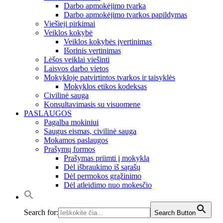
Darbo apmokėjimo tvarka
Darbo apmokėjimo tvarkos papildymas
Viešieji pirkimai
Veiklos kokybė
Veiklos kokybės įvertinimas
Išorinis vertinimas
Lėšos veiklai viešinti
Laisvos darbo vietos
Mokykloje patvirtintos tvarkos ir taisyklės
Mokyklos etikos kodeksas
Civilinė sauga
Konsultavimasis su visuomene
PASLAUGOS
Pagalba mokiniui
Saugus eismas, civilinė sauga
Mokamos paslaugos
Prašymų formos
Prašymas priimti į mokyklą
Dėl išbraukimo iš sąrašų
Dėl permokos grąžinimo
Dėl atleidimo nuo mokesčio
Search for:
Search Button