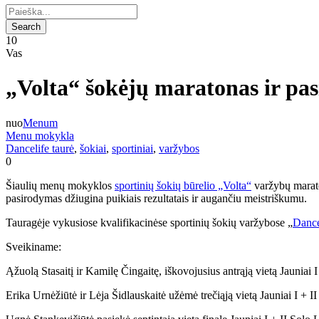
10
Vas
„Volta“ šokėjų maratonas ir pa
nuo
Menum
Menu mokykla
Dancelife taurė
,
šokiai
,
sportiniai
,
varžybos
0
Šiaulių menų mokyklos
sportinių šokių būrelio „Volta“
varžybų marato
pasirodymas džiugina puikiais rezultatais ir augančiu meistriškumu.
Tauragėje vykusiose kvalifikacinėse sportinių šokių varžybose „
Dance
Sveikiname:
Ąžuolą Stasaitį ir Kamilę Čingaitę, iškovojusius antrąją vietą Jauniai I
Erika Urnėžiūtė ir Lėja Šidlauskaitė užėmė trečiąją vietą Jauniai I + I