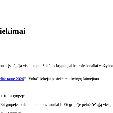
siekimai
nas įsibėgėja visu tempu. Šokėjus kryptingai ir profesionaliai varžyb
life taurė 2026
“ „Volta“ šokėjai pasiekė reikšmingų laimėjimų.
 + II E4 grupėje.
I E4 grupėje, o debiutuodamos Jauniai II E6 grupėje pelnė šeštąją vietą.