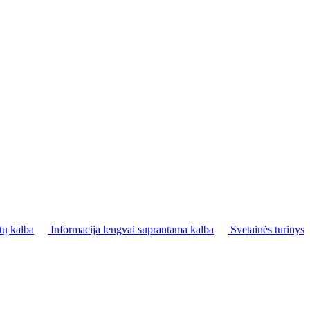
tų kalba
Informacija lengvai suprantama kalba
Svetainės turinys