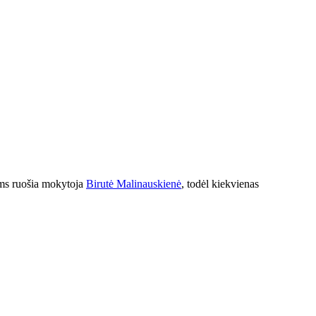
oms ruošia mokytoja
Birutė Malinauskienė
, todėl kiekvienas