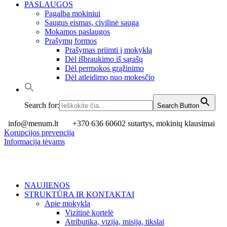
PASLAUGOS
Pagalba mokiniui
Saugus eismas, civilinė sauga
Mokamos paslaugos
Prašymų formos
Prašymas priimti į mokyklą
Dėl išbraukimo iš sąrašų
Dėl permokos grąžinimo
Dėl atleidimo nuo mokesčio
Search for:
Search Button
info@menum.lt
+370 636 60602 sutartys, mokinių klausimai
Korupcijos prevencija
Informacija tėvams
NAUJIENOS
STRUKTŪRA IR KONTAKTAI
Apie mokyklą
Vizitinė kortelė
Atributika, vizija, misija, tikslai