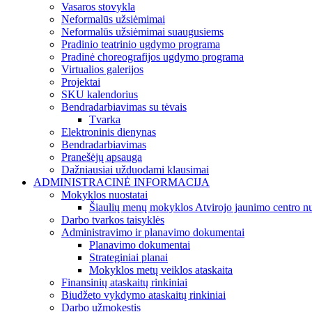
Vasaros stovykla
Neformalūs užsiėmimai
Neformalūs užsiėmimai suaugusiems
Pradinio teatrinio ugdymo programa
Pradinė choreografijos ugdymo programa
Virtualios galerijos
Projektai
SKU kalendorius
Bendradarbiavimas su tėvais
Tvarka
Elektroninis dienynas
Bendradarbiavimas
Pranešėjų apsauga
Dažniausiai užduodami klausimai
ADMINISTRACINĖ INFORMACIJA
Mokyklos nuostatai
Šiaulių menų mokyklos Atvirojo jaunimo centro nu
Darbo tvarkos taisyklės
Administravimo ir planavimo dokumentai
Planavimo dokumentai
Strateginiai planai
Mokyklos metų veiklos ataskaita
Finansinių ataskaitų rinkiniai
Biudžeto vykdymo ataskaitų rinkiniai
Darbo užmokestis