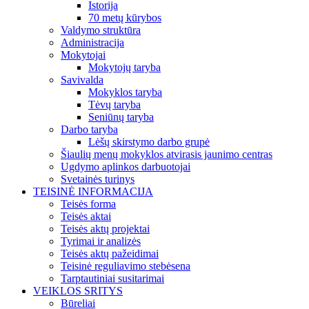
Istorija
70 metų kūrybos
Valdymo struktūra
Administracija
Mokytojai
Mokytojų taryba
Savivalda
Mokyklos taryba
Tėvų taryba
Seniūnų taryba
Darbo taryba
Lėšų skirstymo darbo grupė
Šiaulių menų mokyklos atvirasis jaunimo centras
Ugdymo aplinkos darbuotojai
Svetainės turinys
TEISINĖ INFORMACIJA
Teisės forma
Teisės aktai
Teisės aktų projektai
Tyrimai ir analizės
Teisės aktų pažeidimai
Teisinė reguliavimo stebėsena
Tarptautiniai susitarimai
VEIKLOS SRITYS
Būreliai