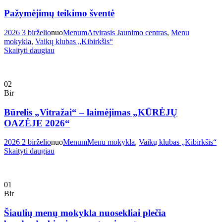
Pažymėjimų teikimo šventė
2026 3 birželio
nuo
Menum
Atvirasis Jaunimo centras
,
Menu
mokykla
,
Vaikų klubas „Kibirkšis“
Skaityti daugiau
02
Bir
Būrelis „Vitražai“ – laimėjimas „KŪRĖJŲ
OAZĖJE 2026“
2026 2 birželio
nuo
Menum
Menu mokykla
,
Vaikų klubas „Kibirkšis“
Skaityti daugiau
01
Bir
Šiaulių menų mokykla nuosekliai plečia