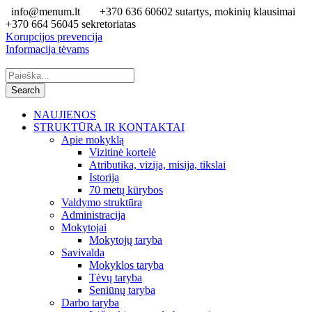
info@menum.lt
+370 636 60602 sutartys, mokinių klausimai
+370 664 56045 sekretoriatas
Korupcijos prevencija
Informacija tėvams
NAUJIENOS
STRUKTŪRA IR KONTAKTAI
Apie mokyklą
Vizitinė kortelė
Atributika, vizija, misija, tikslai
Istorija
70 metų kūrybos
Valdymo struktūra
Administracija
Mokytojai
Mokytojų taryba
Savivalda
Mokyklos taryba
Tėvų taryba
Seniūnų taryba
Darbo taryba