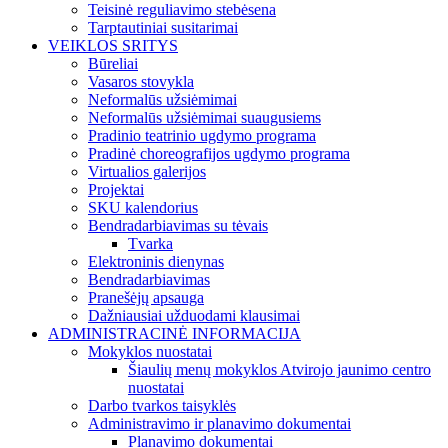
Teisinė reguliavimo stebėsena
Tarptautiniai susitarimai
VEIKLOS SRITYS
Būreliai
Vasaros stovykla
Neformalūs užsiėmimai
Neformalūs užsiėmimai suaugusiems
Pradinio teatrinio ugdymo programa
Pradinė choreografijos ugdymo programa
Virtualios galerijos
Projektai
SKU kalendorius
Bendradarbiavimas su tėvais
Tvarka
Elektroninis dienynas
Bendradarbiavimas
Pranešėjų apsauga
Dažniausiai užduodami klausimai
ADMINISTRACINĖ INFORMACIJA
Mokyklos nuostatai
Šiaulių menų mokyklos Atvirojo jaunimo centro
nuostatai
Darbo tvarkos taisyklės
Administravimo ir planavimo dokumentai
Planavimo dokumentai