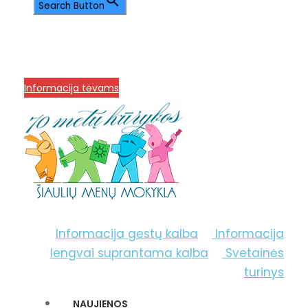
Search Button
info@menum.lt
+370 636 60602 sutartys,
mokinių klausimai
+370 664 56045 sekretoriatas
Korupcijos prevencija
Informacija tėvams
Informacija gestų kalba
Informacija
lengvai suprantama kalba
Svetainės
turinys
NAUJIENOS