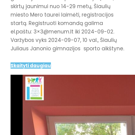
skirtų jaunimui nuo 14-29 metų, Šiaulių
miesto Mero taurei laimėti, registracijos
startą. Registruoti komandą galima
el.paštu: 3×3@menum.lt iki 2024-09-02.
Varžybos vyks 2024-09-07, 10 val., Šiaulių
Juliaus Janonio gimnazijos sporto aikštyne.
Skaityti daugiau