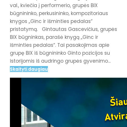
val., kviečia į performerio, grupės BIX
būgnininko, perkusininko, kompozitoriaus
knygos „Ginc ir išminties pedalas“
pristatymą. Gintautas Gascevičius, grupės
BIX būgninkas, parašė knygą „Ginc ir
išminties pedalas“. Tai pasakojimas apie
grupę BIX iš būgnininko Ginto pozicijos su
istorijomis iš audringo grupės gyvenimo...
Skaityti daugiau