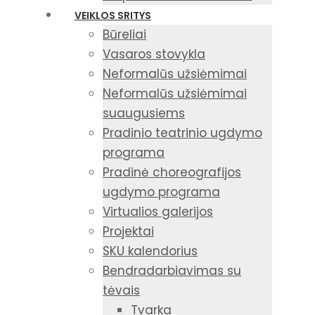
VEIKLOS SRITYS
Būreliai
Vasaros stovykla
Neformalūs užsiėmimai
Neformalūs užsiėmimai
suaugusiems
Pradinio teatrinio ugdymo
programa
Pradinė choreografijos
ugdymo programa
Virtualios galerijos
Projektai
SKU kalendorius
Bendradarbiavimas su
tėvais
Tvarka