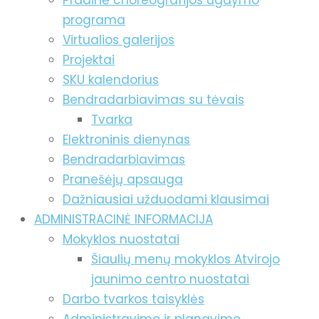
Pradinė choreografijos ugdymo
programa
Virtualios galerijos
Projektai
SKU kalendorius
Bendradarbiavimas su tėvais
Tvarka
Elektroninis dienynas
Bendradarbiavimas
Pranešėjų apsauga
Dažniausiai užduodami klausimai
ADMINISTRACINĖ INFORMACIJA
Mokyklos nuostatai
Šiaulių menų mokyklos Atvirojo
jaunimo centro nuostatai
Darbo tvarkos taisyklės