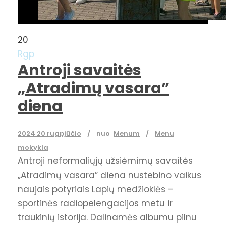
20
Rgp
Antroji savaitės
„Atradimų vasara”
diena
2024 20 rugpjūčio
nuo
Menum
Menu
mokykla
Antroji neformaliųjų užsiėmimų savaitės
„Atradimų vasara” diena nustebino vaikus
naujais potyriais Lapių medžioklės –
sportinės radiopelengacijos metu ir
traukinių istorija. Dalinamės albumu pilnu