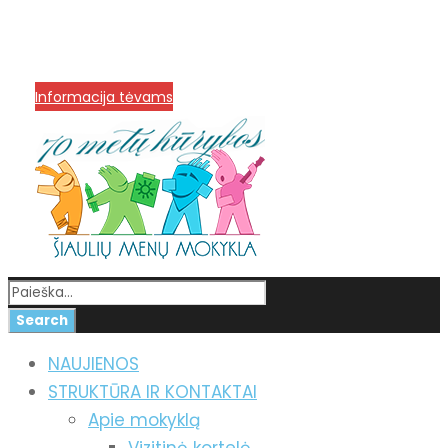
info@menum.lt
+370 636 60602 sutartys,
mokinių klausimai
+370 664 56045 sekretoriatas
Korupcijos prevencija
Informacija tėvams
NAUJIENOS
STRUKTŪRA IR KONTAKTAI
Apie mokyklą