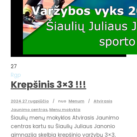
27
Rgp
Krepšinis 3×3 !!!
2024 27 rugpjūčio
nuo
Menum
Atvirasis
Jaunimo centras
,
Menu mokykla
Šiaulių menų mokyklos Atvirasis Jaunimo
centras kartu su Šiaulių Juliaus Janonio
gimnazija skelbia krepšinio varžybų 3×3,