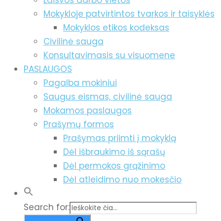
Laisvos darbo vietos
Mokykloje patvirtintos tvarkos ir taisyklės
Mokyklos etikos kodeksas
Civilinė sauga
Konsultavimasis su visuomene
PASLAUGOS
Pagalba mokiniui
Saugus eismas, civilinė sauga
Mokamos paslaugos
Prašymų formos
Prašymas priimti į mokyklą
Dėl išbraukimo iš sąrašų
Dėl permokos grąžinimo
Dėl atleidimo nuo mokesčio
Search for: