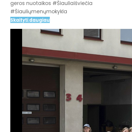
geros nuotaikos #Šiauliaišviečia
#Šiauliųmenųmokykla
Skaityti daugiau