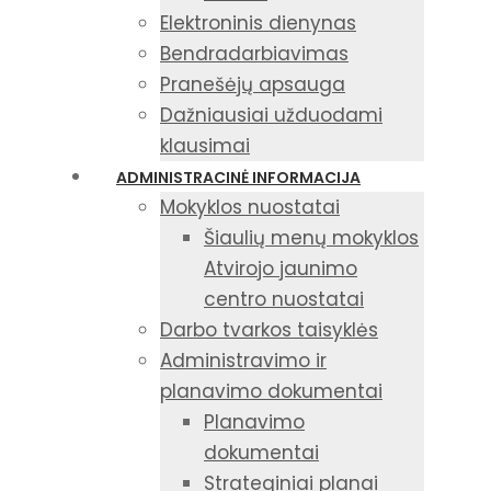
Elektroninis dienynas
Bendradarbiavimas
Pranešėjų apsauga
Dažniausiai užduodami
klausimai
ADMINISTRACINĖ INFORMACIJA
Mokyklos nuostatai
Šiaulių menų mokyklos
Atvirojo jaunimo
centro nuostatai
Darbo tvarkos taisyklės
Administravimo ir
planavimo dokumentai
Planavimo
dokumentai
Strateginiai planai