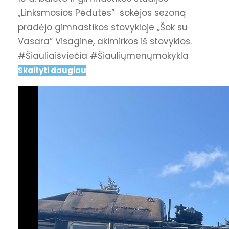
„Linksmosios Pėdutės” šokėjos sezoną
pradėjo gimnastikos stovykloje „Šok su
Vasara” Visagine, akimirkos iš stovyklos.
#Šiauliaišviečia #Šiauliųmenųmokykla
Skaityti daugiau