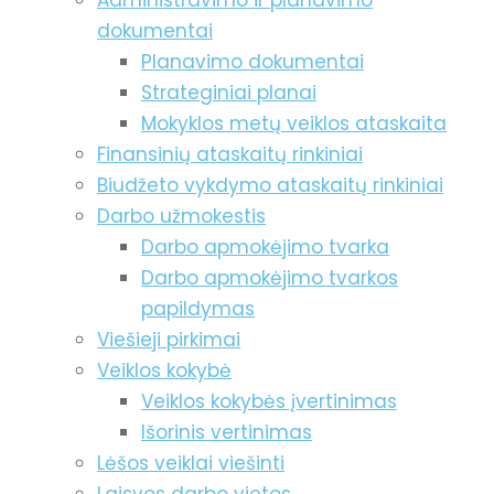
Administravimo ir planavimo
dokumentai
Planavimo dokumentai
Strateginiai planai
Mokyklos metų veiklos ataskaita
Finansinių ataskaitų rinkiniai
Biudžeto vykdymo ataskaitų rinkiniai
Darbo užmokestis
Darbo apmokėjimo tvarka
Darbo apmokėjimo tvarkos
papildymas
Viešieji pirkimai
Veiklos kokybė
Veiklos kokybės įvertinimas
Išorinis vertinimas
Lėšos veiklai viešinti