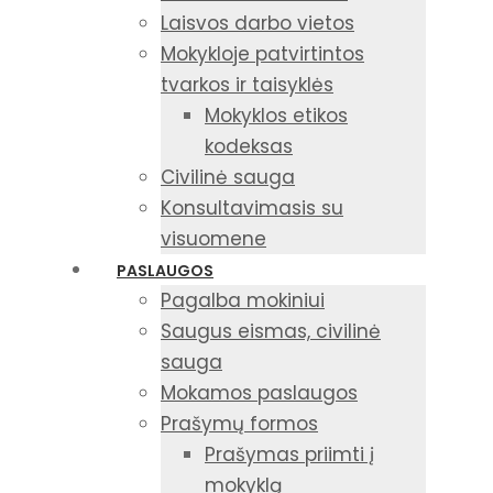
Laisvos darbo vietos
Mokykloje patvirtintos
tvarkos ir taisyklės
Mokyklos etikos
kodeksas
Civilinė sauga
Konsultavimasis su
visuomene
PASLAUGOS
Pagalba mokiniui
Saugus eismas, civilinė
sauga
Mokamos paslaugos
Prašymų formos
Prašymas priimti į
mokyklą