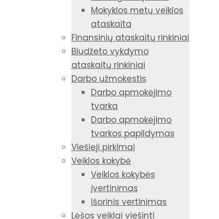
Mokyklos metų veiklos
ataskaita
Finansinių ataskaitų rinkiniai
Biudžeto vykdymo
ataskaitų rinkiniai
Darbo užmokestis
Darbo apmokėjimo
tvarka
Darbo apmokėjimo
tvarkos papildymas
Viešieji pirkimai
Veiklos kokybė
Veiklos kokybės
įvertinimas
Išorinis vertinimas
Lėšos veiklai viešinti