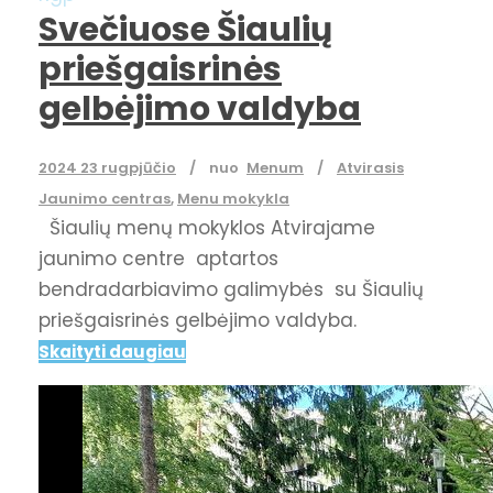
Svečiuose Šiaulių
priešgaisrinės
gelbėjimo valdyba
2024 23 rugpjūčio
nuo
Menum
Atvirasis
Jaunimo centras
,
Menu mokykla
Šiaulių menų mokyklos Atvirajame
jaunimo centre aptartos
bendradarbiavimo galimybės su Šiaulių
priešgaisrinės gelbėjimo valdyba.
Skaityti daugiau