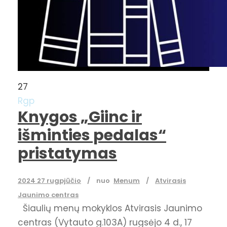
27
Rgp
Knygos „Giinc ir
išminties pedalas“
pristatymas
2024 27 rugpjūčio
nuo
Menum
Atvirasis
Jaunimo centras
Šiaulių menų mokyklos Atvirasis Jaunimo
centras (Vytauto g.103A) rugsėjo 4 d., 17