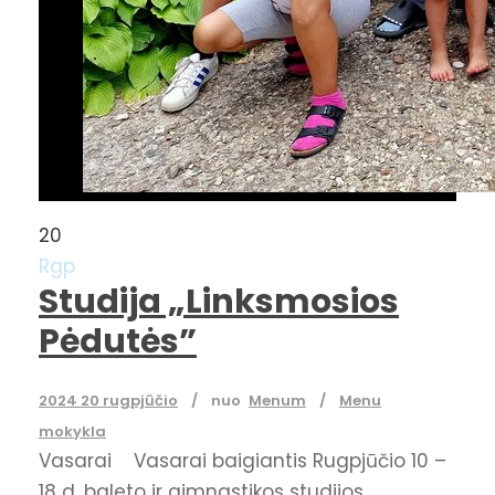
20
Rgp
Studija „Linksmosios
Pėdutės”
2024 20 rugpjūčio
nuo
Menum
Menu
mokykla
Vasarai Vasarai baigiantis Rugpjūčio 10 –
18 d. baleto ir gimnastikos studijos