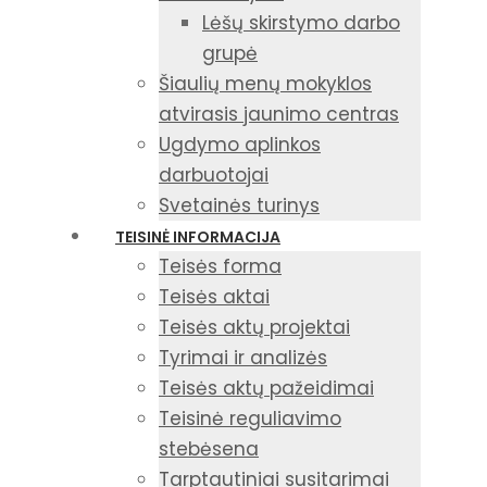
Lėšų skirstymo darbo
grupė
Šiaulių menų mokyklos
atvirasis jaunimo centras
Ugdymo aplinkos
darbuotojai
Svetainės turinys
TEISINĖ INFORMACIJA
Teisės forma
Teisės aktai
Teisės aktų projektai
Tyrimai ir analizės
Teisės aktų pažeidimai
Teisinė reguliavimo
stebėsena
Tarptautiniai susitarimai