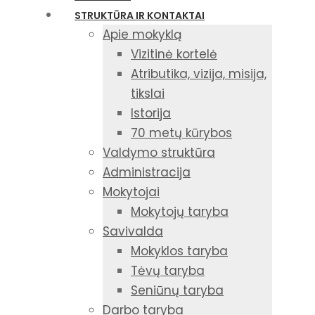
STRUKTŪRA IR KONTAKTAI
Apie mokyklą
Vizitinė kortelė
Atributika, vizija, misija,
tikslai
Istorija
70 metų kūrybos
Valdymo struktūra
Administracija
Mokytojai
Mokytojų taryba
Savivalda
Mokyklos taryba
Tėvų taryba
Seniūnų taryba
Darbo taryba