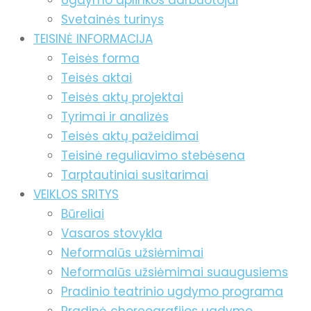
Ugdymo aplinkos darbuotojai
Svetainės turinys
TEISINĖ INFORMACIJA
Teisės forma
Teisės aktai
Teisės aktų projektai
Tyrimai ir analizės
Teisės aktų pažeidimai
Teisinė reguliavimo stebėsena
Tarptautiniai susitarimai
VEIKLOS SRITYS
Būreliai
Vasaros stovykla
Neformalūs užsiėmimai
Neformalūs užsiėmimai suaugusiems
Pradinio teatrinio ugdymo programa