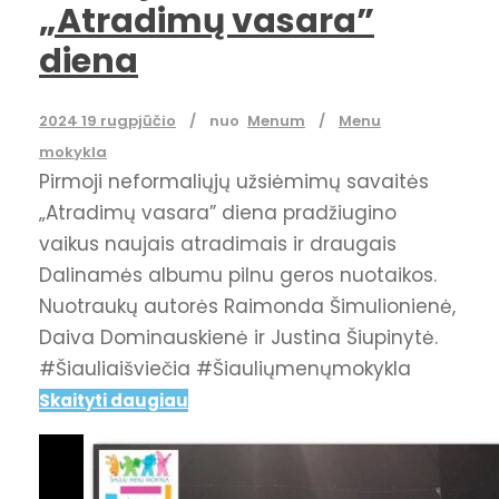
„Atradimų vasara”
diena
2024 19 rugpjūčio
nuo
Menum
Menu
mokykla
Pirmoji neformaliųjų užsiėmimų savaitės
„Atradimų vasara” diena pradžiugino
vaikus naujais atradimais ir draugais
Dalinamės albumu pilnu geros nuotaikos.
Nuotraukų autorės Raimonda Šimulionienė,
Daiva Dominauskienė ir Justina Šiupinytė.
#Šiauliaišviečia #Šiauliųmenųmokykla
Skaityti daugiau