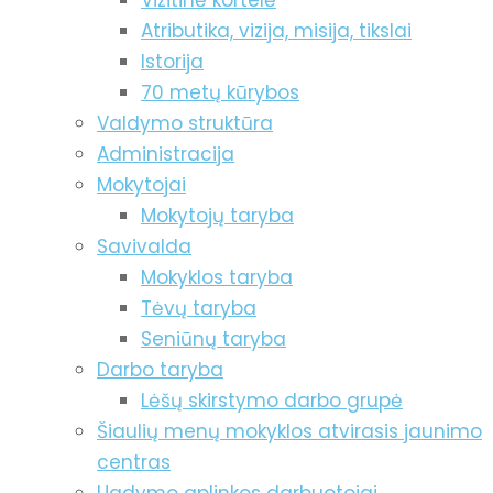
Vizitinė kortelė
Atributika, vizija, misija, tikslai
Istorija
70 metų kūrybos
Valdymo struktūra
Administracija
Mokytojai
Mokytojų taryba
Savivalda
Mokyklos taryba
Tėvų taryba
Seniūnų taryba
Darbo taryba
Lėšų skirstymo darbo grupė
Šiaulių menų mokyklos atvirasis jaunimo
centras