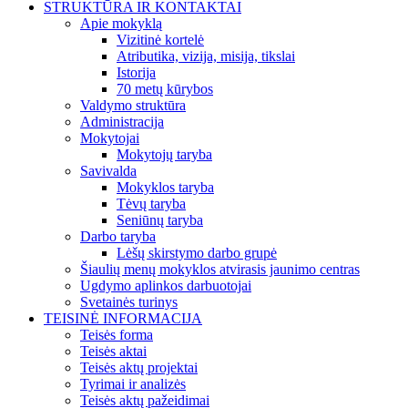
STRUKTŪRA IR KONTAKTAI
Apie mokyklą
Vizitinė kortelė
Atributika, vizija, misija, tikslai
Istorija
70 metų kūrybos
Valdymo struktūra
Administracija
Mokytojai
Mokytojų taryba
Savivalda
Mokyklos taryba
Tėvų taryba
Seniūnų taryba
Darbo taryba
Lėšų skirstymo darbo grupė
Šiaulių menų mokyklos atvirasis jaunimo centras
Ugdymo aplinkos darbuotojai
Svetainės turinys
TEISINĖ INFORMACIJA
Teisės forma
Teisės aktai
Teisės aktų projektai
Tyrimai ir analizės
Teisės aktų pažeidimai