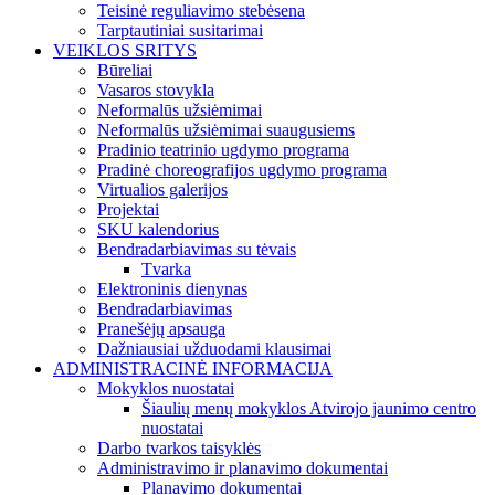
Teisinė reguliavimo stebėsena
Tarptautiniai susitarimai
VEIKLOS SRITYS
Būreliai
Vasaros stovykla
Neformalūs užsiėmimai
Neformalūs užsiėmimai suaugusiems
Pradinio teatrinio ugdymo programa
Pradinė choreografijos ugdymo programa
Virtualios galerijos
Projektai
SKU kalendorius
Bendradarbiavimas su tėvais
Tvarka
Elektroninis dienynas
Bendradarbiavimas
Pranešėjų apsauga
Dažniausiai užduodami klausimai
ADMINISTRACINĖ INFORMACIJA
Mokyklos nuostatai
Šiaulių menų mokyklos Atvirojo jaunimo centro
nuostatai
Darbo tvarkos taisyklės
Administravimo ir planavimo dokumentai
Planavimo dokumentai