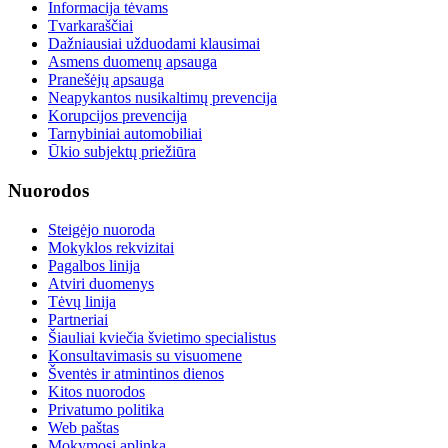
Informacija tėvams
Tvarkaraščiai
Dažniausiai užduodami klausimai
Asmens duomenų apsauga
Pranešėjų apsauga
Neapykantos nusikaltimų prevencija
Korupcijos prevencija
Tarnybiniai automobiliai
Ūkio subjektų priežiūra
Nuorodos
Steigėjo nuoroda
Mokyklos rekvizitai
Pagalbos linija
Atviri duomenys
Tėvų linija
Partneriai
Šiauliai kviečia švietimo specialistus
Konsultavimasis su visuomene
Šventės ir atmintinos dienos
Kitos nuorodos
Privatumo politika
Web paštas
Mokymosi aplinka