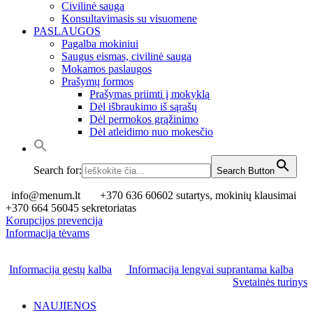
Civilinė sauga
Konsultavimasis su visuomene
PASLAUGOS
Pagalba mokiniui
Saugus eismas, civilinė sauga
Mokamos paslaugos
Prašymų formos
Prašymas priimti į mokyklą
Dėl išbraukimo iš sąrašų
Dėl permokos grąžinimo
Dėl atleidimo nuo mokesčio
Search for:
Search Button
info@menum.lt
+370 636 60602 sutartys, mokinių klausimai
+370 664 56045 sekretoriatas
Korupcijos prevencija
Informacija tėvams
Informacija gestų kalba
Informacija lengvai suprantama kalba
Svetainės turinys
NAUJIENOS