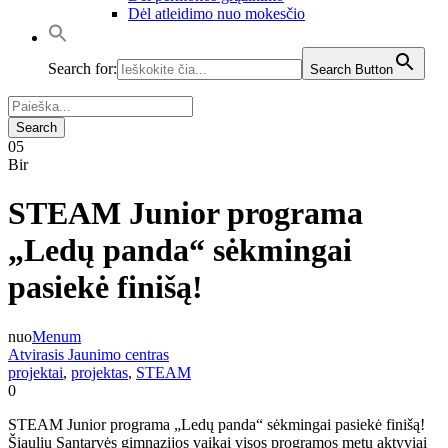
Dėl atleidimo nuo mokesčio
Search for:
Search Button
05
Bir
STEAM Junior programa
„Ledų panda“ sėkmingai
pasiekė finišą!
nuo
Menum
Atvirasis Jaunimo centras
projektai
,
projektas
,
STEAM
0
STEAM Junior programa „Ledų panda“ sėkmingai pasiekė finišą!
Šiaulių Santarvės gimnazijos vaikai visos programos metu aktyviai