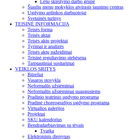
Lėšų skirstymo darbo grupė
Šiaulių menų mokyklos atvirasis jaunimo centras
Ugdymo aplinkos darbuotojai
Svetainės turinys
TEISINĖ INFORMACIJA
Teisės forma
Teisės aktai
Teisės aktų projektai
Tyrimai ir analizės
Teisės aktų pažeidimai
Teisinė reguliavimo stebėsena
Tarptautiniai susitarimai
VEIKLOS SRITYS
Būreliai
Vasaros stovykla
Neformalūs užsiėmimai
Neformalūs užsiėmimai suaugusiems
Pradinio teatrinio ugdymo programa
Pradinė choreografijos ugdymo programa
Virtualios galerijos
Projektai
SKU kalendorius
Bendradarbiavimas su tėvais
Tvarka
Elektroninis dienynas