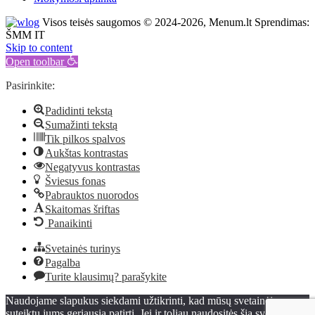
Visos teisės saugomos © 2024-2026, Menum.lt Sprendimas:
ŠMM IT
Skip to content
Open toolbar
Pasirinkite:
Padidinti tekstą
Sumažinti tekstą
Tik pilkos spalvos
Aukštas kontrastas
Negatyvus kontrastas
Šviesus fonas
Pabrauktos nuorodos
Skaitomas šriftas
Panaikinti
Svetainės turinys
Pagalba
Turite klausimų? parašykite
Naudojame slapukus siekdami užtikrinti, kad mūsų svetainėje
suteiktų jums geriausią patirtį. Jei ir toliau naudositės šia svetaine,