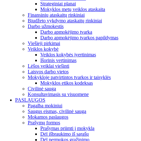
Strateginiai planai
Mokyklos metų veiklos ataskaita
Finansinių ataskaitų rinkiniai
Biudžeto vykdymo ataskaitų rinkiniai
Darbo užmokestis
Darbo apmokėjimo tvarka
Darbo apmokėjimo tvarkos papildymas
Viešieji pirkimai
Veiklos kokybė
Veiklos kokybės įvertinimas
Išorinis vertinimas
Lėšos veiklai viešinti
Laisvos darbo vietos
Mokykloje patvirtintos tvarkos ir taisyklės
Mokyklos etikos kodeksas
Civilinė sauga
Konsultavimasis su visuomene
PASLAUGOS
Pagalba mokiniui
Saugus eismas, civilinė sauga
Mokamos paslaugos
Prašymų formos
Prašymas priimti į mokyklą
Dėl išbraukimo iš sąrašų
Dėl permokos grąžinimo