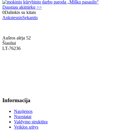
Daugiau akimirkų >>
0
Dalinkis su kitais
Ankstesnis
Sekantis
Aušros alėja 52
Šiauliai
LT-76236
+370 636 60602 sutartys, mokinių klausimai
sutartys@menum.lt
+370 664 56045 sekretoriatas
info@menum.lt
Informacija
Naujienos
Nuostatai
Valdymo struktūra
Veiklos sritys