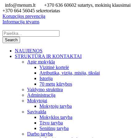
info@menum.lt
+370 636 60602 sutartys, mokinių klausimai
+370 664 56045 sekretoriatas
Korupcijos prevencija
Informacija tėvams
NAUJIENOS
STRUKTŪRA IR KONTAKTAI
Apie mokyklą
Vizitinė kortelė
Atributika, vizija, misija, tikslai
Istorija
70 metų kūrybos
Valdymo struktūra
Administracija
Mokytojai
Mokytojų taryba
Savivalda
Mokyklos taryba
Tėvų taryba
Seniūnų taryba
Darbo taryba