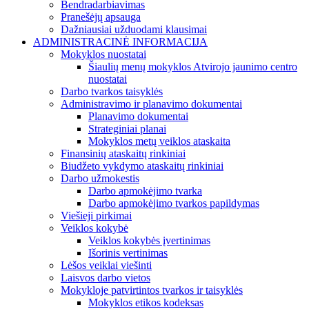
Bendradarbiavimas
Pranešėjų apsauga
Dažniausiai užduodami klausimai
ADMINISTRACINĖ INFORMACIJA
Mokyklos nuostatai
Šiaulių menų mokyklos Atvirojo jaunimo centro
nuostatai
Darbo tvarkos taisyklės
Administravimo ir planavimo dokumentai
Planavimo dokumentai
Strateginiai planai
Mokyklos metų veiklos ataskaita
Finansinių ataskaitų rinkiniai
Biudžeto vykdymo ataskaitų rinkiniai
Darbo užmokestis
Darbo apmokėjimo tvarka
Darbo apmokėjimo tvarkos papildymas
Viešieji pirkimai
Veiklos kokybė
Veiklos kokybės įvertinimas
Išorinis vertinimas
Lėšos veiklai viešinti
Laisvos darbo vietos
Mokykloje patvirtintos tvarkos ir taisyklės
Mokyklos etikos kodeksas