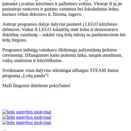
įsitraukė į įvairias kūrybines ir pažintines veiklas. Vienoje iš jų jie
pasiraitojo rankoves ir gamino vaistinius bei šokoladinius ledus,
kuriuos vėliau dekoravo ir, žinoma, ragavo.
Antroje programos dalyje dalyviai pasinėrė į LEGO kūrybines
dirbtuves. Vaikai iš LEGO kaladėlių statė ledus ir demonstravo
išskirtinę vaizduotę – sukūrė visą ledų miestą su parduotuvėmis bei
ledų furgonu.
Programos pabaigą vainikavo iškilminga pažymėjimų įteikimo
ceremonija. Džiaugiamės kartu praleistu laiku, naujais atradimais,
vaikų smalsumu ir kūrybiškumu.
Sveikiname visus dalyvius sėkmingai užbaigus STEAM Junior
programą „Ledų panda“!
Maži žingsniai dideliems pokyčiams!