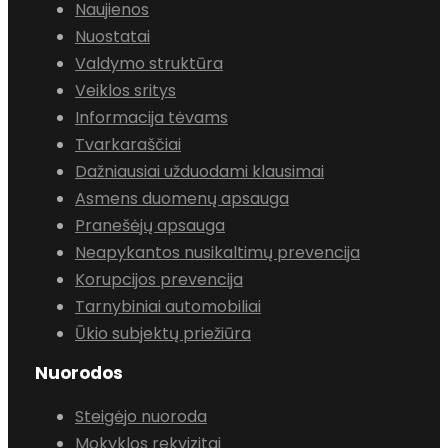
Naujienos
Nuostatai
Valdymo struktūra
Veiklos sritys
Informacija tėvams
Tvarkaraščiai
Dažniausiai užduodami klausimai
Asmens duomenų apsauga
Pranešėjų apsauga
Neapykantos nusikaltimų prevencija
Korupcijos prevencija
Tarnybiniai automobiliai
Ūkio subjektų priežiūra
Nuorodos
Steigėjo nuoroda
Mokyklos rekvizitai