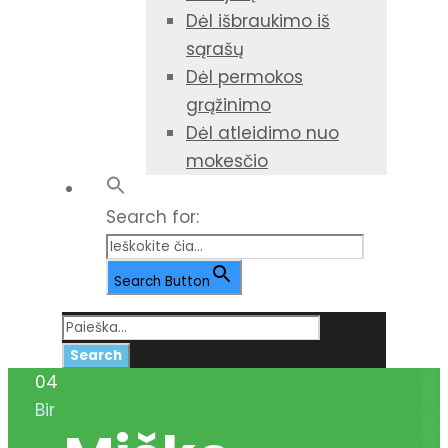
Dėl išbraukimo iš
sąrašų
Dėl permokos
grąžinimo
Dėl atleidimo nuo
mokesčio
Search for:
Search Button
04
Bir