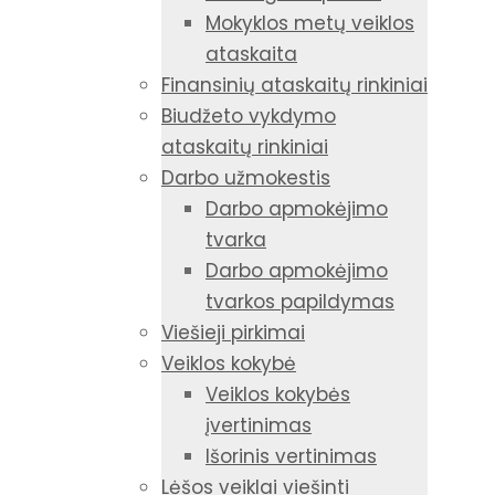
Mokyklos metų veiklos
ataskaita
Finansinių ataskaitų rinkiniai
Biudžeto vykdymo
ataskaitų rinkiniai
Darbo užmokestis
Darbo apmokėjimo
tvarka
Darbo apmokėjimo
tvarkos papildymas
Viešieji pirkimai
Veiklos kokybė
Veiklos kokybės
įvertinimas
Išorinis vertinimas
Lėšos veiklai viešinti