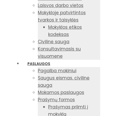
Laisvos darbo vietos
Mokykloje patvirtintos
tvarkos ir taisyklės
Mokyklos etikos
kodeksas
Civilinė sauga
Konsultavimasis su
visuomene
PASLAUGOS
Pagalba mokiniui
Saugus eismas, civilinė
sauga
Mokamos paslaugos
Prašymų formos
Prašymas priimti į
mokyklą