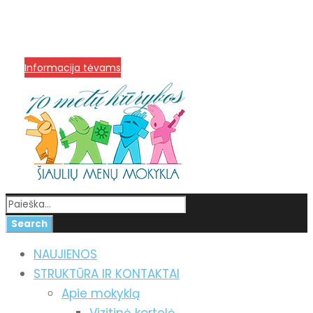
info@menum.lt
+370 636 60602 sutartys,
mokinių klausimai
+370 664 56045 sekretoriatas
Korupcijos prevencija
Informacija tėvams
NAUJIENOS
STRUKTŪRA IR KONTAKTAI
Apie mokyklą