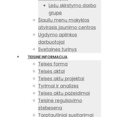
Lėšų skirstymo darbo
grupė
Šiaulių menų mokyklos
atvirasis jaunimo centras
Ugdymo aplinkos
darbuotojai
Svetainės turinys
TEISINĖ INFORMACIJA
Teisės forma
Teisės aktai
Teisės aktų projektai
Tyrimai ir analizės
Teisės aktų pažeidimai
Teisinė reguliavimo
stebėsena
Tarptautiniai susitarimai