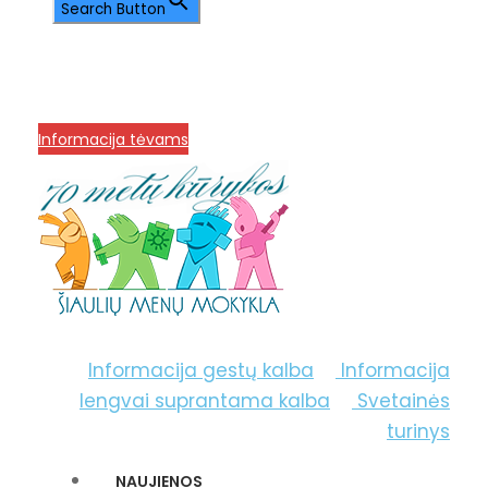
Search Button
info@menum.lt
+370 636 60602 sutartys,
mokinių klausimai
+370 664 56045 sekretoriatas
Korupcijos prevencija
Informacija tėvams
Informacija gestų kalba
Informacija
lengvai suprantama kalba
Svetainės
turinys
NAUJIENOS