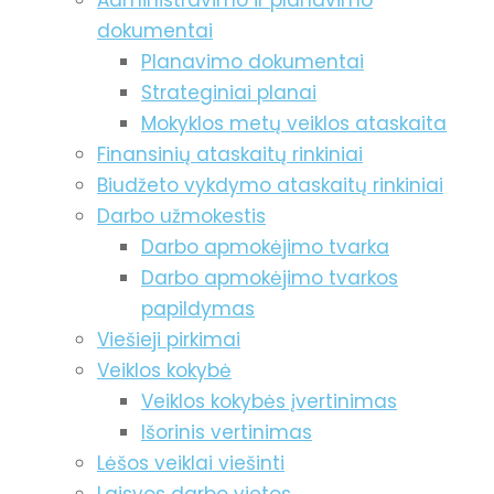
Administravimo ir planavimo
dokumentai
Planavimo dokumentai
Strateginiai planai
Mokyklos metų veiklos ataskaita
Finansinių ataskaitų rinkiniai
Biudžeto vykdymo ataskaitų rinkiniai
Darbo užmokestis
Darbo apmokėjimo tvarka
Darbo apmokėjimo tvarkos
papildymas
Viešieji pirkimai
Veiklos kokybė
Veiklos kokybės įvertinimas
Išorinis vertinimas
Lėšos veiklai viešinti