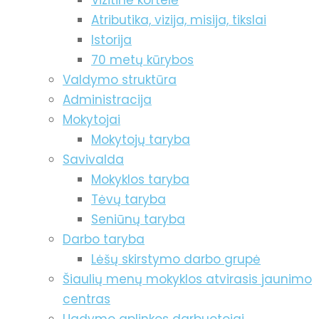
Vizitinė kortelė
Atributika, vizija, misija, tikslai
Istorija
70 metų kūrybos
Valdymo struktūra
Administracija
Mokytojai
Mokytojų taryba
Savivalda
Mokyklos taryba
Tėvų taryba
Seniūnų taryba
Darbo taryba
Lėšų skirstymo darbo grupė
Šiaulių menų mokyklos atvirasis jaunimo
centras