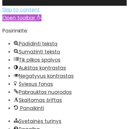
Skip to content
Open toolbar
Pasirinkite:
Padidinti tekstą
Sumažinti tekstą
Tik pilkos spalvos
Aukštas kontrastas
Negatyvus kontrastas
Šviesus fonas
Pabrauktos nuorodos
Skaitomas šriftas
Panaikinti
Svetainės turinys