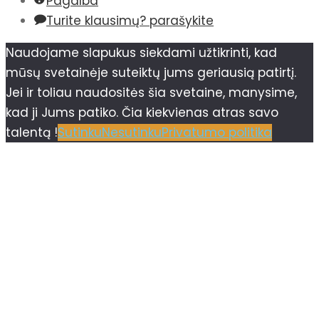
Pagalba
Turite klausimų? parašykite
Naudojame slapukus siekdami užtikrinti, kad
mūsų svetainėje suteiktų jums geriausią patirtį.
Jei ir toliau naudositės šia svetaine, manysime,
kad ji Jums patiko. Čia kiekvienas atras savo
talentą !
Sutinku
Nesutinku
Privatumo politika