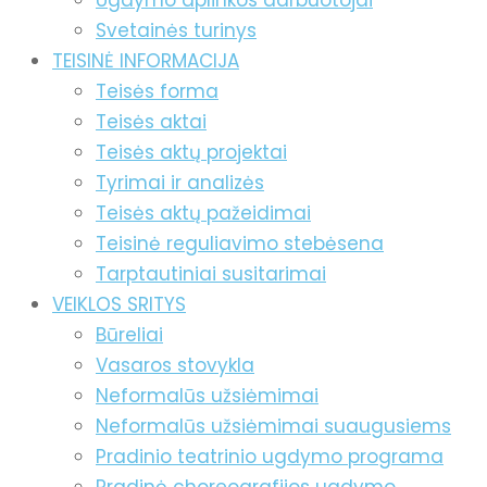
Ugdymo aplinkos darbuotojai
Svetainės turinys
TEISINĖ INFORMACIJA
Teisės forma
Teisės aktai
Teisės aktų projektai
Tyrimai ir analizės
Teisės aktų pažeidimai
Teisinė reguliavimo stebėsena
Tarptautiniai susitarimai
VEIKLOS SRITYS
Būreliai
Vasaros stovykla
Neformalūs užsiėmimai
Neformalūs užsiėmimai suaugusiems
Pradinio teatrinio ugdymo programa