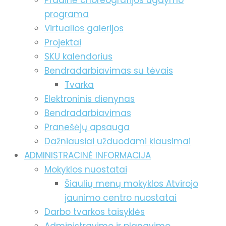
Pradinė choreografijos ugdymo
programa
Virtualios galerijos
Projektai
SKU kalendorius
Bendradarbiavimas su tėvais
Tvarka
Elektroninis dienynas
Bendradarbiavimas
Pranešėjų apsauga
Dažniausiai užduodami klausimai
ADMINISTRACINĖ INFORMACIJA
Mokyklos nuostatai
Šiaulių menų mokyklos Atvirojo
jaunimo centro nuostatai
Darbo tvarkos taisyklės