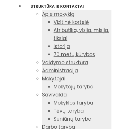
STRUKTŪRA IR KONTAKTAI
Apie mokyklą
Vizitinė kortelė
Atributika, vizija, misija,
tikslai
Istorija
70 metų kūrybos
Valdymo struktūra
Administracija
Mokytojai
Mokytojų taryba
Savivalda
Mokyklos taryba
Tėvų taryba
Seniūnų taryba
Darbo taryba