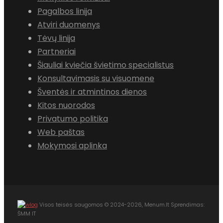
Pagalbos linija
Atviri duomenys
Tėvų linija
Partneriai
Šiauliai kviečia švietimo specialistus
Konsultavimasis su visuomene
Šventės ir atmintinos dienos
Kitos nuorodos
Privatumo politika
Web paštas
Mokymosi aplinka
Visos teisės saugomos © 2024-2026, Menum.lt Sprendimas:
ŠMM IT