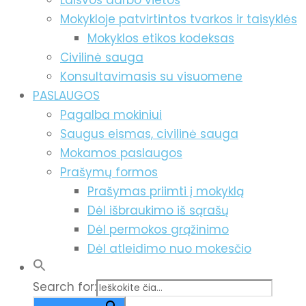
Laisvos darbo vietos
Mokykloje patvirtintos tvarkos ir taisyklės
Mokyklos etikos kodeksas
Civilinė sauga
Konsultavimasis su visuomene
PASLAUGOS
Pagalba mokiniui
Saugus eismas, civilinė sauga
Mokamos paslaugos
Prašymų formos
Prašymas priimti į mokyklą
Dėl išbraukimo iš sąrašų
Dėl permokos grąžinimo
Dėl atleidimo nuo mokesčio
Search for: