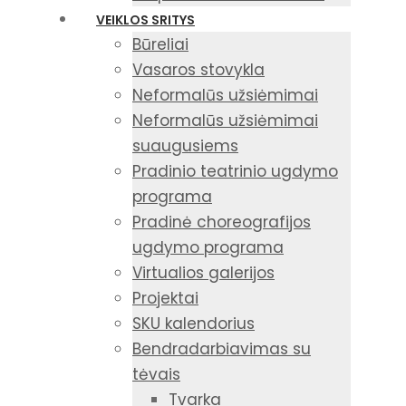
VEIKLOS SRITYS
Būreliai
Vasaros stovykla
Neformalūs užsiėmimai
Neformalūs užsiėmimai
suaugusiems
Pradinio teatrinio ugdymo
programa
Pradinė choreografijos
ugdymo programa
Virtualios galerijos
Projektai
SKU kalendorius
Bendradarbiavimas su
tėvais
Tvarka