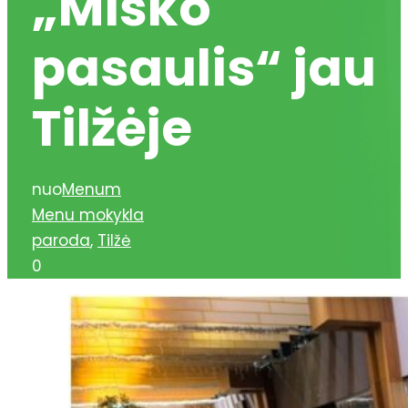
„Miško
pasaulis“ jau
Tilžėje
nuo
Menum
Menu mokykla
paroda
,
Tilžė
0