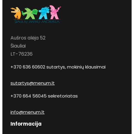
Aušros alėja 52
Šiauliai
LT-76236
+370 636 60602 sutartys, mokinių klausimai
sutartys@menum.lt
+370 664 56045 sekretoriatas
info@menum.lt
Informacija