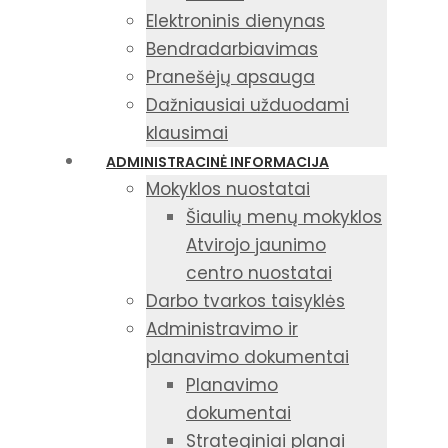
Elektroninis dienynas
Bendradarbiavimas
Pranešėjų apsauga
Dažniausiai užduodami
klausimai
ADMINISTRACINĖ INFORMACIJA
Mokyklos nuostatai
Šiaulių menų mokyklos
Atvirojo jaunimo
centro nuostatai
Darbo tvarkos taisyklės
Administravimo ir
planavimo dokumentai
Planavimo
dokumentai
Strateginiai planai