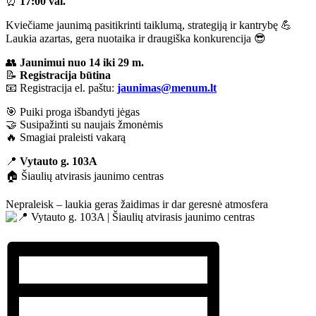
⏰
17:00 val.
Kviečiame jaunimą pasitikrinti taiklumą, strategiją ir kantrybę 💪
Laukia azartas, gera nuotaika ir draugiška konkurencija 😎
👥
Jaunimui nuo 14 iki 29 m.
📝
Registracija būtina
📧 Registracija el. paštu:
jaunimas@menum.lt
🎯 Puiki proga išbandyti jėgas
🤝 Susipažinti su naujais žmonėmis
🔥 Smagiai praleisti vakarą
📍
Vytauto g. 103A
🏠 Šiaulių atvirasis jaunimo centras
Nepraleisk – laukia geras žaidimas ir dar geresnė atmosfera
Vytauto g. 103A | Šiaulių atvirasis jaunimo centras