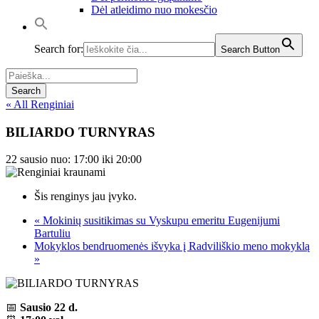
Dėl atleidimo nuo mokesčio
Search for:
Search Button
« All Renginiai
BILIARDO TURNYRAS
22 sausio nuo: 17:00
iki
20:00
Šis renginys jau įvyko.
«
Mokinių susitikimas su Vyskupu emeritu Eugenijumi
Bartuliu
Mokyklos bendruomenės išvyka į Radviliškio meno mokyklą
»
📅
Sausio 22 d.