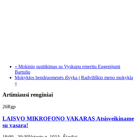
«
Mokinių susitikimas su Vyskupu emeritu Eugenijumi
Bartuliu
Mokyklos bendruomenės išvyka į Radviliškio meno mokyklą
»
Artimiausi renginiai
26
Rgp
LAISVO MIKROFONO VAKARAS Atsisveikiname
su vasara!
18:00 - 20:30
Vytauto g. 103A, Šiauliai