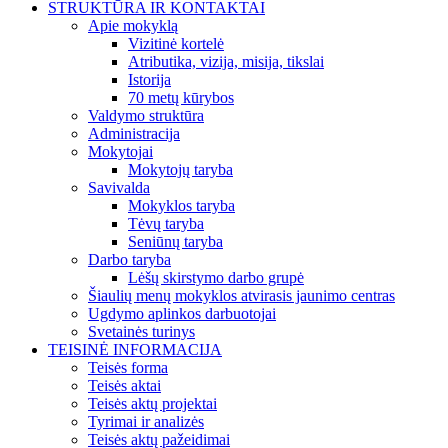
STRUKTŪRA IR KONTAKTAI
Apie mokyklą
Vizitinė kortelė
Atributika, vizija, misija, tikslai
Istorija
70 metų kūrybos
Valdymo struktūra
Administracija
Mokytojai
Mokytojų taryba
Savivalda
Mokyklos taryba
Tėvų taryba
Seniūnų taryba
Darbo taryba
Lėšų skirstymo darbo grupė
Šiaulių menų mokyklos atvirasis jaunimo centras
Ugdymo aplinkos darbuotojai
Svetainės turinys
TEISINĖ INFORMACIJA
Teisės forma
Teisės aktai
Teisės aktų projektai
Tyrimai ir analizės
Teisės aktų pažeidimai