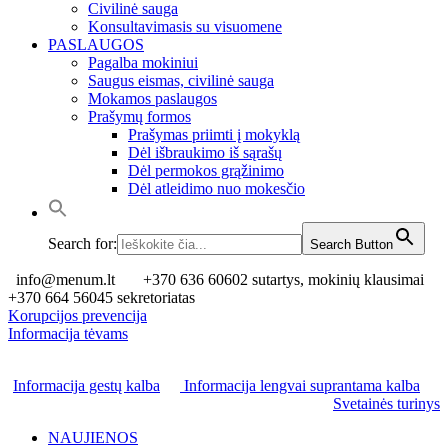
Civilinė sauga
Konsultavimasis su visuomene
PASLAUGOS
Pagalba mokiniui
Saugus eismas, civilinė sauga
Mokamos paslaugos
Prašymų formos
Prašymas priimti į mokyklą
Dėl išbraukimo iš sąrašų
Dėl permokos grąžinimo
Dėl atleidimo nuo mokesčio
Search for:
Search Button
info@menum.lt
+370 636 60602 sutartys, mokinių klausimai
+370 664 56045 sekretoriatas
Korupcijos prevencija
Informacija tėvams
Informacija gestų kalba
Informacija lengvai suprantama kalba
Svetainės turinys
NAUJIENOS