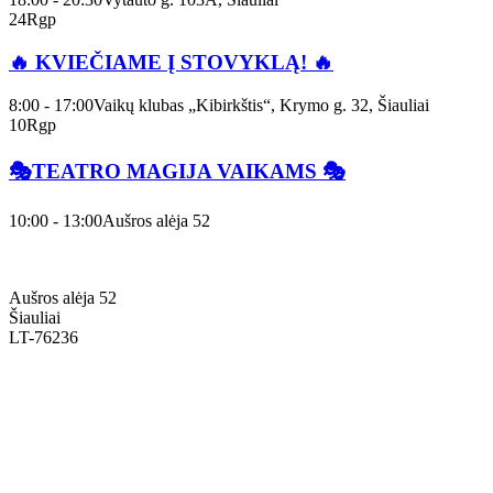
24
Rgp
🔥 KVIEČIAME Į STOVYKLĄ! 🔥
8:00 - 17:00
Vaikų klubas „Kibirkštis“, Krymo g. 32, Šiauliai
10
Rgp
🎭TEATRO MAGIJA VAIKAMS 🎭
10:00 - 13:00
Aušros alėja 52
Aušros alėja 52
Šiauliai
LT-76236
+370 636 60602 sutartys, mokinių klausimai
sutartys@menum.lt
+370 664 56045 sekretoriatas
info@menum.lt