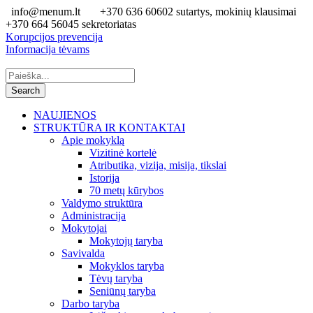
info@menum.lt
+370 636 60602 sutartys, mokinių klausimai
+370 664 56045 sekretoriatas
Korupcijos prevencija
Informacija tėvams
NAUJIENOS
STRUKTŪRA IR KONTAKTAI
Apie mokyklą
Vizitinė kortelė
Atributika, vizija, misija, tikslai
Istorija
70 metų kūrybos
Valdymo struktūra
Administracija
Mokytojai
Mokytojų taryba
Savivalda
Mokyklos taryba
Tėvų taryba
Seniūnų taryba
Darbo taryba