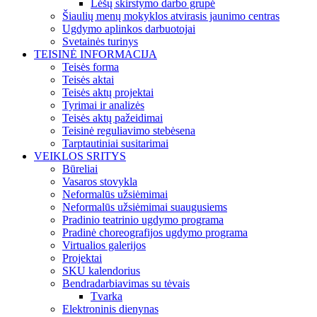
Lėšų skirstymo darbo grupė
Šiaulių menų mokyklos atvirasis jaunimo centras
Ugdymo aplinkos darbuotojai
Svetainės turinys
TEISINĖ INFORMACIJA
Teisės forma
Teisės aktai
Teisės aktų projektai
Tyrimai ir analizės
Teisės aktų pažeidimai
Teisinė reguliavimo stebėsena
Tarptautiniai susitarimai
VEIKLOS SRITYS
Būreliai
Vasaros stovykla
Neformalūs užsiėmimai
Neformalūs užsiėmimai suaugusiems
Pradinio teatrinio ugdymo programa
Pradinė choreografijos ugdymo programa
Virtualios galerijos
Projektai
SKU kalendorius
Bendradarbiavimas su tėvais
Tvarka
Elektroninis dienynas