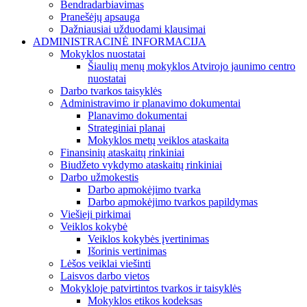
Bendradarbiavimas
Pranešėjų apsauga
Dažniausiai užduodami klausimai
ADMINISTRACINĖ INFORMACIJA
Mokyklos nuostatai
Šiaulių menų mokyklos Atvirojo jaunimo centro
nuostatai
Darbo tvarkos taisyklės
Administravimo ir planavimo dokumentai
Planavimo dokumentai
Strateginiai planai
Mokyklos metų veiklos ataskaita
Finansinių ataskaitų rinkiniai
Biudžeto vykdymo ataskaitų rinkiniai
Darbo užmokestis
Darbo apmokėjimo tvarka
Darbo apmokėjimo tvarkos papildymas
Viešieji pirkimai
Veiklos kokybė
Veiklos kokybės įvertinimas
Išorinis vertinimas
Lėšos veiklai viešinti
Laisvos darbo vietos
Mokykloje patvirtintos tvarkos ir taisyklės
Mokyklos etikos kodeksas