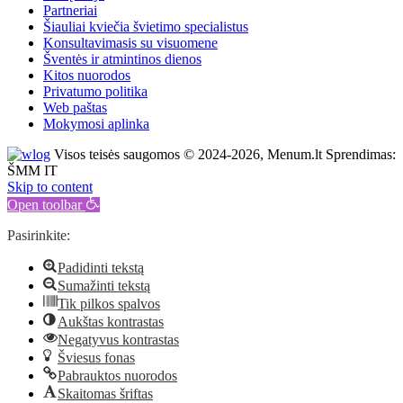
Partneriai
Šiauliai kviečia švietimo specialistus
Konsultavimasis su visuomene
Šventės ir atmintinos dienos
Kitos nuorodos
Privatumo politika
Web paštas
Mokymosi aplinka
Visos teisės saugomos © 2024-2026, Menum.lt Sprendimas:
ŠMM IT
Skip to content
Open toolbar
Pasirinkite:
Padidinti tekstą
Sumažinti tekstą
Tik pilkos spalvos
Aukštas kontrastas
Negatyvus kontrastas
Šviesus fonas
Pabrauktos nuorodos
Skaitomas šriftas