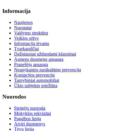
Informacija
Naujienos
Nuostatai
Valdymo struktūra
Veiklos sritys
Informacija tėvams
Tvarkaraščiai
Dažniausiai užduodami klausimai
Asmens duomenų apsauga
Pranešėjų apsauga
Neapykantos nusikaltimų prevencija
Korupcijos prevencija
Tarnybiniai automobiliai
Ūkio subjektų priežiūra
Nuorodos
Steigėjo nuoroda
Mokyklos rekvizitai
Pagalbos linija
Atviri duomenys
Tėvų linija