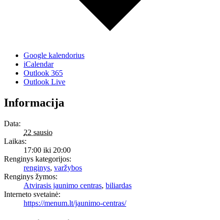
Google kalendorius
iCalendar
Outlook 365
Outlook Live
Informacija
Data:
22 sausio
Laikas:
17:00 iki 20:00
Renginys kategorijos:
renginys
,
varžybos
Renginys žymos:
Atvirasis jaunimo centras
,
biliardas
Interneto svetainė:
https://menum.lt/jaunimo-centras/