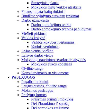
Strateginiai planai
Mokyklos metų veiklos ataskaita
Finansinių ataskaitų rinkiniai
Biudžeto vykdymo ataskaitų rinkiniai
Darbo užmokestis
Darbo apmokėjimo tvarka
Darbo apmokėjimo tvarkos papildymas
Viešieji pirkimai
Veiklos kokybė
Veiklos kokybės įvertinimas
Išorinis vertinimas
Lėšos veiklai viešinti
Laisvos darbo vietos
Mokykloje patvirtintos tvarkos ir taisyklės
Mokyklos etikos kodeksas
Civilinė sauga
Konsultavimasis su visuomene
PASLAUGOS
Pagalba mokiniui
Saugus eismas, civilinė sauga
Mokamos paslaugos
Prašymų formos
Prašymas priimti į mokyklą
Dėl išbraukimo iš sąrašų
Dėl permokos grąžinimo