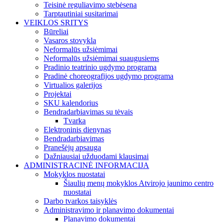
Teisinė reguliavimo stebėsena
Tarptautiniai susitarimai
VEIKLOS SRITYS
Būreliai
Vasaros stovykla
Neformalūs užsiėmimai
Neformalūs užsiėmimai suaugusiems
Pradinio teatrinio ugdymo programa
Pradinė choreografijos ugdymo programa
Virtualios galerijos
Projektai
SKU kalendorius
Bendradarbiavimas su tėvais
Tvarka
Elektroninis dienynas
Bendradarbiavimas
Pranešėjų apsauga
Dažniausiai užduodami klausimai
ADMINISTRACINĖ INFORMACIJA
Mokyklos nuostatai
Šiaulių menų mokyklos Atvirojo jaunimo centro
nuostatai
Darbo tvarkos taisyklės
Administravimo ir planavimo dokumentai
Planavimo dokumentai