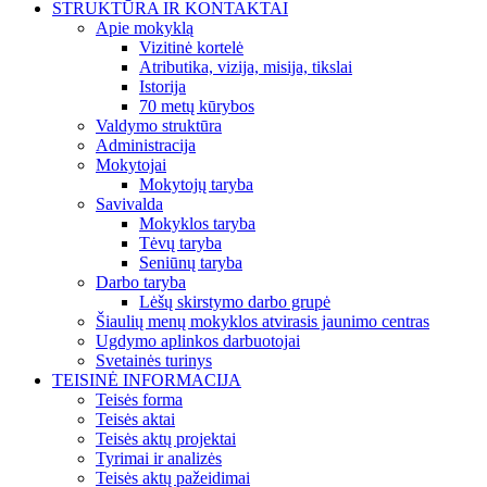
STRUKTŪRA IR KONTAKTAI
Apie mokyklą
Vizitinė kortelė
Atributika, vizija, misija, tikslai
Istorija
70 metų kūrybos
Valdymo struktūra
Administracija
Mokytojai
Mokytojų taryba
Savivalda
Mokyklos taryba
Tėvų taryba
Seniūnų taryba
Darbo taryba
Lėšų skirstymo darbo grupė
Šiaulių menų mokyklos atvirasis jaunimo centras
Ugdymo aplinkos darbuotojai
Svetainės turinys
TEISINĖ INFORMACIJA
Teisės forma
Teisės aktai
Teisės aktų projektai
Tyrimai ir analizės
Teisės aktų pažeidimai