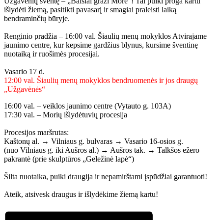
Užgavėnių šventę – „Baisiai graži Morė“! Tai puiki proga kartu
išlydėti žiemą, pasitikti pavasarį ir smagiai praleisti laiką
bendraminčių būryje.
Renginio pradžia – 16:00 val. Šiaulių menų mokyklos Atvirajame
jaunimo centre, kur kepsime gardžius blynus, kursime šventinę
nuotaiką ir ruošimės procesijai.
Vasario 17 d.
12:00 val. Šiaulių menų mokyklos bendruomenės ir jos draugų
„Užgavėnės“
16:00 val. – veiklos jaunimo centre (Vytauto g. 103A)
17:30 val. – Morių išlydėtuvių procesija
Procesijos maršrutas:
Kaštonų al. → Vilniaus g. bulvaras → Vasario 16-osios g.
(nuo Vilniaus g. iki Aušros al.) → Aušros tak. → Talkšos ežero
pakrantė (prie skulptūros „Geležinė lapė“)
Šilta nuotaika, puiki draugija ir nepamirštami įspūdžiai garantuoti!
Ateik, atsivesk draugus ir išlydėkime žiemą kartu!