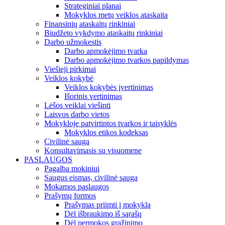
Strateginiai planai
Mokyklos metų veiklos ataskaita
Finansinių ataskaitų rinkiniai
Biudžeto vykdymo ataskaitų rinkiniai
Darbo užmokestis
Darbo apmokėjimo tvarka
Darbo apmokėjimo tvarkos papildymas
Viešieji pirkimai
Veiklos kokybė
Veiklos kokybės įvertinimas
Išorinis vertinimas
Lėšos veiklai viešinti
Laisvos darbo vietos
Mokykloje patvirtintos tvarkos ir taisyklės
Mokyklos etikos kodeksas
Civilinė sauga
Konsultavimasis su visuomene
PASLAUGOS
Pagalba mokiniui
Saugus eismas, civilinė sauga
Mokamos paslaugos
Prašymų formos
Prašymas priimti į mokyklą
Dėl išbraukimo iš sąrašų
Dėl permokos grąžinimo