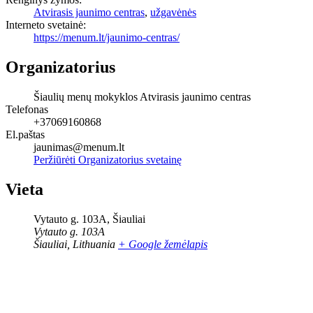
Atvirasis jaunimo centras
,
užgavėnės
Interneto svetainė:
https://menum.lt/jaunimo-centras/
Organizatorius
Šiaulių menų mokyklos Atvirasis jaunimo centras
Telefonas
+37069160868
El.paštas
jaunimas@menum.lt
Peržiūrėti Organizatorius svetainę
Vieta
Vytauto g. 103A, Šiauliai
Vytauto g. 103A
Šiauliai
,
Lithuania
+ Google žemėlapis