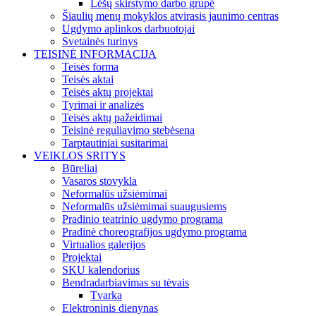
Lėšų skirstymo darbo grupė
Šiaulių menų mokyklos atvirasis jaunimo centras
Ugdymo aplinkos darbuotojai
Svetainės turinys
TEISINĖ INFORMACIJA
Teisės forma
Teisės aktai
Teisės aktų projektai
Tyrimai ir analizės
Teisės aktų pažeidimai
Teisinė reguliavimo stebėsena
Tarptautiniai susitarimai
VEIKLOS SRITYS
Būreliai
Vasaros stovykla
Neformalūs užsiėmimai
Neformalūs užsiėmimai suaugusiems
Pradinio teatrinio ugdymo programa
Pradinė choreografijos ugdymo programa
Virtualios galerijos
Projektai
SKU kalendorius
Bendradarbiavimas su tėvais
Tvarka
Elektroninis dienynas