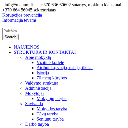
info@menum.lt
+370 636 60602 sutartys, mokinių klausimai
+370 664 56045 sekretoriatas
Korupcijos prevencija
Informacija tėvams
NAUJIENOS
STRUKTŪRA IR KONTAKTAI
Apie mokyklą
Vizitinė kortelė
Atributika, vizija, misija, tikslai
Istorija
70 metų kūrybos
Valdymo struktūra
Administracija
Mokytojai
Mokytojų taryba
Savivalda
Mokyklos taryba
Tėvų taryba
Seniūnų taryba
Darbo taryba