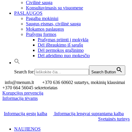
Civilinė sauga
Konsultavimasis su visuomene
PASLAUGOS
Pagalba mokiniui
Saugus eismas, civilinė sauga
Mokamos paslaugos
Prašymų formos
Prašymas priimti į mokyklą
Dėl išbraukimo iš sąrašų
Dėl permokos grąžinimo
Dėl atleidimo nuo mokesčio
Search for:
Search Button
info@menum.lt
+370 636 60602 sutartys, mokinių klausimai
+370 664 56045 sekretoriatas
Korupcijos prevencija
Informacija tėvams
Informacija gestų kalba
Informacija lengvai suprantama kalba
Svetainės turinys
NAUJIENOS