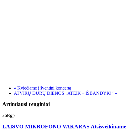
«
Kviečiame į šventinį koncertą
ATVIRŲ DURŲ DIENOS „ATEIK – IŠBANDYK!“
»
Artimiausi renginiai
26
Rgp
LAISVO MIKROFONO VAKARAS Atsisveikiname