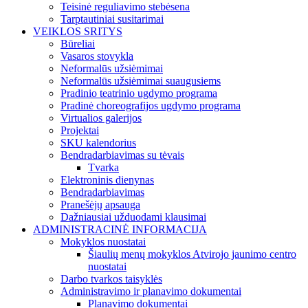
Teisinė reguliavimo stebėsena
Tarptautiniai susitarimai
VEIKLOS SRITYS
Būreliai
Vasaros stovykla
Neformalūs užsiėmimai
Neformalūs užsiėmimai suaugusiems
Pradinio teatrinio ugdymo programa
Pradinė choreografijos ugdymo programa
Virtualios galerijos
Projektai
SKU kalendorius
Bendradarbiavimas su tėvais
Tvarka
Elektroninis dienynas
Bendradarbiavimas
Pranešėjų apsauga
Dažniausiai užduodami klausimai
ADMINISTRACINĖ INFORMACIJA
Mokyklos nuostatai
Šiaulių menų mokyklos Atvirojo jaunimo centro
nuostatai
Darbo tvarkos taisyklės
Administravimo ir planavimo dokumentai
Planavimo dokumentai