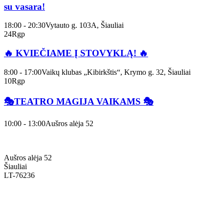
su vasara!
18:00 - 20:30
Vytauto g. 103A, Šiauliai
24
Rgp
🔥 KVIEČIAME Į STOVYKLĄ! 🔥
8:00 - 17:00
Vaikų klubas „Kibirkštis“, Krymo g. 32, Šiauliai
10
Rgp
🎭TEATRO MAGIJA VAIKAMS 🎭
10:00 - 13:00
Aušros alėja 52
Aušros alėja 52
Šiauliai
LT-76236
+370 636 60602 sutartys, mokinių klausimai
sutartys@menum.lt