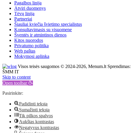
Pagalbos linija
Atviri duomenys
Tėvų linija
Partneriai
Šiauliai kviečia švietimo specialistus
Konsultavimasis su visuomene
Šventės ir atmintinos dienos
Kitos nuorodos
Privatumo politika
Web paštas
Mokymosi aplinka
Visos teisės saugomos © 2024-2026, Menum.lt Sprendimas:
ŠMM IT
Skip to content
Open toolbar
Pasirinkite:
Padidinti tekstą
Sumažinti tekstą
Tik pilkos spalvos
Aukštas kontrastas
Negatyvus kontrastas