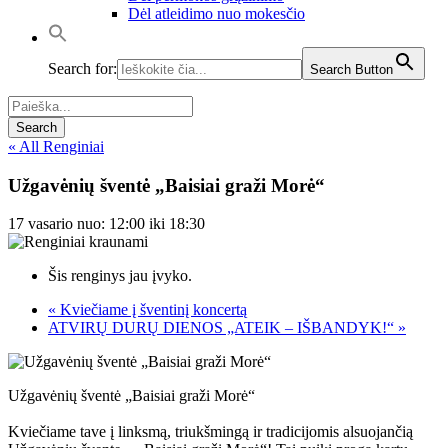
Dėl atleidimo nuo mokesčio
Search for:
Search Button
« All Renginiai
Užgavėnių šventė „Baisiai graži Morė“
17 vasario nuo: 12:00
iki
18:30
Šis renginys jau įvyko.
«
Kviečiame į šventinį koncertą
ATVIRŲ DURŲ DIENOS „ATEIK – IŠBANDYK!“
»
Užgavėnių šventė „Baisiai graži Morė“
Kviečiame tave į linksmą, triukšmingą ir tradicijomis alsuojančią