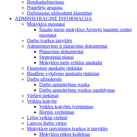
Bendradarbiavimas
Pranešėjų apsauga
Dažniausiai užduodami klausimai
ADMINISTRACINĖ INFORMACIJA
Mokyklos nuostatai
Šiaulių menų mokyklos Atvirojo jaunimo centro
nuostatai
Darbo tvarkos taisyklės
Administravimo ir planavimo dokumentai
Planavimo dokumentai
Strateginiai planai
Mokyklos metų veiklos ataskaita
Finansinių ataskaitų rinkiniai
Biudžeto vykdymo ataskaitų rinkiniai
Darbo užmokestis
Darbo apmokėjimo tvarka
Darbo apmokėjimo tvarkos papildymas
Viešieji pirkimai
Veiklos kokybė
Veiklos kokybės įvertinimas
Išorinis vertinimas
Lėšos veiklai viešinti
Laisvos darbo vietos
Mokykloje patvirtintos tvarkos ir taisyklės
Mokyklos etikos kodeksas