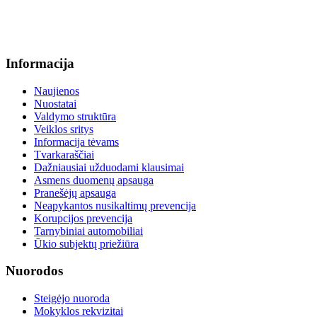
+370 664 56045 sekretoriatas
info@menum.lt
Informacija
Naujienos
Nuostatai
Valdymo struktūra
Veiklos sritys
Informacija tėvams
Tvarkaraščiai
Dažniausiai užduodami klausimai
Asmens duomenų apsauga
Pranešėjų apsauga
Neapykantos nusikaltimų prevencija
Korupcijos prevencija
Tarnybiniai automobiliai
Ūkio subjektų priežiūra
Nuorodos
Steigėjo nuoroda
Mokyklos rekvizitai