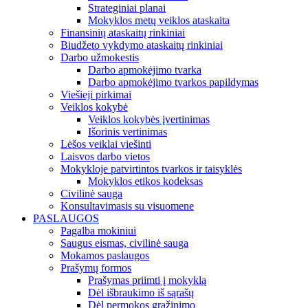
Strateginiai planai
Mokyklos metų veiklos ataskaita
Finansinių ataskaitų rinkiniai
Biudžeto vykdymo ataskaitų rinkiniai
Darbo užmokestis
Darbo apmokėjimo tvarka
Darbo apmokėjimo tvarkos papildymas
Viešieji pirkimai
Veiklos kokybė
Veiklos kokybės įvertinimas
Išorinis vertinimas
Lėšos veiklai viešinti
Laisvos darbo vietos
Mokykloje patvirtintos tvarkos ir taisyklės
Mokyklos etikos kodeksas
Civilinė sauga
Konsultavimasis su visuomene
PASLAUGOS
Pagalba mokiniui
Saugus eismas, civilinė sauga
Mokamos paslaugos
Prašymų formos
Prašymas priimti į mokyklą
Dėl išbraukimo iš sąrašų
Dėl permokos grąžinimo