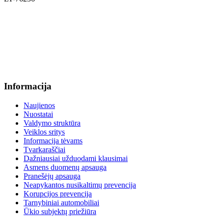
+370 636 60602 sutartys, mokinių klausimai
sutartys@menum.lt
+370 664 56045 sekretoriatas
info@menum.lt
Informacija
Naujienos
Nuostatai
Valdymo struktūra
Veiklos sritys
Informacija tėvams
Tvarkaraščiai
Dažniausiai užduodami klausimai
Asmens duomenų apsauga
Pranešėjų apsauga
Neapykantos nusikaltimų prevencija
Korupcijos prevencija
Tarnybiniai automobiliai
Ūkio subjektų priežiūra