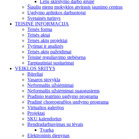
Lėšų skirstymo darbo grupė
Šiaulių menų mokyklos atvirasis jaunimo centras
Ugdymo aplinkos darbuotojai
Svetainės turinys
TEISINĖ INFORMACIJA
Teisės forma
Teisės aktai
Teisės aktų projektai
Tyrimai ir analizės
Teisės aktų pažeidimai
Teisinė reguliavimo stebėsena
Tarptautiniai susitarimai
VEIKLOS SRITYS
Būreliai
Vasaros stovykla
Neformalūs užsiėmimai
Neformalūs užsiėmimai suaugusiems
Pradinio teatrinio ugdymo programa
Pradinė choreografijos ugdymo programa
Virtualios galerijos
Projektai
SKU kalendorius
Bendradarbiavimas su tėvais
Tvarka
Elektroninis dienynas