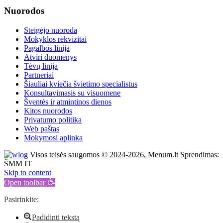
Nuorodos
Steigėjo nuoroda
Mokyklos rekvizitai
Pagalbos linija
Atviri duomenys
Tėvų linija
Partneriai
Šiauliai kviečia švietimo specialistus
Konsultavimasis su visuomene
Šventės ir atmintinos dienos
Kitos nuorodos
Privatumo politika
Web paštas
Mokymosi aplinka
Visos teisės saugomos © 2024-2026, Menum.lt Sprendimas:
ŠMM IT
Skip to content
Open toolbar
Pasirinkite:
Padidinti tekstą