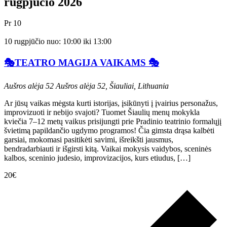
rugpjūčio 2026
Pr
10
10 rugpjūčio nuo: 10:00
iki
13:00
🎭TEATRO MAGIJA VAIKAMS 🎭
Aušros alėja 52
Aušros alėja 52, Šiauliai, Lithuania
Ar jūsų vaikas mėgsta kurti istorijas, įsikūnyti į įvairius personažus,
improvizuoti ir nebijo svajoti? Tuomet Šiaulių menų mokykla
kviečia 7–12 metų vaikus prisijungti prie Pradinio teatrinio formalųjį
švietimą papildančio ugdymo programos! Čia gimsta drąsa kalbėti
garsiai, mokomasi pasitikėti savimi, išreikšti jausmus,
bendradarbiauti ir išgirsti kitą. Vaikai mokysis vaidybos, sceninės
kalbos, sceninio judesio, improvizacijos, kurs etiudus, […]
20€