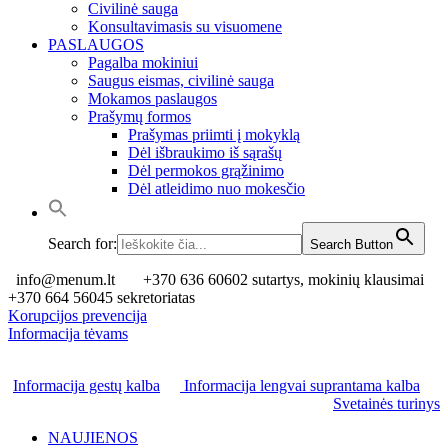
Civilinė sauga
Konsultavimasis su visuomene
PASLAUGOS
Pagalba mokiniui
Saugus eismas, civilinė sauga
Mokamos paslaugos
Prašymų formos
Prašymas priimti į mokyklą
Dėl išbraukimo iš sąrašų
Dėl permokos grąžinimo
Dėl atleidimo nuo mokesčio
Search for:
Search Button
info@menum.lt
+370 636 60602 sutartys, mokinių klausimai
+370 664 56045 sekretoriatas
Korupcijos prevencija
Informacija tėvams
Informacija gestų kalba
Informacija lengvai suprantama kalba
Svetainės turinys
NAUJIENOS