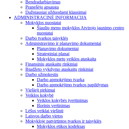
Bendradarbiavimas
Pranešėjų apsauga
Dažniausiai užduodami klausimai
ADMINISTRACINĖ INFORMACIJA
Mokyklos nuostatai
Šiaulių menų mokyklos Atvirojo jaunimo centro
nuostatai
Darbo tvarkos taisyklės
Administravimo ir planavimo dokumentai
Planavimo dokumentai
Strateginiai planai
Mokyklos metų veiklos ataskaita
Finansinių ataskaitų rinkiniai
Biudžeto vykdymo ataskaitų rinkiniai
Darbo užmokestis
Darbo apmokėjimo tvarka
Darbo apmokėjimo tvarkos papildymas
Viešieji pirkimai
Veiklos kokybė
Veiklos kokybės įvertinimas
Išorinis vertinimas
Lėšos veiklai viešinti
Laisvos darbo vietos
Mokykloje patvirtintos tvarkos ir taisyklės
Mokyklos etikos kodeksas