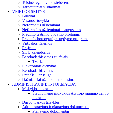
Teisinė reguliavimo stebėsena
Tarptautiniai susitarimai
VEIKLOS SRITYS
Būreliai
Vasaros stovykla
Neformalūs užsiėmimai
Neformalūs užsiėmimai suaugusiems
Pradinio teatrinio ugdymo programa
Pradinė choreografijos ugdymo programa
Virtualios galerijos
Projektai
SKU kalendorius
Bendradarbiavimas su tėvais
Tvarka
Elektroninis dienynas
Bendradarbiavimas
Pranešėjų apsauga
Dažniausiai užduodami klausimai
ADMINISTRACINĖ INFORMACIJA
Mokyklos nuostatai
Šiaulių menų mokyklos Atvirojo jaunimo centro
nuostatai
Darbo tvarkos taisyklės
Administravimo ir planavimo dokumentai
Planavimo dokumentai