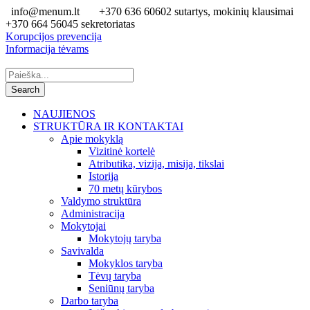
info@menum.lt
+370 636 60602 sutartys, mokinių klausimai
+370 664 56045 sekretoriatas
Korupcijos prevencija
Informacija tėvams
NAUJIENOS
STRUKTŪRA IR KONTAKTAI
Apie mokyklą
Vizitinė kortelė
Atributika, vizija, misija, tikslai
Istorija
70 metų kūrybos
Valdymo struktūra
Administracija
Mokytojai
Mokytojų taryba
Savivalda
Mokyklos taryba
Tėvų taryba
Seniūnų taryba
Darbo taryba