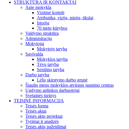
STRUKTŪRA IR KONTAKTAI
Apie mokyklą
Vizitinė kortelė
Atributika, vizija, misija, tikslai
Istorija
70 metų kūrybos
Valdymo struktūra
Administracija
Mokytojai
Mokytojų taryba
Savivalda
Mokyklos taryba
Tėvų taryba
Seniūnų taryba
Darbo taryba
Lėšų skirstymo darbo grupė
Šiaulių menų mokyklos atvirasis jaunimo centras
Ugdymo aplinkos darbuotojai
Svetainės turinys
TEISINĖ INFORMACIJA
Teisės forma
Teisės aktai
Teisės aktų projektai
Tyrimai ir analizės
Teisės aktų pažeidimai