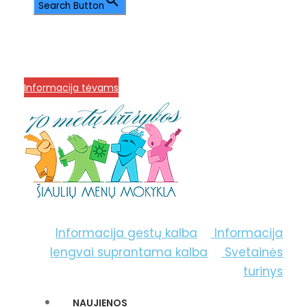
Search Button
info@menum.lt
+370 636 60602 sutartys,
mokinių klausimai
+370 664 56045 sekretoriatas
Korupcijos prevencija
Informacija tėvams
Informacija gestų kalba
Informacija
lengvai suprantama kalba
Svetainės
turinys
NAUJIENOS