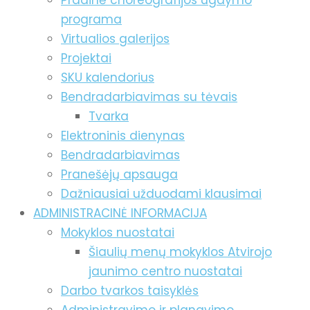
Pradinė choreografijos ugdymo
programa
Virtualios galerijos
Projektai
SKU kalendorius
Bendradarbiavimas su tėvais
Tvarka
Elektroninis dienynas
Bendradarbiavimas
Pranešėjų apsauga
Dažniausiai užduodami klausimai
ADMINISTRACINĖ INFORMACIJA
Mokyklos nuostatai
Šiaulių menų mokyklos Atvirojo
jaunimo centro nuostatai
Darbo tvarkos taisyklės