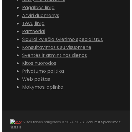
Pagalbos linija
Atviri duomenys
Tėvų linija
Partneriai
Šiauliai kviečia švietimo specialistus
Konsultavimasis su visuomene
Šventės ir atmintinos dienos
Kitos nuorodos
Privatumo politika
Web paštas
Mokymosi aplinka
Visos teisės saugomos © 2024-2026, Menum.lt Sprendimas:
ŠMM IT