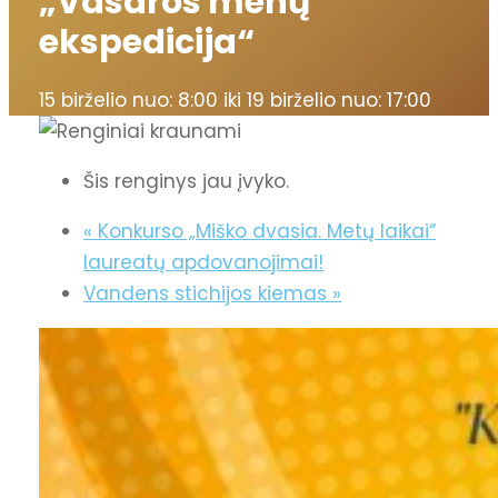
„Vasaros menų
ekspedicija“
15 birželio nuo: 8:00
iki
19 birželio nuo: 17:00
Šis renginys jau įvyko.
«
Konkurso „Miško dvasia. Metų laikai“
laureatų apdovanojimai!
Vandens stichijos kiemas
»