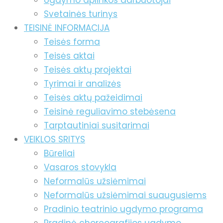
Ugdymo aplinkos darbuotojai
Svetainės turinys
TEISINĖ INFORMACIJA
Teisės forma
Teisės aktai
Teisės aktų projektai
Tyrimai ir analizės
Teisės aktų pažeidimai
Teisinė reguliavimo stebėsena
Tarptautiniai susitarimai
VEIKLOS SRITYS
Būreliai
Vasaros stovykla
Neformalūs užsiėmimai
Neformalūs užsiėmimai suaugusiems
Pradinio teatrinio ugdymo programa