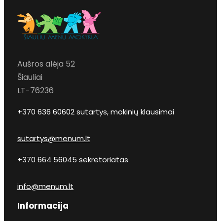
Aušros alėja 52
Šiauliai
LT-76236
+370 636 60602 sutartys, mokinių klausimai
sutartys@menum.lt
+370 664 56045 sekretoriatas
info@menum.lt
Informacija