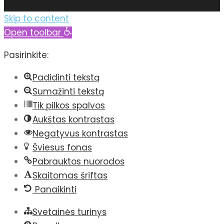
Skip to content
Open toolbar
Pasirinkite:
Padidinti tekstą
Sumažinti tekstą
Tik pilkos spalvos
Aukštas kontrastas
Negatyvus kontrastas
Šviesus fonas
Pabrauktos nuorodos
Skaitomas šriftas
Panaikinti
Svetainės turinys