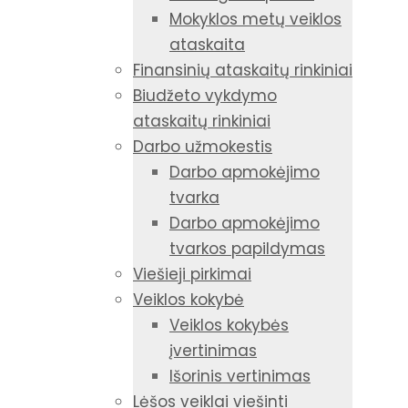
Mokyklos metų veiklos
ataskaita
Finansinių ataskaitų rinkiniai
Biudžeto vykdymo
ataskaitų rinkiniai
Darbo užmokestis
Darbo apmokėjimo
tvarka
Darbo apmokėjimo
tvarkos papildymas
Viešieji pirkimai
Veiklos kokybė
Veiklos kokybės
įvertinimas
Išorinis vertinimas
Lėšos veiklai viešinti