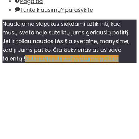
Pagalba
Turite klausimų? parašykite
Naudojame slapukus siekdami užtikrinti, kad
mūsų svetainėje suteiktų jums geriausią patirtį.
Jei ir toliau naudositės šia svetaine, manysime,
kad ji Jums patiko. Čia kiekvienas atras savo
talentą !
Sutinku
Nesutinku
Privatumo politika