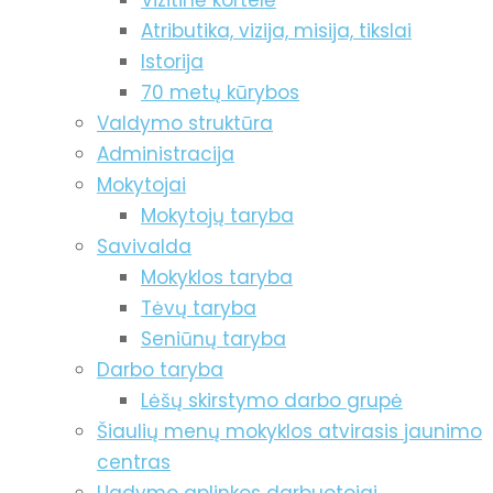
Vizitinė kortelė
Atributika, vizija, misija, tikslai
Istorija
70 metų kūrybos
Valdymo struktūra
Administracija
Mokytojai
Mokytojų taryba
Savivalda
Mokyklos taryba
Tėvų taryba
Seniūnų taryba
Darbo taryba
Lėšų skirstymo darbo grupė
Šiaulių menų mokyklos atvirasis jaunimo
centras