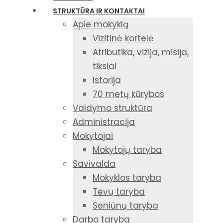
STRUKTŪRA IR KONTAKTAI
Apie mokyklą
Vizitinė kortelė
Atributika, vizija, misija,
tikslai
Istorija
70 metų kūrybos
Valdymo struktūra
Administracija
Mokytojai
Mokytojų taryba
Savivalda
Mokyklos taryba
Tėvų taryba
Seniūnų taryba
Darbo taryba