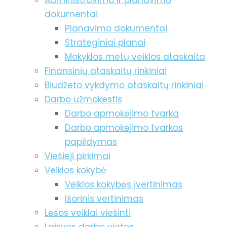
Administravimo ir planavimo
dokumentai
Planavimo dokumentai
Strateginiai planai
Mokyklos metų veiklos ataskaita
Finansinių ataskaitų rinkiniai
Biudžeto vykdymo ataskaitų rinkiniai
Darbo užmokestis
Darbo apmokėjimo tvarka
Darbo apmokėjimo tvarkos
papildymas
Viešieji pirkimai
Veiklos kokybė
Veiklos kokybės įvertinimas
Išorinis vertinimas
Lėšos veiklai viešinti