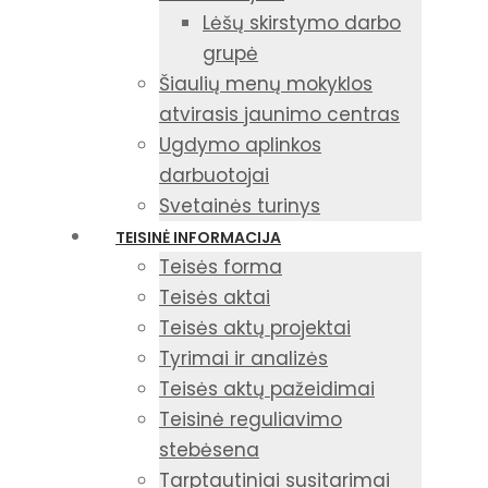
Lėšų skirstymo darbo
grupė
Šiaulių menų mokyklos
atvirasis jaunimo centras
Ugdymo aplinkos
darbuotojai
Svetainės turinys
TEISINĖ INFORMACIJA
Teisės forma
Teisės aktai
Teisės aktų projektai
Tyrimai ir analizės
Teisės aktų pažeidimai
Teisinė reguliavimo
stebėsena
Tarptautiniai susitarimai