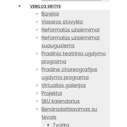
VEIKLOS SRITYS
Būreliai
Vasaros stovykla
Neformalūs užsiėmimai
Neformalūs užsiėmimai
suaugusiems
Pradinio teatrinio ugdymo
programa
Pradinė choreografijos
ugdymo programa
Virtualios galerijos
Projektai
SKU kalendorius
Bendradarbiavimas su
tėvais
Tvarka