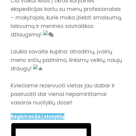
Čia vaikai leisis į tikras kūrybines
ekspedicijas kartu su menų profesionalais
– mokytojais, kurie moka įžiebti smalsumą,
laisvumą ir meninės saviraiškos
džiaugsmą!
Laukia savaitė kupina: atradimų, įvairių
meno sričių pažinimo, linksmų veiklų, naujų
draugų!
Kviečiame rezervuoti vietas jau dabar ir
pasiruošti dar vienai nepamirštamai
vasaros nuotykių dozei!
Registracija į stovyklą