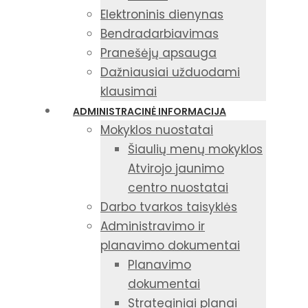
Elektroninis dienynas
Bendradarbiavimas
Pranešėjų apsauga
Dažniausiai užduodami
klausimai
ADMINISTRACINĖ INFORMACIJA
Mokyklos nuostatai
Šiaulių menų mokyklos
Atvirojo jaunimo
centro nuostatai
Darbo tvarkos taisyklės
Administravimo ir
planavimo dokumentai
Planavimo
dokumentai
Strateginiai planai