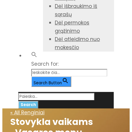
Dėl išbraukimo iš
sąrašų
Dėl permokos
grąžinimo
Dėl atleidimo nuo
mokesčio
Search for:
Search Button
« All Renginiai
Stovykla vaikams