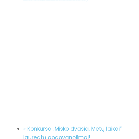
«
Konkurso „Miško dvasia. Metų laikai“
laureatų apdovanojimai!