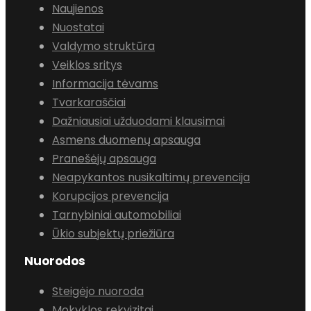
Naujienos
Nuostatai
Valdymo struktūra
Veiklos sritys
Informacija tėvams
Tvarkaraščiai
Dažniausiai užduodami klausimai
Asmens duomenų apsauga
Pranešėjų apsauga
Neapykantos nusikaltimų prevencija
Korupcijos prevencija
Tarnybiniai automobiliai
Ūkio subjektų priežiūra
Nuorodos
Steigėjo nuoroda
Mokyklos rekvizitai