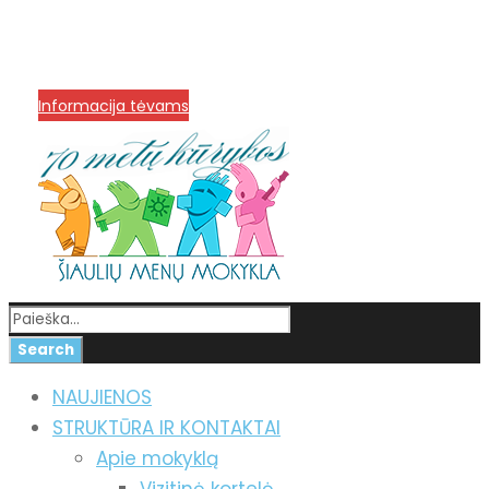
info@menum.lt
+370 636 60602 sutartys,
mokinių klausimai
+370 664 56045 sekretoriatas
Korupcijos prevencija
Informacija tėvams
NAUJIENOS
STRUKTŪRA IR KONTAKTAI
Apie mokyklą