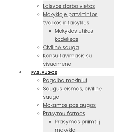
Laisvos darbo vietos
Mokykloje patvirtintos
tvarkos ir taisyklės
Mokyklos etikos
kodeksas
Civilinė sauga
Konsultavimasis su
visuomene
PASLAUGOS
Pagalba mokiniui
Saugus eismas, civilinė
sauga
Mokamos paslaugos
Prašymų formos
Prašymas priimti į
mokyklą