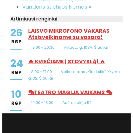
Vandens stichijos kiemas
»
Artimiausi renginiai
26
LAISVO MIKROFONO VAKARAS
Atsisveikiname su vasara!
RGP
18:00 - 20:30
Vytauto g. 103A, Šiauliai
24
🔥 KVIEČIAME Į STOVYKLĄ! 🔥
RGP
8:00 - 17:00
Vaikų klubas „Kibirkštis“, Krymo
g. 32, Šiauliai
10
🎭TEATRO MAGIJA VAIKAMS 🎭
RGP
10:00 - 13:00
Aušros alėja 52