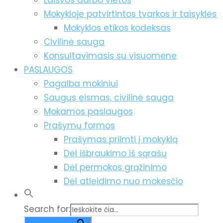
Laisvos darbo vietos
Mokykloje patvirtintos tvarkos ir taisyklės
Mokyklos etikos kodeksas
Civilinė sauga
Konsultavimasis su visuomene
PASLAUGOS
Pagalba mokiniui
Saugus eismas, civilinė sauga
Mokamos paslaugos
Prašymų formos
Prašymas priimti į mokyklą
Dėl išbraukimo iš sąrašų
Dėl permokos grąžinimo
Dėl atleidimo nuo mokesčio
Search for: