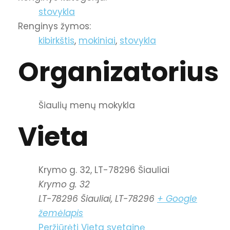
stovykla
Renginys žymos:
kibirkštis
,
mokiniai
,
stovykla
Organizatorius
Šiaulių menų mokykla
Vieta
Krymo g. 32, LT-78296 Šiauliai
Krymo g. 32
LT-78296 Šiauliai
,
LT-78296
+ Google
žemėlapis
Peržiūrėti Vieta svetainę