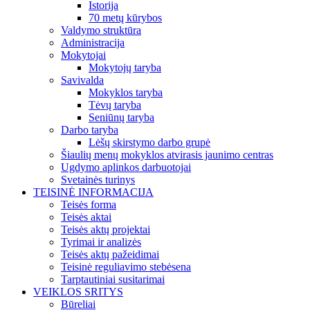
Istorija
70 metų kūrybos
Valdymo struktūra
Administracija
Mokytojai
Mokytojų taryba
Savivalda
Mokyklos taryba
Tėvų taryba
Seniūnų taryba
Darbo taryba
Lėšų skirstymo darbo grupė
Šiaulių menų mokyklos atvirasis jaunimo centras
Ugdymo aplinkos darbuotojai
Svetainės turinys
TEISINĖ INFORMACIJA
Teisės forma
Teisės aktai
Teisės aktų projektai
Tyrimai ir analizės
Teisės aktų pažeidimai
Teisinė reguliavimo stebėsena
Tarptautiniai susitarimai
VEIKLOS SRITYS
Būreliai