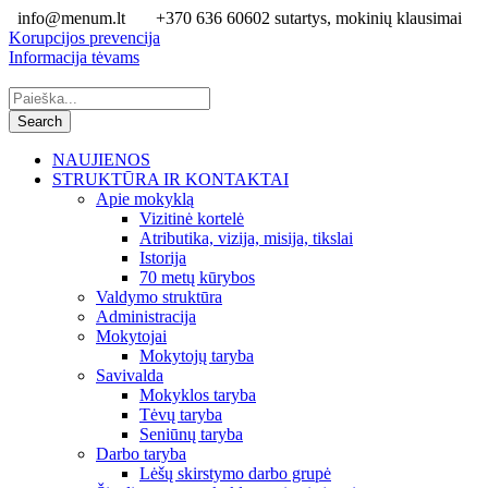
info@menum.lt
+370 636 60602 sutartys, mokinių klausimai
Korupcijos prevencija
Informacija tėvams
NAUJIENOS
STRUKTŪRA IR KONTAKTAI
Apie mokyklą
Vizitinė kortelė
Atributika, vizija, misija, tikslai
Istorija
70 metų kūrybos
Valdymo struktūra
Administracija
Mokytojai
Mokytojų taryba
Savivalda
Mokyklos taryba
Tėvų taryba
Seniūnų taryba
Darbo taryba
Lėšų skirstymo darbo grupė