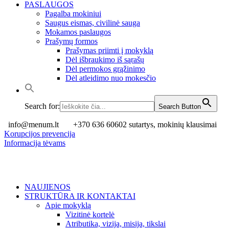
PASLAUGOS
Pagalba mokiniui
Saugus eismas, civilinė sauga
Mokamos paslaugos
Prašymų formos
Prašymas priimti į mokyklą
Dėl išbraukimo iš sąrašų
Dėl permokos grąžinimo
Dėl atleidimo nuo mokesčio
Search for:
Search Button
info@menum.lt
+370 636 60602 sutartys, mokinių klausimai
Korupcijos prevencija
Informacija tėvams
NAUJIENOS
STRUKTŪRA IR KONTAKTAI
Apie mokyklą
Vizitinė kortelė
Atributika, vizija, misija, tikslai