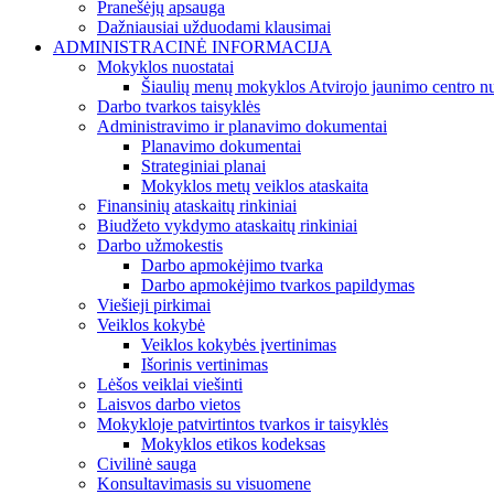
Pranešėjų apsauga
Dažniausiai užduodami klausimai
ADMINISTRACINĖ INFORMACIJA
Mokyklos nuostatai
Šiaulių menų mokyklos Atvirojo jaunimo centro nu
Darbo tvarkos taisyklės
Administravimo ir planavimo dokumentai
Planavimo dokumentai
Strateginiai planai
Mokyklos metų veiklos ataskaita
Finansinių ataskaitų rinkiniai
Biudžeto vykdymo ataskaitų rinkiniai
Darbo užmokestis
Darbo apmokėjimo tvarka
Darbo apmokėjimo tvarkos papildymas
Viešieji pirkimai
Veiklos kokybė
Veiklos kokybės įvertinimas
Išorinis vertinimas
Lėšos veiklai viešinti
Laisvos darbo vietos
Mokykloje patvirtintos tvarkos ir taisyklės
Mokyklos etikos kodeksas
Civilinė sauga
Konsultavimasis su visuomene