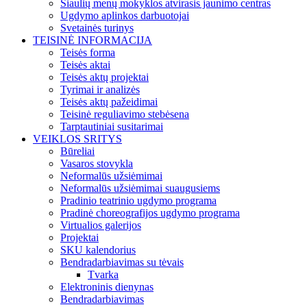
Šiaulių menų mokyklos atvirasis jaunimo centras
Ugdymo aplinkos darbuotojai
Svetainės turinys
TEISINĖ INFORMACIJA
Teisės forma
Teisės aktai
Teisės aktų projektai
Tyrimai ir analizės
Teisės aktų pažeidimai
Teisinė reguliavimo stebėsena
Tarptautiniai susitarimai
VEIKLOS SRITYS
Būreliai
Vasaros stovykla
Neformalūs užsiėmimai
Neformalūs užsiėmimai suaugusiems
Pradinio teatrinio ugdymo programa
Pradinė choreografijos ugdymo programa
Virtualios galerijos
Projektai
SKU kalendorius
Bendradarbiavimas su tėvais
Tvarka
Elektroninis dienynas
Bendradarbiavimas