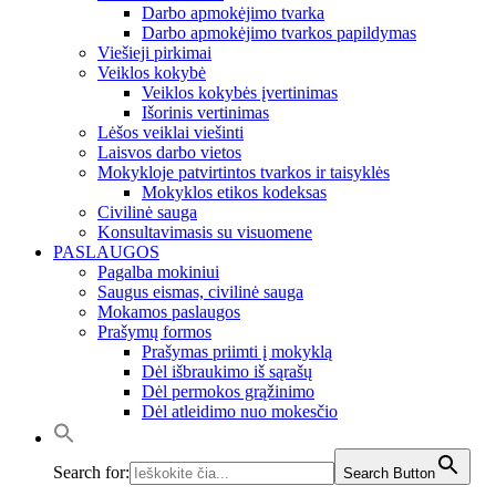
Darbo apmokėjimo tvarka
Darbo apmokėjimo tvarkos papildymas
Viešieji pirkimai
Veiklos kokybė
Veiklos kokybės įvertinimas
Išorinis vertinimas
Lėšos veiklai viešinti
Laisvos darbo vietos
Mokykloje patvirtintos tvarkos ir taisyklės
Mokyklos etikos kodeksas
Civilinė sauga
Konsultavimasis su visuomene
PASLAUGOS
Pagalba mokiniui
Saugus eismas, civilinė sauga
Mokamos paslaugos
Prašymų formos
Prašymas priimti į mokyklą
Dėl išbraukimo iš sąrašų
Dėl permokos grąžinimo
Dėl atleidimo nuo mokesčio
Search for:
Search Button