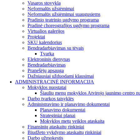
Vasaros stovykla
Neformalūs užsiėmimai
Neformalūs užsiėmimai suaugusiems
Pradinio teatrinio ugdymo programa
Pradinė choreografijos ugdymo programa
Virtualios galerijos
Projektai
SKU kalendorius
Bendradarbiavimas su tėvais
Tvarka
Elektroninis dienynas
Bendradarbiavimas
Pranešėjų apsauga
Dažniausiai užduodami klausimai
ADMINISTRACINĖ INFORMACIJA
Mokyklos nuostatai
Šiaulių menų mokyklos Atvirojo jaunimo centro nu
Darbo tvarkos taisyklės
Administravimo ir planavimo dokumentai
Planavimo dokumentai
Strateginiai planai
Mokyklos metų veiklos ataskaita
Finansinių ataskaitų rinkiniai
Biudžeto vykdymo ataskaitų rinkiniai
Darbo užmokestis