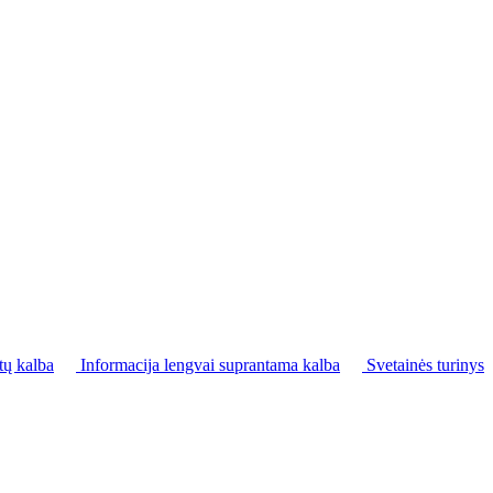
tų kalba
Informacija lengvai suprantama kalba
Svetainės turinys