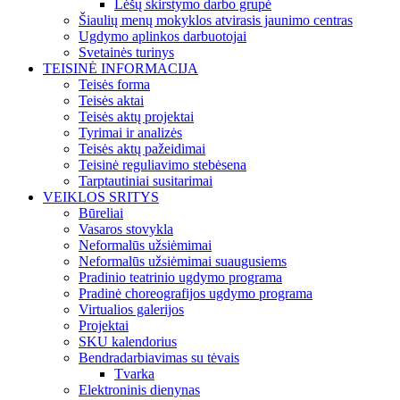
Lėšų skirstymo darbo grupė
Šiaulių menų mokyklos atvirasis jaunimo centras
Ugdymo aplinkos darbuotojai
Svetainės turinys
TEISINĖ INFORMACIJA
Teisės forma
Teisės aktai
Teisės aktų projektai
Tyrimai ir analizės
Teisės aktų pažeidimai
Teisinė reguliavimo stebėsena
Tarptautiniai susitarimai
VEIKLOS SRITYS
Būreliai
Vasaros stovykla
Neformalūs užsiėmimai
Neformalūs užsiėmimai suaugusiems
Pradinio teatrinio ugdymo programa
Pradinė choreografijos ugdymo programa
Virtualios galerijos
Projektai
SKU kalendorius
Bendradarbiavimas su tėvais
Tvarka
Elektroninis dienynas