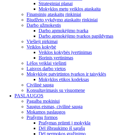
Strateginiai planai
Mokyklos metų veiklos ataskaita
Finansinių ataskaitų rinkiniai
Biudžeto vykdymo ataskaitų rinkiniai
Darbo užmokestis
Darbo apmokėjimo tvarka
Darbo apmokėjimo tvarkos papildymas
Viešieji pirkimai
Veiklos kokybė
Veiklos kokybės įvertinimas
Išorinis vertinimas
Lėšos veiklai viešinti
Laisvos darbo vietos
Mokykloje patvirtintos tvarkos ir taisyklės
Mokyklos etikos kodeksas
Civilinė sauga
Konsultavimasis su visuomene
PASLAUGOS
Pagalba mokiniui
Saugus eismas, civilinė sauga
Mokamos paslaugos
Prašymų formos
Prašymas priimti į mokyklą
Dėl išbraukimo iš sąrašų
Dėl permokos grąžinimo