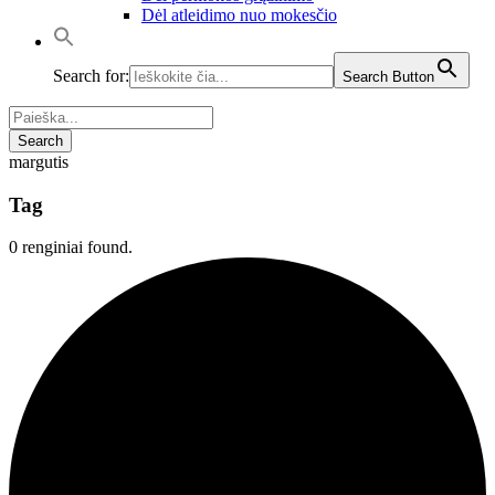
Dėl atleidimo nuo mokesčio
Search for:
Search Button
margutis
Tag
0 renginiai found.