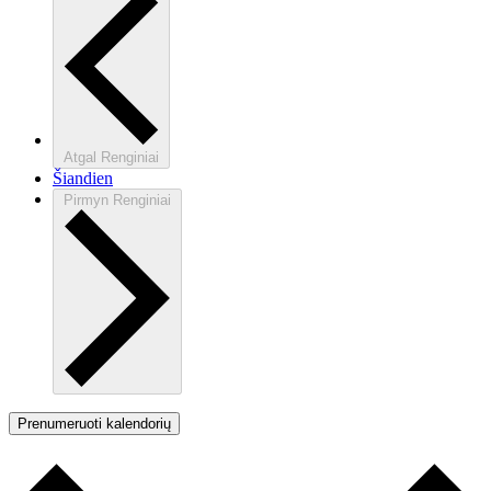
Atgal
Renginiai
Šiandien
Pirmyn
Renginiai
Prenumeruoti kalendorių