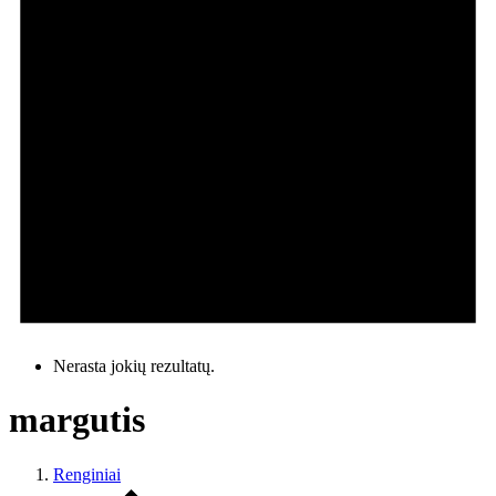
Nerasta jokių rezultatų.
margutis
Renginiai