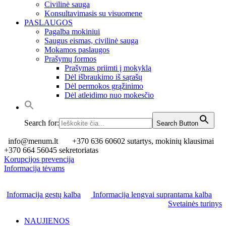
Civilinė sauga
Konsultavimasis su visuomene
PASLAUGOS
Pagalba mokiniui
Saugus eismas, civilinė sauga
Mokamos paslaugos
Prašymų formos
Prašymas priimti į mokyklą
Dėl išbraukimo iš sąrašų
Dėl permokos grąžinimo
Dėl atleidimo nuo mokesčio
Search for:
Search Button
info@menum.lt
+370 636 60602 sutartys, mokinių klausimai
+370 664 56045 sekretoriatas
Korupcijos prevencija
Informacija tėvams
Informacija gestų kalba
Informacija lengvai suprantama kalba
Svetainės turinys
NAUJIENOS