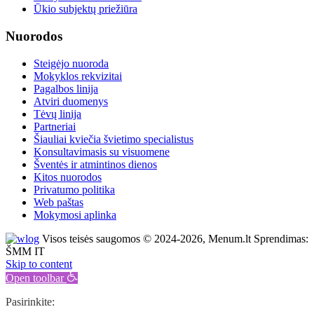
Ūkio subjektų priežiūra
Nuorodos
Steigėjo nuoroda
Mokyklos rekvizitai
Pagalbos linija
Atviri duomenys
Tėvų linija
Partneriai
Šiauliai kviečia švietimo specialistus
Konsultavimasis su visuomene
Šventės ir atmintinos dienos
Kitos nuorodos
Privatumo politika
Web paštas
Mokymosi aplinka
Visos teisės saugomos © 2024-2026, Menum.lt Sprendimas:
ŠMM IT
Skip to content
Open toolbar
Pasirinkite: