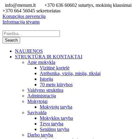
info@menum.lt
+370 636 60602 sutartys, mokinių klausimai
+370 664 56045 sekretoriatas
Korupcijos prevencija
Informacija tėvams
NAUJIENOS
STRUKTŪRA IR KONTAKTAI
Apie mokyklą
Vizitinė kortelė
Atributika, vizija, misija, tikslai
Istorija
70 metų kūrybos
Valdymo struktūra
Administracija
Mokytojai
Mokytojų taryba
Savivalda
Mokyklos taryba
Tėvų taryba
Seniūnų taryba
Darbo taryba