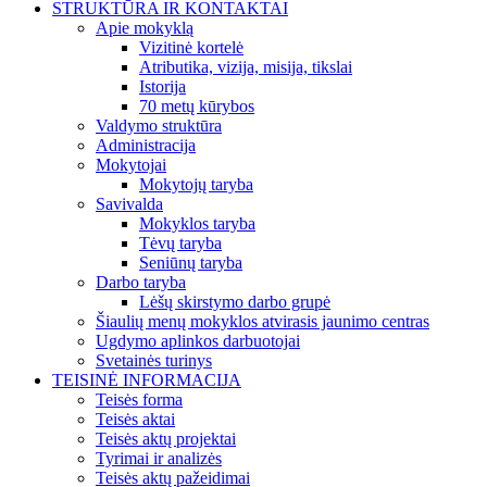
STRUKTŪRA IR KONTAKTAI
Apie mokyklą
Vizitinė kortelė
Atributika, vizija, misija, tikslai
Istorija
70 metų kūrybos
Valdymo struktūra
Administracija
Mokytojai
Mokytojų taryba
Savivalda
Mokyklos taryba
Tėvų taryba
Seniūnų taryba
Darbo taryba
Lėšų skirstymo darbo grupė
Šiaulių menų mokyklos atvirasis jaunimo centras
Ugdymo aplinkos darbuotojai
Svetainės turinys
TEISINĖ INFORMACIJA
Teisės forma
Teisės aktai
Teisės aktų projektai
Tyrimai ir analizės
Teisės aktų pažeidimai