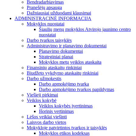
Bendradarbiavimas
Pranešėjų apsauga
Dažniausiai užduodami klausimai
ADMINISTRACINĖ INFORMACIJA
Mokyklos nuostatai
Šiaulių menų mokyklos Atvirojo jaunimo centro
nuostatai
Darbo tvarkos taisyklės
Administravimo ir planavimo dokumentai
Planavimo dokumentai
Strateginiai planai
Mokyklos metų veiklos ataskaita
Finansinių ataskaitų rinkiniai
Biudžeto vykdymo ataskaitų rinkiniai
Darbo užmokestis
Darbo apmokėjimo tvarka
Darbo apmokėjimo tvarkos papildymas
Viešieji pirkimai
Veiklos kokybė
Veiklos kokybės įvertinimas
Išorinis vertinimas
Lėšos veiklai viešinti
Laisvos darbo vietos
Mokykloje patvirtintos tvarkos ir taisyklės
Mokyklos etikos kodeksas