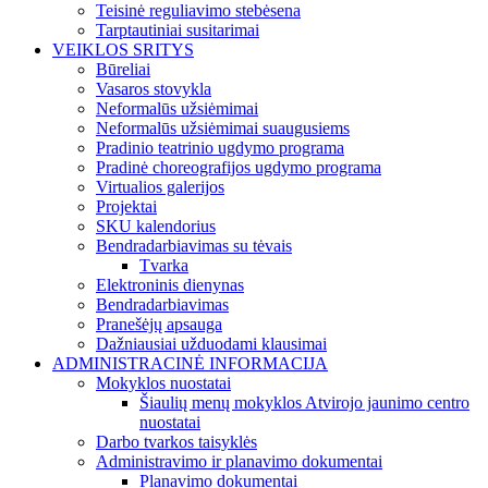
Teisinė reguliavimo stebėsena
Tarptautiniai susitarimai
VEIKLOS SRITYS
Būreliai
Vasaros stovykla
Neformalūs užsiėmimai
Neformalūs užsiėmimai suaugusiems
Pradinio teatrinio ugdymo programa
Pradinė choreografijos ugdymo programa
Virtualios galerijos
Projektai
SKU kalendorius
Bendradarbiavimas su tėvais
Tvarka
Elektroninis dienynas
Bendradarbiavimas
Pranešėjų apsauga
Dažniausiai užduodami klausimai
ADMINISTRACINĖ INFORMACIJA
Mokyklos nuostatai
Šiaulių menų mokyklos Atvirojo jaunimo centro
nuostatai
Darbo tvarkos taisyklės
Administravimo ir planavimo dokumentai
Planavimo dokumentai