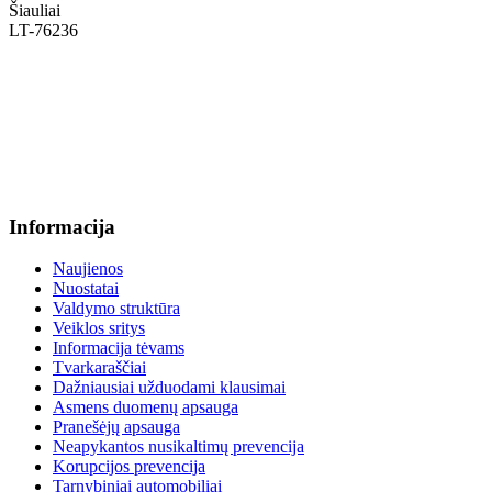
Šiauliai
LT-76236
+370 636 60602 sutartys, mokinių klausimai
sutartys@menum.lt
+370 664 56045 sekretoriatas
info@menum.lt
Informacija
Naujienos
Nuostatai
Valdymo struktūra
Veiklos sritys
Informacija tėvams
Tvarkaraščiai
Dažniausiai užduodami klausimai
Asmens duomenų apsauga
Pranešėjų apsauga
Neapykantos nusikaltimų prevencija
Korupcijos prevencija
Tarnybiniai automobiliai