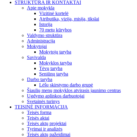
STRUKTŪRA IR KONTAKTAI
Apie mokyklą
Vizitinė kortelė
Atributika, vizija, misija, tikslai
Istorija
70 metų kūrybos
Valdymo struktūra
Administracija
Mokytojai
Mokytojų taryba
Savivalda
Mokyklos taryba
Tėvų taryba
Seniūnų taryba
Darbo taryba
Lėšų skirstymo darbo grupė
Šiaulių menų mokyklos atvirasis jaunimo centras
Ugdymo aplinkos darbuotojai
Svetainės turinys
TEISINĖ INFORMACIJA
Teisės forma
Teisės aktai
Teisės aktų projektai
Tyrimai ir analizės
Teisės aktų pažeidimai