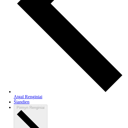
Atgal
Renginiai
Šiandien
Pirmyn
Renginiai