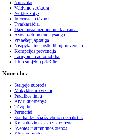
Nuostatai
Valdymo struktūra
Veiklos sritys
Informacija tėvams
Tvarkaraščiai
Dažniausiai užduodami klausimai
Asmens duomenų apsauga
Pranešėjų apsauga
Neapykantos nusikaltimų prevencija
Korupcijos prevencija
Tarnybiniai automobiliai
Ūkio subjektų priežiūra
Nuorodos
Steigėjo nuoroda
Mokyklos rekvizitai
Pagalbos linija
Atviri duomenys
Tėvų linija
Partneriai
Šiauliai kviečia švietimo specialistus
Konsultavimasis su visuomene
Šventės ir atmintinos dienos
Kitos nuorodos