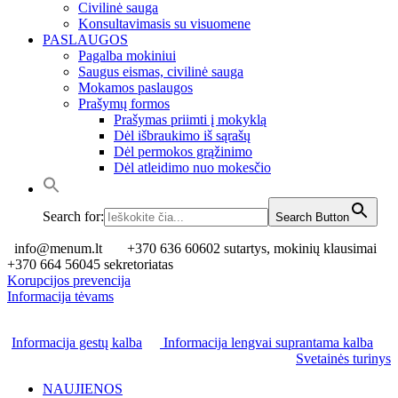
Civilinė sauga
Konsultavimasis su visuomene
PASLAUGOS
Pagalba mokiniui
Saugus eismas, civilinė sauga
Mokamos paslaugos
Prašymų formos
Prašymas priimti į mokyklą
Dėl išbraukimo iš sąrašų
Dėl permokos grąžinimo
Dėl atleidimo nuo mokesčio
Search for:
Search Button
info@menum.lt
+370 636 60602 sutartys, mokinių klausimai
+370 664 56045 sekretoriatas
Korupcijos prevencija
Informacija tėvams
Informacija gestų kalba
Informacija lengvai suprantama kalba
Svetainės turinys
NAUJIENOS