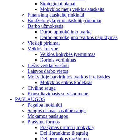
Strateginiai planai
Mokyklos metų veiklos ataskaita
Finansinių ataskaitų rinkiniai
Biudžeto vykdymo ataskaitų rinkiniai
Darbo užmokestis
Darbo apmokėjimo tvarka
Darbo apmokėjimo tvarkos papildymas
Viešieji pirkimai
Veiklos kokybė
Veiklos kokybės įvertinimas
Išorinis vertinimas
Lėšos veiklai viešinti
Laisvos darbo vietos
Mokykloje patvirtintos tvarkos ir taisyklės
Mokyklos etikos kodeksas
Civilinė sauga
Konsultavimasis su visuomene
PASLAUGOS
Pagalba mokiniui
Saugus eismas, civilinė sauga
Mokamos paslaugos
Prašymų formos
Prašymas priimti į mokyklą
Dėl išbraukimo iš sąrašų
Dėl permokos grąžinimo