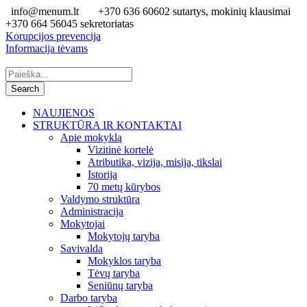
info@menum.lt
+370 636 60602 sutartys, mokinių klausimai
+370 664 56045 sekretoriatas
Korupcijos prevencija
Informacija tėvams
NAUJIENOS
STRUKTŪRA IR KONTAKTAI
Apie mokyklą
Vizitinė kortelė
Atributika, vizija, misija, tikslai
Istorija
70 metų kūrybos
Valdymo struktūra
Administracija
Mokytojai
Mokytojų taryba
Savivalda
Mokyklos taryba
Tėvų taryba
Seniūnų taryba
Darbo taryba