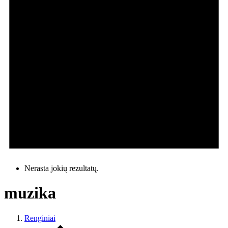
Nerasta jokių rezultatų.
muzika
Renginiai