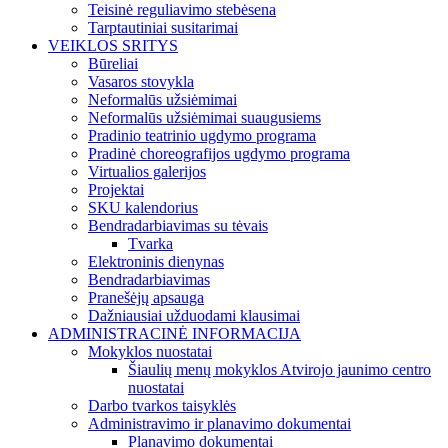
Teisinė reguliavimo stebėsena
Tarptautiniai susitarimai
VEIKLOS SRITYS
Būreliai
Vasaros stovykla
Neformalūs užsiėmimai
Neformalūs užsiėmimai suaugusiems
Pradinio teatrinio ugdymo programa
Pradinė choreografijos ugdymo programa
Virtualios galerijos
Projektai
SKU kalendorius
Bendradarbiavimas su tėvais
Tvarka
Elektroninis dienynas
Bendradarbiavimas
Pranešėjų apsauga
Dažniausiai užduodami klausimai
ADMINISTRACINĖ INFORMACIJA
Mokyklos nuostatai
Šiaulių menų mokyklos Atvirojo jaunimo centro
nuostatai
Darbo tvarkos taisyklės
Administravimo ir planavimo dokumentai
Planavimo dokumentai