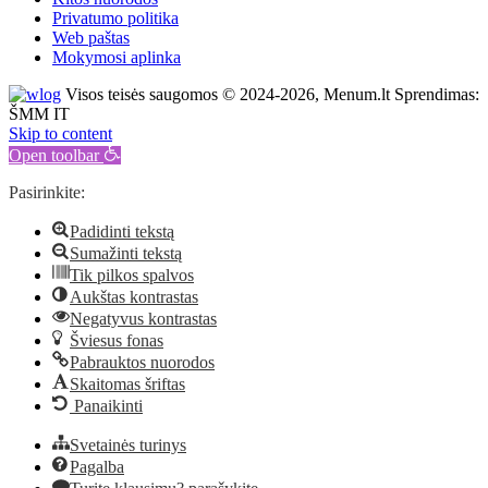
Privatumo politika
Web paštas
Mokymosi aplinka
Visos teisės saugomos © 2024-2026, Menum.lt Sprendimas:
ŠMM IT
Skip to content
Open toolbar
Pasirinkite:
Padidinti tekstą
Sumažinti tekstą
Tik pilkos spalvos
Aukštas kontrastas
Negatyvus kontrastas
Šviesus fonas
Pabrauktos nuorodos
Skaitomas šriftas
Panaikinti
Svetainės turinys
Pagalba