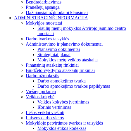
Bendradarbiavimas
Pranešėjų apsauga
Dažniausiai užduodami klausimai
ADMINISTRACINĖ INFORMACIJA
Mokyklos nuostatai
Šiaulių menų mokyklos Atvirojo jaunimo centro
nuostatai
Darbo tvarkos taisyklės
Administravimo ir planavimo dokumentai
Planavimo dokumentai
Strateginiai planai
Mokyklos metų veiklos ataskaita
Finansinių ataskaitų rinkiniai
Biudžeto vykdymo ataskaitų rinkiniai
Darbo užmokestis
Darbo apmokėjimo tvarka
Darbo apmokėjimo tvarkos papildymas
Viešieji pirkimai
Veiklos kokybė
Veiklos kokybės įvertinimas
Išorinis vertinimas
Lėšos veiklai viešinti
Laisvos darbo vietos
Mokykloje patvirtintos tvarkos ir taisyklės
Mokyklos etikos kodeksas