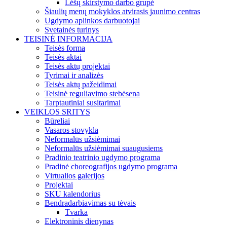
Lėšų skirstymo darbo grupė
Šiaulių menų mokyklos atvirasis jaunimo centras
Ugdymo aplinkos darbuotojai
Svetainės turinys
TEISINĖ INFORMACIJA
Teisės forma
Teisės aktai
Teisės aktų projektai
Tyrimai ir analizės
Teisės aktų pažeidimai
Teisinė reguliavimo stebėsena
Tarptautiniai susitarimai
VEIKLOS SRITYS
Būreliai
Vasaros stovykla
Neformalūs užsiėmimai
Neformalūs užsiėmimai suaugusiems
Pradinio teatrinio ugdymo programa
Pradinė choreografijos ugdymo programa
Virtualios galerijos
Projektai
SKU kalendorius
Bendradarbiavimas su tėvais
Tvarka
Elektroninis dienynas