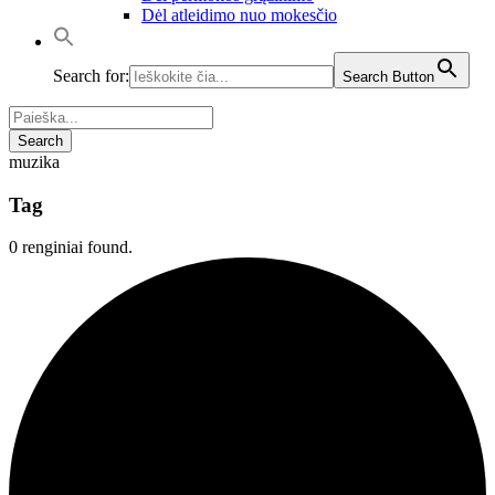
Dėl atleidimo nuo mokesčio
Search for:
Search Button
muzika
Tag
0 renginiai found.