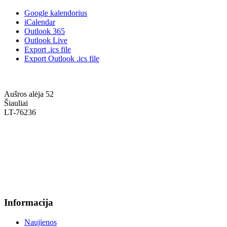
Google kalendorius
iCalendar
Outlook 365
Outlook Live
Export .ics file
Export Outlook .ics file
Aušros alėja 52
Šiauliai
LT-76236
+370 636 60602 sutartys, mokinių klausimai
sutartys@menum.lt
+370 664 56045 sekretoriatas
info@menum.lt
Informacija
Naujienos