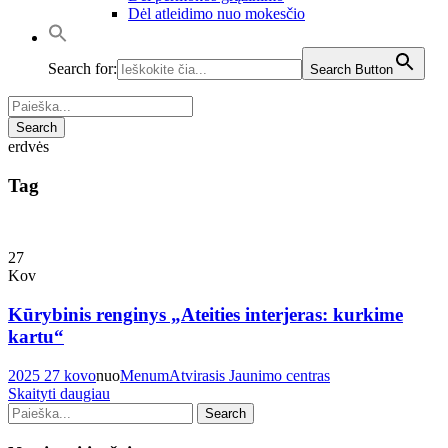
Dėl atleidimo nuo mokesčio
Search for:
Search Button
erdvės
Tag
27
Kov
Kūrybinis renginys „Ateities interjeras: kurkime
kartu“
2025 27 kovo
nuo
Menum
Atvirasis Jaunimo centras
Skaityti daugiau