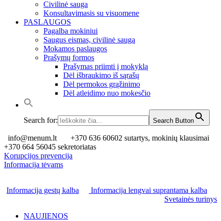
Civilinė sauga
Konsultavimasis su visuomene
PASLAUGOS
Pagalba mokiniui
Saugus eismas, civilinė sauga
Mokamos paslaugos
Prašymų formos
Prašymas priimti į mokyklą
Dėl išbraukimo iš sąrašų
Dėl permokos grąžinimo
Dėl atleidimo nuo mokesčio
Search for:
Search Button
info@menum.lt
+370 636 60602 sutartys, mokinių klausimai
+370 664 56045 sekretoriatas
Korupcijos prevencija
Informacija tėvams
Informacija gestų kalba
Informacija lengvai suprantama kalba
Svetainės turinys
NAUJIENOS