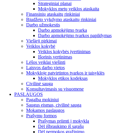
Strateginiai planai
Mokyklos metų veiklos ataskaita
Finansinių ataskaitų rinkiniai
Biudžeto vykdymo ataskaitų rinkiniai
Darbo užmokestis
Darbo apmokėjimo tvarka
Darbo apmokėjimo tvarkos papildymas
Viešieji pirkimai
Veiklos kokybė
Veiklos kokybės įvertinimas
Išorinis vertinimas
Lėšos veiklai viešinti
Laisvos darbo vietos
Mokykloje patvirtintos tvarkos ir taisyklės
Mokyklos etikos kodeksas
Civilinė sauga
Konsultavimasis su visuomene
PASLAUGOS
Pagalba mokiniui
Saugus eismas, civilinė sauga
Mokamos paslaugos
Prašymų formos
Prašymas priimti į mokyklą
Dėl išbraukimo iš sąrašų
Dėl permokos grąžinimo