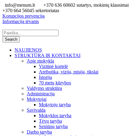
info@menum.lt
+370 636 60602 sutartys, mokinių klausimai
+370 664 56045 sekretoriatas
Korupcijos prevencija
Informacija tėvams
NAUJIENOS
STRUKTŪRA IR KONTAKTAI
Apie mokyklą
Vizitinė kortelė
Atributika, vizija, misija, tikslai
Istorija
70 metų kūrybos
Valdymo struktūra
Administracija
Mokytojai
Mokytojų taryba
Savivalda
Mokyklos taryba
Tėvų taryba
Seniūnų taryba
Darbo taryba