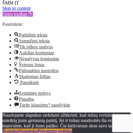
ŠMM IT
Skip to content
Open toolbar
Pasirinkite:
Padidinti tekstą
Sumažinti tekstą
Tik pilkos spalvos
Aukštas kontrastas
Negatyvus kontrastas
Šviesus fonas
Pabrauktos nuorodos
Skaitomas šriftas
Panaikinti
Svetainės turinys
Pagalba
Turite klausimų? parašykite
Naudojame slapukus siekdami užtikrinti, kad mūsų svetainėje
suteiktų jums geriausią patirtį. Jei ir toliau naudositės šia svetaine,
manysime, kad ji Jums patiko. Čia kiekvienas atras savo talentą
!
Sutinku
Nesutinku
Privatumo politika