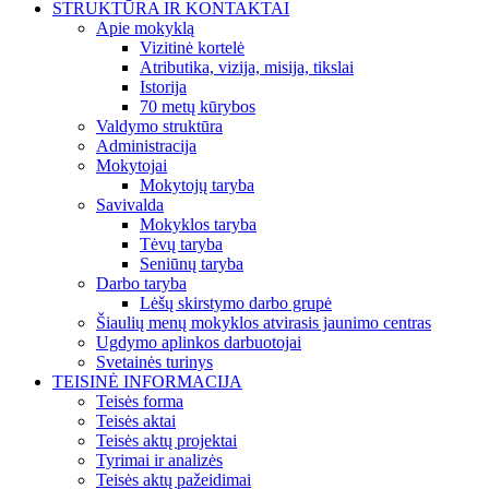
STRUKTŪRA IR KONTAKTAI
Apie mokyklą
Vizitinė kortelė
Atributika, vizija, misija, tikslai
Istorija
70 metų kūrybos
Valdymo struktūra
Administracija
Mokytojai
Mokytojų taryba
Savivalda
Mokyklos taryba
Tėvų taryba
Seniūnų taryba
Darbo taryba
Lėšų skirstymo darbo grupė
Šiaulių menų mokyklos atvirasis jaunimo centras
Ugdymo aplinkos darbuotojai
Svetainės turinys
TEISINĖ INFORMACIJA
Teisės forma
Teisės aktai
Teisės aktų projektai
Tyrimai ir analizės
Teisės aktų pažeidimai