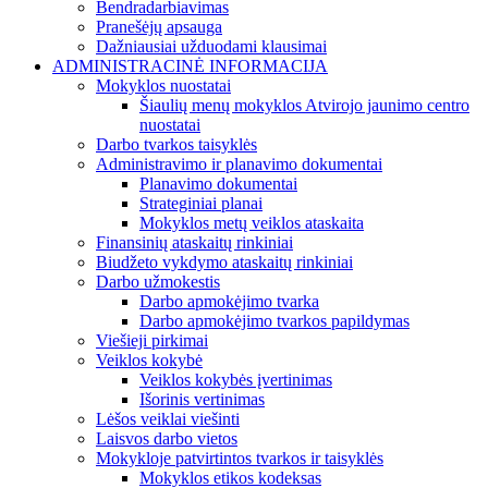
Bendradarbiavimas
Pranešėjų apsauga
Dažniausiai užduodami klausimai
ADMINISTRACINĖ INFORMACIJA
Mokyklos nuostatai
Šiaulių menų mokyklos Atvirojo jaunimo centro
nuostatai
Darbo tvarkos taisyklės
Administravimo ir planavimo dokumentai
Planavimo dokumentai
Strateginiai planai
Mokyklos metų veiklos ataskaita
Finansinių ataskaitų rinkiniai
Biudžeto vykdymo ataskaitų rinkiniai
Darbo užmokestis
Darbo apmokėjimo tvarka
Darbo apmokėjimo tvarkos papildymas
Viešieji pirkimai
Veiklos kokybė
Veiklos kokybės įvertinimas
Išorinis vertinimas
Lėšos veiklai viešinti
Laisvos darbo vietos
Mokykloje patvirtintos tvarkos ir taisyklės
Mokyklos etikos kodeksas