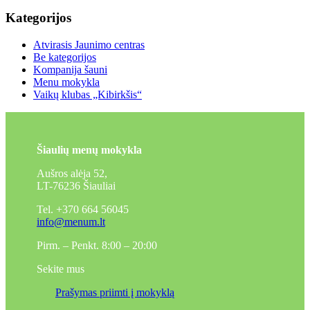
Kategorijos
Atvirasis Jaunimo centras
Be kategorijos
Kompanija šauni
Menu mokykla
Vaikų klubas „Kibirkšis“
Šiaulių menų mokykla
Aušros alėja 52,
LT-76236 Šiauliai
Tel. +370 664 56045
info@menum.lt
Pirm. – Penkt. 8:00 – 20:00
Sekite mus
Prašymas priimti į mokyklą