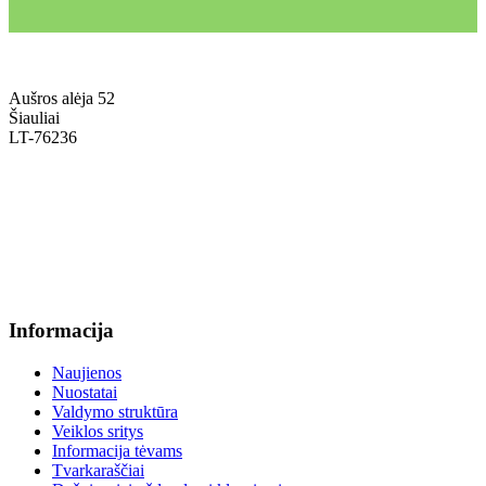
Aušros alėja 52
Šiauliai
LT-76236
+370 636 60602 sutartys, mokinių klausimai
sutartys@menum.lt
+370 664 56045 sekretoriatas
info@menum.lt
Informacija
Naujienos
Nuostatai
Valdymo struktūra
Veiklos sritys
Informacija tėvams
Tvarkaraščiai