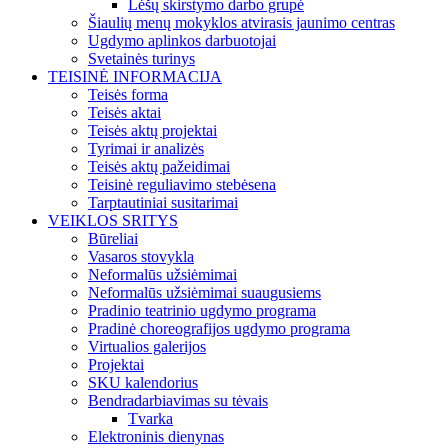
Lėšų skirstymo darbo grupė
Šiaulių menų mokyklos atvirasis jaunimo centras
Ugdymo aplinkos darbuotojai
Svetainės turinys
TEISINĖ INFORMACIJA
Teisės forma
Teisės aktai
Teisės aktų projektai
Tyrimai ir analizės
Teisės aktų pažeidimai
Teisinė reguliavimo stebėsena
Tarptautiniai susitarimai
VEIKLOS SRITYS
Būreliai
Vasaros stovykla
Neformalūs užsiėmimai
Neformalūs užsiėmimai suaugusiems
Pradinio teatrinio ugdymo programa
Pradinė choreografijos ugdymo programa
Virtualios galerijos
Projektai
SKU kalendorius
Bendradarbiavimas su tėvais
Tvarka
Elektroninis dienynas