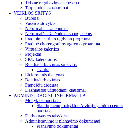
Teisinė reguliavimo stebėsena
Tarptautiniai susitarimai
VEIKLOS SRITYS
Būreliai
Vasaros stovykla
Neformalūs užsiėmimai
Neformalūs užsiėmimai suaugusiems
Pradinio teatrinio ugdymo programa
Pradinė choreografijos ugdymo programa
Virtualios galerijos
Projektai
SKU kalendorius
Bendradarbiavimas su tėvais
Tvarka
Elektroninis dienynas
Bendradarbiavimas
Pranešėjų apsauga
Dažniausiai užduodami klausimai
ADMINISTRACINĖ INFORMACIJA
Mokyklos nuostatai
Šiaulių menų mokyklos Atvirojo jaunimo centro
nuostatai
Darbo tvarkos taisyklės
Administravimo ir planavimo dokumentai
Planavimo dokumentai