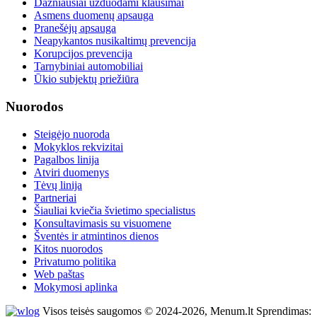
Dažniausiai užduodami klausimai
Asmens duomenų apsauga
Pranešėjų apsauga
Neapykantos nusikaltimų prevencija
Korupcijos prevencija
Tarnybiniai automobiliai
Ūkio subjektų priežiūra
Nuorodos
Steigėjo nuoroda
Mokyklos rekvizitai
Pagalbos linija
Atviri duomenys
Tėvų linija
Partneriai
Šiauliai kviečia švietimo specialistus
Konsultavimasis su visuomene
Šventės ir atmintinos dienos
Kitos nuorodos
Privatumo politika
Web paštas
Mokymosi aplinka
Visos teisės saugomos © 2024-2026, Menum.lt Sprendimas: