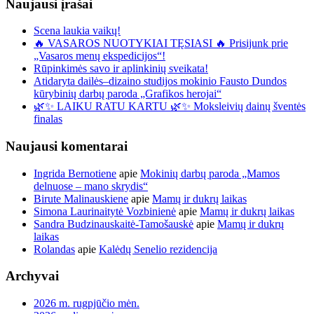
Naujausi įrašai
Scena laukia vaikų!
🔥 VASAROS NUOTYKIAI TĘSIASI 🔥 Prisijunk prie
„Vasaros menų ekspedicijos“!
Rūpinkimės savo ir aplinkinių sveikata!
Atidaryta dailės–dizaino studijos mokinio Fausto Dundos
kūrybinių darbų paroda „Grafikos herojai“
🌿✨ LAIKU RATU KARTU 🌿✨ Moksleivių dainų šventės
finalas
Naujausi komentarai
Ingrida Bernotiene
apie
Mokinių darbų paroda „Mamos
delnuose – mano skrydis“
Birute Malinauskiene
apie
Mamų ir dukrų laikas
Simona Laurinaitytė Vozbinienė
apie
Mamų ir dukrų laikas
Sandra Budzinauskaitė-Tamošauskė
apie
Mamų ir dukrų
laikas
Rolandas
apie
Kalėdų Senelio rezidencija
Archyvai
2026 m. rugpjūčio mėn.