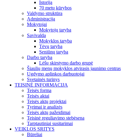
Istorija
70 metų kūrybos
Valdymo struktūra
Administracija
Mokytojai
Mokytojų taryba
Savivalda
Mokyklos taryba
Tėvų taryba
Seniūnų taryba
Darbo taryba
Lėšų skirstymo darbo grupė
Šiaulių menų mokyklos atvirasis jaunimo centras
Ugdymo aplinkos darbuotojai
Svetainės turinys
TEISINĖ INFORMACIJA
Teisės forma
Teisės aktai
Teisės aktų projektai
Tyrimai ir analizės
Teisės aktų pažeidimai
Teisinė reguliavimo stebėsena
Tarptautiniai susitarimai
VEIKLOS SRITYS
Būreliai