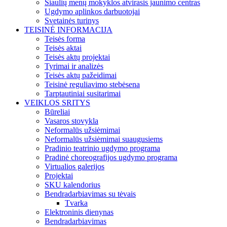
Šiaulių menų mokyklos atvirasis jaunimo centras
Ugdymo aplinkos darbuotojai
Svetainės turinys
TEISINĖ INFORMACIJA
Teisės forma
Teisės aktai
Teisės aktų projektai
Tyrimai ir analizės
Teisės aktų pažeidimai
Teisinė reguliavimo stebėsena
Tarptautiniai susitarimai
VEIKLOS SRITYS
Būreliai
Vasaros stovykla
Neformalūs užsiėmimai
Neformalūs užsiėmimai suaugusiems
Pradinio teatrinio ugdymo programa
Pradinė choreografijos ugdymo programa
Virtualios galerijos
Projektai
SKU kalendorius
Bendradarbiavimas su tėvais
Tvarka
Elektroninis dienynas
Bendradarbiavimas