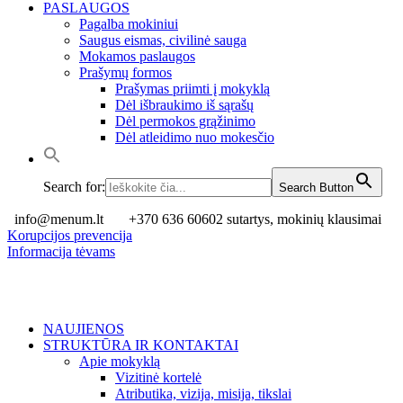
PASLAUGOS
Pagalba mokiniui
Saugus eismas, civilinė sauga
Mokamos paslaugos
Prašymų formos
Prašymas priimti į mokyklą
Dėl išbraukimo iš sąrašų
Dėl permokos grąžinimo
Dėl atleidimo nuo mokesčio
Search for:
Search Button
info@menum.lt
+370 636 60602 sutartys, mokinių klausimai
Korupcijos prevencija
Informacija tėvams
NAUJIENOS
STRUKTŪRA IR KONTAKTAI
Apie mokyklą
Vizitinė kortelė
Atributika, vizija, misija, tikslai