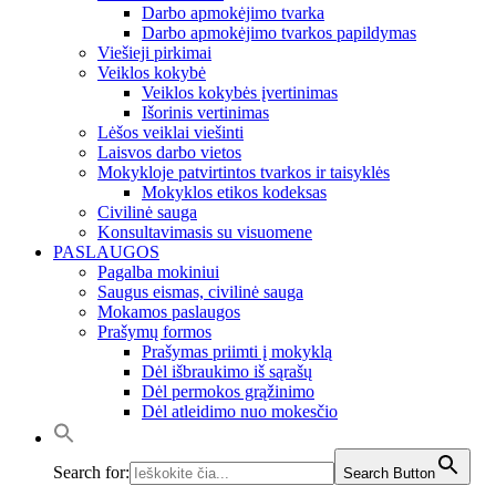
Darbo apmokėjimo tvarka
Darbo apmokėjimo tvarkos papildymas
Viešieji pirkimai
Veiklos kokybė
Veiklos kokybės įvertinimas
Išorinis vertinimas
Lėšos veiklai viešinti
Laisvos darbo vietos
Mokykloje patvirtintos tvarkos ir taisyklės
Mokyklos etikos kodeksas
Civilinė sauga
Konsultavimasis su visuomene
PASLAUGOS
Pagalba mokiniui
Saugus eismas, civilinė sauga
Mokamos paslaugos
Prašymų formos
Prašymas priimti į mokyklą
Dėl išbraukimo iš sąrašų
Dėl permokos grąžinimo
Dėl atleidimo nuo mokesčio
Search for:
Search Button