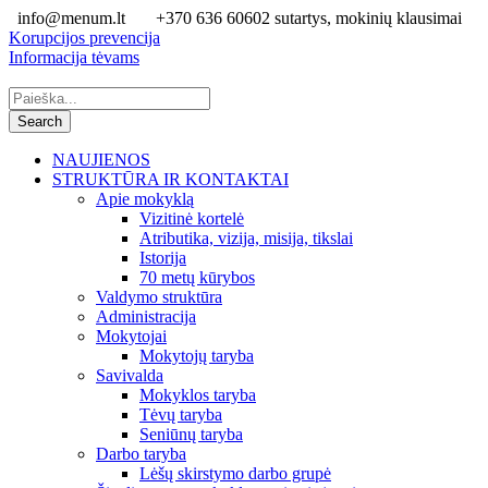
info@menum.lt
+370 636 60602 sutartys, mokinių klausimai
Korupcijos prevencija
Informacija tėvams
NAUJIENOS
STRUKTŪRA IR KONTAKTAI
Apie mokyklą
Vizitinė kortelė
Atributika, vizija, misija, tikslai
Istorija
70 metų kūrybos
Valdymo struktūra
Administracija
Mokytojai
Mokytojų taryba
Savivalda
Mokyklos taryba
Tėvų taryba
Seniūnų taryba
Darbo taryba
Lėšų skirstymo darbo grupė