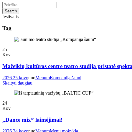
festivalis
Tag
25
Kov
Mažeikių kultūros centre teatro studija pristatė spe
2026 25 kovo
nuo
Menum
Kompanija šauni
Skaityti daugiau
24
Kov
„Dance mix” laimėjimai!
2026 24 kovo
nuo
Menum
Menu mokykla