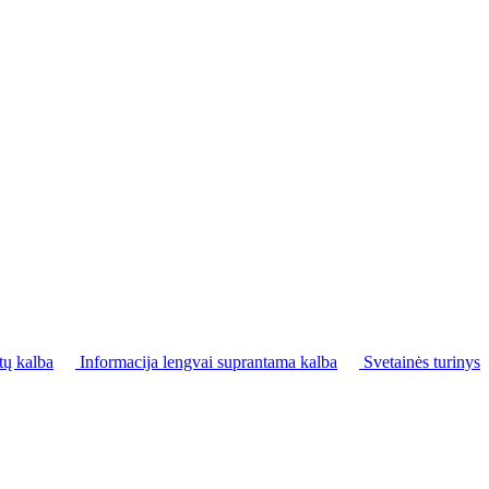
tų kalba
Informacija lengvai suprantama kalba
Svetainės turinys