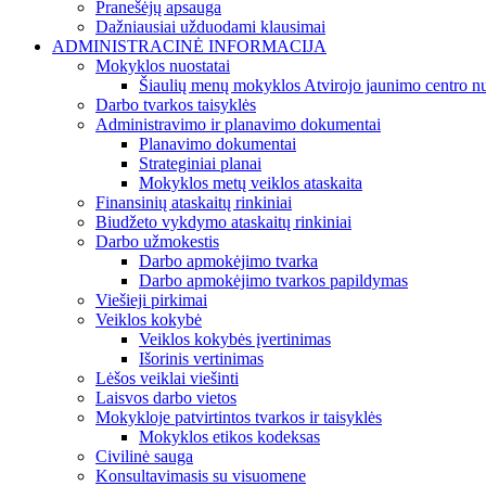
Pranešėjų apsauga
Dažniausiai užduodami klausimai
ADMINISTRACINĖ INFORMACIJA
Mokyklos nuostatai
Šiaulių menų mokyklos Atvirojo jaunimo centro nu
Darbo tvarkos taisyklės
Administravimo ir planavimo dokumentai
Planavimo dokumentai
Strateginiai planai
Mokyklos metų veiklos ataskaita
Finansinių ataskaitų rinkiniai
Biudžeto vykdymo ataskaitų rinkiniai
Darbo užmokestis
Darbo apmokėjimo tvarka
Darbo apmokėjimo tvarkos papildymas
Viešieji pirkimai
Veiklos kokybė
Veiklos kokybės įvertinimas
Išorinis vertinimas
Lėšos veiklai viešinti
Laisvos darbo vietos
Mokykloje patvirtintos tvarkos ir taisyklės
Mokyklos etikos kodeksas
Civilinė sauga
Konsultavimasis su visuomene