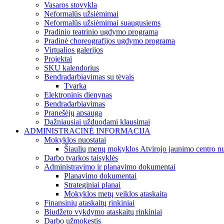
Vasaros stovykla
Neformalūs užsiėmimai
Neformalūs užsiėmimai suaugusiems
Pradinio teatrinio ugdymo programa
Pradinė choreografijos ugdymo programa
Virtualios galerijos
Projektai
SKU kalendorius
Bendradarbiavimas su tėvais
Tvarka
Elektroninis dienynas
Bendradarbiavimas
Pranešėjų apsauga
Dažniausiai užduodami klausimai
ADMINISTRACINĖ INFORMACIJA
Mokyklos nuostatai
Šiaulių menų mokyklos Atvirojo jaunimo centro nu
Darbo tvarkos taisyklės
Administravimo ir planavimo dokumentai
Planavimo dokumentai
Strateginiai planai
Mokyklos metų veiklos ataskaita
Finansinių ataskaitų rinkiniai
Biudžeto vykdymo ataskaitų rinkiniai
Darbo užmokestis