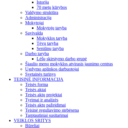
Istorija
70 metų kūrybos
Valdymo struktūra
Administracija
Mokytojai
Mokytojų taryba
Savivalda
Mokyklos taryba
Tėvų taryba
Seniūnų taryba
Darbo taryba
Lėšų skirstymo darbo grupė
Šiaulių menų mokyklos atvirasis jaunimo centras
Ugdymo aplinkos darbuotojai
Svetainės turinys
TEISINĖ INFORMACIJA
Teisės forma
Teisės aktai
Teisės aktų projektai
Tyrimai ir analizės
Teisės aktų pažeidimai
Teisinė reguliavimo stebėsena
Tarptautiniai susitarimai
VEIKLOS SRITYS
Būreliai