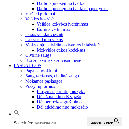
Darbo apmokėjimo tvarka
Darbo apmokėjimo tvarkos papildymas
Viešieji pirkimai
Veiklos kokybė
Veiklos kokybės įvertinimas
Išorinis vertinimas
Lėšos veiklai viešinti
Laisvos darbo vietos
Mokykloje patvirtintos tvarkos ir taisyklės
Mokyklos etikos kodeksas
Civilinė sauga
Konsultavimasis su visuomene
PASLAUGOS
Pagalba mokiniui
Saugus eismas, civilinė sauga
Mokamos paslaugos
Prašymų formos
Prašymas priimti į mokyklą
Dėl išbraukimo iš sąrašų
Dėl permokos grąžinimo
Dėl atleidimo nuo mokesčio
Search for:
Search Button