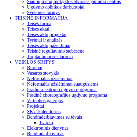
Šiaulių menų mokyklos atvirasis jaunimo centras
Ugdymo aplinkos darbuotojai
Svetainės turinys
TEISINĖ INFORMACIJA
Teisės forma
Teisės aktai
Teisės aktų projektai
Tyrimai ir analizės
Teisės aktų pažeidimai
Teisinė reguliavimo stebėsena
Tarptautiniai susitarimai
VEIKLOS SRITYS
Būreliai
Vasaros stovykla
Neformalūs užsiėmimai
Neformalūs užsiėmimai suaugusiems
Pradinio teatrinio ugdymo programa
Pradinė choreografijos ugdymo programa
Virtualios galerijos
Projektai
SKU kalendorius
Bendradarbiavimas su tėvais
Tvarka
Elektroninis dienynas
Bendradarbiavimas