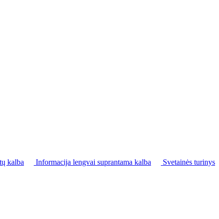
tų kalba
Informacija lengvai suprantama kalba
Svetainės turinys