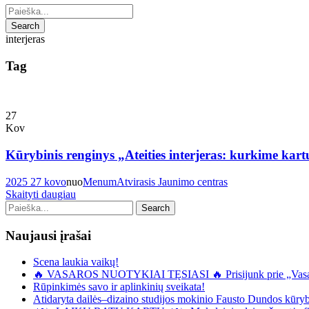
interjeras
Tag
27
Kov
Kūrybinis renginys „Ateities interjeras: kurkime kart
2025 27 kovo
nuo
Menum
Atvirasis Jaunimo centras
Skaityti daugiau
Naujausi įrašai
Scena laukia vaikų!
🔥 VASAROS NUOTYKIAI TĘSIASI 🔥 Prisijunk prie „Vasaro
Rūpinkimės savo ir aplinkinių sveikata!
Atidaryta dailės–dizaino studijos mokinio Fausto Dundos kūryb