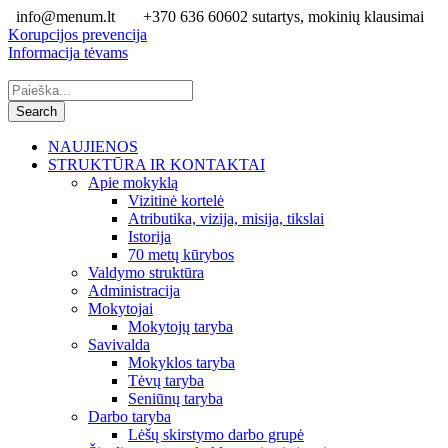
info@menum.lt
+370 636 60602 sutartys, mokinių klausimai
Korupcijos prevencija
Informacija tėvams
NAUJIENOS
STRUKTŪRA IR KONTAKTAI
Apie mokyklą
Vizitinė kortelė
Atributika, vizija, misija, tikslai
Istorija
70 metų kūrybos
Valdymo struktūra
Administracija
Mokytojai
Mokytojų taryba
Savivalda
Mokyklos taryba
Tėvų taryba
Seniūnų taryba
Darbo taryba
Lėšų skirstymo darbo grupė