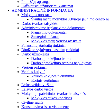
Pranešėjų apsauga
Dažniausiai užduodami klausimai
ADMINISTRACINĖ INFORMACIJA
Mokyklos nuostatai
Šiaulių menų mokyklos Atvirojo jaunimo centro nu
Darbo tvarkos taisyklės
Administravimo ir planavimo dokumentai
Planavimo dokumentai
Strateginiai planai
Mokyklos metų veiklos ataskaita
Finansinių ataskaitų rinkiniai
Biudžeto vykdymo ataskaitų rinkiniai
Darbo užmokestis
Darbo apmokėjimo tvarka
Darbo apmokėjimo tvarkos papildymas
Viešieji pirkimai
Veiklos kokybė
Veiklos kokybės įvertinimas
Išorinis vertinimas
Lėšos veiklai viešinti
Laisvos darbo vietos
Mokykloje patvirtintos tvarkos ir taisyklės
Mokyklos etikos kodeksas
Civilinė sauga
Konsultavimasis su visuomene