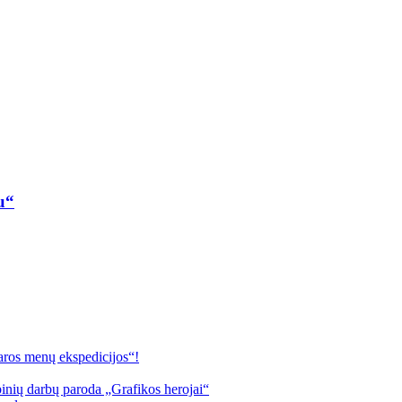
u“
s menų ekspedicijos“!
inių darbų paroda „Grafikos herojai“