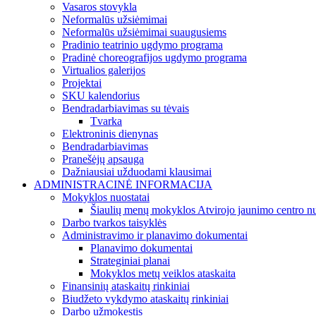
Vasaros stovykla
Neformalūs užsiėmimai
Neformalūs užsiėmimai suaugusiems
Pradinio teatrinio ugdymo programa
Pradinė choreografijos ugdymo programa
Virtualios galerijos
Projektai
SKU kalendorius
Bendradarbiavimas su tėvais
Tvarka
Elektroninis dienynas
Bendradarbiavimas
Pranešėjų apsauga
Dažniausiai užduodami klausimai
ADMINISTRACINĖ INFORMACIJA
Mokyklos nuostatai
Šiaulių menų mokyklos Atvirojo jaunimo centro nu
Darbo tvarkos taisyklės
Administravimo ir planavimo dokumentai
Planavimo dokumentai
Strateginiai planai
Mokyklos metų veiklos ataskaita
Finansinių ataskaitų rinkiniai
Biudžeto vykdymo ataskaitų rinkiniai
Darbo užmokestis