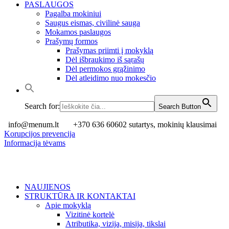
PASLAUGOS
Pagalba mokiniui
Saugus eismas, civilinė sauga
Mokamos paslaugos
Prašymų formos
Prašymas priimti į mokyklą
Dėl išbraukimo iš sąrašų
Dėl permokos grąžinimo
Dėl atleidimo nuo mokesčio
Search for:
Search Button
info@menum.lt
+370 636 60602 sutartys, mokinių klausimai
Korupcijos prevencija
Informacija tėvams
NAUJIENOS
STRUKTŪRA IR KONTAKTAI
Apie mokyklą
Vizitinė kortelė
Atributika, vizija, misija, tikslai