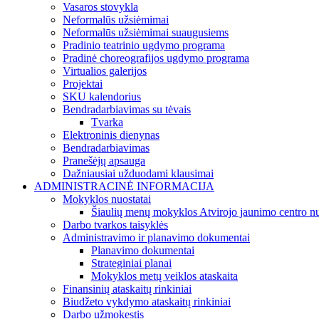
Vasaros stovykla
Neformalūs užsiėmimai
Neformalūs užsiėmimai suaugusiems
Pradinio teatrinio ugdymo programa
Pradinė choreografijos ugdymo programa
Virtualios galerijos
Projektai
SKU kalendorius
Bendradarbiavimas su tėvais
Tvarka
Elektroninis dienynas
Bendradarbiavimas
Pranešėjų apsauga
Dažniausiai užduodami klausimai
ADMINISTRACINĖ INFORMACIJA
Mokyklos nuostatai
Šiaulių menų mokyklos Atvirojo jaunimo centro nu
Darbo tvarkos taisyklės
Administravimo ir planavimo dokumentai
Planavimo dokumentai
Strateginiai planai
Mokyklos metų veiklos ataskaita
Finansinių ataskaitų rinkiniai
Biudžeto vykdymo ataskaitų rinkiniai
Darbo užmokestis