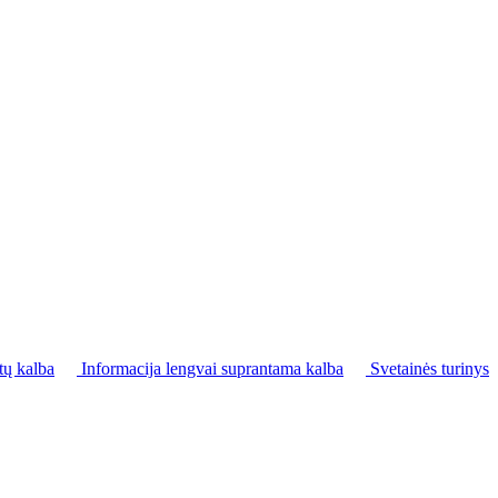
tų kalba
Informacija lengvai suprantama kalba
Svetainės turinys