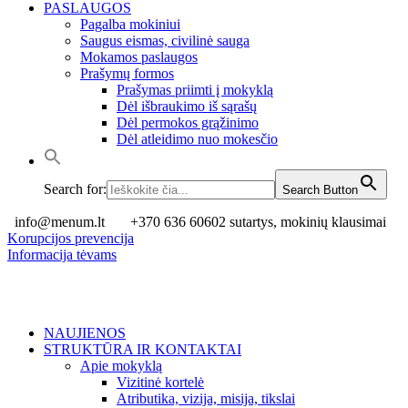
PASLAUGOS
Pagalba mokiniui
Saugus eismas, civilinė sauga
Mokamos paslaugos
Prašymų formos
Prašymas priimti į mokyklą
Dėl išbraukimo iš sąrašų
Dėl permokos grąžinimo
Dėl atleidimo nuo mokesčio
Search for:
Search Button
info@menum.lt
+370 636 60602 sutartys, mokinių klausimai
Korupcijos prevencija
Informacija tėvams
NAUJIENOS
STRUKTŪRA IR KONTAKTAI
Apie mokyklą
Vizitinė kortelė
Atributika, vizija, misija, tikslai