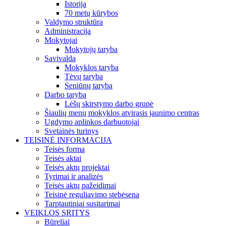
Istorija
70 metų kūrybos
Valdymo struktūra
Administracija
Mokytojai
Mokytojų taryba
Savivalda
Mokyklos taryba
Tėvų taryba
Seniūnų taryba
Darbo taryba
Lėšų skirstymo darbo grupė
Šiaulių menų mokyklos atvirasis jaunimo centras
Ugdymo aplinkos darbuotojai
Svetainės turinys
TEISINĖ INFORMACIJA
Teisės forma
Teisės aktai
Teisės aktų projektai
Tyrimai ir analizės
Teisės aktų pažeidimai
Teisinė reguliavimo stebėsena
Tarptautiniai susitarimai
VEIKLOS SRITYS
Būreliai