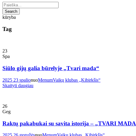
kūryba
Tag
23
Spa
Siūlo gijų galia būrelyje „Tvari mada“
2025 23 spalio
nuo
Menum
Vaikų klubas „Kibirkšis“
Skaityti daugiau
26
Geg
Raktų pakabukai su savita istorija – „TVARI MAD
2025 26 gegužės
nuo
Menum
Vaikų klubas „Kibirkšis“