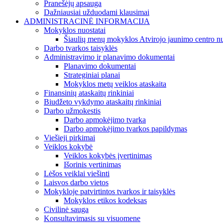
Pranešėjų apsauga
Dažniausiai užduodami klausimai
ADMINISTRACINĖ INFORMACIJA
Mokyklos nuostatai
Šiaulių menų mokyklos Atvirojo jaunimo centro nu
Darbo tvarkos taisyklės
Administravimo ir planavimo dokumentai
Planavimo dokumentai
Strateginiai planai
Mokyklos metų veiklos ataskaita
Finansinių ataskaitų rinkiniai
Biudžeto vykdymo ataskaitų rinkiniai
Darbo užmokestis
Darbo apmokėjimo tvarka
Darbo apmokėjimo tvarkos papildymas
Viešieji pirkimai
Veiklos kokybė
Veiklos kokybės įvertinimas
Išorinis vertinimas
Lėšos veiklai viešinti
Laisvos darbo vietos
Mokykloje patvirtintos tvarkos ir taisyklės
Mokyklos etikos kodeksas
Civilinė sauga
Konsultavimasis su visuomene