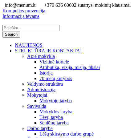
info@menum.lt
+370 636 60602 sutartys, mokinių klausimai
Korupcijos prevencija
Informacija tėvams
NAUJIENOS
STRUKTŪRA IR KONTAKTAI
Apie mokyklą
Vizitinė kortelė
Atributika, vizija, misija, tikslai
Istorija
70 metų kūrybos
Valdymo struktūra
Administracija
Mokytojai
Mokytojų taryba
Savivalda
Mokyklos taryba
Tėvų taryba
Seniūnų taryba
Darbo taryba
Lėšų skirstymo darbo grupė