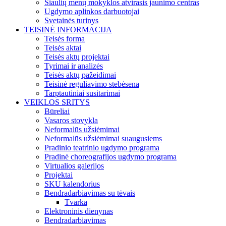
Šiaulių menų mokyklos atvirasis jaunimo centras
Ugdymo aplinkos darbuotojai
Svetainės turinys
TEISINĖ INFORMACIJA
Teisės forma
Teisės aktai
Teisės aktų projektai
Tyrimai ir analizės
Teisės aktų pažeidimai
Teisinė reguliavimo stebėsena
Tarptautiniai susitarimai
VEIKLOS SRITYS
Būreliai
Vasaros stovykla
Neformalūs užsiėmimai
Neformalūs užsiėmimai suaugusiems
Pradinio teatrinio ugdymo programa
Pradinė choreografijos ugdymo programa
Virtualios galerijos
Projektai
SKU kalendorius
Bendradarbiavimas su tėvais
Tvarka
Elektroninis dienynas
Bendradarbiavimas