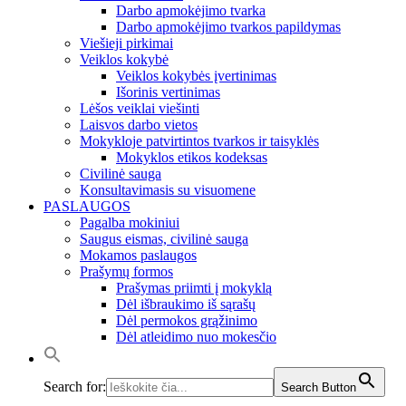
Darbo apmokėjimo tvarka
Darbo apmokėjimo tvarkos papildymas
Viešieji pirkimai
Veiklos kokybė
Veiklos kokybės įvertinimas
Išorinis vertinimas
Lėšos veiklai viešinti
Laisvos darbo vietos
Mokykloje patvirtintos tvarkos ir taisyklės
Mokyklos etikos kodeksas
Civilinė sauga
Konsultavimasis su visuomene
PASLAUGOS
Pagalba mokiniui
Saugus eismas, civilinė sauga
Mokamos paslaugos
Prašymų formos
Prašymas priimti į mokyklą
Dėl išbraukimo iš sąrašų
Dėl permokos grąžinimo
Dėl atleidimo nuo mokesčio
Search for:
Search Button