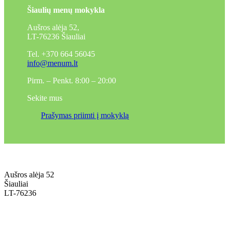
Šiaulių menų mokykla
Aušros alėja 52,
LT-76236 Šiauliai
Tel. +370 664 56045
info@menum.lt
Pirm. – Penkt. 8:00 – 20:00
Sekite mus
Prašymas priimti į mokyklą
Aušros alėja 52
Šiauliai
LT-76236
+370 636 60602 sutartys, mokinių klausimai
sutartys@menum.lt