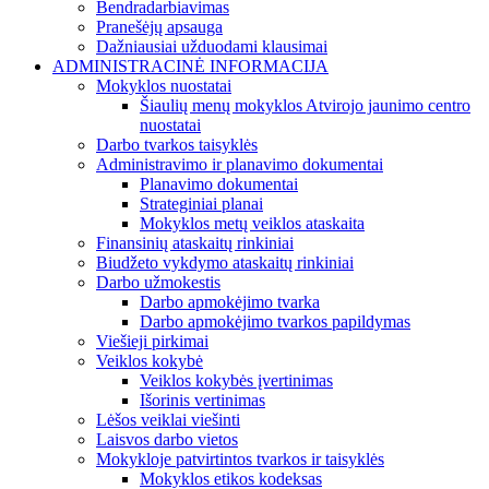
Bendradarbiavimas
Pranešėjų apsauga
Dažniausiai užduodami klausimai
ADMINISTRACINĖ INFORMACIJA
Mokyklos nuostatai
Šiaulių menų mokyklos Atvirojo jaunimo centro
nuostatai
Darbo tvarkos taisyklės
Administravimo ir planavimo dokumentai
Planavimo dokumentai
Strateginiai planai
Mokyklos metų veiklos ataskaita
Finansinių ataskaitų rinkiniai
Biudžeto vykdymo ataskaitų rinkiniai
Darbo užmokestis
Darbo apmokėjimo tvarka
Darbo apmokėjimo tvarkos papildymas
Viešieji pirkimai
Veiklos kokybė
Veiklos kokybės įvertinimas
Išorinis vertinimas
Lėšos veiklai viešinti
Laisvos darbo vietos
Mokykloje patvirtintos tvarkos ir taisyklės
Mokyklos etikos kodeksas