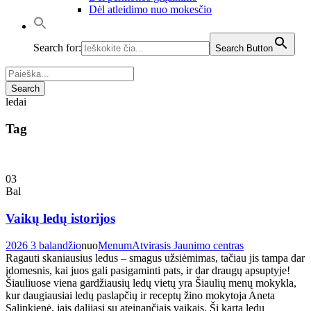
Dėl atleidimo nuo mokesčio
Search for:
Search Button
ledai
Tag
03
Bal
Vaikų ledų istorijos
2026 3 balandžio
nuo
Menum
Atvirasis Jaunimo centras
Ragauti skaniausius ledus – smagus užsiėmimas, tačiau jis tampa dar
įdomesnis, kai juos gali pasigaminti pats, ir dar draugų apsuptyje!
Šiauliuose viena gardžiausių ledų vietų yra Šiaulių menų mokykla,
kur daugiausiai ledų paslapčių ir receptų žino mokytoja Aneta
Salinkienė, jais dalijasi su ateinančiais vaikais. Šį kartą ledų