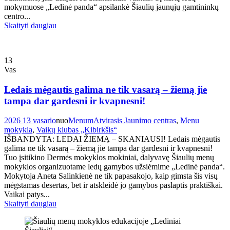
mokymuose „Ledinė panda“ apsilankė Šiaulių jaunųjų gamtininkų
centro...
Skaityti daugiau
13
Vas
Ledais mėgautis galima ne tik vasarą – žiemą jie
tampa dar gardesni ir kvapnesni!
2026 13 vasario
nuo
Menum
Atvirasis Jaunimo centras
,
Menu
mokykla
,
Vaikų klubas „Kibirkšis“
IŠBANDYTA: LEDAI ŽIEMĄ – SKANIAUSI! Ledais mėgautis
galima ne tik vasarą – žiemą jie tampa dar gardesni ir kvapnesni!
Tuo įsitikino Dermės mokyklos mokiniai, dalyvavę Šiaulių menų
mokyklos organizuotame ledų gamybos užsiėmime „Ledinė panda“.
Mokytoja Aneta Salinkienė ne tik papasakojo, kaip gimsta šis visų
mėgstamas desertas, bet ir atskleidė jo gamybos paslaptis praktiškai.
Vaikai patys...
Skaityti daugiau