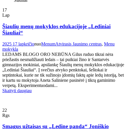
17
Lap
Šiaulių menų mokyklos edukacijoje „Lediniai
Šiauliai“
2025 17 lapkričio
nuo
Menum
Atvirasis Jaunimo centras
,
Menu
mokykla
LEDAMS BLOGO ORO NEBŪNA Gilus ruduo tikrai nėra
priežastis nesmaližiauti ledais – tai puikiai žino ir Santarvės
gimnazijos mokiniai, apsilankę Šiaulių menų mokyklos edukacijoje
„Lediniai Šiauliai“. Į svečius atvyko penktokai, šeštokai ir
septintokai, kurie ne tik sužinojo įdomių faktų apie ledų istoriją, bet
ir kartu su mokytoja Aneta Saliniene pasinėrė į tikrą gaminimo
verpetą. Eksperimentuodami...
Skaityti daugiau
22
Rgs
Smagus užtaisas su „Ledine panda“ Joniškio