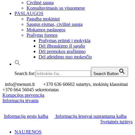
Civilinė sauga
Konsultavimasis su visuomene
PASLAUGOS
Pagalba mokiniui
Saugus eismas, civilinė sauga
Mokamos paslaugos
Prašymų formos
Prašymas priimti į mokyklą
Dėl išbraukimo iš sąrašų
Dėl permokos grąžinimo
Dėl atleidimo nuo mokesčio
Search for:
Search Button
info@menum.lt
+370 636 60602 sutartys, mokinių klausimai
+370 664 56045 sekretoriatas
Korupcijos prevencija
Informacija tėvams
Informacija gestų kalba
Informacija lengvai suprantama kalba
Svetainės turinys
NAUJIENOS