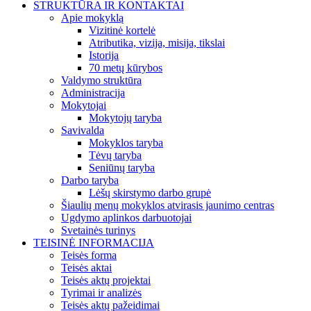
STRUKTŪRA IR KONTAKTAI
Apie mokyklą
Vizitinė kortelė
Atributika, vizija, misija, tikslai
Istorija
70 metų kūrybos
Valdymo struktūra
Administracija
Mokytojai
Mokytojų taryba
Savivalda
Mokyklos taryba
Tėvų taryba
Seniūnų taryba
Darbo taryba
Lėšų skirstymo darbo grupė
Šiaulių menų mokyklos atvirasis jaunimo centras
Ugdymo aplinkos darbuotojai
Svetainės turinys
TEISINĖ INFORMACIJA
Teisės forma
Teisės aktai
Teisės aktų projektai
Tyrimai ir analizės
Teisės aktų pažeidimai