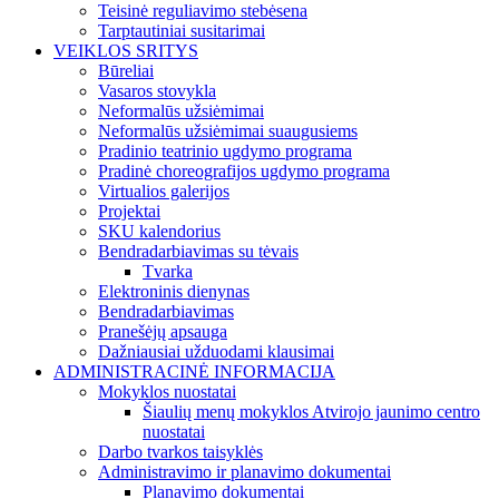
Teisinė reguliavimo stebėsena
Tarptautiniai susitarimai
VEIKLOS SRITYS
Būreliai
Vasaros stovykla
Neformalūs užsiėmimai
Neformalūs užsiėmimai suaugusiems
Pradinio teatrinio ugdymo programa
Pradinė choreografijos ugdymo programa
Virtualios galerijos
Projektai
SKU kalendorius
Bendradarbiavimas su tėvais
Tvarka
Elektroninis dienynas
Bendradarbiavimas
Pranešėjų apsauga
Dažniausiai užduodami klausimai
ADMINISTRACINĖ INFORMACIJA
Mokyklos nuostatai
Šiaulių menų mokyklos Atvirojo jaunimo centro
nuostatai
Darbo tvarkos taisyklės
Administravimo ir planavimo dokumentai
Planavimo dokumentai