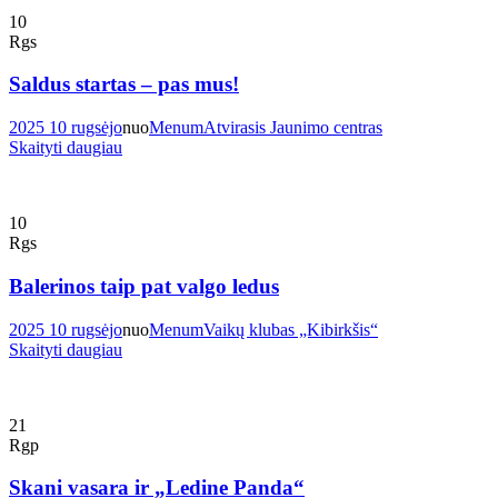
10
Rgs
Saldus startas – pas mus!
2025 10 rugsėjo
nuo
Menum
Atvirasis Jaunimo centras
Skaityti daugiau
10
Rgs
Balerinos taip pat valgo ledus
2025 10 rugsėjo
nuo
Menum
Vaikų klubas „Kibirkšis“
Skaityti daugiau
21
Rgp
Skani vasara ir „Ledine Panda“