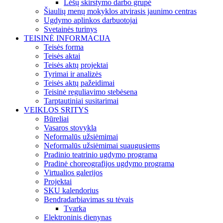
Lėšų skirstymo darbo grupė
Šiaulių menų mokyklos atvirasis jaunimo centras
Ugdymo aplinkos darbuotojai
Svetainės turinys
TEISINĖ INFORMACIJA
Teisės forma
Teisės aktai
Teisės aktų projektai
Tyrimai ir analizės
Teisės aktų pažeidimai
Teisinė reguliavimo stebėsena
Tarptautiniai susitarimai
VEIKLOS SRITYS
Būreliai
Vasaros stovykla
Neformalūs užsiėmimai
Neformalūs užsiėmimai suaugusiems
Pradinio teatrinio ugdymo programa
Pradinė choreografijos ugdymo programa
Virtualios galerijos
Projektai
SKU kalendorius
Bendradarbiavimas su tėvais
Tvarka
Elektroninis dienynas