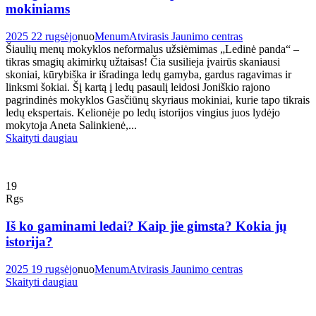
mokiniams
2025 22 rugsėjo
nuo
Menum
Atvirasis Jaunimo centras
Šiaulių menų mokyklos neformalus užsiėmimas „Ledinė panda“ –
tikras smagių akimirkų užtaisas! Čia susilieja įvairūs skaniausi
skoniai, kūrybiška ir išradinga ledų gamyba, gardus ragavimas ir
linksmi šokiai. Šį kartą į ledų pasaulį leidosi Joniškio rajono
pagrindinės mokyklos Gasčiūnų skyriaus mokiniai, kurie tapo tikrais
ledų ekspertais. Kelionėje po ledų istorijos vingius juos lydėjo
mokytoja Aneta Salinkienė,...
Skaityti daugiau
19
Rgs
Iš ko gaminami ledai? Kaip jie gimsta? Kokia jų
istorija?
2025 19 rugsėjo
nuo
Menum
Atvirasis Jaunimo centras
Skaityti daugiau