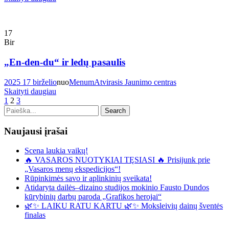
17
Bir
„En-den-du“ ir ledų pasaulis
2025 17 birželio
nuo
Menum
Atvirasis Jaunimo centras
Skaityti daugiau
1
2
3
Naujausi įrašai
Scena laukia vaikų!
🔥 VASAROS NUOTYKIAI TĘSIASI 🔥 Prisijunk prie
„Vasaros menų ekspedicijos“!
Rūpinkimės savo ir aplinkinių sveikata!
Atidaryta dailės–dizaino studijos mokinio Fausto Dundos
kūrybinių darbų paroda „Grafikos herojai“
🌿✨ LAIKU RATU KARTU 🌿✨ Moksleivių dainų šventės
finalas