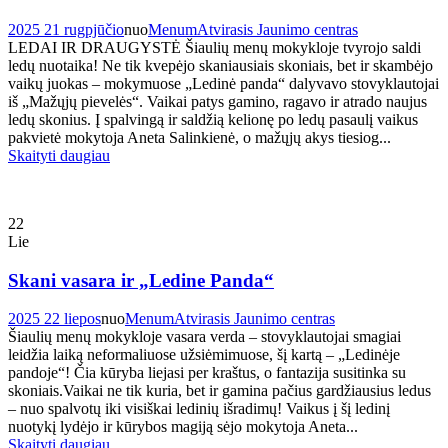
2025 21 rugpjūčio
nuo
Menum
Atvirasis Jaunimo centras
LEDAI IR DRAUGYSTĖ Šiaulių menų mokykloje tvyrojo saldi
ledų nuotaika! Ne tik kvepėjo skaniausiais skoniais, bet ir skambėjo
vaikų juokas – mokymuose „Ledinė panda“ dalyvavo stovyklautojai
iš „Mažųjų pievelės“. Vaikai patys gamino, ragavo ir atrado naujus
ledų skonius. Į spalvingą ir saldžią kelionę po ledų pasaulį vaikus
pakvietė mokytoja Aneta Salinkienė, o mažųjų akys tiesiog...
Skaityti daugiau
22
Lie
Skani vasara ir „Ledine Panda“
2025 22 liepos
nuo
Menum
Atvirasis Jaunimo centras
Šiaulių menų mokykloje vasara verda – stovyklautojai smagiai
leidžia laiką neformaliuose užsiėmimuose, šį kartą – „Ledinėje
pandoje“! Čia kūryba liejasi per kraštus, o fantazija susitinka su
skoniais.Vaikai ne tik kuria, bet ir gamina pačius gardžiausius ledus
– nuo spalvotų iki visiškai ledinių išradimų! Vaikus į šį ledinį
nuotykį lydėjo ir kūrybos magiją sėjo mokytoja Aneta...
Skaityti daugiau