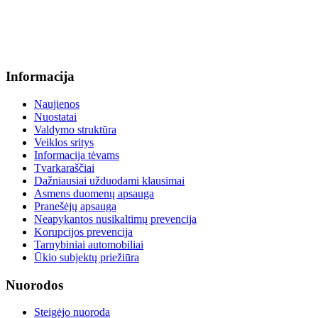
+370 664 56045 sekretoriatas
info@menum.lt
Informacija
Naujienos
Nuostatai
Valdymo struktūra
Veiklos sritys
Informacija tėvams
Tvarkaraščiai
Dažniausiai užduodami klausimai
Asmens duomenų apsauga
Pranešėjų apsauga
Neapykantos nusikaltimų prevencija
Korupcijos prevencija
Tarnybiniai automobiliai
Ūkio subjektų priežiūra
Nuorodos
Steigėjo nuoroda