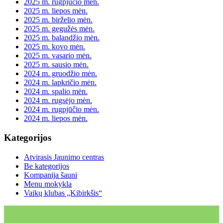
2025 m. rugpjūčio mėn.
2025 m. liepos mėn.
2025 m. birželio mėn.
2025 m. gegužės mėn.
2025 m. balandžio mėn.
2025 m. kovo mėn.
2025 m. vasario mėn.
2025 m. sausio mėn.
2024 m. gruodžio mėn.
2024 m. lapkričio mėn.
2024 m. spalio mėn.
2024 m. rugsėjo mėn.
2024 m. rugpjūčio mėn.
2024 m. liepos mėn.
Kategorijos
Atvirasis Jaunimo centras
Be kategorijos
Kompanija šauni
Menu mokykla
Vaikų klubas „Kibirkšis“