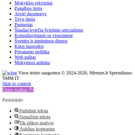
Mokyklos rekvizitai
Pagalbos linija
Atviri duomenys
Tėvų linija
Partneriai
Šiauliai kviečia švietimo specialistus
Konsultavimasis su visuomene
Šventės ir atmintinos dienos
Kitos nuorodos
Privatumo politika
Web paštas
Mokymosi aplinka
Visos teisės saugomos © 2024-2026, Menum.lt Sprendimas:
ŠMM IT
Skip to content
Open toolbar
Pasirinkite:
Padidinti tekstą
Sumažinti tekstą
Tik pilkos spalvos
Aukštas kontrastas
Negatyvus kontrastas