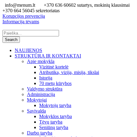
info@menum.lt
+370 636 60602 sutartys, mokinių klausimai
+370 664 56045 sekretoriatas
Korupcijos prevencija
Informacija tėvams
NAUJIENOS
STRUKTŪRA IR KONTAKTAI
Apie mokyklą
Vizitinė kortelė
Atributika, vizija, misija, tikslai
Istorija
70 metų kūrybos
Valdymo struktūra
Administracija
Mokytojai
Mokytojų taryba
Savivalda
Mokyklos taryba
Tėvų taryba
Seniūnų taryba
Darbo taryba