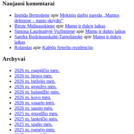
Naujausi komentarai
Ingrida Bernotiene
apie
Mokinių darbų paroda „Mamos
delnuose – mano skrydis“
Birute Malinauskiene
apie
Mamų ir dukrų laikas
Simona Laurinaitytė Vozbinienė
apie
Mamų ir dukrų laikas
Sandra Budzinauskaitė-Tamošauskė
apie
Mamų ir dukrų
laikas
Rolandas
apie
Kalėdų Senelio rezidencija
Archyvai
2026 m. rugpjūčio mėn.
2026 m. liepos mėn.
2026 m. birželio mėn.
2026 m. gegužės mėn.
2026 m. balandžio mėn.
2026 m. kovo mėn.
2026 m. vasario mėn.
2026 m. sausio mėn.
2025 m. gruodžio mėn.
2025 m. lapkričio mėn.
2025 m. spalio mėn.
2025 m. rugsėjo mėn.