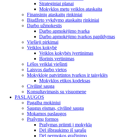
Strateginiai planai
Mokyklos metų veiklos ataskaita
Finansinių ataskaitų rinkiniai
Biudžeto vykdymo ataskaitų rinkiniai
Darbo užmokestis
Darbo apmokėjimo tvarka
Darbo apmokėjimo tvarkos papildymas
Viešieji pirkimai
Veiklos kokybė
Veiklos kokybės įvertinimas
Išorinis vertinimas
Lėšos veiklai viešinti
Laisvos darbo vietos
Mokykloje patvirtintos tvarkos ir taisyklės
Mokyklos etikos kodeksas
Civilinė sauga
Konsultavimasis su visuomene
PASLAUGOS
Pagalba mokiniui
Saugus eismas, civilinė sauga
Mokamos paslaugos
Prašymų formos
Prašymas priimti į mokyklą
Dėl išbraukimo iš sąrašų
Dėl permokos grąžinimo