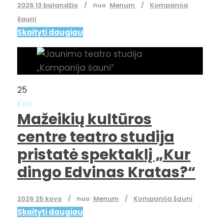
2026 13 balandžio
nuo
Menum
Kompanija
šauni
Skaityti daugiau
25
Kov
Mažeikių kultūros
centre teatro studija
pristatė spektaklį „Kur
dingo Edvinas Kratas?“
2026 25 kovo
nuo
Menum
Kompanija šauni
Skaityti daugiau