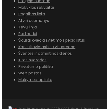
Steigėjo nuoroda
Mokyklos rekvizitai
Pagalbos linija
Atviri duomenys
Tėvų linija
Partneriai
Šiauliai kviečia švietimo specialistus
Konsultavimasis su visuomene
Šventės ir atmintinos dienos
Kitos nuorodos
Privatumo politika
Web paštas
Mokymosi aplinka
Visos teisės saugomos © 2024-2026, Menum.lt Sprendimas: