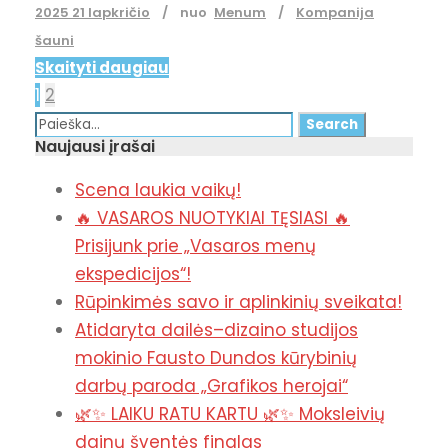
2025 21 lapkričio
nuo
Menum
Kompanija
šauni
Skaityti daugiau
1
2
Naujausi įrašai
Scena laukia vaikų!
🔥 VASAROS NUOTYKIAI TĘSIASI 🔥
Prisijunk prie „Vasaros menų
ekspedicijos“!
Rūpinkimės savo ir aplinkinių sveikata!
Atidaryta dailės–dizaino studijos
mokinio Fausto Dundos kūrybinių
darbų paroda „Grafikos herojai“
🌿✨ LAIKU RATU KARTU 🌿✨ Moksleivių
dainų šventės finalas