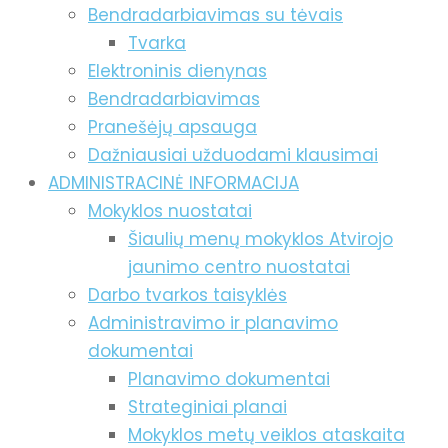
Bendradarbiavimas su tėvais
Tvarka
Elektroninis dienynas
Bendradarbiavimas
Pranešėjų apsauga
Dažniausiai užduodami klausimai
ADMINISTRACINĖ INFORMACIJA
Mokyklos nuostatai
Šiaulių menų mokyklos Atvirojo
jaunimo centro nuostatai
Darbo tvarkos taisyklės
Administravimo ir planavimo
dokumentai
Planavimo dokumentai
Strateginiai planai
Mokyklos metų veiklos ataskaita