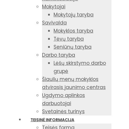
Mokytojai
Mokytojų taryba
Savivalda
Mokyklos taryba
Tėvų taryba
Seniūnų taryba
Darbo taryba
Lėšų skirstymo darbo
grupė
Šiaulių menų mokyklos
atvirasis jaunimo centras
Ugdymo aplinkos
darbuotojai
Svetainės turinys
TEISINĖ INFORMACIJA
Teisės forma