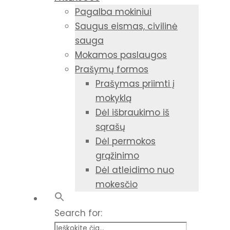
Pagalba mokiniui
Saugus eismas, civilinė
sauga
Mokamos paslaugos
Prašymų formos
Prašymas priimti į
mokyklą
Dėl išbraukimo iš
sąrašų
Dėl permokos
grąžinimo
Dėl atleidimo nuo
mokesčio
Search for: