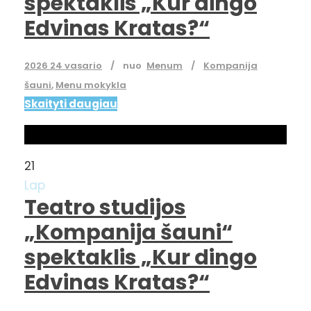
spektaklis „Kur dingo
Edvinas Kratas?“
2026 24 vasario
nuo
Menum
Kompanija
šauni
,
Menu mokykla
Skaityti daugiau
21
Lap
Teatro studijos
„Kompanija šauni“
spektaklis „Kur dingo
Edvinas Kratas?“