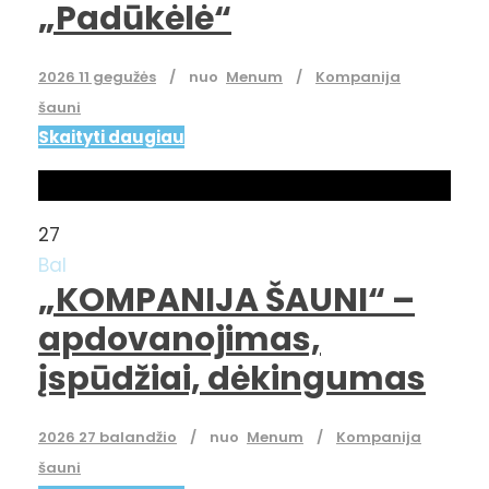
„Padūkėlė“
2026 11 gegužės
nuo
Menum
Kompanija
šauni
Skaityti daugiau
27
Bal
„KOMPANIJA ŠAUNI“ –
apdovanojimas,
įspūdžiai, dėkingumas
2026 27 balandžio
nuo
Menum
Kompanija
šauni