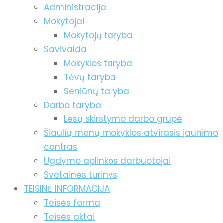
Administracija
Mokytojai
Mokytojų taryba
Savivalda
Mokyklos taryba
Tėvų taryba
Seniūnų taryba
Darbo taryba
Lėšų skirstymo darbo grupė
Šiaulių menų mokyklos atvirasis jaunimo
centras
Ugdymo aplinkos darbuotojai
Svetainės turinys
TEISINĖ INFORMACIJA
Teisės forma
Teisės aktai