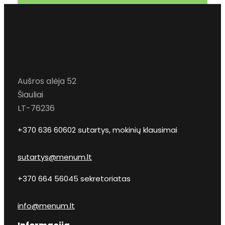
Aušros alėja 52
Šiauliai
LT-76236
+370 636 60602 sutartys, mokinių klausimai
sutartys@menum.lt
+370 664 56045 sekretoriatas
info@menum.lt