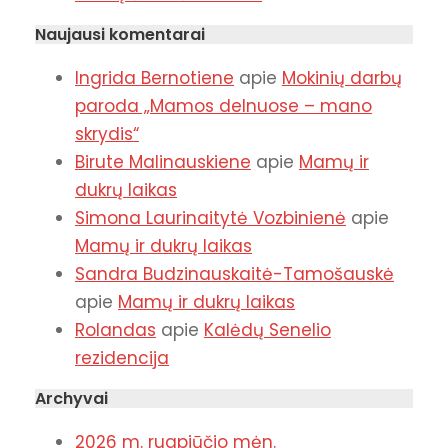
Naujausi komentarai
Ingrida Bernotiene
apie
Mokinių darbų
paroda „Mamos delnuose – mano
skrydis“
Birute Malinauskiene
apie
Mamų ir
dukrų laikas
Simona Laurinaitytė Vozbinienė
apie
Mamų ir dukrų laikas
Sandra Budzinauskaitė-Tamošauskė
apie
Mamų ir dukrų laikas
Rolandas
apie
Kalėdų Senelio
rezidencija
Archyvai
2026 m. rugpjūčio mėn.