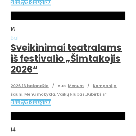
Skaityti daugiau
16
Bal
Sveikinimai teatralams
iš festivalio „Šimtakojis
2026“
2026 16 balandžio
nuo
Menum
Kompanija
šauni
,
Menu mokykla
,
Vaikų klubas „Kibirkšis“
Skaityti daugiau
14