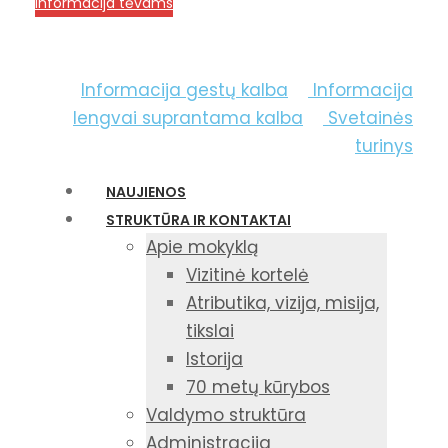
Informacija tėvams
Informacija gestų kalba
Informacija
lengvai suprantama kalba
Svetainės
turinys
NAUJIENOS
STRUKTŪRA IR KONTAKTAI
Apie mokyklą
Vizitinė kortelė
Atributika, vizija, misija,
tikslai
Istorija
70 metų kūrybos
Valdymo struktūra
Administracija