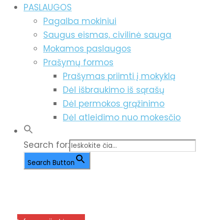
PASLAUGOS
Pagalba mokiniui
Saugus eismas, civilinė sauga
Mokamos paslaugos
Prašymų formos
Prašymas priimti į mokyklą
Dėl išbraukimo iš sąrašų
Dėl permokos grąžinimo
Dėl atleidimo nuo mokesčio
Search for:
Search Button
info@menum.lt
+370 636 60602 sutartys,
mokinių klausimai
+370 664 56045 sekretoriatas
Korupcijos prevencija