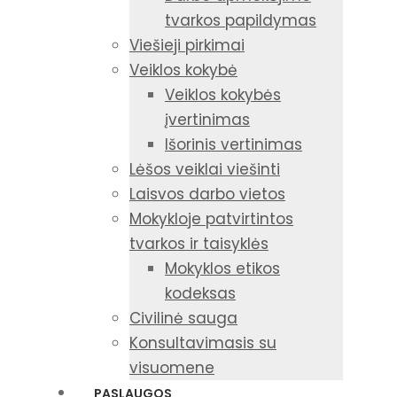
tvarkos papildymas
Viešieji pirkimai
Veiklos kokybė
Veiklos kokybės
įvertinimas
Išorinis vertinimas
Lėšos veiklai viešinti
Laisvos darbo vietos
Mokykloje patvirtintos
tvarkos ir taisyklės
Mokyklos etikos
kodeksas
Civilinė sauga
Konsultavimasis su
visuomene
PASLAUGOS