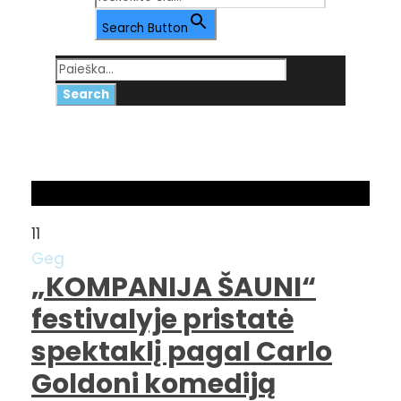
Search Button
mėgėjų
Tag
11
Geg
„KOMPANIJA ŠAUNI“
festivalyje pristatė
spektaklį pagal Carlo
Goldoni komediją