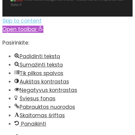
ŠMM IT
Skip to content
Open toolbar
Pasirinkite:
Padidinti tekstą
Sumažinti tekstą
Tik pilkos spalvos
Aukštas kontrastas
Negatyvus kontrastas
Šviesus fonas
Pabrauktos nuorodos
Skaitomas šriftas
Panaikinti