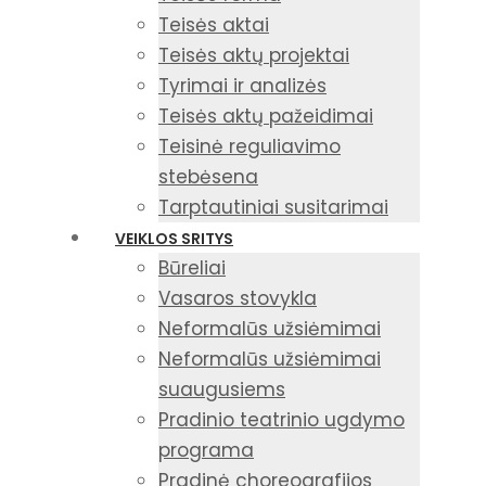
Teisės aktai
Teisės aktų projektai
Tyrimai ir analizės
Teisės aktų pažeidimai
Teisinė reguliavimo
stebėsena
Tarptautiniai susitarimai
VEIKLOS SRITYS
Būreliai
Vasaros stovykla
Neformalūs užsiėmimai
Neformalūs užsiėmimai
suaugusiems
Pradinio teatrinio ugdymo
programa
Pradinė choreografijos