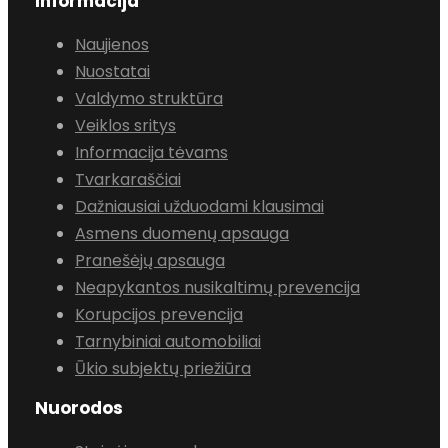
Informacija
Naujienos
Nuostatai
Valdymo struktūra
Veiklos sritys
Informacija tėvams
Tvarkaraščiai
Dažniausiai užduodami klausimai
Asmens duomenų apsauga
Pranešėjų apsauga
Neapykantos nusikaltimų prevencija
Korupcijos prevencija
Tarnybiniai automobiliai
Ūkio subjektų priežiūra
Nuorodos