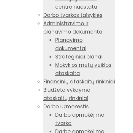
centro nuostatai
Darbo tvarkos taisyklės
Administravimo ir
planavimo dokumentai
Planavimo
dokumentai
Strateginiai planai
Mokyklos metų veiklos
ataskaita
Finansinių ataskaitų rinkiniai
Biudžeto vykdymo
ataskaitų rinkiniai
Darbo užmokestis
Darbo apmokėjimo
tvarka
Darbo apmokėjimo