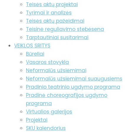
Teisės aktų projektai
Tyrimai ir analizės
Teisės aktų pažeidimai
Teisinė reguliavimo stebėsena
Tarptautiniai susitarimai
VEIKLOS SRITYS
Būreliai
Vasaros stovykla
Neformalūs užsiėmimai
Neformalūs užsiėmimai suaugusiems
Pradinio teatrinio ugdymo programa
Pradinė choreografijos ugdymo
programa
Virtualios galerijos
Projektai
SKU kalendorius