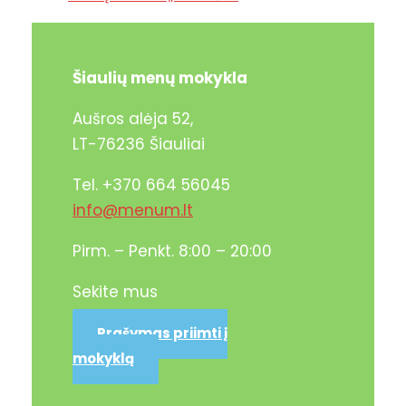
Šiaulių menų mokykla
Aušros alėja 52,
LT-76236 Šiauliai
Tel. +370 664 56045
info@menum.lt
Pirm. – Penkt. 8:00 – 20:00
Sekite mus
Prašymas priimti į
mokyklą