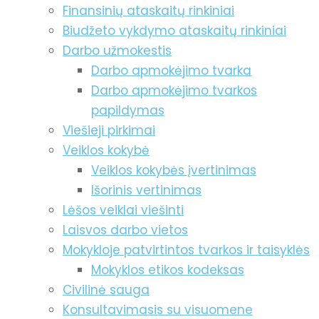
Finansinių ataskaitų rinkiniai
Biudžeto vykdymo ataskaitų rinkiniai
Darbo užmokestis
Darbo apmokėjimo tvarka
Darbo apmokėjimo tvarkos
papildymas
Viešieji pirkimai
Veiklos kokybė
Veiklos kokybės įvertinimas
Išorinis vertinimas
Lėšos veiklai viešinti
Laisvos darbo vietos
Mokykloje patvirtintos tvarkos ir taisyklės
Mokyklos etikos kodeksas
Civilinė sauga
Konsultavimasis su visuomene