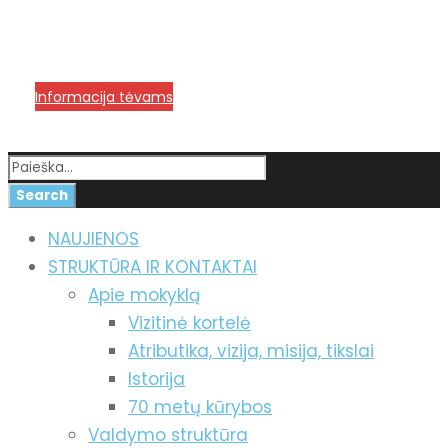
info@menum.lt
+370 636 60602 sutartys,
mokinių klausimai
+370 664 56045 sekretoriatas
Korupcijos prevencija
Informacija tėvams
NAUJIENOS
STRUKTŪRA IR KONTAKTAI
Apie mokyklą
Vizitinė kortelė
Atributika, vizija, misija, tikslai
Istorija
70 metų kūrybos
Valdymo struktūra