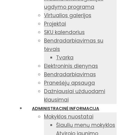
ugdymo programa
Virtualios galerijos
Projektai
SKU kalendorius
Bendradarbiavimas su
tėvais
Tvarka
Elektroninis dienynas
Bendradarbiavimas
Pranešėjų apsauga
Dažniausiai užduodami
klausimai
ADMINISTRACINĖ INFORMACIJA
Mokyklos nuostatai
Šiaulių menų mokyklos
Atvirojo jaunimo