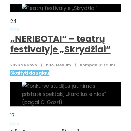
24
Kov
„NERIBOTAI“ – teatrų
festivalyje „Skrydžiai“
2026 24 kovo
nuo
Menum
Kompanija šauni
Skaityti daugiau
17
Kov