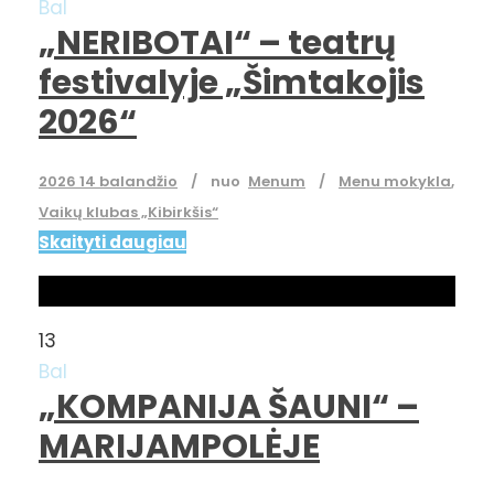
Bal
„NERIBOTAI“ – teatrų
festivalyje „Šimtakojis
2026“
2026 14 balandžio
nuo
Menum
Menu mokykla
,
Vaikų klubas „Kibirkšis“
Skaityti daugiau
13
Bal
„KOMPANIJA ŠAUNI“ –
MARIJAMPOLĖJE