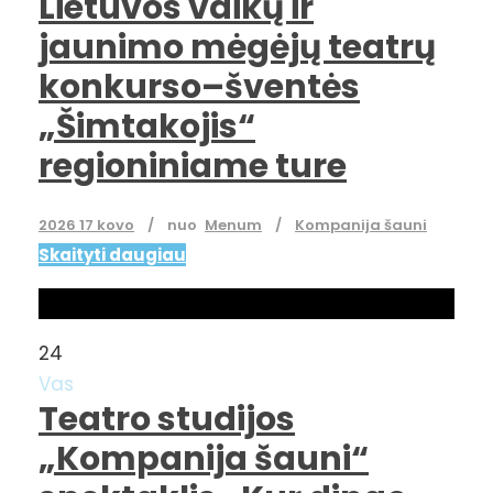
Lietuvos vaikų ir
jaunimo mėgėjų teatrų
konkurso–šventės
„Šimtakojis“
regioniniame ture
2026 17 kovo
nuo
Menum
Kompanija šauni
Skaityti daugiau
24
Vas
Teatro studijos
„Kompanija šauni“