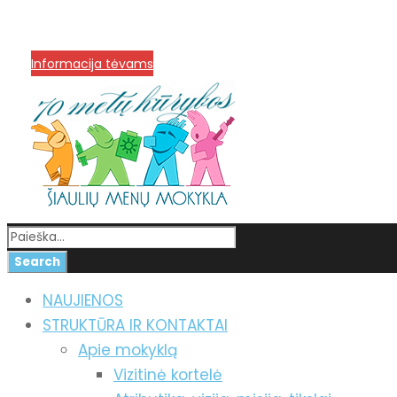
info@menum.lt
+370 636 60602 sutartys, mokinių kla
Korupcijos prevencija
Informacija tėvams
NAUJIENOS
STRUKTŪRA IR KONTAKTAI
Apie mokyklą
Vizitinė kortelė