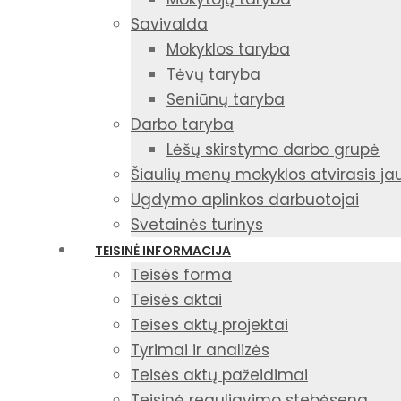
Savivalda
Mokyklos taryba
Tėvų taryba
Seniūnų taryba
Darbo taryba
Lėšų skirstymo darbo grupė
Šiaulių menų mokyklos atvirasis j
Ugdymo aplinkos darbuotojai
Svetainės turinys
TEISINĖ INFORMACIJA
Teisės forma
Teisės aktai
Teisės aktų projektai
Tyrimai ir analizės
Teisės aktų pažeidimai
Teisinė reguliavimo stebėsena