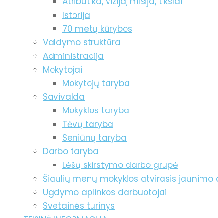
Atributika, vizija, misija, tikslai
Istorija
70 metų kūrybos
Valdymo struktūra
Administracija
Mokytojai
Mokytojų taryba
Savivalda
Mokyklos taryba
Tėvų taryba
Seniūnų taryba
Darbo taryba
Lėšų skirstymo darbo grupė
Šiaulių menų mokyklos atvirasis jaunimo 
Ugdymo aplinkos darbuotojai
Svetainės turinys