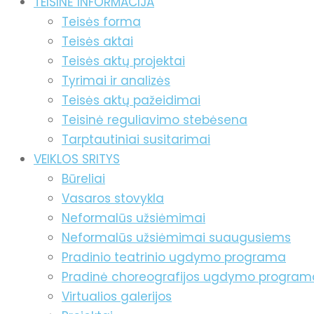
TEISINĖ INFORMACIJA
Teisės forma
Teisės aktai
Teisės aktų projektai
Tyrimai ir analizės
Teisės aktų pažeidimai
Teisinė reguliavimo stebėsena
Tarptautiniai susitarimai
VEIKLOS SRITYS
Būreliai
Vasaros stovykla
Neformalūs užsiėmimai
Neformalūs užsiėmimai suaugusiems
Pradinio teatrinio ugdymo programa
Pradinė choreografijos ugdymo program
Virtualios galerijos