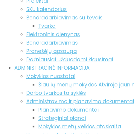
Projektai
SKU kalendorius
Bendradarbiavimas su tėvais
Tvarka
Elektroninis dienynas
Bendradarbiavimas
Pranešėjų apsauga
Dažniausiai užduodami klausimai
ADMINISTRACINĖ INFORMACIJA
Mokyklos nuostatai
Šiaulių menų mokyklos Atvirojo jaun
Darbo tvarkos taisyklės
Administravimo ir planavimo dokumentai
Planavimo dokumentai
Strateginiai planai
Mokyklos metų veiklos ataskaita