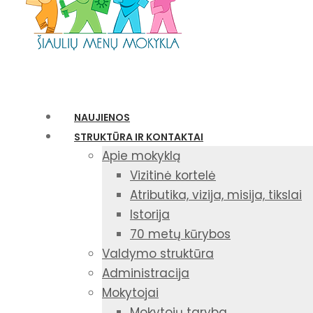
NAUJIENOS
STRUKTŪRA IR KONTAKTAI
Apie mokyklą
Vizitinė kortelė
Atributika, vizija, misija, tikslai
Istorija
70 metų kūrybos
Valdymo struktūra
Administracija
Mokytojai
Mokytojų taryba