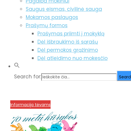
Pagalba mokiniui
Saugus eismas, civilinė sauga
Mokamos paslaugos
Prašymų formos
Prašymas priimti į mokyklą
Dėl išbraukimo iš sąrašų
Dėl permokos grąžinimo
Dėl atleidimo nuo mokesčio
Search for:
Searc
info@menum.lt
+370 636 60602 sutartys, mokinių kla
Korupcijos prevencija
Informacija tėvams