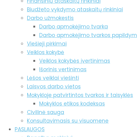
Finansinių ataskaitų rinkiniai
Biudžeto vykdymo ataskaitų rinkiniai
Darbo užmokestis
Darbo apmokėjimo tvarka
Darbo apmokėjimo tvarkos papildy
Viešieji pirkimai
Veiklos kokybė
Veiklos kokybės įvertinimas
Išorinis vertinimas
Lėšos veiklai viešinti
Laisvos darbo vietos
Mokykloje patvirtintos tvarkos ir taisyklės
Mokyklos etikos kodeksas
Civilinė sauga
Konsultavimasis su visuomene
PASLAUGOS