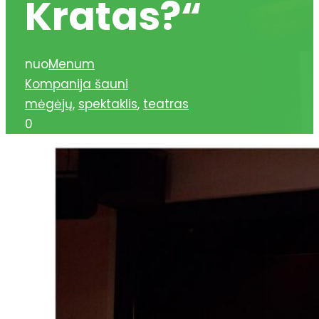
Kratas?“
nuo
Menum
Kompanija šauni
mėgėjų
,
spektaklis
,
teatras
0