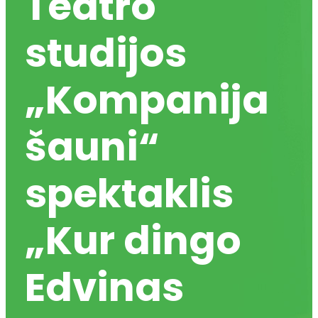
Teatro
studijos
„Kompanija
šauni“
spektaklis
„Kur dingo
Edvinas