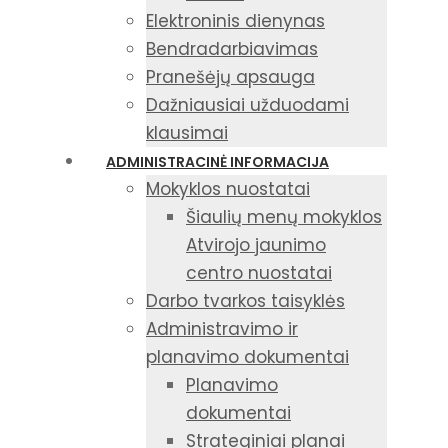
Elektroninis dienynas
Bendradarbiavimas
Pranešėjų apsauga
Dažniausiai užduodami
klausimai
ADMINISTRACINĖ INFORMACIJA
Mokyklos nuostatai
Šiaulių menų mokyklos
Atvirojo jaunimo
centro nuostatai
Darbo tvarkos taisyklės
Administravimo ir
planavimo dokumentai
Planavimo
dokumentai
Strateginiai planai