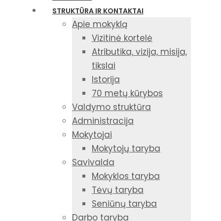
STRUKTŪRA IR KONTAKTAI
Apie mokyklą
Vizitinė kortelė
Atributika, vizija, misija,
tikslai
Istorija
70 metų kūrybos
Valdymo struktūra
Administracija
Mokytojai
Mokytojų taryba
Savivalda
Mokyklos taryba
Tėvų taryba
Seniūnų taryba
Darbo taryba