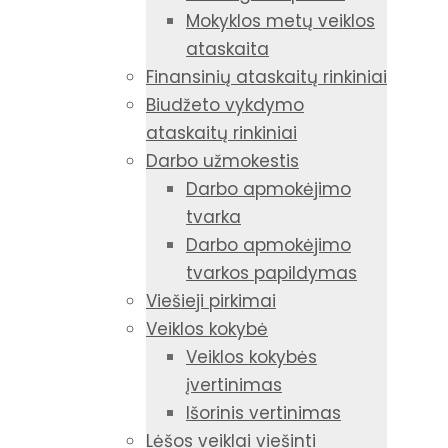
Mokyklos metų veiklos
ataskaita
Finansinių ataskaitų rinkiniai
Biudžeto vykdymo
ataskaitų rinkiniai
Darbo užmokestis
Darbo apmokėjimo
tvarka
Darbo apmokėjimo
tvarkos papildymas
Viešieji pirkimai
Veiklos kokybė
Veiklos kokybės
įvertinimas
Išorinis vertinimas
Lėšos veiklai viešinti