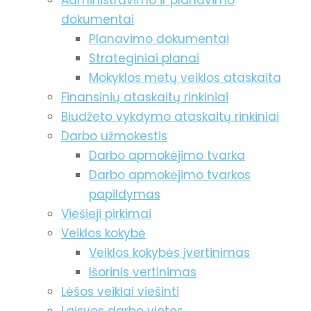
Administravimo ir planavimo
dokumentai
Planavimo dokumentai
Strateginiai planai
Mokyklos metų veiklos ataskaita
Finansinių ataskaitų rinkiniai
Biudžeto vykdymo ataskaitų rinkiniai
Darbo užmokestis
Darbo apmokėjimo tvarka
Darbo apmokėjimo tvarkos
papildymas
Viešieji pirkimai
Veiklos kokybė
Veiklos kokybės įvertinimas
Išorinis vertinimas
Lėšos veiklai viešinti