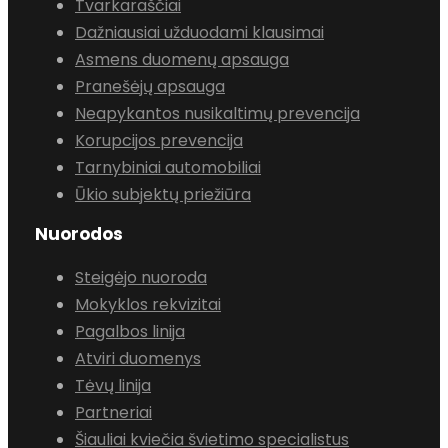
Tvarkaraščiai
Dažniausiai užduodami klausimai
Asmens duomenų apsauga
Pranešėjų apsauga
Neapykantos nusikaltimų prevencija
Korupcijos prevencija
Tarnybiniai automobiliai
Ūkio subjektų priežiūra
Nuorodos
Steigėjo nuoroda
Mokyklos rekvizitai
Pagalbos linija
Atviri duomenys
Tėvų linija
Partneriai
Šiauliai kviečia švietimo specialistus