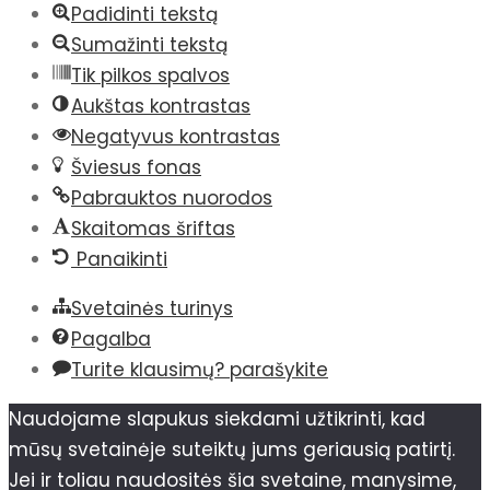
Padidinti tekstą
Sumažinti tekstą
Tik pilkos spalvos
Aukštas kontrastas
Negatyvus kontrastas
Šviesus fonas
Pabrauktos nuorodos
Skaitomas šriftas
Panaikinti
Svetainės turinys
Pagalba
Turite klausimų? parašykite
Naudojame slapukus siekdami užtikrinti, kad
mūsų svetainėje suteiktų jums geriausią patirtį.
Jei ir toliau naudositės šia svetaine, manysime,