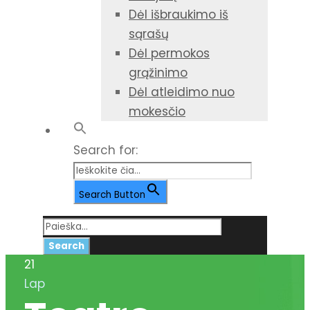
Dėl išbraukimo iš
sąrašų
Dėl permokos
grąžinimo
Dėl atleidimo nuo
mokesčio
Search for:
Search Button
21
Lap