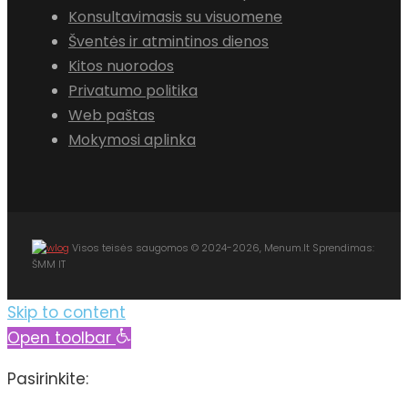
Konsultavimasis su visuomene
Šventės ir atmintinos dienos
Kitos nuorodos
Privatumo politika
Web paštas
Mokymosi aplinka
Visos teisės saugomos © 2024-2026, Menum.lt Sprendimas:
ŠMM IT
Skip to content
Open toolbar
Pasirinkite: