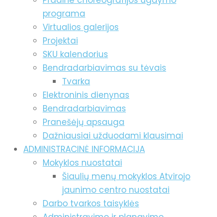
Pradinė choreografijos ugdymo
programa
Virtualios galerijos
Projektai
SKU kalendorius
Bendradarbiavimas su tėvais
Tvarka
Elektroninis dienynas
Bendradarbiavimas
Pranešėjų apsauga
Dažniausiai užduodami klausimai
ADMINISTRACINĖ INFORMACIJA
Mokyklos nuostatai
Šiaulių menų mokyklos Atvirojo
jaunimo centro nuostatai
Darbo tvarkos taisyklės