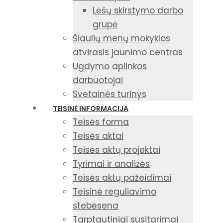
Lėšų skirstymo darbo
grupė
Šiaulių menų mokyklos
atvirasis jaunimo centras
Ugdymo aplinkos
darbuotojai
Svetainės turinys
TEISINĖ INFORMACIJA
Teisės forma
Teisės aktai
Teisės aktų projektai
Tyrimai ir analizės
Teisės aktų pažeidimai
Teisinė reguliavimo
stebėsena
Tarptautiniai susitarimai