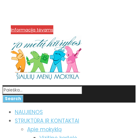
info@menum.lt
+370 636 60602 sutartys,
mokinių klausimai
+370 664 56045 sekretoriatas
Korupcijos prevencija
Informacija tėvams
NAUJIENOS
STRUKTŪRA IR KONTAKTAI
Apie mokyklą