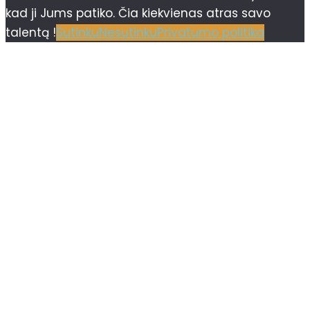
kad ji Jums patiko. Čia kiekvienas atras savo
talentą !
Sutinku
Nesutinku
Privatumo politika