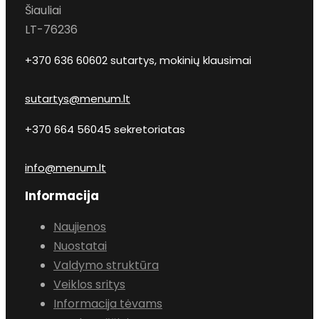
Šiauliai
LT-76236
+370 636 60602 sutartys, mokinių klausimai
sutartys@menum.lt
+370 664 56045 sekretoriatas
info@menum.lt
Informacija
Naujienos
Nuostatai
Valdymo struktūra
Veiklos sritys
Informacija tėvams