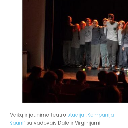
Vaikų ir jaunimo teatro
studija „Kompanija
šauni“
su vadovais Dale ir Virginijumi