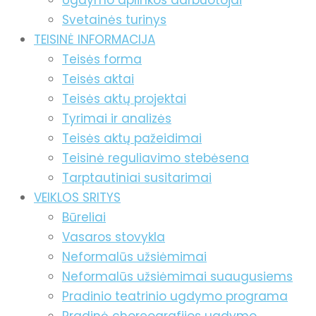
Ugdymo aplinkos darbuotojai
Svetainės turinys
TEISINĖ INFORMACIJA
Teisės forma
Teisės aktai
Teisės aktų projektai
Tyrimai ir analizės
Teisės aktų pažeidimai
Teisinė reguliavimo stebėsena
Tarptautiniai susitarimai
VEIKLOS SRITYS
Būreliai
Vasaros stovykla
Neformalūs užsiėmimai
Neformalūs užsiėmimai suaugusiems
Pradinio teatrinio ugdymo programa