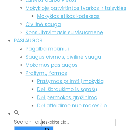
Laisvos darbo vietos
Mokykloje patvirtintos tvarkos ir taisyklės
Mokyklos etikos kodeksas
Civilinė sauga
Konsultavimasis su visuomene
PASLAUGOS
Pagalba mokiniui
Saugus eismas, civilinė sauga
Mokamos paslaugos
Prašymų formos
Prašymas priimti į mokyklą
Dėl išbraukimo iš sąrašų
Dėl permokos grąžinimo
Dėl atleidimo nuo mokesčio
Search for: