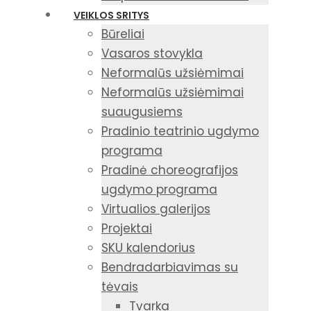
VEIKLOS SRITYS
Būreliai
Vasaros stovykla
Neformalūs užsiėmimai
Neformalūs užsiėmimai
suaugusiems
Pradinio teatrinio ugdymo
programa
Pradinė choreografijos
ugdymo programa
Virtualios galerijos
Projektai
SKU kalendorius
Bendradarbiavimas su
tėvais
Tvarka