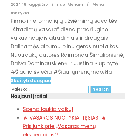
2024 19 rugpjūčio
nuo
Menum
Menu
mokykla
Pirmoji neformaliųjų užsiėmimų savaitės
„Atradimų vasara” diena pradžiugino
vaikus naujais atradimais ir draugais
Dalinamės albumu pilnu geros nuotaikos.
Nuotraukų autorės Raimonda Šimulionienė,
Daiva Dominauskienė ir Justina Šiupinytė.
#Šiauliaišviečia #Šiauliųmenųmokykla
Skaityti daugiau
Naujausi įrašai
Scena laukia vaikų!
🔥 VASAROS NUOTYKIAI TĘSIASI 🔥
Prisijunk prie „Vasaros menų
ekspedicijos“!