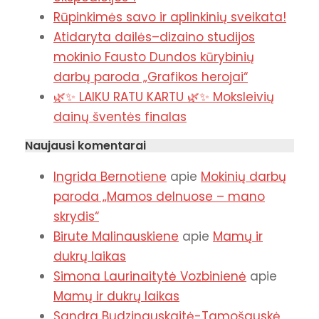
Rūpinkimės savo ir aplinkinių sveikata!
Atidaryta dailės–dizaino studijos
mokinio Fausto Dundos kūrybinių
darbų paroda „Grafikos herojai“
🌿✨ LAIKU RATU KARTU 🌿✨ Moksleivių
dainų šventės finalas
Naujausi komentarai
Ingrida Bernotiene
apie
Mokinių darbų
paroda „Mamos delnuose – mano
skrydis“
Birute Malinauskiene
apie
Mamų ir
dukrų laikas
Simona Laurinaitytė Vozbinienė
apie
Mamų ir dukrų laikas
Sandra Budzinauskaitė-Tamošauskė