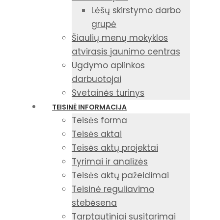
Lėšų skirstymo darbo
grupė
Šiaulių menų mokyklos
atvirasis jaunimo centras
Ugdymo aplinkos
darbuotojai
Svetainės turinys
TEISINĖ INFORMACIJA
Teisės forma
Teisės aktai
Teisės aktų projektai
Tyrimai ir analizės
Teisės aktų pažeidimai
Teisinė reguliavimo
stebėsena
Tarptautiniai susitarimai