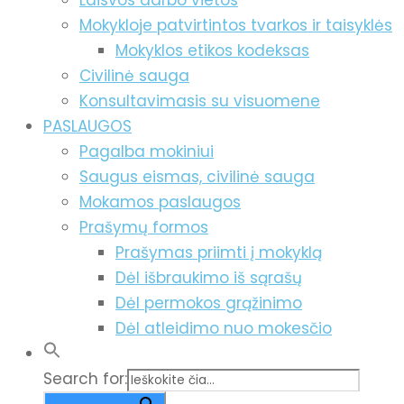
Laisvos darbo vietos
Mokykloje patvirtintos tvarkos ir taisyklės
Mokyklos etikos kodeksas
Civilinė sauga
Konsultavimasis su visuomene
PASLAUGOS
Pagalba mokiniui
Saugus eismas, civilinė sauga
Mokamos paslaugos
Prašymų formos
Prašymas priimti į mokyklą
Dėl išbraukimo iš sąrašų
Dėl permokos grąžinimo
Dėl atleidimo nuo mokesčio
Search for: