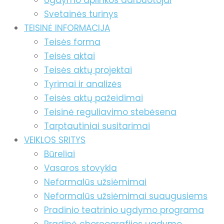
Ugdymo aplinkos darbuotojai
Svetainės turinys
TEISINĖ INFORMACIJA
Teisės forma
Teisės aktai
Teisės aktų projektai
Tyrimai ir analizės
Teisės aktų pažeidimai
Teisinė reguliavimo stebėsena
Tarptautiniai susitarimai
VEIKLOS SRITYS
Būreliai
Vasaros stovykla
Neformalūs užsiėmimai
Neformalūs užsiėmimai suaugusiems
Pradinio teatrinio ugdymo programa