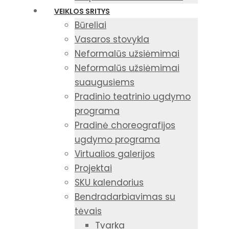
VEIKLOS SRITYS
Būreliai
Vasaros stovykla
Neformalūs užsiėmimai
Neformalūs užsiėmimai
suaugusiems
Pradinio teatrinio ugdymo
programa
Pradinė choreografijos
ugdymo programa
Virtualios galerijos
Projektai
SKU kalendorius
Bendradarbiavimas su
tėvais
Tvarka