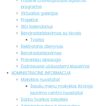
Pradinė choreografijos ugdymo
programa
Virtualios galerijos
Projektai
SKU kalendorius
Bendradarbiavimas su tėvais
Tvarka
Elektroninis dienynas
Bendradarbiavimas
Pranešėjų apsauga
Dažniausiai užduodami klausimai
ADMINISTRACINĖ INFORMACIJA
Mokyklos nuostatai
Šiaulių menų mokyklos Atvirojo
jaunimo centro nuostatai
Darbo tvarkos taisyklės