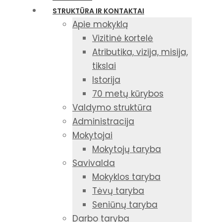
STRUKTŪRA IR KONTAKTAI
Apie mokyklą
Vizitinė kortelė
Atributika, vizija, misija,
tikslai
Istorija
70 metų kūrybos
Valdymo struktūra
Administracija
Mokytojai
Mokytojų taryba
Savivalda
Mokyklos taryba
Tėvų taryba
Seniūnų taryba
Darbo taryba