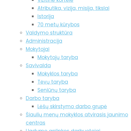
Vizitinė kortelė
Atributika, vizija, misija, tikslai
Istorija
70 metų kūrybos
Valdymo struktūra
Administracija
Mokytojai
Mokytojų taryba
Savivalda
Mokyklos taryba
Tėvų taryba
Seniūnų taryba
Darbo taryba
Lėšų skirstymo darbo grupė
Šiaulių menų mokyklos atvirasis jaunimo
centras