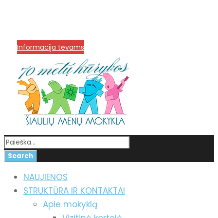
info@menum.lt
+370 636 60602 sutartys,
mokinių klausimai
+370 664 56045 sekretoriatas
Korupcijos prevencija
Informacija tėvams
NAUJIENOS
STRUKTŪRA IR KONTAKTAI
Apie mokyklą