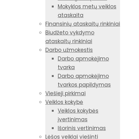
Mokyklos metų veiklos
ataskaita
Finansinių ataskaitų rinkiniai
Biudžeto vykdymo
ataskaitų rinkiniai
Darbo užmokestis
Darbo apmokėjimo
tvarka
Darbo apmokėjimo
tvarkos papildymas
Viešieji pirkimai
Veiklos kokybė
Veiklos kokybės
įvertinimas
Išorinis vertinimas
Lėšos veiklai viešinti