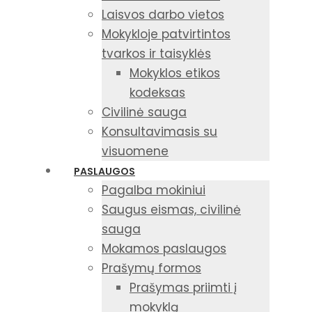
Laisvos darbo vietos
Mokykloje patvirtintos
tvarkos ir taisyklės
Mokyklos etikos
kodeksas
Civilinė sauga
Konsultavimasis su
visuomene
PASLAUGOS
Pagalba mokiniui
Saugus eismas, civilinė
sauga
Mokamos paslaugos
Prašymų formos
Prašymas priimti į
mokyklą