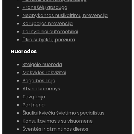
Pranešėjų apsauga
Neapykantos nusikaltimų prevencija
Korupcijos prevencija
Tarnybiniai automobiliai
Ūkio subjektų priežiūra
Nuorodos
Steigėjo nuoroda
Mokyklos rekvizitai
Pagalbos linija
Atviri duomenys
Tėvų linija
Partneriai
Šiauliai kviečia švietimo specialistus
Konsultavimasis su visuomene
Šventės ir atmintinos dienos