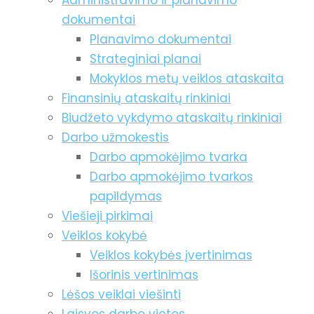
Administravimo ir planavimo
dokumentai
Planavimo dokumentai
Strateginiai planai
Mokyklos metų veiklos ataskaita
Finansinių ataskaitų rinkiniai
Biudžeto vykdymo ataskaitų rinkiniai
Darbo užmokestis
Darbo apmokėjimo tvarka
Darbo apmokėjimo tvarkos
papildymas
Viešieji pirkimai
Veiklos kokybė
Veiklos kokybės įvertinimas
Išorinis vertinimas
Lėšos veiklai viešinti