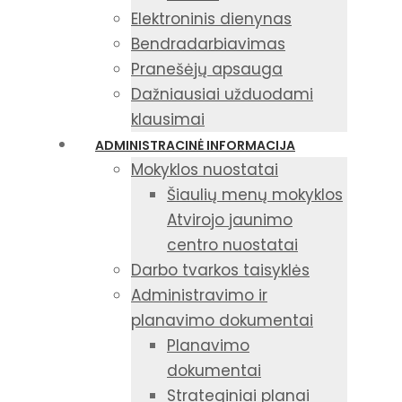
Elektroninis dienynas
Bendradarbiavimas
Pranešėjų apsauga
Dažniausiai užduodami
klausimai
ADMINISTRACINĖ INFORMACIJA
Mokyklos nuostatai
Šiaulių menų mokyklos
Atvirojo jaunimo
centro nuostatai
Darbo tvarkos taisyklės
Administravimo ir
planavimo dokumentai
Planavimo
dokumentai
Strateginiai planai