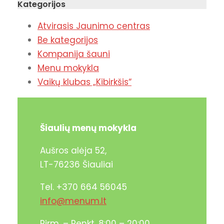
Kategorijos
Atvirasis Jaunimo centras
Be kategorijos
Kompanija šauni
Menu mokykla
Vaikų klubas „Kibirkšis“
Šiaulių menų mokykla
Aušros alėja 52,
LT-76236 Šiauliai
Tel. +370 664 56045
info@menum.lt
Pirm. – Penkt. 8:00 – 20:00