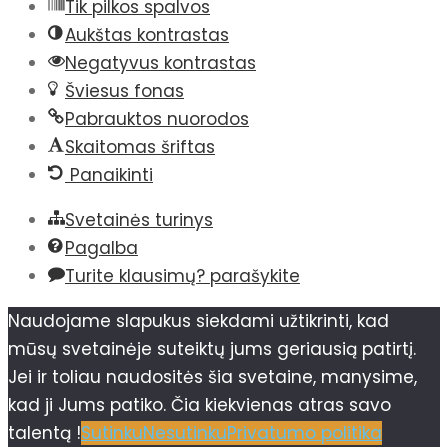
Tik pilkos spalvos
Aukštas kontrastas
Negatyvus kontrastas
Šviesus fonas
Pabrauktos nuorodos
Skaitomas šriftas
Panaikinti
Svetainės turinys
Pagalba
Turite klausimų? parašykite
Naudojame slapukus siekdami užtikrinti, kad
mūsų svetainėje suteiktų jums geriausią patirtį.
Jei ir toliau naudositės šia svetaine, manysime,
kad ji Jums patiko. Čia kiekvienas atras savo
talentą !
Sutinku
Nesutinku
Privatumo politika