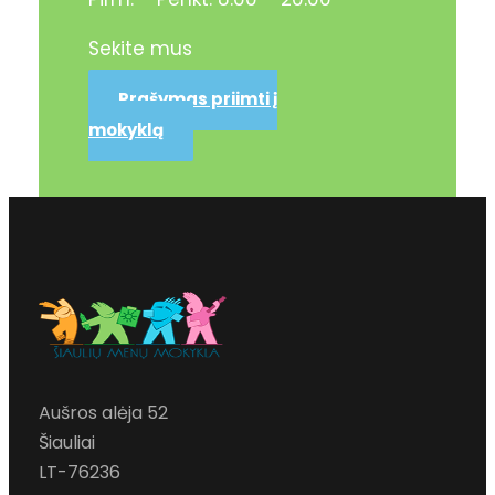
Sekite mus
Prašymas priimti į
mokyklą
Aušros alėja 52
Šiauliai
LT-76236