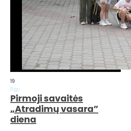
19
Rgp
Pirmoji savaitės
„Atradimų vasara”
diena