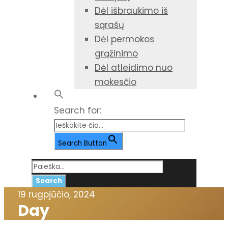
Dėl išbraukimo iš
sąrašų
Dėl permokos
grąžinimo
Dėl atleidimo nuo
mokesčio
Search for:
Search Button
19 rugpjūčio, 2024
Day