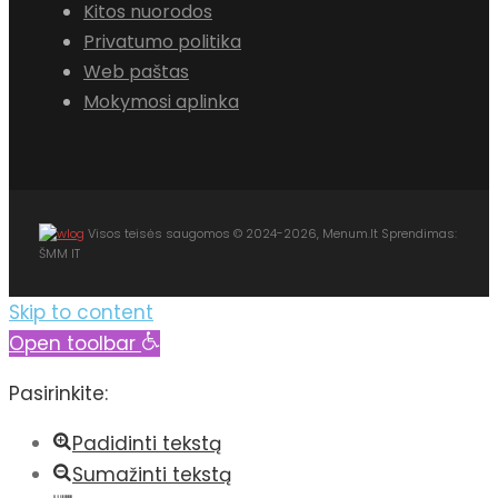
Kitos nuorodos
Privatumo politika
Web paštas
Mokymosi aplinka
Visos teisės saugomos © 2024-2026, Menum.lt Sprendimas:
ŠMM IT
Skip to content
Open toolbar
Pasirinkite:
Padidinti tekstą
Sumažinti tekstą