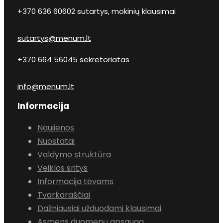
+370 636 60602 sutartys, mokinių klausimai
sutartys@menum.lt
+370 664 56045 sekretoriatas
info@menum.lt
Informacija
Naujienos
Nuostatai
Valdymo struktūra
Veiklos sritys
Informacija tėvams
Tvarkaraščiai
Dažniausiai užduodami klausimai
Asmens duomenų apsauga