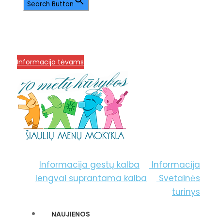
Search Button
info@menum.lt
+370 636 60602 sutartys,
mokinių klausimai
+370 664 56045 sekretoriatas
Korupcijos prevencija
Informacija tėvams
Informacija gestų kalba
Informacija
lengvai suprantama kalba
Svetainės
turinys
NAUJIENOS