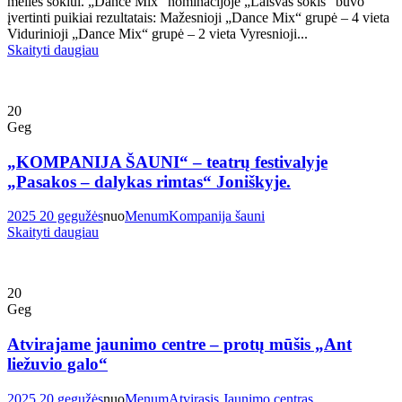
meilės šokiui. „Dance Mix“ nominacijoje „Laisvas šokis“ buvo
įvertinti puikiai rezultatais: Mažesnioji „Dance Mix“ grupė – 4 vieta
Vidurinioji „Dance Mix“ grupė – 2 vieta Vyresnioji...
Skaityti daugiau
20
Geg
„KOMPANIJA ŠAUNI“ – teatrų festivalyje
„Pasakos – dalykas rimtas“ Joniškyje.
2025 20 gegužės
nuo
Menum
Kompanija šauni
Skaityti daugiau
20
Geg
Atvirajame jaunimo centre – protų mūšis „Ant
liežuvio galo“
2025 20 gegužės
nuo
Menum
Atvirasis Jaunimo centras