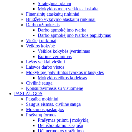
Strateginiai planai
Mokyklos metų veiklos ataskaita
Finansinių ataskaitų rinkiniai
Biudžeto vykdymo ataskaitų rinkiniai
Darbo užmokestis
Darbo apmokėjimo tvarka
Darbo apmokėjimo tvarkos papildymas
Viešieji pirkimai
Veiklos kokybė
Veiklos kokybės įvertinimas
Išorinis vertinimas
Lėšos veiklai viešinti
Laisvos darbo vietos
Mokykloje patvirtintos tvarkos ir taisyklės
Mokyklos etikos kodeksas
Civilinė sauga
Konsultavimasis su visuomene
PASLAUGOS
Pagalba mokiniui
Saugus eismas, civilinė sauga
Mokamos paslaugos
Prašymų formos
Prašymas priimti į mokyklą
Dėl išbraukimo iš sąrašų
Dėl permokos grąžinimo