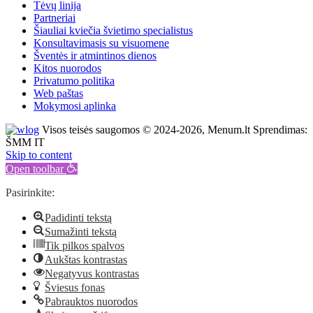
Tėvų linija
Partneriai
Šiauliai kviečia švietimo specialistus
Konsultavimasis su visuomene
Šventės ir atmintinos dienos
Kitos nuorodos
Privatumo politika
Web paštas
Mokymosi aplinka
Visos teisės saugomos © 2024-2026, Menum.lt Sprendimas:
ŠMM IT
Skip to content
Open toolbar
Pasirinkite:
Padidinti tekstą
Sumažinti tekstą
Tik pilkos spalvos
Aukštas kontrastas
Negatyvus kontrastas
Šviesus fonas
Pabrauktos nuorodos