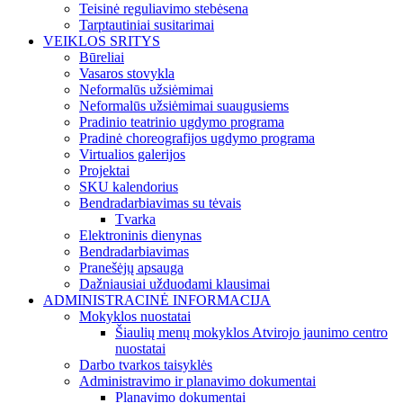
Teisinė reguliavimo stebėsena
Tarptautiniai susitarimai
VEIKLOS SRITYS
Būreliai
Vasaros stovykla
Neformalūs užsiėmimai
Neformalūs užsiėmimai suaugusiems
Pradinio teatrinio ugdymo programa
Pradinė choreografijos ugdymo programa
Virtualios galerijos
Projektai
SKU kalendorius
Bendradarbiavimas su tėvais
Tvarka
Elektroninis dienynas
Bendradarbiavimas
Pranešėjų apsauga
Dažniausiai užduodami klausimai
ADMINISTRACINĖ INFORMACIJA
Mokyklos nuostatai
Šiaulių menų mokyklos Atvirojo jaunimo centro
nuostatai
Darbo tvarkos taisyklės
Administravimo ir planavimo dokumentai
Planavimo dokumentai