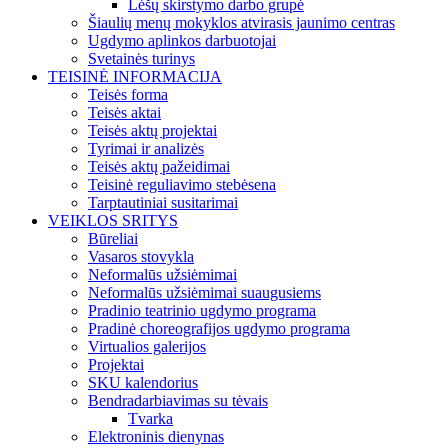
Lėšų skirstymo darbo grupė
Šiaulių menų mokyklos atvirasis jaunimo centras
Ugdymo aplinkos darbuotojai
Svetainės turinys
TEISINĖ INFORMACIJA
Teisės forma
Teisės aktai
Teisės aktų projektai
Tyrimai ir analizės
Teisės aktų pažeidimai
Teisinė reguliavimo stebėsena
Tarptautiniai susitarimai
VEIKLOS SRITYS
Būreliai
Vasaros stovykla
Neformalūs užsiėmimai
Neformalūs užsiėmimai suaugusiems
Pradinio teatrinio ugdymo programa
Pradinė choreografijos ugdymo programa
Virtualios galerijos
Projektai
SKU kalendorius
Bendradarbiavimas su tėvais
Tvarka
Elektroninis dienynas