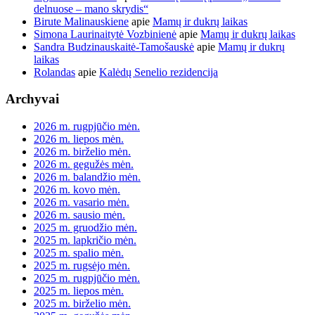
delnuose – mano skrydis“
Birute Malinauskiene
apie
Mamų ir dukrų laikas
Simona Laurinaitytė Vozbinienė
apie
Mamų ir dukrų laikas
Sandra Budzinauskaitė-Tamošauskė
apie
Mamų ir dukrų
laikas
Rolandas
apie
Kalėdų Senelio rezidencija
Archyvai
2026 m. rugpjūčio mėn.
2026 m. liepos mėn.
2026 m. birželio mėn.
2026 m. gegužės mėn.
2026 m. balandžio mėn.
2026 m. kovo mėn.
2026 m. vasario mėn.
2026 m. sausio mėn.
2025 m. gruodžio mėn.
2025 m. lapkričio mėn.
2025 m. spalio mėn.
2025 m. rugsėjo mėn.
2025 m. rugpjūčio mėn.
2025 m. liepos mėn.
2025 m. birželio mėn.