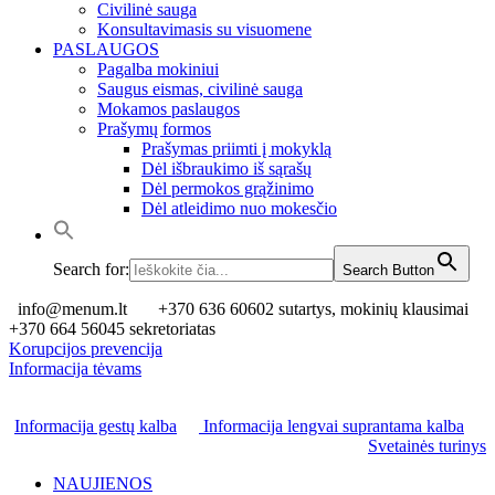
Civilinė sauga
Konsultavimasis su visuomene
PASLAUGOS
Pagalba mokiniui
Saugus eismas, civilinė sauga
Mokamos paslaugos
Prašymų formos
Prašymas priimti į mokyklą
Dėl išbraukimo iš sąrašų
Dėl permokos grąžinimo
Dėl atleidimo nuo mokesčio
Search for:
Search Button
info@menum.lt
+370 636 60602 sutartys, mokinių klausimai
+370 664 56045 sekretoriatas
Korupcijos prevencija
Informacija tėvams
Informacija gestų kalba
Informacija lengvai suprantama kalba
Svetainės turinys
NAUJIENOS