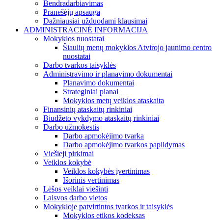
Bendradarbiavimas
Pranešėjų apsauga
Dažniausiai užduodami klausimai
ADMINISTRACINĖ INFORMACIJA
Mokyklos nuostatai
Šiaulių menų mokyklos Atvirojo jaunimo centro
nuostatai
Darbo tvarkos taisyklės
Administravimo ir planavimo dokumentai
Planavimo dokumentai
Strateginiai planai
Mokyklos metų veiklos ataskaita
Finansinių ataskaitų rinkiniai
Biudžeto vykdymo ataskaitų rinkiniai
Darbo užmokestis
Darbo apmokėjimo tvarka
Darbo apmokėjimo tvarkos papildymas
Viešieji pirkimai
Veiklos kokybė
Veiklos kokybės įvertinimas
Išorinis vertinimas
Lėšos veiklai viešinti
Laisvos darbo vietos
Mokykloje patvirtintos tvarkos ir taisyklės
Mokyklos etikos kodeksas