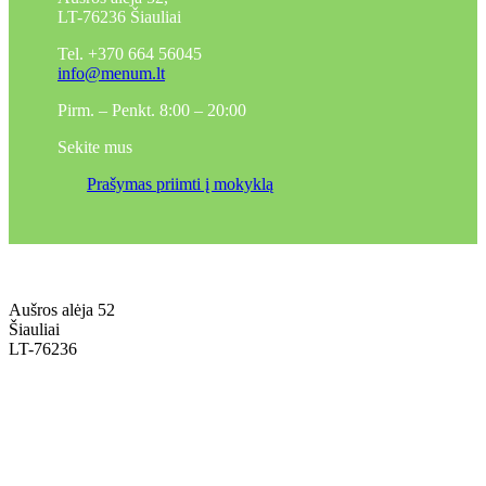
LT-76236 Šiauliai
Tel. +370 664 56045
info@menum.lt
Pirm. – Penkt. 8:00 – 20:00
Sekite mus
Prašymas priimti į mokyklą
Aušros alėja 52
Šiauliai
LT-76236
+370 636 60602 sutartys, mokinių klausimai
sutartys@menum.lt
+370 664 56045 sekretoriatas