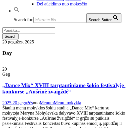
Dėl atleidimo nuo mokesčio
Search for:
Search Button
20 gegužės, 2025
Day
20
Geg
„Dance Mix“ XVIII tarptautiniame šokio festivalyje-
konkurse „Aušrinė žvaigždė“
2025 20 gegužės
nuo
Menum
Menu mokykla
Šiaulių menų mokyklos šokių studija „Dance Mix“ kartu su
mokytoja Maryna Mohylevska dalyvavo XVIII tarptautiniame šokio
festivalyje-konkurse „Aušrinė žvaigždė“ ir grįžo su puikiais
pasiekimais!Festivalis-koncertas buvo kupinas emocijų, įspūdžių ir