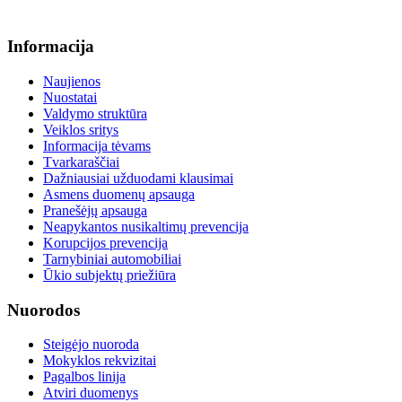
info@menum.lt
Informacija
Naujienos
Nuostatai
Valdymo struktūra
Veiklos sritys
Informacija tėvams
Tvarkaraščiai
Dažniausiai užduodami klausimai
Asmens duomenų apsauga
Pranešėjų apsauga
Neapykantos nusikaltimų prevencija
Korupcijos prevencija
Tarnybiniai automobiliai
Ūkio subjektų priežiūra
Nuorodos
Steigėjo nuoroda
Mokyklos rekvizitai
Pagalbos linija
Atviri duomenys