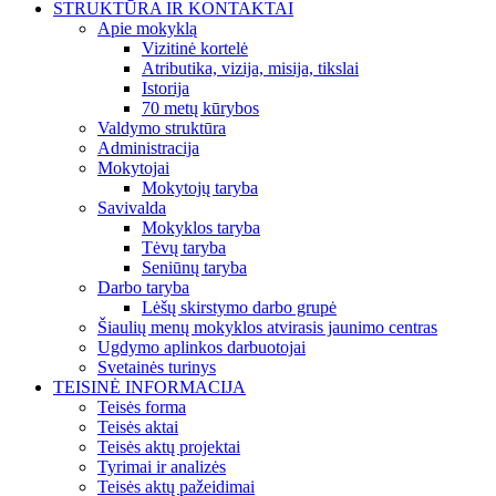
STRUKTŪRA IR KONTAKTAI
Apie mokyklą
Vizitinė kortelė
Atributika, vizija, misija, tikslai
Istorija
70 metų kūrybos
Valdymo struktūra
Administracija
Mokytojai
Mokytojų taryba
Savivalda
Mokyklos taryba
Tėvų taryba
Seniūnų taryba
Darbo taryba
Lėšų skirstymo darbo grupė
Šiaulių menų mokyklos atvirasis jaunimo centras
Ugdymo aplinkos darbuotojai
Svetainės turinys
TEISINĖ INFORMACIJA
Teisės forma
Teisės aktai
Teisės aktų projektai
Tyrimai ir analizės
Teisės aktų pažeidimai