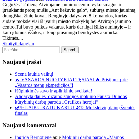
Gegužės 12 dieną Atvirajame jaunimo centre vyko smagus ir
įtraukiantis protų mūšis „Ant liežuvio galo“, subūręs miesto jaunimą
draugiškai žinių kovai. Renginyje dalyvavo 8 komandos, kurias
sudarė moksleiviai iš įvairių miesto mokyklų bei Atvirojo jaunimo
centro.Tai buvo puikus vakaras, kuris dar ilgai išliks atmintyje – ir
kaip įdomus iššūkis, ir kaip prasminga bendrystės akimirka.
Tikimės,...
Skaityti daugiau
Naujausi įrašai
Scena laukia vaikų!
🔥 VASAROS NUOTYKIAI TĘSIASI 🔥 Prisijunk prie
„Vasaros menų ekspedicijos“!
Rūpinkimės savo ir aplinkinių sveikata!
Atidaryta dailės–dizaino studijos mokinio Fausto Dundos
kūrybinių darbų paroda „Grafikos herojai“
🌿✨ LAIKU RATU KARTU 🌿✨ Moksleivių dainų šventės
finalas
Naujausi komentarai
Ingrida Bernotiene
apie
Mokinių darbų paroda „Mamos