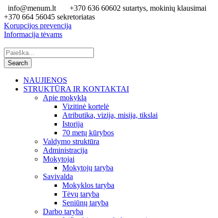
info@menum.lt
+370 636 60602 sutartys, mokinių klausimai
+370 664 56045 sekretoriatas
Korupcijos prevencija
Informacija tėvams
NAUJIENOS
STRUKTŪRA IR KONTAKTAI
Apie mokyklą
Vizitinė kortelė
Atributika, vizija, misija, tikslai
Istorija
70 metų kūrybos
Valdymo struktūra
Administracija
Mokytojai
Mokytojų taryba
Savivalda
Mokyklos taryba
Tėvų taryba
Seniūnų taryba
Darbo taryba