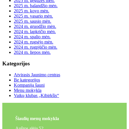
2025 m. gegužės mėn.
2025 m. balandžio mėn.
2025 m. kovo mėn.
2025 m. vasario mėn.
2025 m. sausio mėn.
2024 m. gruodžio mėn.
2024 m. lapkričio mėn.
2024 m. spalio mėn.
2024 m. rugsėjo mėn.
2024 m. rugpjūčio mėn.
2024 m. liepos mėn.
Kategorijos
Atvirasis Jaunimo centras
Be kategorijos
Kompanija šauni
Menu mokykla
Vaikų klubas „Kibirkšis“
Šiaulių menų mokykla
Aušros alėja 52,