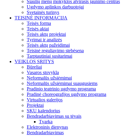
Šiaulių menų mokyklos atvirasis jaunimo centras
Ugdymo aplinkos darbuotojai
Svetainės turinys
TEISINĖ INFORMACIJA
Teisės forma
Teisės aktai
Teisės aktų projektai
Tyrimai ir analizės
Teisės aktų pažeidimai
Teisinė reguliavimo stebėsena
Tarptautiniai susitarimai
VEIKLOS SRITYS
Būreliai
Vasaros stovykla
Neformalūs užsiėmimai
Neformalūs užsiėmimai suaugusiems
Pradinio teatrinio ugdymo programa
Pradinė choreografijos ugdymo programa
Virtualios galerijos
Projektai
SKU kalendorius
Bendradarbiavimas su tėvais
Tvarka
Elektroninis dienynas
Bendradarbiavimas