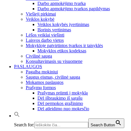
Darbo apmokėjimo tvarka
Darbo apmokėjimo tvarkos papildymas
Viešieji pirkimai
Veiklos kokybė
Veiklos kokybės įvertinimas
Išorinis vertinimas
Lėšos veiklai viešinti
Laisvos darbo vietos
Mokykloje patvirtintos tvarkos ir taisyklės
Mokyklos etikos kodeksas
Civilinė sauga
Konsultavimasis su visuomene
PASLAUGOS
Pagalba mokiniui
Saugus eismas, civilinė sauga
Mokamos paslaugos
Prašymų formos
Prašymas priimti į mokyklą
Dėl išbraukimo iš sąrašų
Dėl permokos grąžinimo
Dėl atleidimo nuo mokesčio
Search for:
Search Button