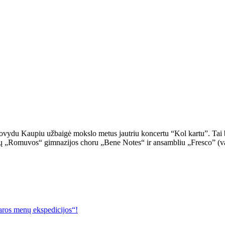
ydu Kaupiu užbaigė mokslo metus jautriu koncertu “Kol kartu”. Tai bu
lių „Romuvos“ gimnazijos choru „Bene Notes“ ir ansambliu „Fresco” (va
s menų ekspedicijos“!