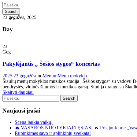
23 gegužės, 2025
Day
23
Geg
Pakylėjantis „ Šešios stygos“ koncertas
2025 23 gegužės
nuo
Menum
Menu mokykla
Šiaulių menų mokyklos muzikos studija „Šešios stygos“ su vadovu Dov
bendrystės, vidinės šilumos ir muzikos garsų. Studija drauge su Šiau
Skaityti daugiau
Naujausi įrašai
Scena laukia vaikų!
🔥 VASAROS NUOTYKIAI TĘSIASI 🔥 Prisijunk prie „Vasaro
Rūpinkimės savo ir aplinkinių sveikata!