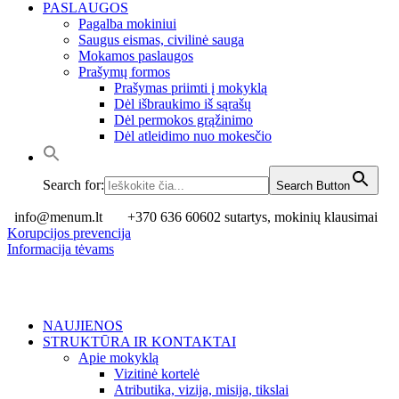
PASLAUGOS
Pagalba mokiniui
Saugus eismas, civilinė sauga
Mokamos paslaugos
Prašymų formos
Prašymas priimti į mokyklą
Dėl išbraukimo iš sąrašų
Dėl permokos grąžinimo
Dėl atleidimo nuo mokesčio
Search for:
Search Button
info@menum.lt
+370 636 60602 sutartys, mokinių klausimai
Korupcijos prevencija
Informacija tėvams
NAUJIENOS
STRUKTŪRA IR KONTAKTAI
Apie mokyklą
Vizitinė kortelė
Atributika, vizija, misija, tikslai