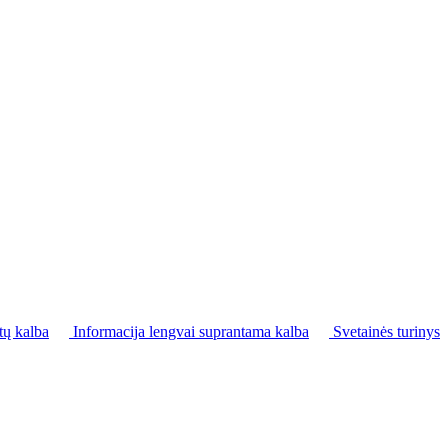
tų kalba
Informacija lengvai suprantama kalba
Svetainės turinys