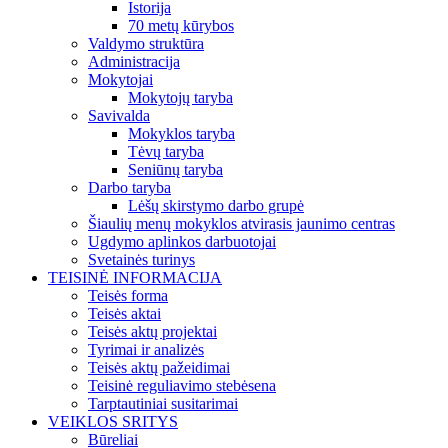
Istorija
70 metų kūrybos
Valdymo struktūra
Administracija
Mokytojai
Mokytojų taryba
Savivalda
Mokyklos taryba
Tėvų taryba
Seniūnų taryba
Darbo taryba
Lėšų skirstymo darbo grupė
Šiaulių menų mokyklos atvirasis jaunimo centras
Ugdymo aplinkos darbuotojai
Svetainės turinys
TEISINĖ INFORMACIJA
Teisės forma
Teisės aktai
Teisės aktų projektai
Tyrimai ir analizės
Teisės aktų pažeidimai
Teisinė reguliavimo stebėsena
Tarptautiniai susitarimai
VEIKLOS SRITYS
Būreliai