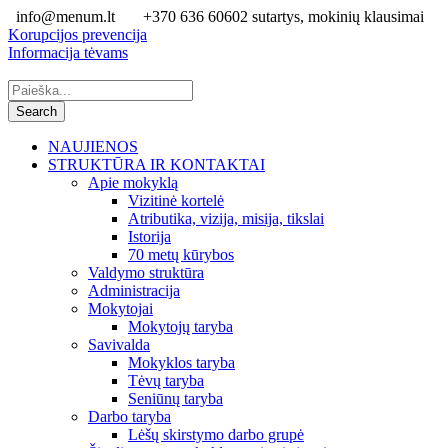
info@menum.lt
+370 636 60602 sutartys, mokinių klausimai
Korupcijos prevencija
Informacija tėvams
NAUJIENOS
STRUKTŪRA IR KONTAKTAI
Apie mokyklą
Vizitinė kortelė
Atributika, vizija, misija, tikslai
Istorija
70 metų kūrybos
Valdymo struktūra
Administracija
Mokytojai
Mokytojų taryba
Savivalda
Mokyklos taryba
Tėvų taryba
Seniūnų taryba
Darbo taryba
Lėšų skirstymo darbo grupė