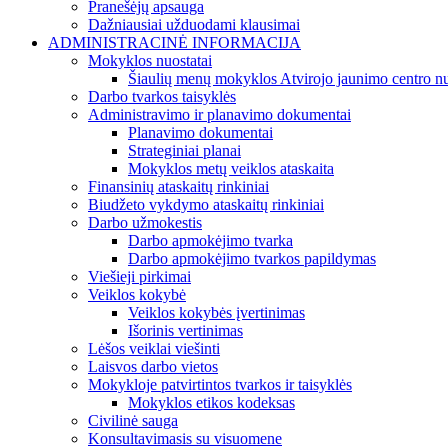
Pranešėjų apsauga
Dažniausiai užduodami klausimai
ADMINISTRACINĖ INFORMACIJA
Mokyklos nuostatai
Šiaulių menų mokyklos Atvirojo jaunimo centro nu
Darbo tvarkos taisyklės
Administravimo ir planavimo dokumentai
Planavimo dokumentai
Strateginiai planai
Mokyklos metų veiklos ataskaita
Finansinių ataskaitų rinkiniai
Biudžeto vykdymo ataskaitų rinkiniai
Darbo užmokestis
Darbo apmokėjimo tvarka
Darbo apmokėjimo tvarkos papildymas
Viešieji pirkimai
Veiklos kokybė
Veiklos kokybės įvertinimas
Išorinis vertinimas
Lėšos veiklai viešinti
Laisvos darbo vietos
Mokykloje patvirtintos tvarkos ir taisyklės
Mokyklos etikos kodeksas
Civilinė sauga
Konsultavimasis su visuomene