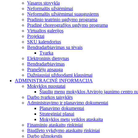
Vasaros stovykla
Neformalūs užsiėmimai
Neformalūs užsiėmimai suaugusiems
Pradinio teatrinio ugdymo programa
Pradinė choreografijos ugdymo programa
Virtualios galerijos
Projektai
SKU kalendorius
Bendradarbiavimas su tėvais
Tvarka
Elektroninis dienynas
Bendradarbiavimas
Pranešėjų apsauga
Dažniausiai užduodami klausimai
ADMINISTRACINĖ INFORMACIJA
Mokyklos nuostatai
Šiaulių menų mokyklos Atvirojo jaunimo centro nu
Darbo tvarkos taisyklės
Administravimo ir planavimo dokumentai
Planavimo dokumentai
Strateginiai planai
Mokyklos metų veiklos ataskaita
Finansinių ataskaitų rinkiniai
Biudžeto vykdymo ataskaitų rinkiniai
Darbo užmokestis