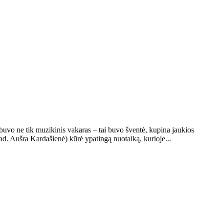
vo ne tik muzikinis vakaras – tai buvo šventė, kupina jaukios
d. Aušra Kardašienė) kūrė ypatingą nuotaiką, kurioje...