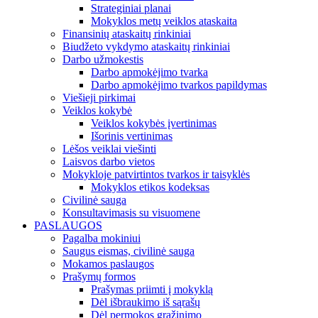
Strateginiai planai
Mokyklos metų veiklos ataskaita
Finansinių ataskaitų rinkiniai
Biudžeto vykdymo ataskaitų rinkiniai
Darbo užmokestis
Darbo apmokėjimo tvarka
Darbo apmokėjimo tvarkos papildymas
Viešieji pirkimai
Veiklos kokybė
Veiklos kokybės įvertinimas
Išorinis vertinimas
Lėšos veiklai viešinti
Laisvos darbo vietos
Mokykloje patvirtintos tvarkos ir taisyklės
Mokyklos etikos kodeksas
Civilinė sauga
Konsultavimasis su visuomene
PASLAUGOS
Pagalba mokiniui
Saugus eismas, civilinė sauga
Mokamos paslaugos
Prašymų formos
Prašymas priimti į mokyklą
Dėl išbraukimo iš sąrašų
Dėl permokos grąžinimo