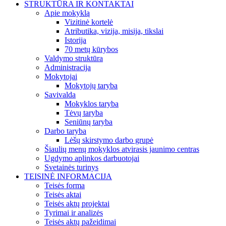
STRUKTŪRA IR KONTAKTAI
Apie mokyklą
Vizitinė kortelė
Atributika, vizija, misija, tikslai
Istorija
70 metų kūrybos
Valdymo struktūra
Administracija
Mokytojai
Mokytojų taryba
Savivalda
Mokyklos taryba
Tėvų taryba
Seniūnų taryba
Darbo taryba
Lėšų skirstymo darbo grupė
Šiaulių menų mokyklos atvirasis jaunimo centras
Ugdymo aplinkos darbuotojai
Svetainės turinys
TEISINĖ INFORMACIJA
Teisės forma
Teisės aktai
Teisės aktų projektai
Tyrimai ir analizės
Teisės aktų pažeidimai