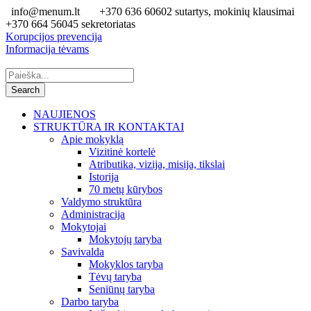
info@menum.lt
+370 636 60602 sutartys, mokinių klausimai
+370 664 56045 sekretoriatas
Korupcijos prevencija
Informacija tėvams
NAUJIENOS
STRUKTŪRA IR KONTAKTAI
Apie mokyklą
Vizitinė kortelė
Atributika, vizija, misija, tikslai
Istorija
70 metų kūrybos
Valdymo struktūra
Administracija
Mokytojai
Mokytojų taryba
Savivalda
Mokyklos taryba
Tėvų taryba
Seniūnų taryba
Darbo taryba