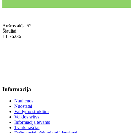
Aušros alėja 52
Šiauliai
LT-76236
+370 636 60602 sutartys, mokinių klausimai
sutartys@menum.lt
+370 664 56045 sekretoriatas
info@menum.lt
Informacija
Naujienos
Nuostatai
Valdymo struktūra
Veiklos sritys
Informacija tėvams
Tvarkaraščiai
Dažniausiai užduodami klausimai