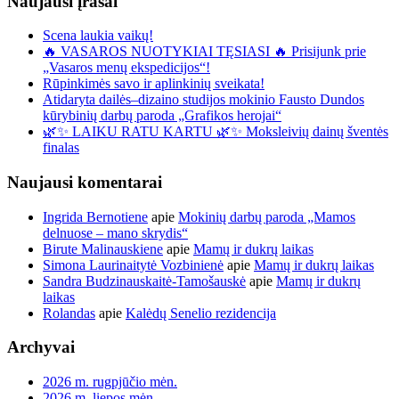
Naujausi įrašai
Scena laukia vaikų!
🔥 VASAROS NUOTYKIAI TĘSIASI 🔥 Prisijunk prie
„Vasaros menų ekspedicijos“!
Rūpinkimės savo ir aplinkinių sveikata!
Atidaryta dailės–dizaino studijos mokinio Fausto Dundos
kūrybinių darbų paroda „Grafikos herojai“
🌿✨ LAIKU RATU KARTU 🌿✨ Moksleivių dainų šventės
finalas
Naujausi komentarai
Ingrida Bernotiene
apie
Mokinių darbų paroda „Mamos
delnuose – mano skrydis“
Birute Malinauskiene
apie
Mamų ir dukrų laikas
Simona Laurinaitytė Vozbinienė
apie
Mamų ir dukrų laikas
Sandra Budzinauskaitė-Tamošauskė
apie
Mamų ir dukrų
laikas
Rolandas
apie
Kalėdų Senelio rezidencija
Archyvai
2026 m. rugpjūčio mėn.
2026 m. liepos mėn.