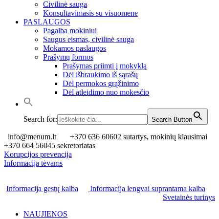
Civilinė sauga
Konsultavimasis su visuomene
PASLAUGOS
Pagalba mokiniui
Saugus eismas, civilinė sauga
Mokamos paslaugos
Prašymų formos
Prašymas priimti į mokyklą
Dėl išbraukimo iš sąrašų
Dėl permokos grąžinimo
Dėl atleidimo nuo mokesčio
Search for:
Search Button
info@menum.lt
+370 636 60602 sutartys, mokinių klausimai
+370 664 56045 sekretoriatas
Korupcijos prevencija
Informacija tėvams
Informacija gestų kalba
Informacija lengvai suprantama kalba
Svetainės turinys
NAUJIENOS