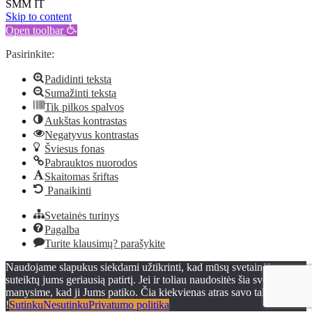
ŠMM IT
Skip to content
Open toolbar
Pasirinkite:
Padidinti tekstą
Sumažinti tekstą
Tik pilkos spalvos
Aukštas kontrastas
Negatyvus kontrastas
Šviesus fonas
Pabrauktos nuorodos
Skaitomas šriftas
Panaikinti
Svetainės turinys
Pagalba
Turite klausimų? parašykite
Naudojame slapukus siekdami užtikrinti, kad mūsų svetainėje
suteiktų jums geriausią patirtį. Jei ir toliau naudositės šia svetaine,
manysime, kad ji Jums patiko. Čia kiekvienas atras savo talentą
!
Sutinku
Nesutinku
Privatumo politika