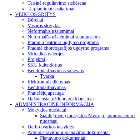
Teisinė reguliavimo stebėsena
Tarptautiniai susitarimai
VEIKLOS SRITYS
Būreliai
Vasaros stovykla
Neformalūs užsiėmimai
Neformalūs užsiėmimai suaugusiems
Pradinio teatrinio ugdymo programa
Pradinė choreografijos ugdymo programa
Virtualios galerijos
Projektai
SKU kalendorius
Bendradarbiavimas su tėvais
Tvarka
Elektroninis dienynas
Bendradarbiavimas
Pranešėjų apsauga
Dažniausiai užduodami klausimai
ADMINISTRACINĖ INFORMACIJA
Mokyklos nuostatai
Šiaulių menų mokyklos Atvirojo jaunimo centro
nuostatai
Darbo tvarkos taisyklės
Administravimo ir planavimo dokumentai
Planavimo dokumentai