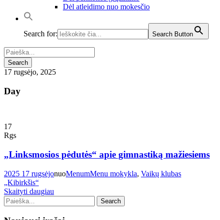
Dėl atleidimo nuo mokesčio
Search for:
Search Button
17 rugsėjo, 2025
Day
17
Rgs
„Linksmosios pėdutės“ apie gimnastiką mažiesiems
2025 17 rugsėjo
nuo
Menum
Menu mokykla
,
Vaikų klubas
„Kibirkšis“
Skaityti daugiau