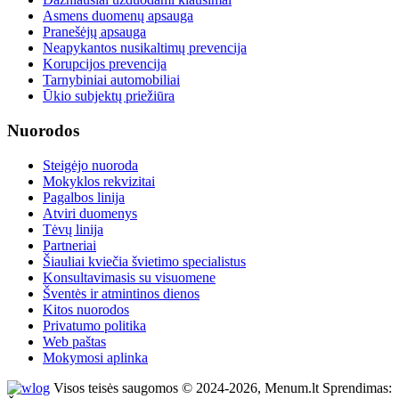
Asmens duomenų apsauga
Pranešėjų apsauga
Neapykantos nusikaltimų prevencija
Korupcijos prevencija
Tarnybiniai automobiliai
Ūkio subjektų priežiūra
Nuorodos
Steigėjo nuoroda
Mokyklos rekvizitai
Pagalbos linija
Atviri duomenys
Tėvų linija
Partneriai
Šiauliai kviečia švietimo specialistus
Konsultavimasis su visuomene
Šventės ir atmintinos dienos
Kitos nuorodos
Privatumo politika
Web paštas
Mokymosi aplinka
Visos teisės saugomos © 2024-2026, Menum.lt Sprendimas: