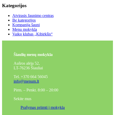
Kategorijos
Atvirasis Jaunimo centras
Be kategorijos
Kompanija šauni
Menu mokykla
Vaikų klubas „Kibirkšis“
Šiaulių menų mokykla
Aušros alėja 52,
LT-76236 Šiauliai
Tel. +370 664 56045
info@menum.lt
Pirm. – Penkt. 8:00 – 20:00
Sekite mus
Prašymas priimti į mokyklą