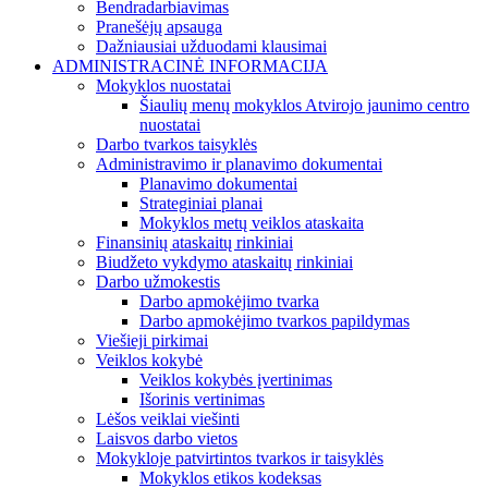
Bendradarbiavimas
Pranešėjų apsauga
Dažniausiai užduodami klausimai
ADMINISTRACINĖ INFORMACIJA
Mokyklos nuostatai
Šiaulių menų mokyklos Atvirojo jaunimo centro
nuostatai
Darbo tvarkos taisyklės
Administravimo ir planavimo dokumentai
Planavimo dokumentai
Strateginiai planai
Mokyklos metų veiklos ataskaita
Finansinių ataskaitų rinkiniai
Biudžeto vykdymo ataskaitų rinkiniai
Darbo užmokestis
Darbo apmokėjimo tvarka
Darbo apmokėjimo tvarkos papildymas
Viešieji pirkimai
Veiklos kokybė
Veiklos kokybės įvertinimas
Išorinis vertinimas
Lėšos veiklai viešinti
Laisvos darbo vietos
Mokykloje patvirtintos tvarkos ir taisyklės
Mokyklos etikos kodeksas