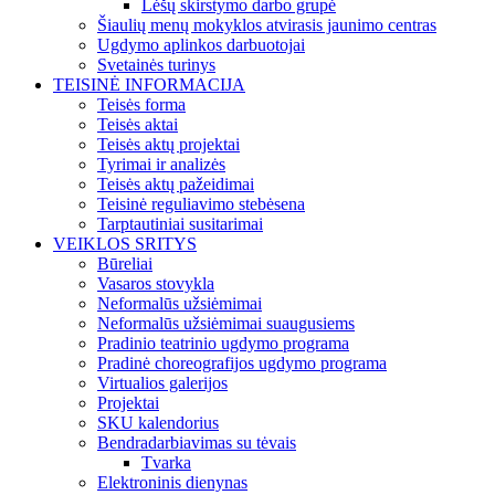
Lėšų skirstymo darbo grupė
Šiaulių menų mokyklos atvirasis jaunimo centras
Ugdymo aplinkos darbuotojai
Svetainės turinys
TEISINĖ INFORMACIJA
Teisės forma
Teisės aktai
Teisės aktų projektai
Tyrimai ir analizės
Teisės aktų pažeidimai
Teisinė reguliavimo stebėsena
Tarptautiniai susitarimai
VEIKLOS SRITYS
Būreliai
Vasaros stovykla
Neformalūs užsiėmimai
Neformalūs užsiėmimai suaugusiems
Pradinio teatrinio ugdymo programa
Pradinė choreografijos ugdymo programa
Virtualios galerijos
Projektai
SKU kalendorius
Bendradarbiavimas su tėvais
Tvarka
Elektroninis dienynas