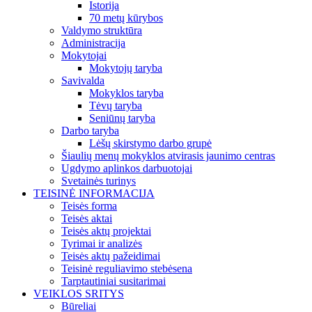
Istorija
70 metų kūrybos
Valdymo struktūra
Administracija
Mokytojai
Mokytojų taryba
Savivalda
Mokyklos taryba
Tėvų taryba
Seniūnų taryba
Darbo taryba
Lėšų skirstymo darbo grupė
Šiaulių menų mokyklos atvirasis jaunimo centras
Ugdymo aplinkos darbuotojai
Svetainės turinys
TEISINĖ INFORMACIJA
Teisės forma
Teisės aktai
Teisės aktų projektai
Tyrimai ir analizės
Teisės aktų pažeidimai
Teisinė reguliavimo stebėsena
Tarptautiniai susitarimai
VEIKLOS SRITYS
Būreliai