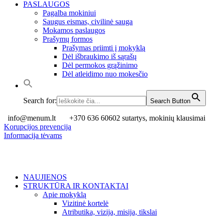
PASLAUGOS
Pagalba mokiniui
Saugus eismas, civilinė sauga
Mokamos paslaugos
Prašymų formos
Prašymas priimti į mokyklą
Dėl išbraukimo iš sąrašų
Dėl permokos grąžinimo
Dėl atleidimo nuo mokesčio
Search for:
Search Button
info@menum.lt
+370 636 60602 sutartys, mokinių klausimai
Korupcijos prevencija
Informacija tėvams
NAUJIENOS
STRUKTŪRA IR KONTAKTAI
Apie mokyklą
Vizitinė kortelė
Atributika, vizija, misija, tikslai