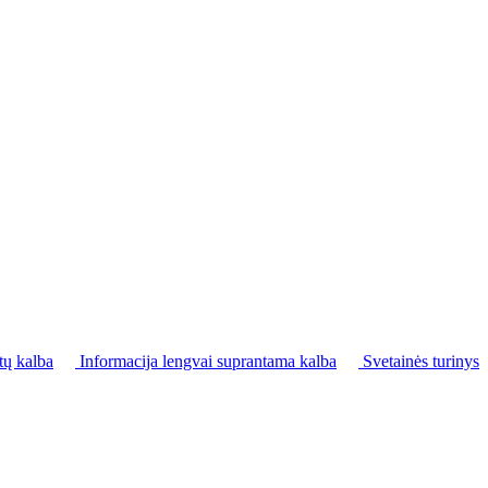
tų kalba
Informacija lengvai suprantama kalba
Svetainės turinys