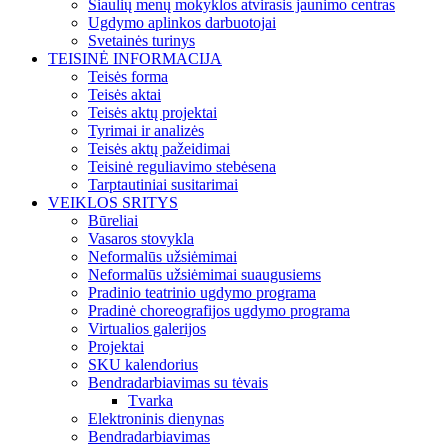
Šiaulių menų mokyklos atvirasis jaunimo centras
Ugdymo aplinkos darbuotojai
Svetainės turinys
TEISINĖ INFORMACIJA
Teisės forma
Teisės aktai
Teisės aktų projektai
Tyrimai ir analizės
Teisės aktų pažeidimai
Teisinė reguliavimo stebėsena
Tarptautiniai susitarimai
VEIKLOS SRITYS
Būreliai
Vasaros stovykla
Neformalūs užsiėmimai
Neformalūs užsiėmimai suaugusiems
Pradinio teatrinio ugdymo programa
Pradinė choreografijos ugdymo programa
Virtualios galerijos
Projektai
SKU kalendorius
Bendradarbiavimas su tėvais
Tvarka
Elektroninis dienynas
Bendradarbiavimas