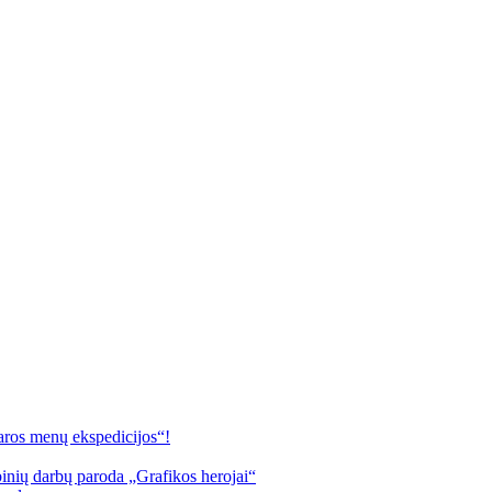
s menų ekspedicijos“!
inių darbų paroda „Grafikos herojai“