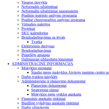
Vasaros stovykla
Neformalūs užsiėmimai
Neformalūs užsiėmimai suaugusiems
Pradinio teatrinio ugdymo programa
Pradinė choreografijos ugdymo programa
Virtualios galerijos
Projektai
SKU kalendorius
Bendradarbiavimas su tėvais
Tvarka
Elektroninis dienynas
Bendradarbiavimas
Pranešėjų apsauga
Dažniausiai užduodami klausimai
ADMINISTRACINĖ INFORMACIJA
Mokyklos nuostatai
Šiaulių menų mokyklos Atvirojo jaunimo centro nu
Darbo tvarkos taisyklės
Administravimo ir planavimo dokumentai
Planavimo dokumentai
Strateginiai planai
Mokyklos metų veiklos ataskaita
Finansinių ataskaitų rinkiniai
Biudžeto vykdymo ataskaitų rinkiniai
Darbo užmokestis