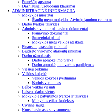
Pranešėjų apsauga
Dažniausiai užduodami klausimai
ADMINISTRACINĖ INFORMACIJA
Mokyklos nuostatai
Šiaulių menų mokyklos Atvirojo jaunimo centro nu
Darbo tvarkos taisyklės
Administravimo ir planavimo dokumentai
Planavimo dokumentai
Strateginiai planai
Mokyklos metų veiklos ataskaita
Finansinių ataskaitų rinkiniai
Biudžeto vykdymo ataskaitų rinkiniai
Darbo užmokestis
Darbo apmokėjimo tvarka
Darbo apmokėjimo tvarkos papildymas
Viešieji pirkimai
Veiklos kokybė
Veiklos kokybės įvertinimas
Išorinis vertinimas
Lėšos veiklai viešinti
Laisvos darbo vietos
Mokykloje patvirtintos tvarkos ir taisyklės
Mokyklos etikos kodeksas
Civilinė sauga
Konsultavimasis su visuomene