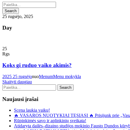
25 rugsėjo, 2025
Day
25
Rgs
Koks gi ruduo vaiko akimis?
2025 25 rugsėjo
nuo
Menum
Menu mokykla
Skaityti daugiau
Naujausi įrašai
Scena laukia vaikų!
🔥 VASAROS NUOTYKIAI TĘSIASI 🔥 Prisijunk prie „Vasaro
Rūpinkimės savo ir aplinkinių sveikata!
Atidaryta dailės–dizaino studijos mokinio Fausto Dundos kūryb