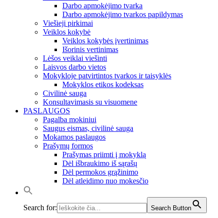
Darbo apmokėjimo tvarka
Darbo apmokėjimo tvarkos papildymas
Viešieji pirkimai
Veiklos kokybė
Veiklos kokybės įvertinimas
Išorinis vertinimas
Lėšos veiklai viešinti
Laisvos darbo vietos
Mokykloje patvirtintos tvarkos ir taisyklės
Mokyklos etikos kodeksas
Civilinė sauga
Konsultavimasis su visuomene
PASLAUGOS
Pagalba mokiniui
Saugus eismas, civilinė sauga
Mokamos paslaugos
Prašymų formos
Prašymas priimti į mokyklą
Dėl išbraukimo iš sąrašų
Dėl permokos grąžinimo
Dėl atleidimo nuo mokesčio
Search for:
Search Button