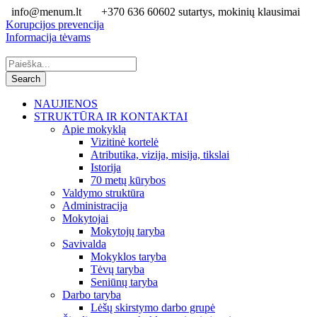
info@menum.lt
+370 636 60602 sutartys, mokinių klausimai
Korupcijos prevencija
Informacija tėvams
NAUJIENOS
STRUKTŪRA IR KONTAKTAI
Apie mokyklą
Vizitinė kortelė
Atributika, vizija, misija, tikslai
Istorija
70 metų kūrybos
Valdymo struktūra
Administracija
Mokytojai
Mokytojų taryba
Savivalda
Mokyklos taryba
Tėvų taryba
Seniūnų taryba
Darbo taryba
Lėšų skirstymo darbo grupė