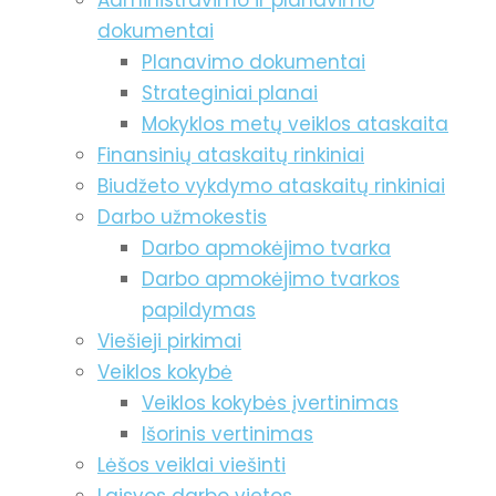
Administravimo ir planavimo
dokumentai
Planavimo dokumentai
Strateginiai planai
Mokyklos metų veiklos ataskaita
Finansinių ataskaitų rinkiniai
Biudžeto vykdymo ataskaitų rinkiniai
Darbo užmokestis
Darbo apmokėjimo tvarka
Darbo apmokėjimo tvarkos
papildymas
Viešieji pirkimai
Veiklos kokybė
Veiklos kokybės įvertinimas
Išorinis vertinimas
Lėšos veiklai viešinti