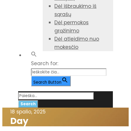
Dėl išbraukimo iš
sąrašų
Dėl permokos
grąžinimo
Dėl atleidimo nuo
mokesčio
Search for:
Search Button
18 spalio, 2025
Day