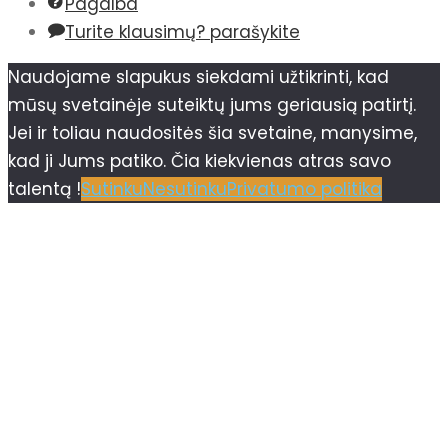
Pagalba
Turite klausimų? parašykite
Naudojame slapukus siekdami užtikrinti, kad
mūsų svetainėje suteiktų jums geriausią patirtį.
Jei ir toliau naudositės šia svetaine, manysime,
kad ji Jums patiko. Čia kiekvienas atras savo
talentą !
Sutinku
Nesutinku
Privatumo politika