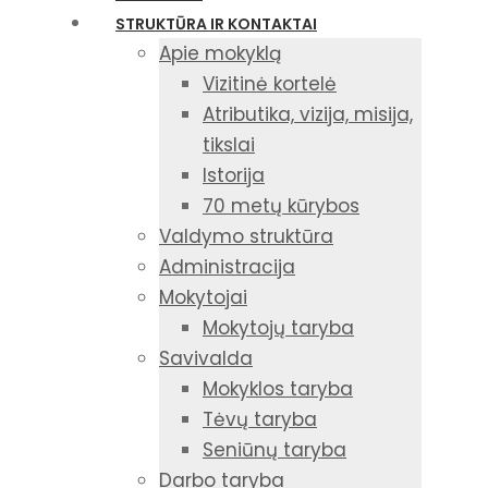
STRUKTŪRA IR KONTAKTAI
Apie mokyklą
Vizitinė kortelė
Atributika, vizija, misija,
tikslai
Istorija
70 metų kūrybos
Valdymo struktūra
Administracija
Mokytojai
Mokytojų taryba
Savivalda
Mokyklos taryba
Tėvų taryba
Seniūnų taryba
Darbo taryba