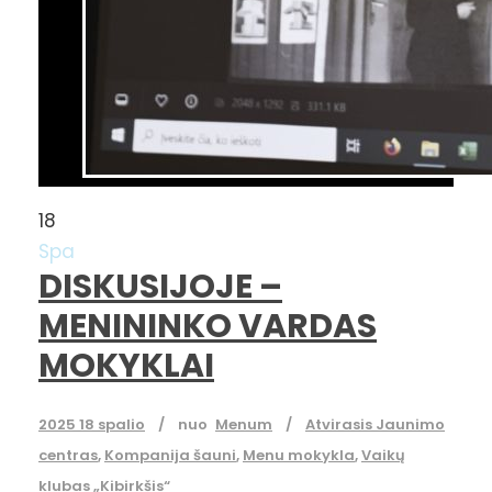
18
Spa
DISKUSIJOJE –
MENININKO VARDAS
MOKYKLAI
2025 18 spalio
nuo
Menum
Atvirasis Jaunimo
centras
,
Kompanija šauni
,
Menu mokykla
,
Vaikų
klubas „Kibirkšis“