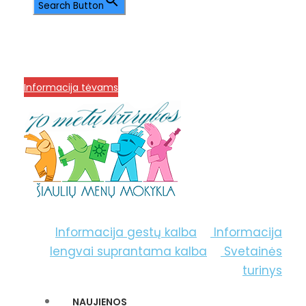
Search Button
info@menum.lt
+370 636 60602 sutartys,
mokinių klausimai
+370 664 56045 sekretoriatas
Korupcijos prevencija
Informacija tėvams
Informacija gestų kalba
Informacija
lengvai suprantama kalba
Svetainės
turinys
NAUJIENOS