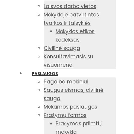
Laisvos darbo vietos
Mokykloje patvirtintos
tvarkos ir taisyklės
Mokyklos etikos
kodeksas
Civilinė sauga
Konsultavimasis su
visuomene
PASLAUGOS
Pagalba mokiniui
Saugus eismas, civilinė
sauga
Mokamos paslaugos
Prašymų formos
Prašymas priimti į
mokyklą