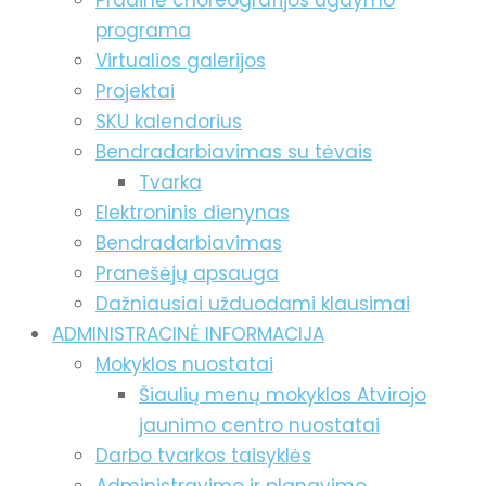
Pradinė choreografijos ugdymo
programa
Virtualios galerijos
Projektai
SKU kalendorius
Bendradarbiavimas su tėvais
Tvarka
Elektroninis dienynas
Bendradarbiavimas
Pranešėjų apsauga
Dažniausiai užduodami klausimai
ADMINISTRACINĖ INFORMACIJA
Mokyklos nuostatai
Šiaulių menų mokyklos Atvirojo
jaunimo centro nuostatai
Darbo tvarkos taisyklės