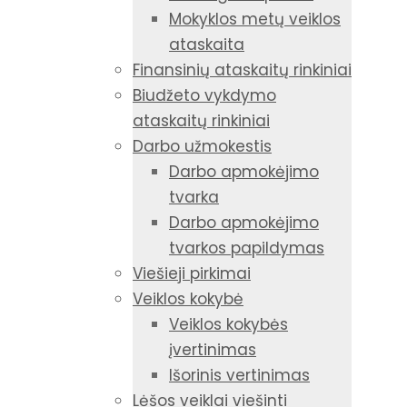
Mokyklos metų veiklos
ataskaita
Finansinių ataskaitų rinkiniai
Biudžeto vykdymo
ataskaitų rinkiniai
Darbo užmokestis
Darbo apmokėjimo
tvarka
Darbo apmokėjimo
tvarkos papildymas
Viešieji pirkimai
Veiklos kokybė
Veiklos kokybės
įvertinimas
Išorinis vertinimas
Lėšos veiklai viešinti