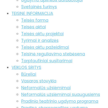
Ugdymo aplinkos darbuotojai
Svetainės turinys
TEISINĖ INFORMACIJA
Teisės forma
Teisės aktai
Teisės aktų projektai
Tyrimai ir analizės
Teisės aktų pažeidimai
Teisinė reguliavimo stebėsena
Tarptautiniai susitarimai
VEIKLOS SRITYS
Būreliai
Vasaros stovykla
Neformalūs užsiėmimai
Neformalūs užsiėmimai suaugusiems
Pradinio teatrinio ugdymo programa