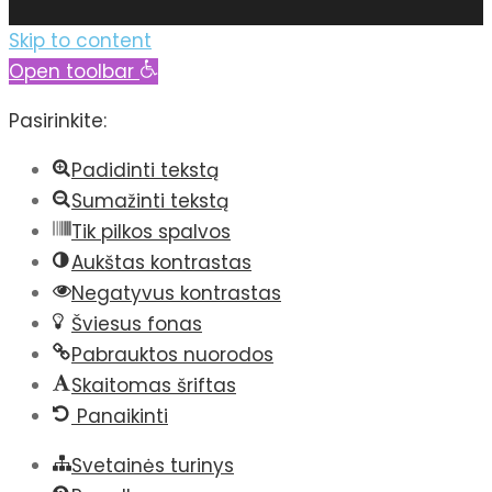
Skip to content
Open toolbar
Pasirinkite:
Padidinti tekstą
Sumažinti tekstą
Tik pilkos spalvos
Aukštas kontrastas
Negatyvus kontrastas
Šviesus fonas
Pabrauktos nuorodos
Skaitomas šriftas
Panaikinti
Svetainės turinys