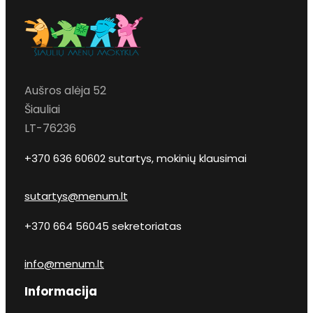
Aušros alėja 52
Šiauliai
LT-76236
+370 636 60602 sutartys, mokinių klausimai
sutartys@menum.lt
+370 664 56045 sekretoriatas
info@menum.lt
Informacija