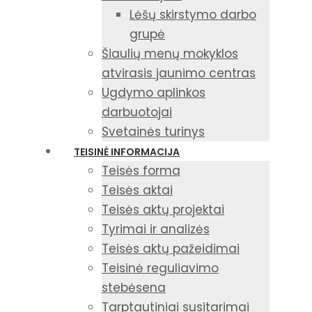
Lėšų skirstymo darbo
grupė
Šiaulių menų mokyklos
atvirasis jaunimo centras
Ugdymo aplinkos
darbuotojai
Svetainės turinys
TEISINĖ INFORMACIJA
Teisės forma
Teisės aktai
Teisės aktų projektai
Tyrimai ir analizės
Teisės aktų pažeidimai
Teisinė reguliavimo
stebėsena
Tarptautiniai susitarimai