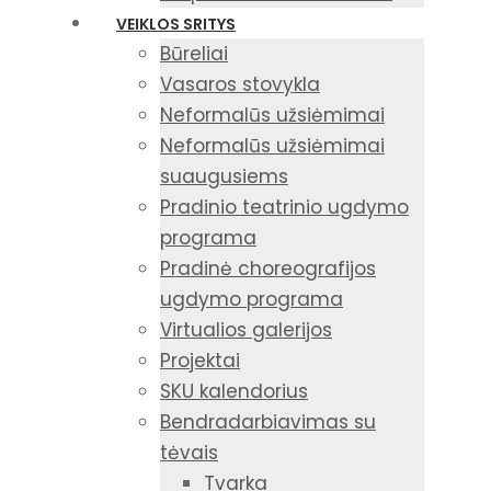
VEIKLOS SRITYS
Būreliai
Vasaros stovykla
Neformalūs užsiėmimai
Neformalūs užsiėmimai
suaugusiems
Pradinio teatrinio ugdymo
programa
Pradinė choreografijos
ugdymo programa
Virtualios galerijos
Projektai
SKU kalendorius
Bendradarbiavimas su
tėvais
Tvarka