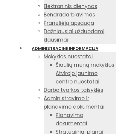
Elektroninis dienynas
Bendradarbiavimas
Pranešėjų apsauga
Dažniausiai užduodami
klausimai
ADMINISTRACINĖ INFORMACIJA
Mokyklos nuostatai
Šiaulių menų mokyklos
Atvirojo jaunimo
centro nuostatai
Darbo tvarkos taisyklės
Administravimo ir
planavimo dokumentai
Planavimo
dokumentai
Strateginiai planai