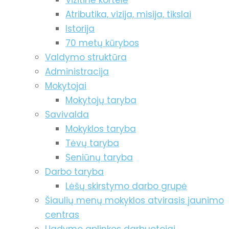
Vizitinė kortelė
Atributika, vizija, misija, tikslai
Istorija
70 metų kūrybos
Valdymo struktūra
Administracija
Mokytojai
Mokytojų taryba
Savivalda
Mokyklos taryba
Tėvų taryba
Seniūnų taryba
Darbo taryba
Lėšų skirstymo darbo grupė
Šiaulių menų mokyklos atvirasis jaunimo
centras