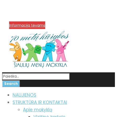
info@menum.lt
+370 636 60602 sutartys,
mokinių klausimai
+370 664 56045 sekretoriatas
Korupcijos prevencija
Informacija tėvams
NAUJIENOS
STRUKTŪRA IR KONTAKTAI
Apie mokyklą