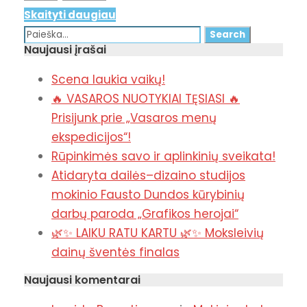
Skaityti daugiau
Naujausi įrašai
Scena laukia vaikų!
🔥 VASAROS NUOTYKIAI TĘSIASI 🔥
Prisijunk prie „Vasaros menų
ekspedicijos“!
Rūpinkimės savo ir aplinkinių sveikata!
Atidaryta dailės–dizaino studijos
mokinio Fausto Dundos kūrybinių
darbų paroda „Grafikos herojai“
🌿✨ LAIKU RATU KARTU 🌿✨ Moksleivių
dainų šventės finalas
Naujausi komentarai