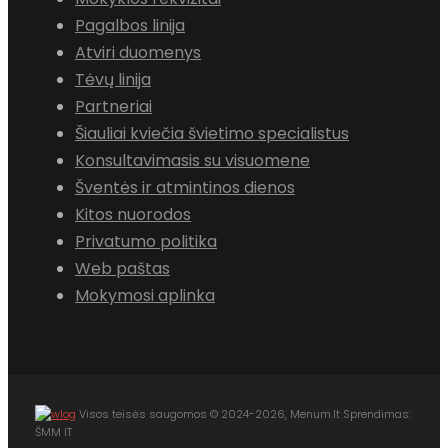
Pagalbos linija
Atviri duomenys
Tėvų linija
Partneriai
Šiauliai kviečia švietimo specialistus
Konsultavimasis su visuomene
Šventės ir atmintinos dienos
Kitos nuorodos
Privatumo politika
Web paštas
Mokymosi aplinka
Visos teisės saugomos © 2024-2026, Menum.lt Sprendimas:
ŠMM IT