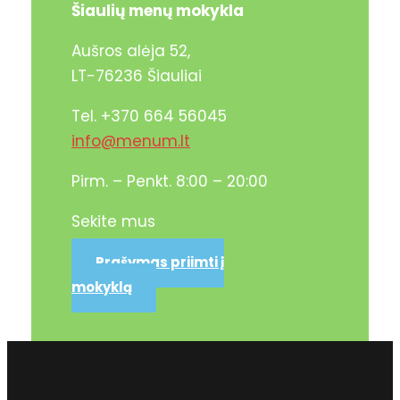
Šiaulių menų mokykla
Aušros alėja 52,
LT-76236 Šiauliai
Tel. +370 664 56045
info@menum.lt
Pirm. – Penkt. 8:00 – 20:00
Sekite mus
Prašymas priimti į
mokyklą