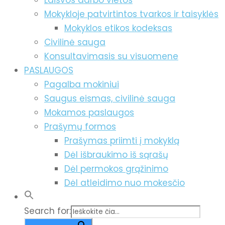
Laisvos darbo vietos
Mokykloje patvirtintos tvarkos ir taisyklės
Mokyklos etikos kodeksas
Civilinė sauga
Konsultavimasis su visuomene
PASLAUGOS
Pagalba mokiniui
Saugus eismas, civilinė sauga
Mokamos paslaugos
Prašymų formos
Prašymas priimti į mokyklą
Dėl išbraukimo iš sąrašų
Dėl permokos grąžinimo
Dėl atleidimo nuo mokesčio
Search for: