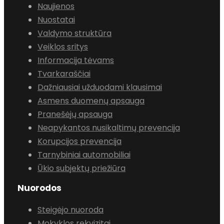
Naujienos
Nuostatai
Valdymo struktūra
Veiklos sritys
Informacija tėvams
Tvarkaraščiai
Dažniausiai užduodami klausimai
Asmens duomenų apsauga
Pranešėjų apsauga
Neapykantos nusikaltimų prevencija
Korupcijos prevencija
Tarnybiniai automobiliai
Ūkio subjektų priežiūra
Nuorodos
Steigėjo nuoroda
Mokyklos rekvizitai