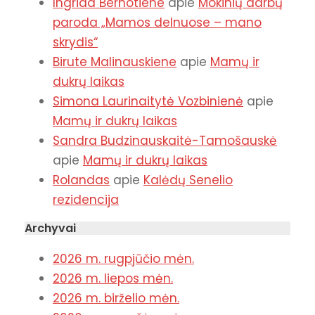
Ingrida Bernotiene
apie
Mokinių darbų
paroda „Mamos delnuose – mano
skrydis“
Birute Malinauskiene
apie
Mamų ir
dukrų laikas
Simona Laurinaitytė Vozbinienė
apie
Mamų ir dukrų laikas
Sandra Budzinauskaitė-Tamošauskė
apie
Mamų ir dukrų laikas
Rolandas
apie
Kalėdų Senelio
rezidencija
Archyvai
2026 m. rugpjūčio mėn.
2026 m. liepos mėn.
2026 m. birželio mėn.