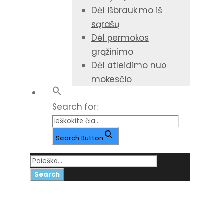
Dėl išbraukimo iš
sąrašų
Dėl permokos
grąžinimo
Dėl atleidimo nuo
mokesčio
Search for:
Search Button
19 spalio, 2025
Day