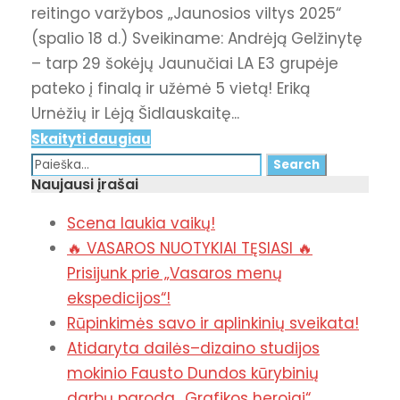
reitingo varžybos „Jaunosios viltys 2025“
(spalio 18 d.) Sveikiname: Andrėją Gelžinytę
– tarp 29 šokėjų Jaunučiai LA E3 grupėje
pateko į finalą ir užėmė 5 vietą! Eriką
Urnėžių ir Lėją Šidlauskaitę...
Skaityti daugiau
Naujausi įrašai
Scena laukia vaikų!
🔥 VASAROS NUOTYKIAI TĘSIASI 🔥
Prisijunk prie „Vasaros menų
ekspedicijos“!
Rūpinkimės savo ir aplinkinių sveikata!
Atidaryta dailės–dizaino studijos
mokinio Fausto Dundos kūrybinių
darbų paroda „Grafikos herojai“