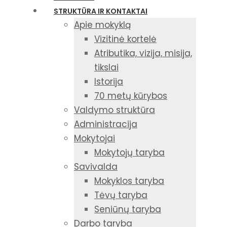
STRUKTŪRA IR KONTAKTAI
Apie mokyklą
Vizitinė kortelė
Atributika, vizija, misija,
tikslai
Istorija
70 metų kūrybos
Valdymo struktūra
Administracija
Mokytojai
Mokytojų taryba
Savivalda
Mokyklos taryba
Tėvų taryba
Seniūnų taryba
Darbo taryba