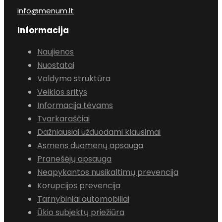
info@menum.lt
Informacija
Naujienos
Nuostatai
Valdymo struktūra
Veiklos sritys
Informacija tėvams
Tvarkaraščiai
Dažniausiai užduodami klausimai
Asmens duomenų apsauga
Pranešėjų apsauga
Neapykantos nusikaltimų prevencija
Korupcijos prevencija
Tarnybiniai automobiliai
Ūkio subjektų priežiūra