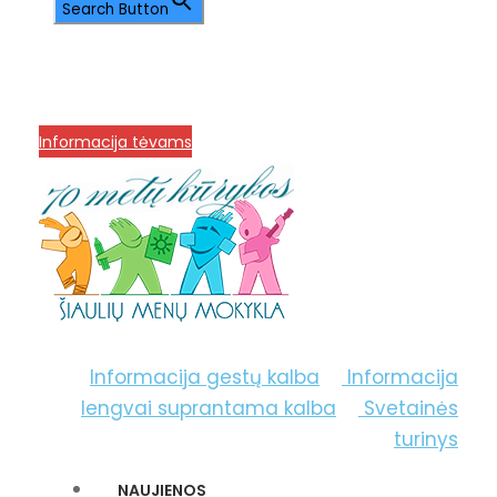
Search Button
info@menum.lt
+370 636 60602 sutartys,
mokinių klausimai
+370 664 56045 sekretoriatas
Korupcijos prevencija
Informacija tėvams
Informacija gestų kalba
Informacija
lengvai suprantama kalba
Svetainės
turinys
NAUJIENOS