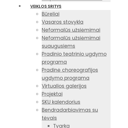
VEIKLOS SRITYS
Būreliai
Vasaros stovykla
Neformalūs užsiėmimai
Neformalūs užsiėmimai
suaugusiems
Pradinio teatrinio ugdymo
programa
Pradinė choreografijos
ugdymo programa
Virtualios galerijos
Projektai
SKU kalendorius
Bendradarbiavimas su
tėvais
Tvarka