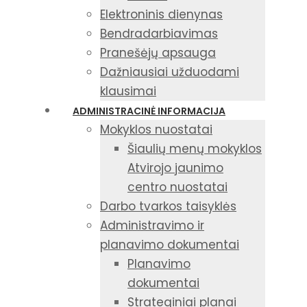
Elektroninis dienynas
Bendradarbiavimas
Pranešėjų apsauga
Dažniausiai užduodami
klausimai
ADMINISTRACINĖ INFORMACIJA
Mokyklos nuostatai
Šiaulių menų mokyklos
Atvirojo jaunimo
centro nuostatai
Darbo tvarkos taisyklės
Administravimo ir
planavimo dokumentai
Planavimo
dokumentai
Strateginiai planai