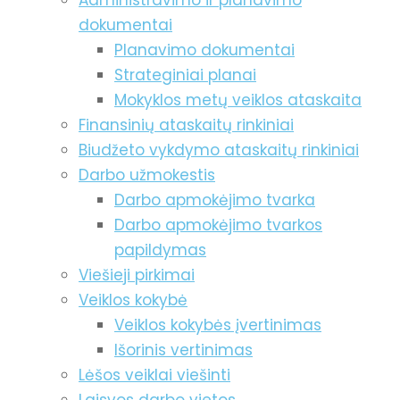
Administravimo ir planavimo
dokumentai
Planavimo dokumentai
Strateginiai planai
Mokyklos metų veiklos ataskaita
Finansinių ataskaitų rinkiniai
Biudžeto vykdymo ataskaitų rinkiniai
Darbo užmokestis
Darbo apmokėjimo tvarka
Darbo apmokėjimo tvarkos
papildymas
Viešieji pirkimai
Veiklos kokybė
Veiklos kokybės įvertinimas
Išorinis vertinimas
Lėšos veiklai viešinti