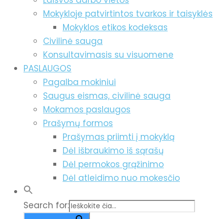
Laisvos darbo vietos
Mokykloje patvirtintos tvarkos ir taisyklės
Mokyklos etikos kodeksas
Civilinė sauga
Konsultavimasis su visuomene
PASLAUGOS
Pagalba mokiniui
Saugus eismas, civilinė sauga
Mokamos paslaugos
Prašymų formos
Prašymas priimti į mokyklą
Dėl išbraukimo iš sąrašų
Dėl permokos grąžinimo
Dėl atleidimo nuo mokesčio
Search for: