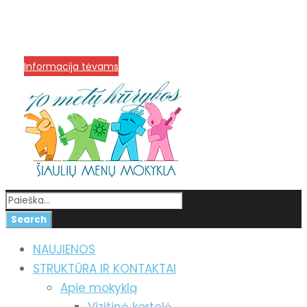
info@menum.lt
+370 636 60602 sutartys,
mokinių klausimai
+370 664 56045 sekretoriatas
Korupcijos prevencija
Informacija tėvams
NAUJIENOS
STRUKTŪRA IR KONTAKTAI
Apie mokyklą