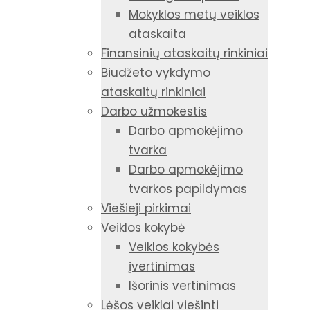
Mokyklos metų veiklos
ataskaita
Finansinių ataskaitų rinkiniai
Biudžeto vykdymo
ataskaitų rinkiniai
Darbo užmokestis
Darbo apmokėjimo
tvarka
Darbo apmokėjimo
tvarkos papildymas
Viešieji pirkimai
Veiklos kokybė
Veiklos kokybės
įvertinimas
Išorinis vertinimas
Lėšos veiklai viešinti