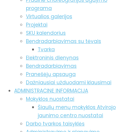
Pradinė choreografijos ugdymo
programa
Virtualios galerijos
Projektai
SKU kalendorius
Bendradarbiavimas su tėvais
Tvarka
Elektroninis dienynas
Bendradarbiavimas
Pranešėjų apsauga
Dažniausiai užduodami klausimai
ADMINISTRACINĖ INFORMACIJA
Mokyklos nuostatai
Šiaulių menų mokyklos Atvirojo
jaunimo centro nuostatai
Darbo tvarkos taisyklės