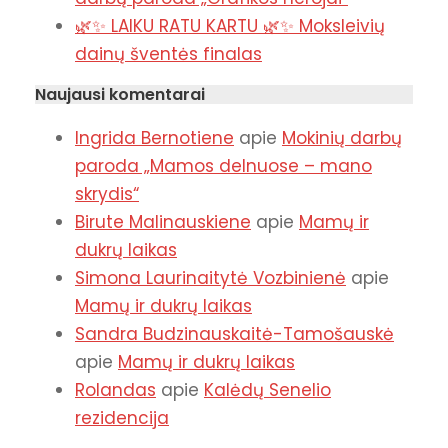
🌿✨ LAIKU RATU KARTU 🌿✨ Moksleivių
dainų šventės finalas
Naujausi komentarai
Ingrida Bernotiene
apie
Mokinių darbų
paroda „Mamos delnuose – mano
skrydis“
Birute Malinauskiene
apie
Mamų ir
dukrų laikas
Simona Laurinaitytė Vozbinienė
apie
Mamų ir dukrų laikas
Sandra Budzinauskaitė-Tamošauskė
apie
Mamų ir dukrų laikas
Rolandas
apie
Kalėdų Senelio
rezidencija