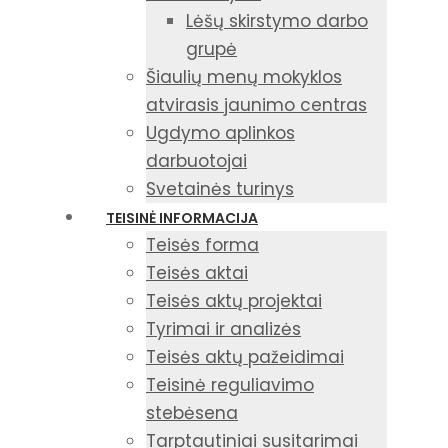
Lėšų skirstymo darbo
grupė
Šiaulių menų mokyklos
atvirasis jaunimo centras
Ugdymo aplinkos
darbuotojai
Svetainės turinys
TEISINĖ INFORMACIJA
Teisės forma
Teisės aktai
Teisės aktų projektai
Tyrimai ir analizės
Teisės aktų pažeidimai
Teisinė reguliavimo
stebėsena
Tarptautiniai susitarimai