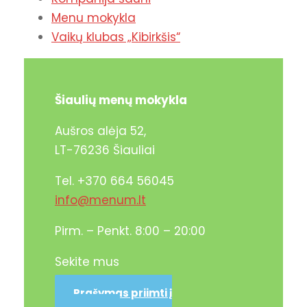
Menu mokykla
Vaikų klubas „Kibirkšis“
Šiaulių menų mokykla
Aušros alėja 52,
LT-76236 Šiauliai
Tel. +370 664 56045
info@menum.lt
Pirm. – Penkt. 8:00 – 20:00
Sekite mus
Prašymas priimti į