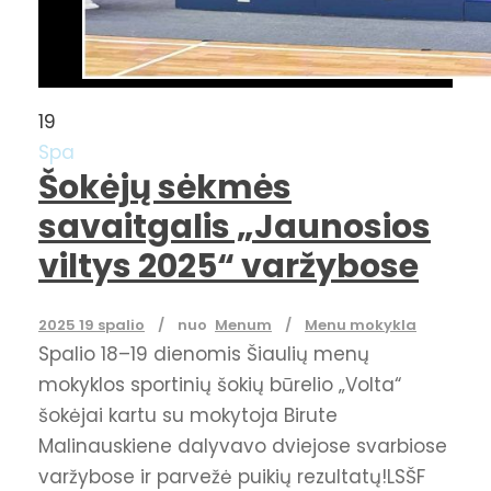
19
Spa
Šokėjų sėkmės
savaitgalis „Jaunosios
viltys 2025“ varžybose
2025 19 spalio
nuo
Menum
Menu mokykla
Spalio 18–19 dienomis Šiaulių menų
mokyklos sportinių šokių būrelio „Volta“
šokėjai kartu su mokytoja Birute
Malinauskiene dalyvavo dviejose svarbiose
varžybose ir parvežė puikių rezultatų!LSŠF