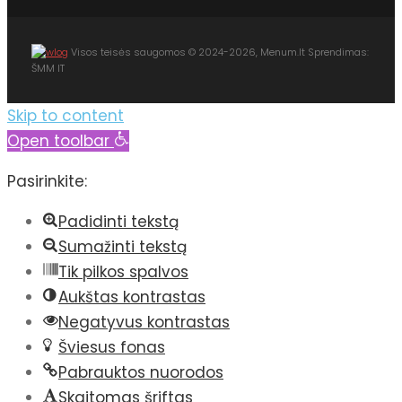
Visos teisės saugomos © 2024-2026, Menum.lt Sprendimas:
ŠMM IT
Skip to content
Open toolbar
Pasirinkite:
Padidinti tekstą
Sumažinti tekstą
Tik pilkos spalvos
Aukštas kontrastas
Negatyvus kontrastas
Šviesus fonas
Pabrauktos nuorodos
Skaitomas šriftas