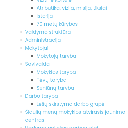
Vizitinė kortelė
Atributika, vizija, misija, tikslai
Istorija
70 metų kūrybos
Valdymo struktūra
Administracija
Mokytojai
Mokytojų taryba
Savivalda
Mokyklos taryba
Tėvų taryba
Seniūnų taryba
Darbo taryba
Lėšų skirstymo darbo grupė
Šiaulių menų mokyklos atvirasis jaunimo
centras