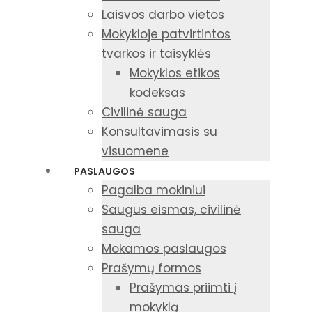
Laisvos darbo vietos
Mokykloje patvirtintos
tvarkos ir taisyklės
Mokyklos etikos
kodeksas
Civilinė sauga
Konsultavimasis su
visuomene
PASLAUGOS
Pagalba mokiniui
Saugus eismas, civilinė
sauga
Mokamos paslaugos
Prašymų formos
Prašymas priimti į
mokyklą