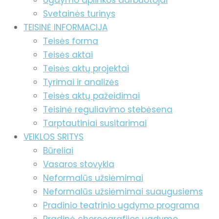
Ugdymo aplinkos darbuotojai
Svetainės turinys
TEISINĖ INFORMACIJA
Teisės forma
Teisės aktai
Teisės aktų projektai
Tyrimai ir analizės
Teisės aktų pažeidimai
Teisinė reguliavimo stebėsena
Tarptautiniai susitarimai
VEIKLOS SRITYS
Būreliai
Vasaros stovykla
Neformalūs užsiėmimai
Neformalūs užsiėmimai suaugusiems
Pradinio teatrinio ugdymo programa