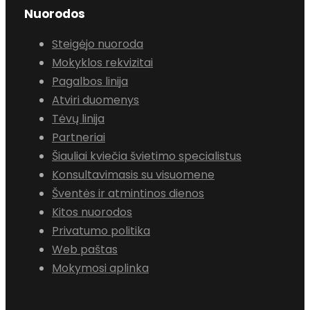
Nuorodos
Steigėjo nuoroda
Mokyklos rekvizitai
Pagalbos linija
Atviri duomenys
Tėvų linija
Partneriai
Šiauliai kviečia švietimo specialistus
Konsultavimasis su visuomene
Šventės ir atmintinos dienos
Kitos nuorodos
Privatumo politika
Web paštas
Mokymosi aplinka