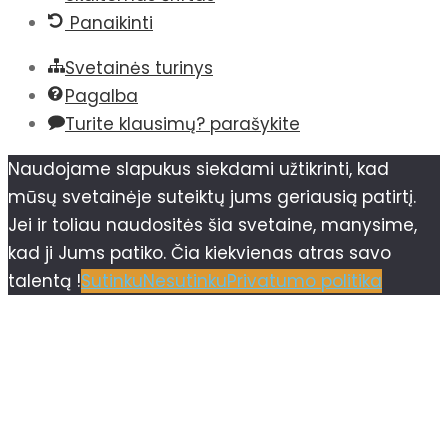
Panaikinti
Svetainės turinys
Pagalba
Turite klausimų? parašykite
Naudojame slapukus siekdami užtikrinti, kad
mūsų svetainėje suteiktų jums geriausią patirtį.
Jei ir toliau naudositės šia svetaine, manysime,
kad ji Jums patiko. Čia kiekvienas atras savo
talentą !
Sutinku
Nesutinku
Privatumo politika