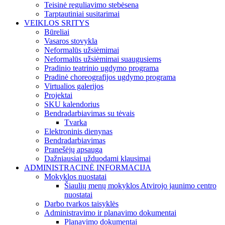
Teisinė reguliavimo stebėsena
Tarptautiniai susitarimai
VEIKLOS SRITYS
Būreliai
Vasaros stovykla
Neformalūs užsiėmimai
Neformalūs užsiėmimai suaugusiems
Pradinio teatrinio ugdymo programa
Pradinė choreografijos ugdymo programa
Virtualios galerijos
Projektai
SKU kalendorius
Bendradarbiavimas su tėvais
Tvarka
Elektroninis dienynas
Bendradarbiavimas
Pranešėjų apsauga
Dažniausiai užduodami klausimai
ADMINISTRACINĖ INFORMACIJA
Mokyklos nuostatai
Šiaulių menų mokyklos Atvirojo jaunimo centro
nuostatai
Darbo tvarkos taisyklės
Administravimo ir planavimo dokumentai
Planavimo dokumentai