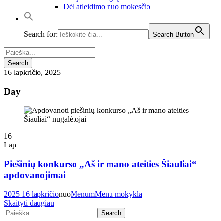
Dėl atleidimo nuo mokesčio
Search for:
Search Button
16 lapkričio, 2025
Day
16
Lap
Piešinių konkurso „Aš ir mano ateities Šiauliai“
apdovanojimai
2025 16 lapkričio
nuo
Menum
Menu mokykla
Skaityti daugiau