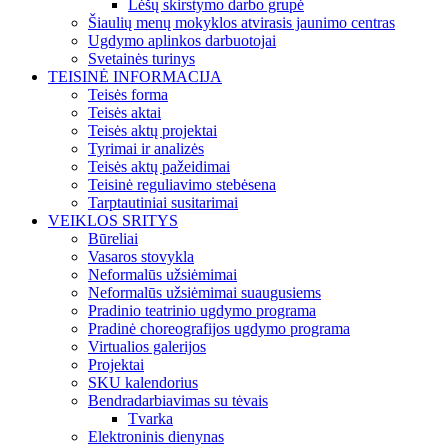
Lėšų skirstymo darbo grupė
Šiaulių menų mokyklos atvirasis jaunimo centras
Ugdymo aplinkos darbuotojai
Svetainės turinys
TEISINĖ INFORMACIJA
Teisės forma
Teisės aktai
Teisės aktų projektai
Tyrimai ir analizės
Teisės aktų pažeidimai
Teisinė reguliavimo stebėsena
Tarptautiniai susitarimai
VEIKLOS SRITYS
Būreliai
Vasaros stovykla
Neformalūs užsiėmimai
Neformalūs užsiėmimai suaugusiems
Pradinio teatrinio ugdymo programa
Pradinė choreografijos ugdymo programa
Virtualios galerijos
Projektai
SKU kalendorius
Bendradarbiavimas su tėvais
Tvarka
Elektroninis dienynas