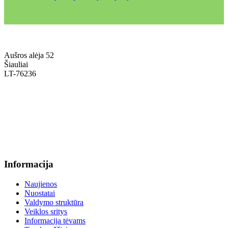
Aušros alėja 52
Šiauliai
LT-76236
+370 636 60602 sutartys, mokinių klausimai
sutartys@menum.lt
+370 664 56045 sekretoriatas
info@menum.lt
Informacija
Naujienos
Nuostatai
Valdymo struktūra
Veiklos sritys
Informacija tėvams