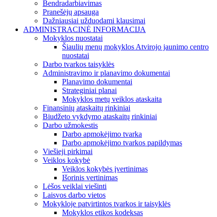
Bendradarbiavimas
Pranešėjų apsauga
Dažniausiai užduodami klausimai
ADMINISTRACINĖ INFORMACIJA
Mokyklos nuostatai
Šiaulių menų mokyklos Atvirojo jaunimo centro
nuostatai
Darbo tvarkos taisyklės
Administravimo ir planavimo dokumentai
Planavimo dokumentai
Strateginiai planai
Mokyklos metų veiklos ataskaita
Finansinių ataskaitų rinkiniai
Biudžeto vykdymo ataskaitų rinkiniai
Darbo užmokestis
Darbo apmokėjimo tvarka
Darbo apmokėjimo tvarkos papildymas
Viešieji pirkimai
Veiklos kokybė
Veiklos kokybės įvertinimas
Išorinis vertinimas
Lėšos veiklai viešinti
Laisvos darbo vietos
Mokykloje patvirtintos tvarkos ir taisyklės
Mokyklos etikos kodeksas