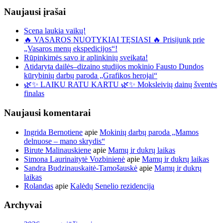
Naujausi įrašai
Scena laukia vaikų!
🔥 VASAROS NUOTYKIAI TĘSIASI 🔥 Prisijunk prie
„Vasaros menų ekspedicijos“!
Rūpinkimės savo ir aplinkinių sveikata!
Atidaryta dailės–dizaino studijos mokinio Fausto Dundos
kūrybinių darbų paroda „Grafikos herojai“
🌿✨ LAIKU RATU KARTU 🌿✨ Moksleivių dainų šventės
finalas
Naujausi komentarai
Ingrida Bernotiene
apie
Mokinių darbų paroda „Mamos
delnuose – mano skrydis“
Birute Malinauskiene
apie
Mamų ir dukrų laikas
Simona Laurinaitytė Vozbinienė
apie
Mamų ir dukrų laikas
Sandra Budzinauskaitė-Tamošauskė
apie
Mamų ir dukrų
laikas
Rolandas
apie
Kalėdų Senelio rezidencija
Archyvai