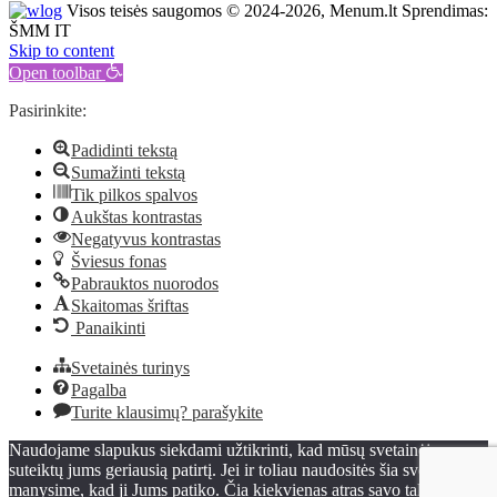
Visos teisės saugomos © 2024-2026, Menum.lt Sprendimas:
ŠMM IT
Skip to content
Open toolbar
Pasirinkite:
Padidinti tekstą
Sumažinti tekstą
Tik pilkos spalvos
Aukštas kontrastas
Negatyvus kontrastas
Šviesus fonas
Pabrauktos nuorodos
Skaitomas šriftas
Panaikinti
Svetainės turinys
Pagalba
Turite klausimų? parašykite
Naudojame slapukus siekdami užtikrinti, kad mūsų svetainėje
suteiktų jums geriausią patirtį. Jei ir toliau naudositės šia svetaine,
manysime, kad ji Jums patiko. Čia kiekvienas atras savo talentą