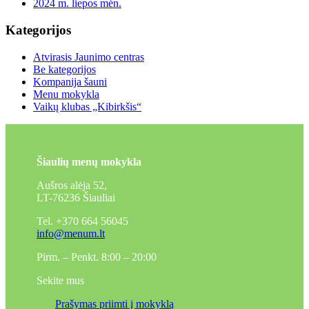
2024 m. liepos mėn.
Kategorijos
Atvirasis Jaunimo centras
Be kategorijos
Kompanija šauni
Menu mokykla
Vaikų klubas „Kibirkšis“
Šiaulių menų mokykla
Aušros alėja 52,
LT-76236 Šiauliai
Tel. +370 664 56045
info@menum.lt
Pirm. – Penkt. 8:00 – 20:00
Sekite mus
Prašymas priimti į mokyklą