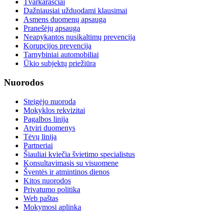
Tvarkaraščiai
Dažniausiai užduodami klausimai
Asmens duomenų apsauga
Pranešėjų apsauga
Neapykantos nusikaltimų prevencija
Korupcijos prevencija
Tarnybiniai automobiliai
Ūkio subjektų priežiūra
Nuorodos
Steigėjo nuoroda
Mokyklos rekvizitai
Pagalbos linija
Atviri duomenys
Tėvų linija
Partneriai
Šiauliai kviečia švietimo specialistus
Konsultavimasis su visuomene
Šventės ir atmintinos dienos
Kitos nuorodos
Privatumo politika
Web paštas
Mokymosi aplinka