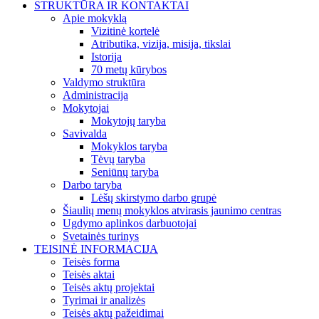
STRUKTŪRA IR KONTAKTAI
Apie mokyklą
Vizitinė kortelė
Atributika, vizija, misija, tikslai
Istorija
70 metų kūrybos
Valdymo struktūra
Administracija
Mokytojai
Mokytojų taryba
Savivalda
Mokyklos taryba
Tėvų taryba
Seniūnų taryba
Darbo taryba
Lėšų skirstymo darbo grupė
Šiaulių menų mokyklos atvirasis jaunimo centras
Ugdymo aplinkos darbuotojai
Svetainės turinys
TEISINĖ INFORMACIJA
Teisės forma
Teisės aktai
Teisės aktų projektai
Tyrimai ir analizės
Teisės aktų pažeidimai