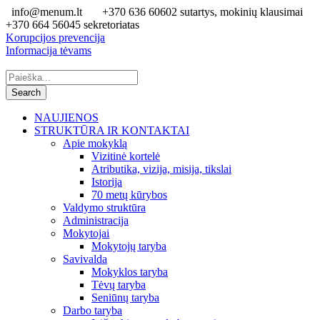
info@menum.lt
+370 636 60602 sutartys, mokinių klausimai
+370 664 56045 sekretoriatas
Korupcijos prevencija
Informacija tėvams
NAUJIENOS
STRUKTŪRA IR KONTAKTAI
Apie mokyklą
Vizitinė kortelė
Atributika, vizija, misija, tikslai
Istorija
70 metų kūrybos
Valdymo struktūra
Administracija
Mokytojai
Mokytojų taryba
Savivalda
Mokyklos taryba
Tėvų taryba
Seniūnų taryba
Darbo taryba