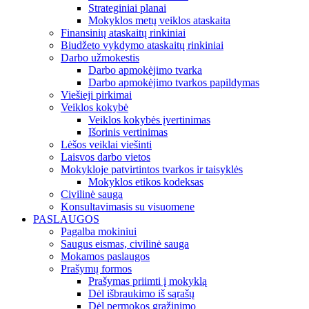
Strateginiai planai
Mokyklos metų veiklos ataskaita
Finansinių ataskaitų rinkiniai
Biudžeto vykdymo ataskaitų rinkiniai
Darbo užmokestis
Darbo apmokėjimo tvarka
Darbo apmokėjimo tvarkos papildymas
Viešieji pirkimai
Veiklos kokybė
Veiklos kokybės įvertinimas
Išorinis vertinimas
Lėšos veiklai viešinti
Laisvos darbo vietos
Mokykloje patvirtintos tvarkos ir taisyklės
Mokyklos etikos kodeksas
Civilinė sauga
Konsultavimasis su visuomene
PASLAUGOS
Pagalba mokiniui
Saugus eismas, civilinė sauga
Mokamos paslaugos
Prašymų formos
Prašymas priimti į mokyklą
Dėl išbraukimo iš sąrašų
Dėl permokos grąžinimo