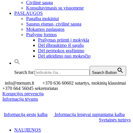
Civilinė sauga
Konsultavimasis su visuomene
PASLAUGOS
Pagalba mokiniui
Saugus eismas, civilinė sauga
Mokamos paslaugos
Prašymų formos
Prašymas priimti į mokyklą
Dėl išbraukimo iš sąrašų
Dėl permokos grąžinimo
Dėl atleidimo nuo mokesčio
Search for:
Search Button
info@menum.lt
+370 636 60602 sutartys, mokinių klausimai
+370 664 56045 sekretoriatas
Korupcijos prevencija
Informacija tėvams
Informacija gestų kalba
Informacija lengvai suprantama kalba
Svetainės turinys
NAUJIENOS