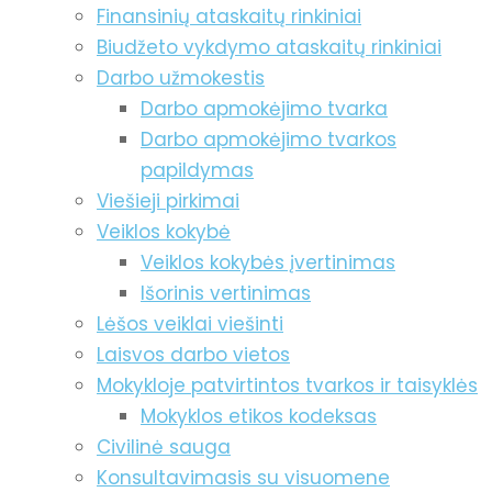
Finansinių ataskaitų rinkiniai
Biudžeto vykdymo ataskaitų rinkiniai
Darbo užmokestis
Darbo apmokėjimo tvarka
Darbo apmokėjimo tvarkos
papildymas
Viešieji pirkimai
Veiklos kokybė
Veiklos kokybės įvertinimas
Išorinis vertinimas
Lėšos veiklai viešinti
Laisvos darbo vietos
Mokykloje patvirtintos tvarkos ir taisyklės
Mokyklos etikos kodeksas
Civilinė sauga
Konsultavimasis su visuomene