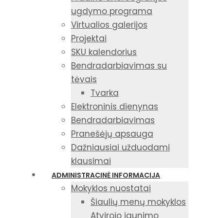
ugdymo programa
Virtualios galerijos
Projektai
SKU kalendorius
Bendradarbiavimas su
tėvais
Tvarka
Elektroninis dienynas
Bendradarbiavimas
Pranešėjų apsauga
Dažniausiai užduodami
klausimai
ADMINISTRACINĖ INFORMACIJA
Mokyklos nuostatai
Šiaulių menų mokyklos
Atvirojo jaunimo