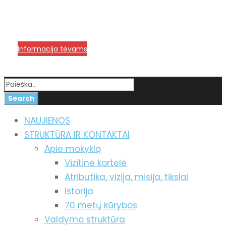
info@menum.lt
+370 636 60602 sutartys,
mokinių klausimai
+370 664 56045 sekretoriatas
Korupcijos prevencija
Informacija tėvams
NAUJIENOS
STRUKTŪRA IR KONTAKTAI
Apie mokyklą
Vizitinė kortelė
Atributika, vizija, misija, tikslai
Istorija
70 metų kūrybos
Valdymo struktūra