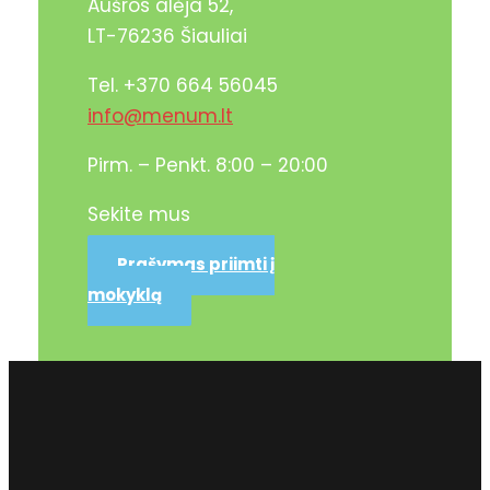
Aušros alėja 52,
LT-76236 Šiauliai
Tel. +370 664 56045
info@menum.lt
Pirm. – Penkt. 8:00 – 20:00
Sekite mus
Prašymas priimti į
mokyklą