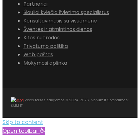
Partneriai
Šiauliai kviečia švietimo specialistus
Konsultavimasis su visuomene
Šventės ir atmintinos dienos
Kitos nuorodos
Privatumo politika
Web paštas
Mokymosi aplinka
Visos teisės saugomos © 2024-2026, Menum.lt Sprendimas:
ŠMM IT
Skip to content
Open toolbar