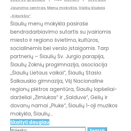
Jaunimo centras
,
Menu mokykla
,
Vaikų klubas
„Kibirkšis“
Šiaulių menų mokykla pasirašė
bendradarbiavimo sutartis su įvairiomis
miesto ir regiono švietimo, kultūros,
socialinėmis bei verslo įstaigomis. Tarp
partnerių – Šiaulių Šv. Jurgio parapija,
Šiaulių Zoknių progimnazija, asociacija
„Šiaulių Lietaus vaikai“, Šiaulių Stasio
Šalkauskio gimnazija, VšĮ Nacionalinė
regionų plėtros agentūra, Šiaulių lopšeliai-
darželiai „Žirniukas“ ir „Salduvė“, Gėlių ir
dovanų namai „Plukė“, Šiaulių 1-oji muzikos
mokykla, Šiaulių...
Skaityti daugiau