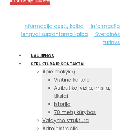
Informacija tėvams
Informacija gestų kalba
Informacija
lengvai suprantama kalba
Svetainės
turinys
NAUJIENOS
STRUKTŪRA IR KONTAKTAI
Apie mokyklą
Vizitinė kortelė
Atributika, vizija, misija,
tikslai
Istorija
70 metų kūrybos
Valdymo struktūra
Administracija