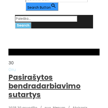
Search Button
30 gruodžio, 2025
Day
30
Gru
Pasirašytos
bendradarbiavimo
sutartys
2025 30 gruodžio
nuo
Menum
Atvirasis