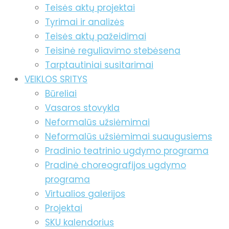
Teisės aktų projektai
Tyrimai ir analizės
Teisės aktų pažeidimai
Teisinė reguliavimo stebėsena
Tarptautiniai susitarimai
VEIKLOS SRITYS
Būreliai
Vasaros stovykla
Neformalūs užsiėmimai
Neformalūs užsiėmimai suaugusiems
Pradinio teatrinio ugdymo programa
Pradinė choreografijos ugdymo
programa
Virtualios galerijos
Projektai
SKU kalendorius