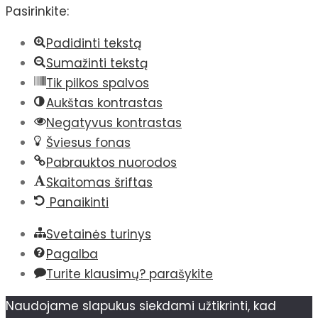
Pasirinkite:
Padidinti tekstą
Sumažinti tekstą
Tik pilkos spalvos
Aukštas kontrastas
Negatyvus kontrastas
Šviesus fonas
Pabrauktos nuorodos
Skaitomas šriftas
Panaikinti
Svetainės turinys
Pagalba
Turite klausimų? parašykite
Naudojame slapukus siekdami užtikrinti, kad