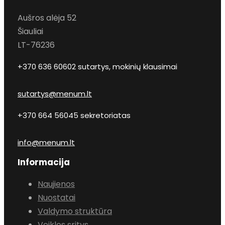
Aušros alėja 52
Šiauliai
LT-76236
+370 636 60602 sutartys, mokinių klausimai
sutartys@menum.lt
+370 664 56045 sekretoriatas
info@menum.lt
Informacija
Naujienos
Nuostatai
Valdymo struktūra
Veiklos sritys