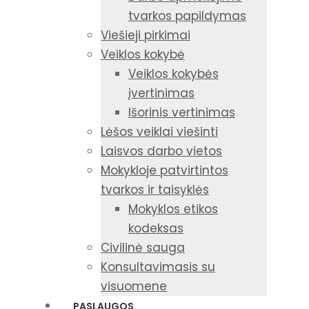
tvarkos papildymas
Viešieji pirkimai
Veiklos kokybė
Veiklos kokybės
įvertinimas
Išorinis vertinimas
Lėšos veiklai viešinti
Laisvos darbo vietos
Mokykloje patvirtintos
tvarkos ir taisyklės
Mokyklos etikos
kodeksas
Civilinė sauga
Konsultavimasis su
visuomene
PASLAUGOS