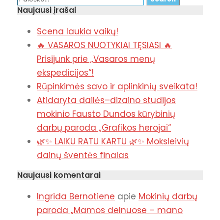
Naujausi įrašai
Scena laukia vaikų!
🔥 VASAROS NUOTYKIAI TĘSIASI 🔥
Prisijunk prie „Vasaros menų
ekspedicijos“!
Rūpinkimės savo ir aplinkinių sveikata!
Atidaryta dailės–dizaino studijos
mokinio Fausto Dundos kūrybinių
darbų paroda „Grafikos herojai“
🌿✨ LAIKU RATU KARTU 🌿✨ Moksleivių
dainų šventės finalas
Naujausi komentarai
Ingrida Bernotiene
apie
Mokinių darbų
paroda „Mamos delnuose – mano