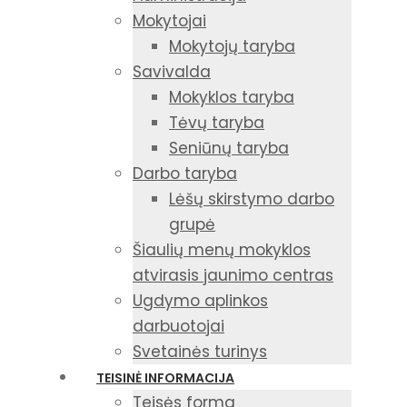
Mokytojai
Mokytojų taryba
Savivalda
Mokyklos taryba
Tėvų taryba
Seniūnų taryba
Darbo taryba
Lėšų skirstymo darbo
grupė
Šiaulių menų mokyklos
atvirasis jaunimo centras
Ugdymo aplinkos
darbuotojai
Svetainės turinys
TEISINĖ INFORMACIJA
Teisės forma