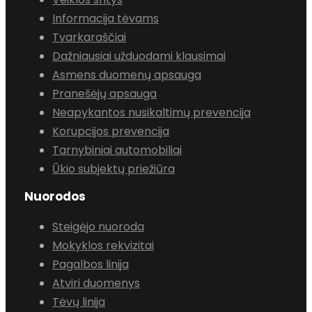
Informacija tėvams
Tvarkaraščiai
Dažniausiai užduodami klausimai
Asmens duomenų apsauga
Pranešėjų apsauga
Neapykantos nusikaltimų prevencija
Korupcijos prevencija
Tarnybiniai automobiliai
Ūkio subjektų priežiūra
Nuorodos
Steigėjo nuoroda
Mokyklos rekvizitai
Pagalbos linija
Atviri duomenys
Tėvų linija