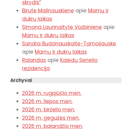
skrydis“
Birute Malinauskiene
apie
Mamų ir
dukrų laikas
Simona Laurinaitytė Vozbinienė
apie
Mamų ir dukrų laikas
Sandra Budzinauskaitė-Tamošauskė
apie
Mamų ir dukrų laikas
Rolandas
apie
Kalėdų Senelio
rezidencija
Archyvai
2026 m. rugpjūčio mėn.
2026 m. liepos mėn.
2026 m. birželio mėn.
2026 m. gegužės mėn.
2026 m. balandžio mėn.