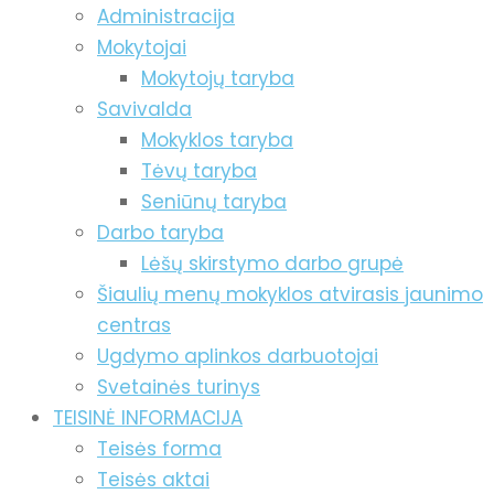
Administracija
Mokytojai
Mokytojų taryba
Savivalda
Mokyklos taryba
Tėvų taryba
Seniūnų taryba
Darbo taryba
Lėšų skirstymo darbo grupė
Šiaulių menų mokyklos atvirasis jaunimo
centras
Ugdymo aplinkos darbuotojai
Svetainės turinys
TEISINĖ INFORMACIJA
Teisės forma
Teisės aktai