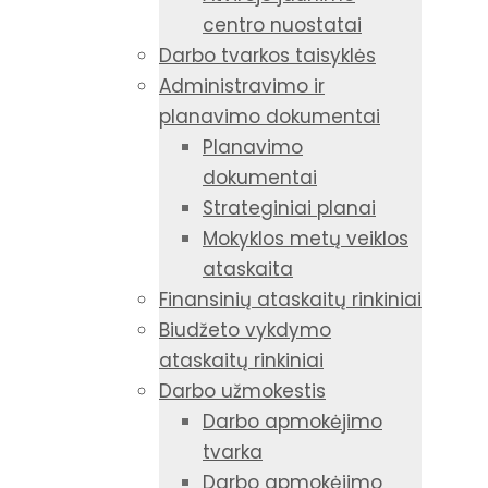
centro nuostatai
Darbo tvarkos taisyklės
Administravimo ir
planavimo dokumentai
Planavimo
dokumentai
Strateginiai planai
Mokyklos metų veiklos
ataskaita
Finansinių ataskaitų rinkiniai
Biudžeto vykdymo
ataskaitų rinkiniai
Darbo užmokestis
Darbo apmokėjimo
tvarka
Darbo apmokėjimo