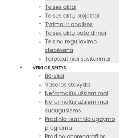
Teisės aktai
Teisės aktų projektai
Tyrimai ir analizės
Teisės aktų pažeidimai
Teisinė reguliavimo
stebėsena
Tarptautiniai susitarimai
VEIKLOS SRITYS
Būreliai
Vasaros stovykla
Neformalūs užsiėmimai
Neformalūs užsiėmimai
suaugusiems
Pradinio teatrinio ugdymo
programa
Pradinė choreografijos