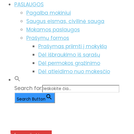
PASLAUGOS
Pagalba mokiniui
Saugus eismas, civilinė sauga
Mokamos paslaugos
Prašymų formos
Prašymas priimti į mokyklą
Dėl išbraukimo iš sąrašų
Dėl permokos grąžinimo
Dėl atleidimo nuo mokesčio
Search for:
Search Button
info@menum.lt
+370 636 60602 sutartys,
mokinių klausimai
+370 664 56045 sekretoriatas
Korupcijos prevencija