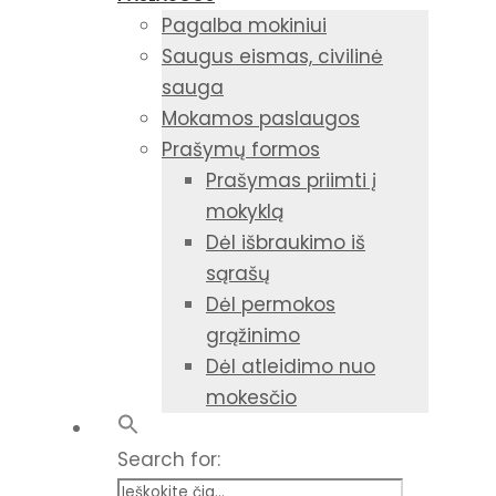
Pagalba mokiniui
Saugus eismas, civilinė
sauga
Mokamos paslaugos
Prašymų formos
Prašymas priimti į
mokyklą
Dėl išbraukimo iš
sąrašų
Dėl permokos
grąžinimo
Dėl atleidimo nuo
mokesčio
Search for: