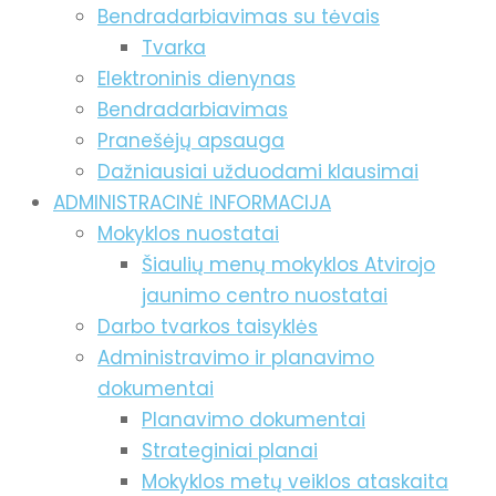
Bendradarbiavimas su tėvais
Tvarka
Elektroninis dienynas
Bendradarbiavimas
Pranešėjų apsauga
Dažniausiai užduodami klausimai
ADMINISTRACINĖ INFORMACIJA
Mokyklos nuostatai
Šiaulių menų mokyklos Atvirojo
jaunimo centro nuostatai
Darbo tvarkos taisyklės
Administravimo ir planavimo
dokumentai
Planavimo dokumentai
Strateginiai planai
Mokyklos metų veiklos ataskaita