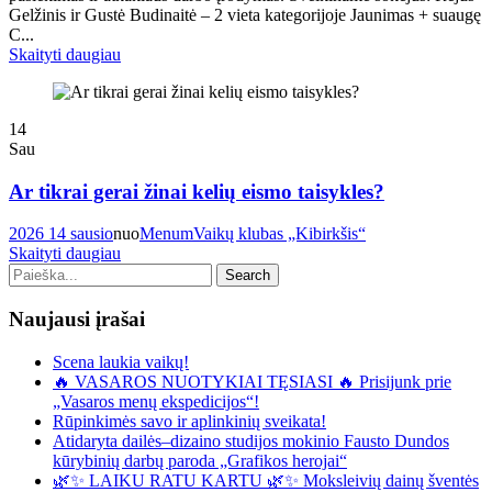
Gelžinis ir Gustė Budinaitė – 2 vieta kategorijoje Jaunimas + suaugę
C...
Skaityti daugiau
14
Sau
Ar tikrai gerai žinai kelių eismo taisykles?
2026 14 sausio
nuo
Menum
Vaikų klubas „Kibirkšis“
Skaityti daugiau
Naujausi įrašai
Scena laukia vaikų!
🔥 VASAROS NUOTYKIAI TĘSIASI 🔥 Prisijunk prie
„Vasaros menų ekspedicijos“!
Rūpinkimės savo ir aplinkinių sveikata!
Atidaryta dailės–dizaino studijos mokinio Fausto Dundos
kūrybinių darbų paroda „Grafikos herojai“
🌿✨ LAIKU RATU KARTU 🌿✨ Moksleivių dainų šventės