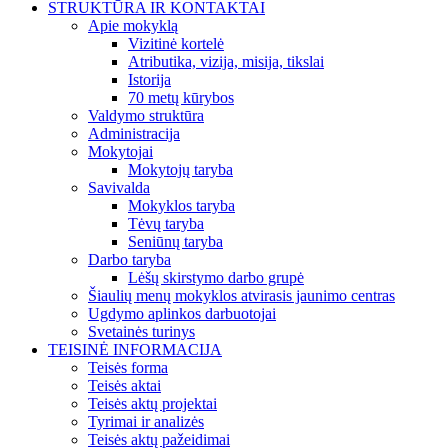
STRUKTŪRA IR KONTAKTAI
Apie mokyklą
Vizitinė kortelė
Atributika, vizija, misija, tikslai
Istorija
70 metų kūrybos
Valdymo struktūra
Administracija
Mokytojai
Mokytojų taryba
Savivalda
Mokyklos taryba
Tėvų taryba
Seniūnų taryba
Darbo taryba
Lėšų skirstymo darbo grupė
Šiaulių menų mokyklos atvirasis jaunimo centras
Ugdymo aplinkos darbuotojai
Svetainės turinys
TEISINĖ INFORMACIJA
Teisės forma
Teisės aktai
Teisės aktų projektai
Tyrimai ir analizės
Teisės aktų pažeidimai