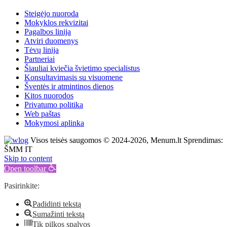
Steigėjo nuoroda
Mokyklos rekvizitai
Pagalbos linija
Atviri duomenys
Tėvų linija
Partneriai
Šiauliai kviečia švietimo specialistus
Konsultavimasis su visuomene
Šventės ir atmintinos dienos
Kitos nuorodos
Privatumo politika
Web paštas
Mokymosi aplinka
Visos teisės saugomos © 2024-2026, Menum.lt Sprendimas:
ŠMM IT
Skip to content
Open toolbar
Pasirinkite:
Padidinti tekstą
Sumažinti tekstą
Tik pilkos spalvos