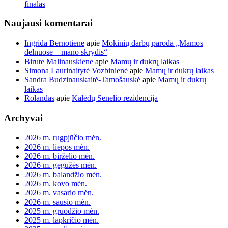
finalas
Naujausi komentarai
Ingrida Bernotiene
apie
Mokinių darbų paroda „Mamos
delnuose – mano skrydis“
Birute Malinauskiene
apie
Mamų ir dukrų laikas
Simona Laurinaitytė Vozbinienė
apie
Mamų ir dukrų laikas
Sandra Budzinauskaitė-Tamošauskė
apie
Mamų ir dukrų
laikas
Rolandas
apie
Kalėdų Senelio rezidencija
Archyvai
2026 m. rugpjūčio mėn.
2026 m. liepos mėn.
2026 m. birželio mėn.
2026 m. gegužės mėn.
2026 m. balandžio mėn.
2026 m. kovo mėn.
2026 m. vasario mėn.
2026 m. sausio mėn.
2025 m. gruodžio mėn.
2025 m. lapkričio mėn.