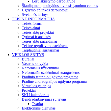
Lėšų skirstymo darbo grupė
Šiaulių menų mokyklos atvirasis jaunimo centras
Ugdymo aplinkos darbuotojai
Svetainės turinys
TEISINĖ INFORMACIJA
Teisės forma
Teisės aktai
Teisės aktų projektai
Tyrimai ir analizės
Teisės aktų pažeidimai
Teisinė reguliavimo stebėsena
Tarptautiniai susitarimai
VEIKLOS SRITYS
Būreliai
Vasaros stovykla
Neformalūs užsiėmimai
Neformalūs užsiėmimai suaugusiems
Pradinio teatrinio ugdymo programa
Pradinė choreografijos ugdymo programa
Virtualios galerijos
Projektai
SKU kalendorius
Bendradarbiavimas su tėvais
Tvarka
Elektroninis dienynas