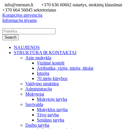
info@menum.lt
+370 636 60602 sutartys, mokinių klausimai
+370 664 56045 sekretoriatas
Korupcijos prevencija
Informacija tėvams
NAUJIENOS
STRUKTŪRA IR KONTAKTAI
Apie mokyklą
Vizitinė kortelė
Atributika, vizija, misija, tikslai
Istorija
70 metų kūrybos
Valdymo struktūra
Administracija
Mokytojai
Mokytojų taryba
Savivalda
Mokyklos taryba
Tėvų taryba
Seniūnų taryba
Darbo taryba