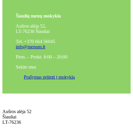
Šiaulių menų mokykla
Aušros alėja 52,
LT-76236 Šiauliai
Tel. +370 664 56045
info@menum.lt
Pirm. – Penkt. 8:00 – 20:00
Sekite mus
Prašymas priimti į mokyklą
Aušros alėja 52
Šiauliai
LT-76236
+370 636 60602 sutartys, mokinių klausimai