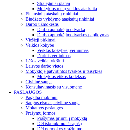
Strateginiai planai
Mokyklos metų veiklos ataskaita
Finansinių ataskaitų rinkiniai
Biudžeto vykdymo ataskaitų rinkiniai
Darbo užmokestis
Darbo apmokėjimo tvarka
Darbo apmokėjimo tvarkos papildymas
Viešieji pirkimai
Veiklos kokybė
Veiklos kokybės įvertinimas
Išorinis vertinimas
Lėšos veiklai viešinti
Laisvos darbo vietos
Mokykloje patvirtintos tvarkos ir taisyklės
Mokyklos etikos kodeksas
Civilinė sauga
Konsultavimasis su visuomene
PASLAUGOS
Pagalba mokiniui
Saugus eismas, civilinė sauga
Mokamos paslaugos
Prašymų formos
Prašymas priimti į mokyklą
Dėl išbraukimo iš sąrašų
Dėl permokos grąžinimo