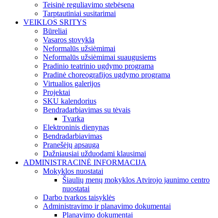
Teisinė reguliavimo stebėsena
Tarptautiniai susitarimai
VEIKLOS SRITYS
Būreliai
Vasaros stovykla
Neformalūs užsiėmimai
Neformalūs užsiėmimai suaugusiems
Pradinio teatrinio ugdymo programa
Pradinė choreografijos ugdymo programa
Virtualios galerijos
Projektai
SKU kalendorius
Bendradarbiavimas su tėvais
Tvarka
Elektroninis dienynas
Bendradarbiavimas
Pranešėjų apsauga
Dažniausiai užduodami klausimai
ADMINISTRACINĖ INFORMACIJA
Mokyklos nuostatai
Šiaulių menų mokyklos Atvirojo jaunimo centro
nuostatai
Darbo tvarkos taisyklės
Administravimo ir planavimo dokumentai
Planavimo dokumentai