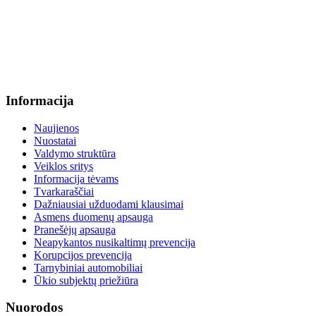
sutartys@menum.lt
+370 664 56045 sekretoriatas
info@menum.lt
Informacija
Naujienos
Nuostatai
Valdymo struktūra
Veiklos sritys
Informacija tėvams
Tvarkaraščiai
Dažniausiai užduodami klausimai
Asmens duomenų apsauga
Pranešėjų apsauga
Neapykantos nusikaltimų prevencija
Korupcijos prevencija
Tarnybiniai automobiliai
Ūkio subjektų priežiūra
Nuorodos