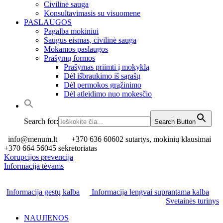
Civilinė sauga
Konsultavimasis su visuomene
PASLAUGOS
Pagalba mokiniui
Saugus eismas, civilinė sauga
Mokamos paslaugos
Prašymų formos
Prašymas priimti į mokyklą
Dėl išbraukimo iš sąrašų
Dėl permokos grąžinimo
Dėl atleidimo nuo mokesčio
Search for:
Search Button
info@menum.lt
+370 636 60602 sutartys, mokinių klausimai
+370 664 56045 sekretoriatas
Korupcijos prevencija
Informacija tėvams
Informacija gestų kalba
Informacija lengvai suprantama kalba
Svetainės turinys
NAUJIENOS