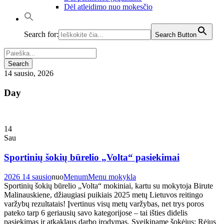
Dėl atleidimo nuo mokesčio
Search for:
Search Button
14 sausio, 2026
Day
14
Sau
Sportinių šokių būrelio „Volta“ pasiekimai
2026 14 sausio
nuo
Menum
Menu mokykla
Sportinių šokių būrelio „Volta“ mokiniai, kartu su mokytoja Birute
Malinauskiene, džiaugiasi puikiais 2025 metų Lietuvos reitingo
varžybų rezultatais! Įvertinus visų metų varžybas, net trys poros
pateko tarp 6 geriausių savo kategorijose – tai išties didelis
pasiekimas ir atkaklaus darbo įrodymas. Sveikiname šokėjus: Rėjus