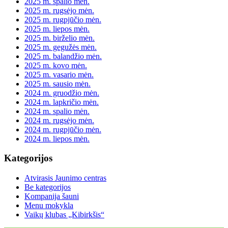
2025 m. spalio mėn.
2025 m. rugsėjo mėn.
2025 m. rugpjūčio mėn.
2025 m. liepos mėn.
2025 m. birželio mėn.
2025 m. gegužės mėn.
2025 m. balandžio mėn.
2025 m. kovo mėn.
2025 m. vasario mėn.
2025 m. sausio mėn.
2024 m. gruodžio mėn.
2024 m. lapkričio mėn.
2024 m. spalio mėn.
2024 m. rugsėjo mėn.
2024 m. rugpjūčio mėn.
2024 m. liepos mėn.
Kategorijos
Atvirasis Jaunimo centras
Be kategorijos
Kompanija šauni
Menu mokykla
Vaikų klubas „Kibirkšis“