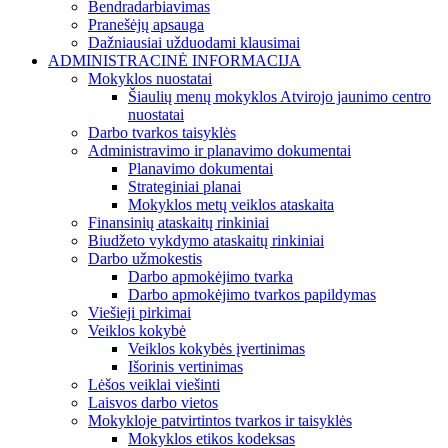
Bendradarbiavimas
Pranešėjų apsauga
Dažniausiai užduodami klausimai
ADMINISTRACINĖ INFORMACIJA
Mokyklos nuostatai
Šiaulių menų mokyklos Atvirojo jaunimo centro
nuostatai
Darbo tvarkos taisyklės
Administravimo ir planavimo dokumentai
Planavimo dokumentai
Strateginiai planai
Mokyklos metų veiklos ataskaita
Finansinių ataskaitų rinkiniai
Biudžeto vykdymo ataskaitų rinkiniai
Darbo užmokestis
Darbo apmokėjimo tvarka
Darbo apmokėjimo tvarkos papildymas
Viešieji pirkimai
Veiklos kokybė
Veiklos kokybės įvertinimas
Išorinis vertinimas
Lėšos veiklai viešinti
Laisvos darbo vietos
Mokykloje patvirtintos tvarkos ir taisyklės
Mokyklos etikos kodeksas