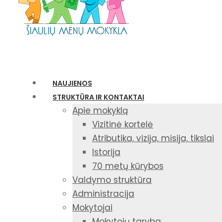
NAUJIENOS
STRUKTŪRA IR KONTAKTAI
Apie mokyklą
Vizitinė kortelė
Atributika, vizija, misija, tikslai
Istorija
70 metų kūrybos
Valdymo struktūra
Administracija
Mokytojai
Mokytojų taryba