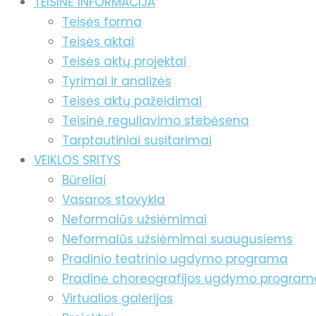
TEISINĖ INFORMACIJA
Teisės forma
Teisės aktai
Teisės aktų projektai
Tyrimai ir analizės
Teisės aktų pažeidimai
Teisinė reguliavimo stebėsena
Tarptautiniai susitarimai
VEIKLOS SRITYS
Būreliai
Vasaros stovykla
Neformalūs užsiėmimai
Neformalūs užsiėmimai suaugusiems
Pradinio teatrinio ugdymo programa
Pradinė choreografijos ugdymo program
Virtualios galerijos