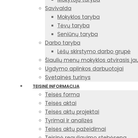
Savivalda
Mokyklos taryba
Tėvų taryba
Seniūnų taryba
Darbo taryba
Lėšų skirstymo darbo grupė
Šiaulių menų mokyklos atvirasis j
Ugdymo aplinkos darbuotojai
Svetainės turinys
TEISINĖ INFORMACIJA
Teisės forma
Teisės aktai
Teisės aktų projektai
Tyrimai ir analizės
Teisės aktų pažeidimai
Teisinė reguliavimo stebėsena