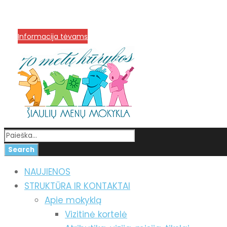
info@menum.lt
+370 636 60602 sutartys, mokinių kla
Korupcijos prevencija
Informacija tėvams
NAUJIENOS
STRUKTŪRA IR KONTAKTAI
Apie mokyklą
Vizitinė kortelė