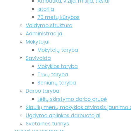
Atributika, vizija, misija, tikslai
Istorija
70 metų kūrybos
Valdymo struktūra
Administracija
Mokytojai
Mokytojų taryba
Savivalda
Mokyklos taryba
Tėvų taryba
Seniūnų taryba
Darbo taryba
Lėšų skirstymo darbo grupė
Šiaulių menų mokyklos atvirasis jaunimo 
Ugdymo aplinkos darbuotojai
Svetainės turinys