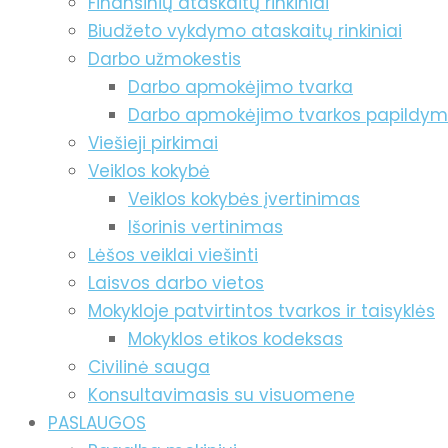
Finansinių ataskaitų rinkiniai
Biudžeto vykdymo ataskaitų rinkiniai
Darbo užmokestis
Darbo apmokėjimo tvarka
Darbo apmokėjimo tvarkos papildy
Viešieji pirkimai
Veiklos kokybė
Veiklos kokybės įvertinimas
Išorinis vertinimas
Lėšos veiklai viešinti
Laisvos darbo vietos
Mokykloje patvirtintos tvarkos ir taisyklės
Mokyklos etikos kodeksas
Civilinė sauga
Konsultavimasis su visuomene
PASLAUGOS