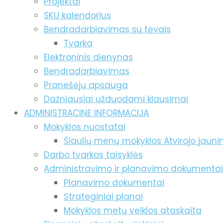
Projektai
SKU kalendorius
Bendradarbiavimas su tėvais
Tvarka
Elektroninis dienynas
Bendradarbiavimas
Pranešėjų apsauga
Dažniausiai užduodami klausimai
ADMINISTRACINĖ INFORMACIJA
Mokyklos nuostatai
Šiaulių menų mokyklos Atvirojo jaun
Darbo tvarkos taisyklės
Administravimo ir planavimo dokumentai
Planavimo dokumentai
Strateginiai planai
Mokyklos metų veiklos ataskaita