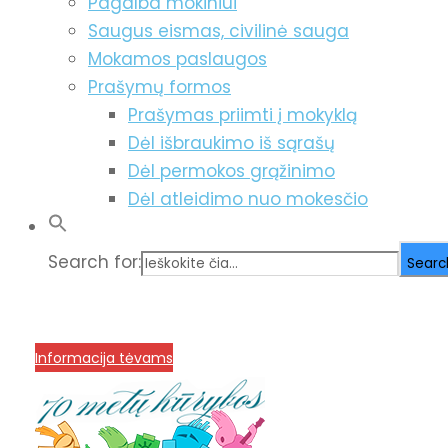
Pagalba mokiniui
Saugus eismas, civilinė sauga
Mokamos paslaugos
Prašymų formos
Prašymas priimti į mokyklą
Dėl išbraukimo iš sąrašų
Dėl permokos grąžinimo
Dėl atleidimo nuo mokesčio
Search for:
Searc
info@menum.lt
+370 636 60602 sutartys, mokinių kla
Korupcijos prevencija
Informacija tėvams