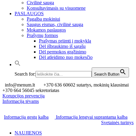
Civilinė sauga
Konsultavimasis su visuomene
PASLAUGOS
Pagalba mokiniui
Saugus eismas, civilinė sauga
Mokamos paslaugos
Prašymų formos
Prašymas priimti į mokyklą
Dėl išbraukimo iš sąrašų
Dėl permokos grąžinimo
Dėl atleidimo nuo mokesčio
Search for:
Search Button
info@menum.lt
+370 636 60602 sutartys, mokinių klausimai
+370 664 56045 sekretoriatas
Korupcijos prevencija
Informacija tėvams
Informacija gestų kalba
Informacija lengvai suprantama kalba
Svetainės turinys
NAUJIENOS