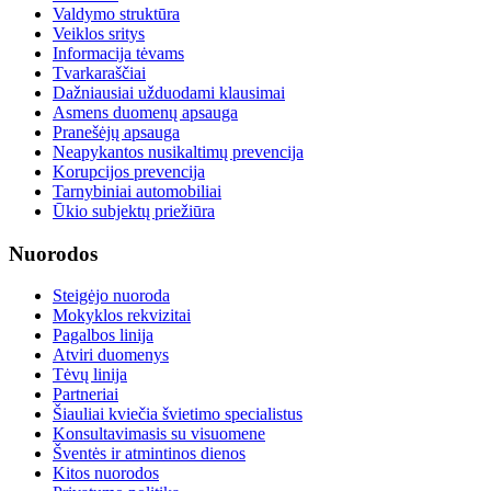
Valdymo struktūra
Veiklos sritys
Informacija tėvams
Tvarkaraščiai
Dažniausiai užduodami klausimai
Asmens duomenų apsauga
Pranešėjų apsauga
Neapykantos nusikaltimų prevencija
Korupcijos prevencija
Tarnybiniai automobiliai
Ūkio subjektų priežiūra
Nuorodos
Steigėjo nuoroda
Mokyklos rekvizitai
Pagalbos linija
Atviri duomenys
Tėvų linija
Partneriai
Šiauliai kviečia švietimo specialistus
Konsultavimasis su visuomene
Šventės ir atmintinos dienos
Kitos nuorodos