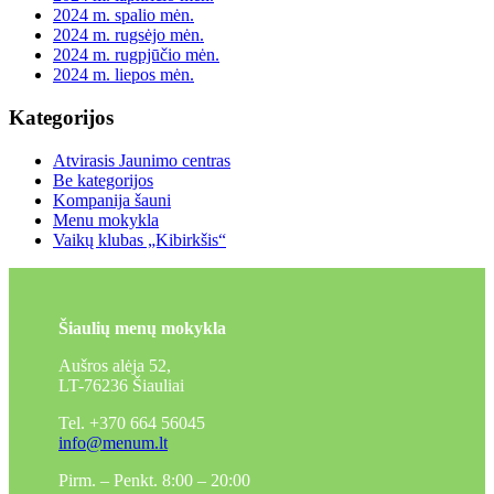
2024 m. spalio mėn.
2024 m. rugsėjo mėn.
2024 m. rugpjūčio mėn.
2024 m. liepos mėn.
Kategorijos
Atvirasis Jaunimo centras
Be kategorijos
Kompanija šauni
Menu mokykla
Vaikų klubas „Kibirkšis“
Šiaulių menų mokykla
Aušros alėja 52,
LT-76236 Šiauliai
Tel. +370 664 56045
info@menum.lt
Pirm. – Penkt. 8:00 – 20:00