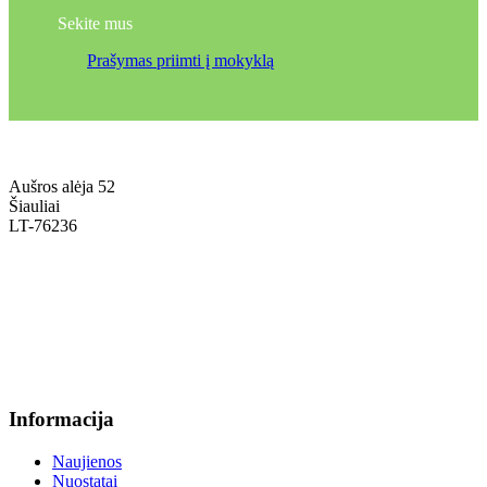
Sekite mus
Prašymas priimti į mokyklą
Aušros alėja 52
Šiauliai
LT-76236
+370 636 60602 sutartys, mokinių klausimai
sutartys@menum.lt
+370 664 56045 sekretoriatas
info@menum.lt
Informacija
Naujienos
Nuostatai