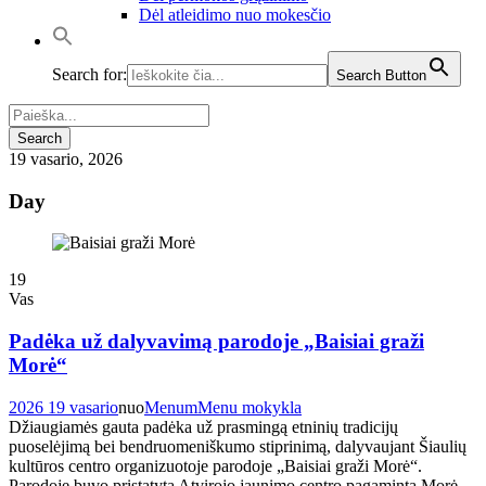
Dėl atleidimo nuo mokesčio
Search for:
Search Button
19 vasario, 2026
Day
19
Vas
Padėka už dalyvavimą parodoje „Baisiai graži
Morė“
2026 19 vasario
nuo
Menum
Menu mokykla
Džiaugiamės gauta padėka už prasmingą etninių tradicijų
puoselėjimą bei bendruomeniškumo stiprinimą, dalyvaujant Šiaulių
kultūros centro organizuotoje parodoje „Baisiai graži Morė“.
Parodoje buvo pristatyta Atvirojo jaunimo centro pagaminta Morė.