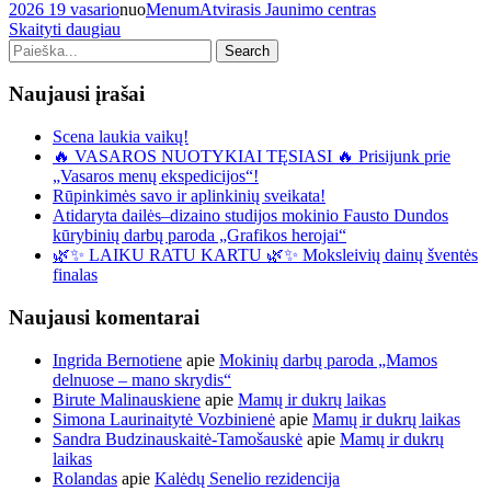
2026 19 vasario
nuo
Menum
Atvirasis Jaunimo centras
Skaityti daugiau
Naujausi įrašai
Scena laukia vaikų!
🔥 VASAROS NUOTYKIAI TĘSIASI 🔥 Prisijunk prie
„Vasaros menų ekspedicijos“!
Rūpinkimės savo ir aplinkinių sveikata!
Atidaryta dailės–dizaino studijos mokinio Fausto Dundos
kūrybinių darbų paroda „Grafikos herojai“
🌿✨ LAIKU RATU KARTU 🌿✨ Moksleivių dainų šventės
finalas
Naujausi komentarai
Ingrida Bernotiene
apie
Mokinių darbų paroda „Mamos
delnuose – mano skrydis“
Birute Malinauskiene
apie
Mamų ir dukrų laikas
Simona Laurinaitytė Vozbinienė
apie
Mamų ir dukrų laikas
Sandra Budzinauskaitė-Tamošauskė
apie
Mamų ir dukrų
laikas
Rolandas
apie
Kalėdų Senelio rezidencija