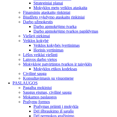
Strateginiai planai
Mokyklos metų veiklos ataskaita
Finansinių ataskaitų rinkiniai
Biudžeto vykdymo ataskaitų rinkiniai
Darbo užmokestis
Darbo apmokėjimo tvarka
Darbo apmokėjimo tvarkos papildymas
Viešieji pirkimai
Veiklos kokybė
Veiklos kokybės įvertinimas
Išorinis vertinimas
Lėšos veiklai viešinti
Laisvos darbo vietos
Mokykloje patvirtintos tvarkos ir taisyklės
Mokyklos etikos kodeksas
Civilinė sauga
Konsultavimasis su visuomene
PASLAUGOS
Pagalba mokiniui
Saugus eismas, civilinė sauga
Mokamos paslaugos
Prašymų formos
Prašymas priimti į mokyklą
Dėl išbraukimo iš sąrašų
Dėl permokos grąžinimo