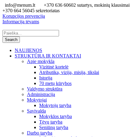
info@menum.lt
+370 636 60602 sutartys, mokinių klausimai
+370 664 56045 sekretoriatas
Korupcijos prevencija
Informacija tėvams
NAUJIENOS
STRUKTŪRA IR KONTAKTAI
Apie mokyklą
Vizitinė kortelė
Atributika, vizija, misija, tikslai
Istorija
70 metų kūrybos
Valdymo struktūra
Administracija
Mokytojai
Mokytojų taryba
Savivalda
Mokyklos taryba
Tėvų taryba
Seniūnų taryba
Darbo taryba