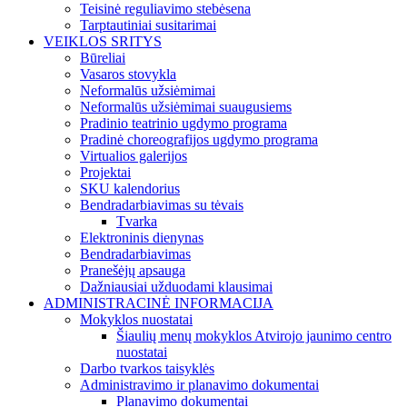
Teisinė reguliavimo stebėsena
Tarptautiniai susitarimai
VEIKLOS SRITYS
Būreliai
Vasaros stovykla
Neformalūs užsiėmimai
Neformalūs užsiėmimai suaugusiems
Pradinio teatrinio ugdymo programa
Pradinė choreografijos ugdymo programa
Virtualios galerijos
Projektai
SKU kalendorius
Bendradarbiavimas su tėvais
Tvarka
Elektroninis dienynas
Bendradarbiavimas
Pranešėjų apsauga
Dažniausiai užduodami klausimai
ADMINISTRACINĖ INFORMACIJA
Mokyklos nuostatai
Šiaulių menų mokyklos Atvirojo jaunimo centro
nuostatai
Darbo tvarkos taisyklės
Administravimo ir planavimo dokumentai
Planavimo dokumentai