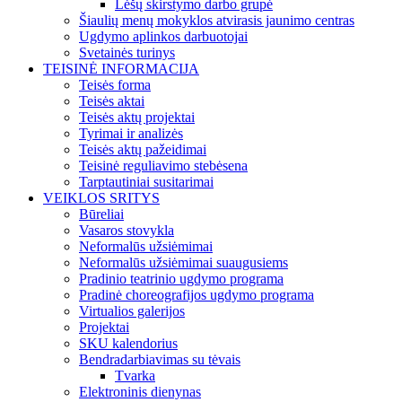
Lėšų skirstymo darbo grupė
Šiaulių menų mokyklos atvirasis jaunimo centras
Ugdymo aplinkos darbuotojai
Svetainės turinys
TEISINĖ INFORMACIJA
Teisės forma
Teisės aktai
Teisės aktų projektai
Tyrimai ir analizės
Teisės aktų pažeidimai
Teisinė reguliavimo stebėsena
Tarptautiniai susitarimai
VEIKLOS SRITYS
Būreliai
Vasaros stovykla
Neformalūs užsiėmimai
Neformalūs užsiėmimai suaugusiems
Pradinio teatrinio ugdymo programa
Pradinė choreografijos ugdymo programa
Virtualios galerijos
Projektai
SKU kalendorius
Bendradarbiavimas su tėvais
Tvarka
Elektroninis dienynas