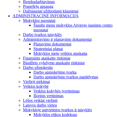
Bendradarbiavimas
Pranešėjų apsauga
Dažniausiai užduodami klausimai
ADMINISTRACINĖ INFORMACIJA
Mokyklos nuostatai
Šiaulių menų mokyklos Atvirojo jaunimo centro
nuostatai
Darbo tvarkos taisyklės
Administravimo ir planavimo dokumentai
Planavimo dokumentai
Strateginiai planai
Mokyklos metų veiklos ataskaita
Finansinių ataskaitų rinkiniai
Biudžeto vykdymo ataskaitų rinkiniai
Darbo užmokestis
Darbo apmokėjimo tvarka
Darbo apmokėjimo tvarkos papildymas
Viešieji pirkimai
Veiklos kokybė
Veiklos kokybės įvertinimas
Išorinis vertinimas
Lėšos veiklai viešinti
Laisvos darbo vietos
Mokykloje patvirtintos tvarkos ir taisyklės
Mokyklos etikos kodeksas