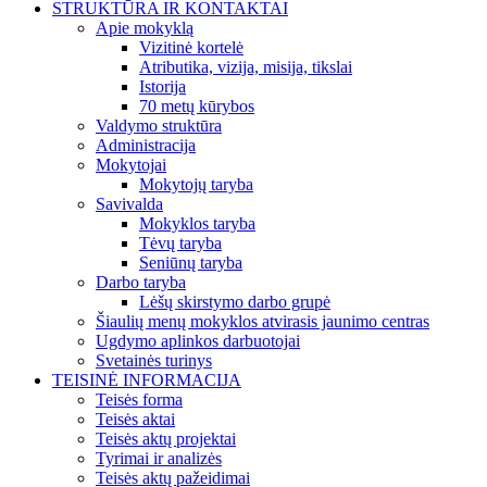
STRUKTŪRA IR KONTAKTAI
Apie mokyklą
Vizitinė kortelė
Atributika, vizija, misija, tikslai
Istorija
70 metų kūrybos
Valdymo struktūra
Administracija
Mokytojai
Mokytojų taryba
Savivalda
Mokyklos taryba
Tėvų taryba
Seniūnų taryba
Darbo taryba
Lėšų skirstymo darbo grupė
Šiaulių menų mokyklos atvirasis jaunimo centras
Ugdymo aplinkos darbuotojai
Svetainės turinys
TEISINĖ INFORMACIJA
Teisės forma
Teisės aktai
Teisės aktų projektai
Tyrimai ir analizės
Teisės aktų pažeidimai