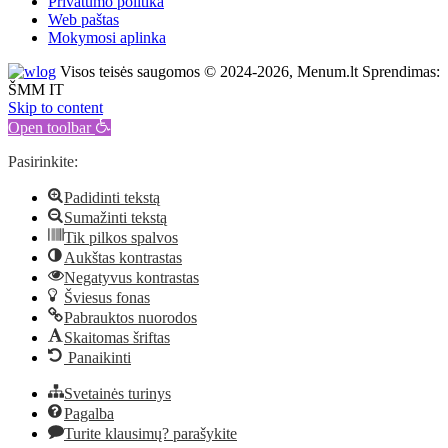
Privatumo politika
Web paštas
Mokymosi aplinka
Visos teisės saugomos © 2024-2026, Menum.lt Sprendimas:
ŠMM IT
Skip to content
Open toolbar
Pasirinkite:
Padidinti tekstą
Sumažinti tekstą
Tik pilkos spalvos
Aukštas kontrastas
Negatyvus kontrastas
Šviesus fonas
Pabrauktos nuorodos
Skaitomas šriftas
Panaikinti
Svetainės turinys
Pagalba
Turite klausimų? parašykite